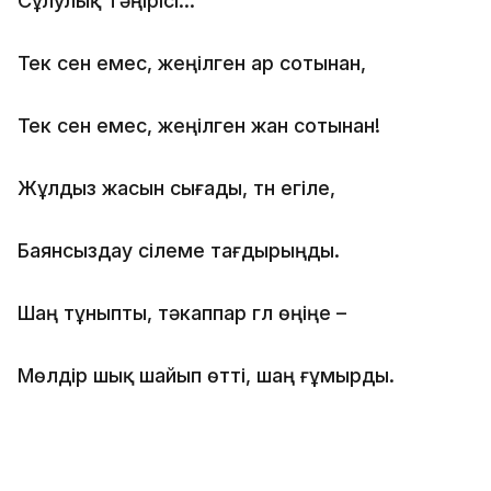
Сұлулық Тәңірісі...
Тек сен емес, жеңілген ар сотынан,
Тек сен емес, жеңілген жан сотынан!
Жұлдыз жасын сығады, түн егіле,
Баянсыздау сілеме тағдырыңды.
Шаң тұныпты, тәкаппар гүл өңіңе –
Мөлдір шық шайып өтті, шаң ғұмырды.