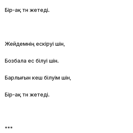
Бір-ақ түн жетеді.
Жейдемнің ескіруі үшін,
Бозбала ес білуі үшін.
Барлығын кеш білуім үшін,
Бір-ақ түн жетеді.
***