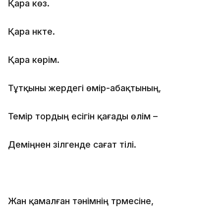
Қара көз.
Қара нүкте.
Қара көрім.
Тұтқыны жердегі өмір-абақтының,
Темір тордың есігін қағады өлім –
Деміңнен үзілгенде сағат тілі.
Жан қамалған тәнімнің түрмесіне,