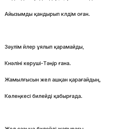
Айызымды қандырып күлдім оған.
Зәулім үйлер ұялып қарамайды,
Күнәліні көруші-Тәңір ғана.
Жамылғысын жел ашқан қарағайдың,
Көлеңкесі билейді қабырғада.
Жел сазына билейді,жапырағы,