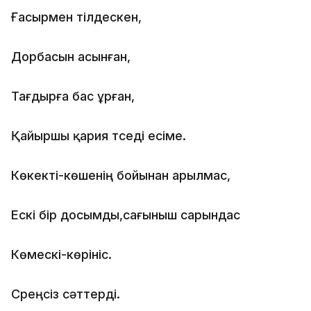
Ғасырмен тілдескен,
Дорбасын асынған,
Тағдырға бас ұрған,
Қайыршы қария түседі есіме.
Көкекті-көшенің бойынан арылмас,
Ескі бір досымды,сағыныш сарындас
Көмескі-көрініс.
Сүреңсіз сәттерді.