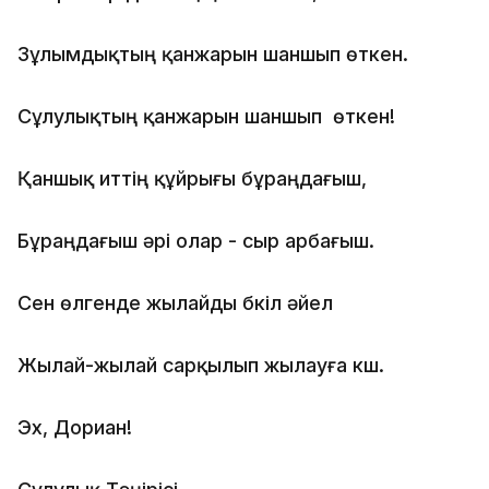
Зұлымдықтың қанжарын шаншып өткен.
Сұлулықтың қанжарын шаншып өткен!
Қаншық иттің құйрығы бұраңдағыш,
Бұраңдағыш әрі олар - сыр арбағыш.
Сен өлгенде жылайды бүкіл әйел
Жылай-жылай сарқылып жылауға күш.
Эx, Дориан!