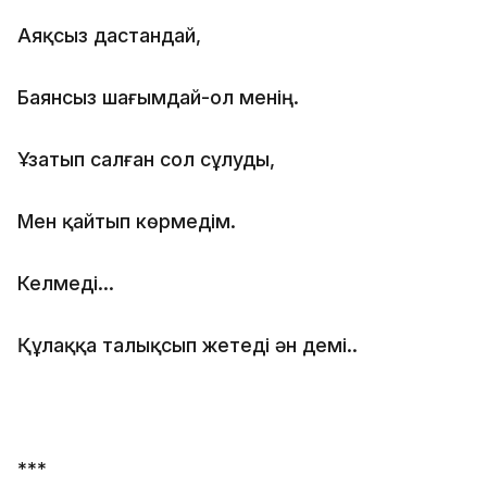
Аяқсыз дастандай,
Баянсыз шағымдай-ол менің.
Ұзатып салған сол сұлуды,
Мен қайтып көрмедім.
Келмеді...
Құлаққа талықсып жетеді ән демі..
***