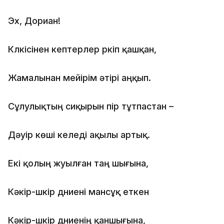
Эx, Дориан!
Күлкісінен кептерлер үркіп қашқан,
Жамалынан мейірім әтірі аңқып.
Сұлулықтың сиқырын пір тұтпастан –
Дәуір көші келеді ақылы артық.
Екі қолың жуылған таң шығына,
Кәкір-шүкір дүниені мансұқ еткен
Кәкір-шүкір дүниенің қаншығына,