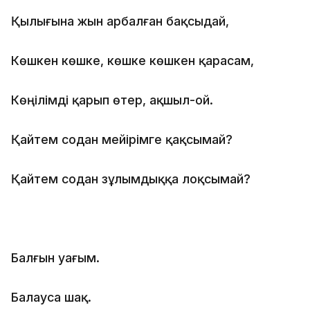
Қылығына жын арбалған бақсыдай,
Көшкен көшке, көшке көшкен қарасам,
Көңілімді қарып өтер, ақшыл-ой.
Қайтем содан мейірімге қақсымай?
Қайтем содан зұлымдыққа лоқсымай?
Балғын уағым.
Балауса шақ.