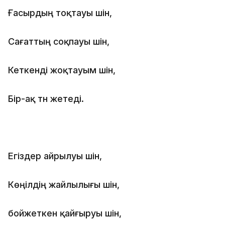
Ғасырдың тоқтауы үшін,
Сағаттың соқпауы үшін,
Кеткенді жоқтауым үшін,
Бір-ақ түн жетеді.
Егіздер айрылуы үшін,
Көңілдің жайлылығы үшін,
бойжеткен қайғыруы үшін,