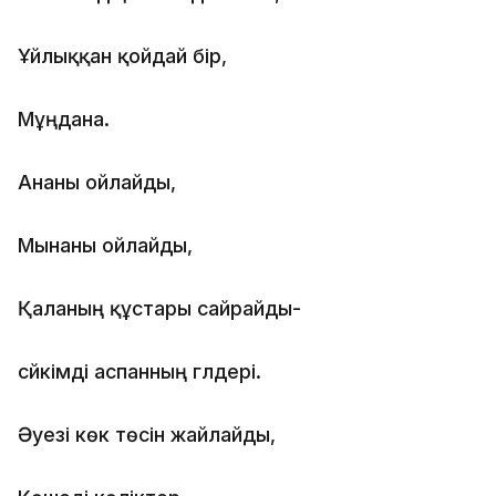
Ұйлыққан қойдай бір,
Мұңдана.
Ананы ойлайды,
Мынаны ойлайды,
Қаланың құстары сайрайды-
сүйкімді аспанның гүлдері.
Әуезі көк төсін жайлайды,