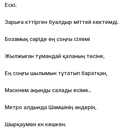
Ескі.
Зарыға күттірген буалдыр үміттей көктемді.
Бозамық сәріде ең соңғы сілемі
Жылжыған тұмандай қаланың төсіне,
Ең соңғы шылымын тұтатып баратқан,
Маскүнем ақынды салады есіме..
Метро алдында Шәмшінің әндерін,
Шырқаумен күн кешкен.