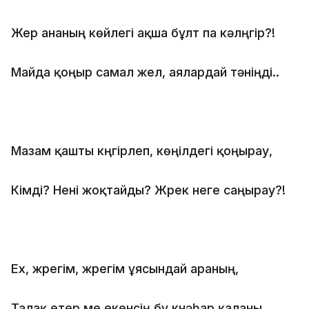
Жер ананың көйлегі ақша бұлт па кәлүңгір?!
Майда қоңыр самал жел, аялардай тәніңді..
Мазам қашты күңгірлеп, көңілдегі қоңырау,
Кімді? Нені жоқтайды? Жүрек неге саңырау?!
Еx, жүрегім, жүрегім ұясындай араның,
Талақ етер ме екенсің бұ күнәһар қаланы..