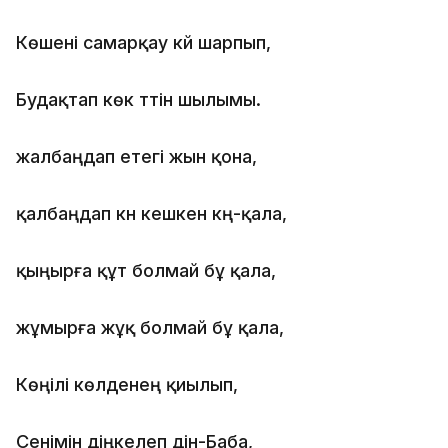
Көшені самарқау күй шарпып,
Будақтап көк түтін шылымы.
жалбаңдап етегі жын қона,
қалбаңдап күн кешкен күң-қала,
қыңырға құт болмай бұ қала,
жұмырға жұқ болмай бұ қала,
Көңілі көлденең қиылып,
Сенімін діңкелеп дін-Баба,