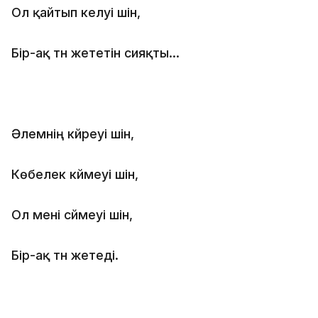
Ол қайтып келуі үшін,
Бір-ақ түн жететін сияқты...
Әлемнің күйреуі үшін,
Көбелек күймеуі үшін,
Ол мені сүймеуі үшін,
Бір-ақ түн жетеді.