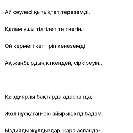
Ай сәулесі қытықтап,тереземді,
Қалам ұшы тілгілеп түн түнегін.
Ой кермегі кептіріп кенеземді
Ақ жаңбырдың күткендей, сіркіреуін..
Қыздиярлы бақтарда адасқанда,
Жол нұсқаған-екі айырық,күлдібадам.
Ыздияды жұлдыздар, қара аспанда-