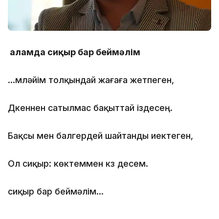
Ғаламда сиқыр бар беймәлім
...мүләйім толқындай жағаға жетпеген,
Дүкеннен сатылмас бақыттай іздесең.
Бақсы мен балгердей шайтанды иектеген,
Ол сиқыр: көктеммен күз десем.
сиқыр бар беймәлім...