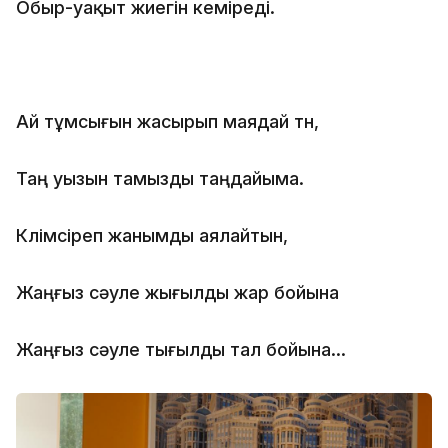
Обыр-уақыт жиегін кеміреді.
Ай тұмсығын жасырып маядай түн,
Таң уызын тамызды таңдайыма.
Күлімсіреп жанымды аялайтын,
Жаңғыз сәуле жығылды жар бойына
Жаңғыз сәуле тығылды тал бойына...