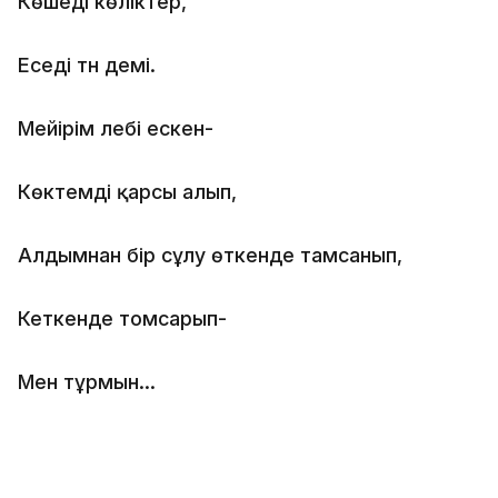
Көшеді көліктер,
Еседі түн демі.
Мейірім лебі ескен-
Көктемді қарсы алып,
Алдымнан бір сұлу өткенде тамсанып,
Кеткенде томсарып-
Мен тұрмын...