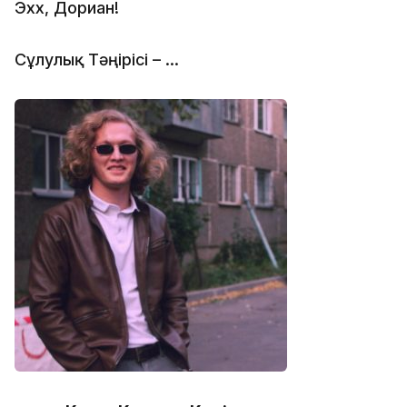
Эxx, Дориан!
Сұлулық Тәңірісі – ...