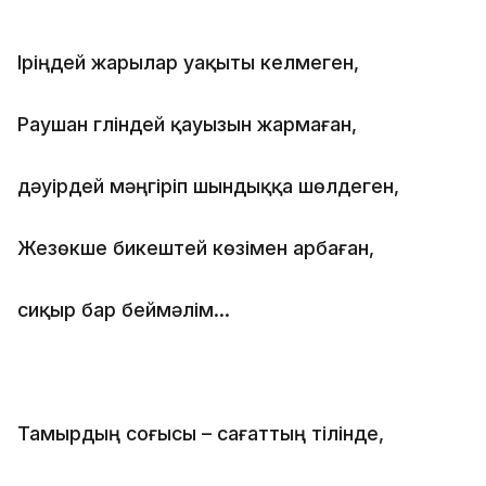
Іріңдей жарылар уақыты келмеген,
Раушан гүліндей қауызын жармаған,
дәуірдей мәңгіріп шындыққа шөлдеген,
Жезөкше бикештей көзімен арбаған,
сиқыр бар беймәлім...
Тамырдың соғысы – сағаттың тілінде,