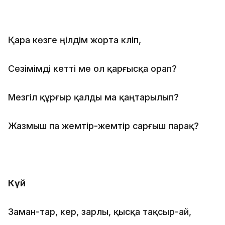
Қара көзге үңілдім жорта күліп,
Сезімімді кетті ме ол қарғысқа орап?
Мезгіл құрғыр қалды ма қаңтарылып?
Жазмыш па жемтір-жемтір сарғыш парақ?
Күй
Заман-тар, кер, зарлы, қысқа тақсыр-ай,