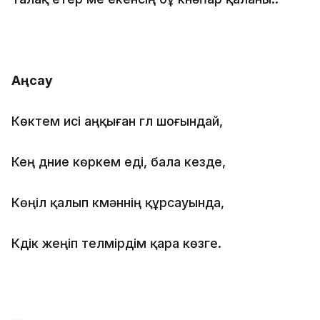
А
ңсау
Көктем исі аңқыған гүл шоғындай,
Кең дүние көркем еді, бала кезде,
Көңіл қалып күмәннің құрсауында,
Күдік жеңіп телмірдім қара көзге.