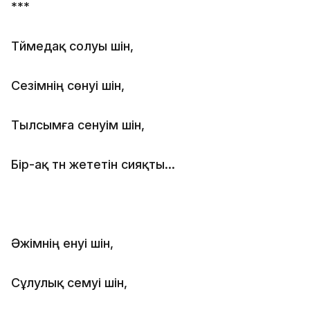
***
Түймедақ солуы үшін,
Сезімнің сөнуі үшін,
Тылсымға сенуім үшін,
Бір-ақ түн жететін сияқты...
Әжімнің енуі үшін,
Сұлулық семуі үшін,