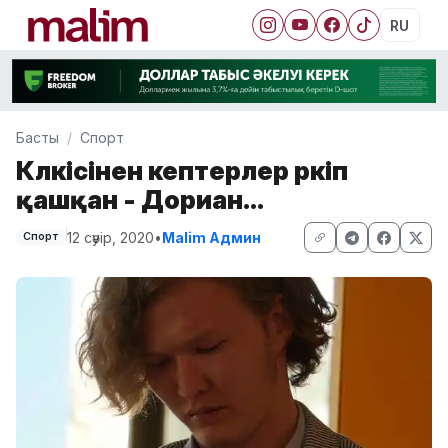
RU
Басты
Спорт
Күлкісінен кептерлер үркіп
қашқан - Дориан...
12 сәуір, 2020
•
Malim Админ
Спорт