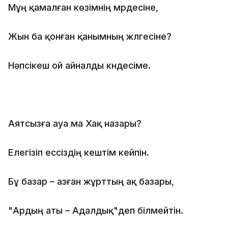
Мұң қамалған көзімнің мүрдесіне,
Жын ба қонған қанымның жүлгесіне?
Нәпсікеш ой айналды күндесіме.
Аятсызға ауа ма Хақ назары?
Елегізіп ессіздің кештім кейпін.
Бұ базар – азған жұрттың ақ базары,
"Ардың аты – Адалдық"деп білмейтін.