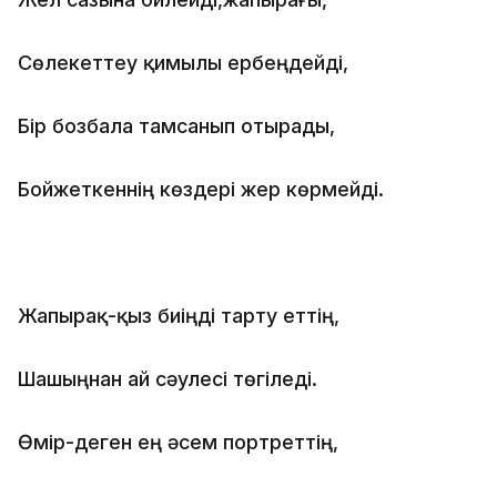
Сөлекеттеу қимылы ербеңдейді,
Бір бозбала тамсанып отырады,
Бойжеткеннің көздері жер көрмейді.
Жапырақ-қыз биіңді тарту еттің,
Шашыңнан ай сәулесі төгіледі.
Өмір-деген ең әсем портреттің,