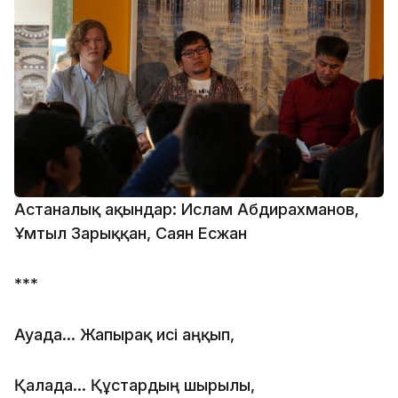
Астаналық ақындар: Ислам Абдирахманов,
Ұмтыл Зарыққан, Саян Есжан
***
Ауада... Жапырақ исі аңқып,
Қалада... Құстардың шырылы,