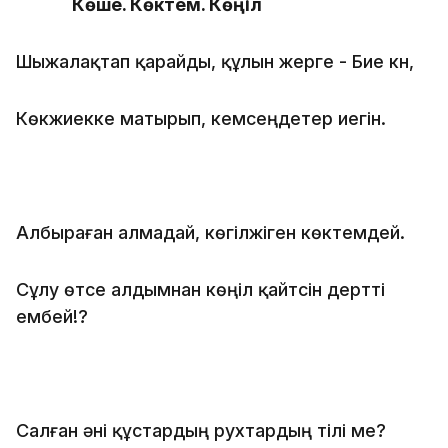
Көше. Көктем. Көңіл
Шыжалақтап қарайды, құлын жерге - Бие күн,
Көкжиекке матырып, кемсеңдетер иегін.
Албыраған алмадай, көгілжіген көктемдей.
Сұлу өтсе алдымнан көңіл қайтсін дертті
ембей!?
Салған әні құстардың руxтардың тілі ме?