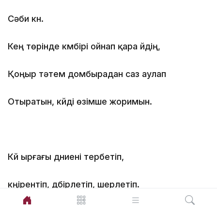
Сәби күн.
Кең төрінде күмбірі ойнап қара үйдің,
Қоңыр тәтем домбырадан саз аулап
Отыратын, күйді өзімше жоримын.
Күй ырғағы дүниені тербетіп,
күңірентіп, дүбірлетіп, шерлетіп.
Тылсым тұнып таңдайына перненің,