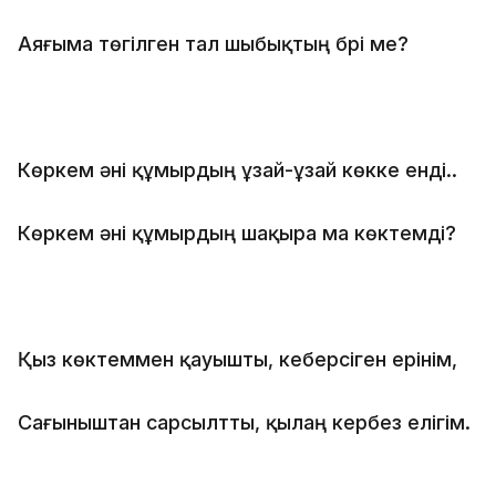
Аяғыма төгілген тал шыбықтың бүрі ме?
Көркем әні құмырдың ұзай-ұзай көкке енді..
Көркем әні құмырдың шақыра ма көктемді?
Қыз көктеммен қауышты, кеберсіген ерінім,
Сағыныштан сарсылтты, қылаң кербез елігім.