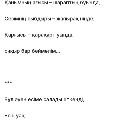
Қанымның ағысы – шараптың буында,
Сезімнің сыбдыры – жапырақ үнінде,
Қарғысы – қарақұрт уында,
сиқыр бар беймәлім...
***
Бұл әуен есіме салады өткенді,
Ескі уақ,