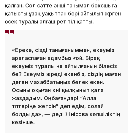
қалған. Сол сәтте әнші танымал боксшыға
қатысты ұзақ уақыттан бері айтылып жүрген
өсек туралы алғаш рет тіл қатты.
«Ереке, сізді танығаныммен, екеуміз
араласпаған адамбыз ғой. Бірақ
екеуміз туралы не айтылғанын білесіз
бе? Екеуміз жүреді екенбіз, сіздің маған
деген махаббатыңыз бөлек екен.
Осыны оқыған күні қылқынып қала
жаздадым. Оңбағандар! “Алла
түптеріңе жетсін” деп едім, солай
болды да», — деді Жүнісова көпшіліктің
көзінше.