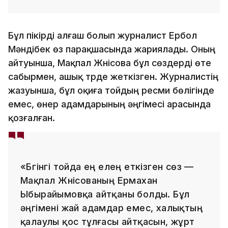
Бұл пікірді алғаш болып журналист Ербол
Мәндібек өз парақшасында жариялады. Оның
айтуынша, Мақпал Жүнісова бұл сөздерді өте
сабырмен, ашық түрде жеткізген. Журналистің
жазуынша, бұл оқиға тойдың ресми бөлігінде
емес, өнер адамдарының әңгімесі арасында
қозғалған.
«Бүгінгі тойда ең елең еткізген сөз —
Мақпал Жүнісованың Ермахан
Ыбырайымовқа айтқаны болды. Бұл
әңгімені жай адамдар емес, халықтың
қалаулы қос тұлғасы айтқасын, жұрт