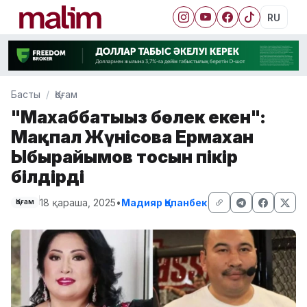
RU
Басты
Қоғам
"Махаббатыңыз бөлек екен":
Мақпал Жүнісова Ермахан
Ыбырайымов тосын пікір
білдірді
18 қараша, 2025
•
Мадияр Қапанбек
Қоғам