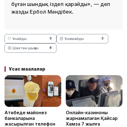
бұған шындық іздеп қарайды», — деп
жазды Ербол Мәндібек.
🤍 Ұнайды
😞 Ұнамайды
3
3
😡 Шектен шыққан
8
Ұқсас мақалалар
Ақтөбеде майонез
Онлайн-казиноны
банкаларына
жарнамалаған Қайсар
жасырылған телефон
Хамза 7 жылға