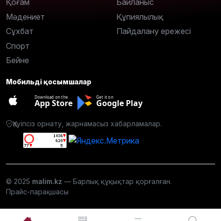
Қоғам
Байланыс
Мәдениет
Құпиялылық
Сұхбат
Пайдалану ережесі
Спорт
Бейне
Мобильді қосымшалар
Download on the
Get it on
App Store
Google Play
Қауіпсіз орнату, жарнамасыз хабарламалар.
© 2025
malim.kz
— Барлық құқықтар қорғалған.
Прайс-парақшасы