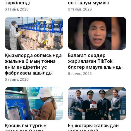
тәркіленді
сотталуы мүмкін
6 тамыз, 2026
6 тамыз, 2026
Қызылорда облысында
Балағат сөздер
жылына 6 мың тонна
жариялаған TikTok
өнім өндіретін құс
блогер қамауға алынды
фабрикасы ашылды
6 тамыз, 2026
6 тамыз, 2026
Қосшылық тұрғын
Ең жоғары жалақыдан