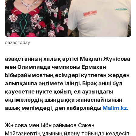
qazaq.today
Қазақстанның халық әртісі Мақпал Жүнісова
мен Олимпиада чемпионы Ермахан
Ыбырайымовтың есімдері күтпеген жерден
алыпқашпа әңгімеге ілінді. Бірақ әнші бұл
қауесетке нүкте қойып, ел аузындағы
әңгімелердің шындыққа жанаспайтынын
ашық мәлімдеді, деп хабарлайды
Malim.kz.
Жүнісова мен Ыбырайымов Сәкен
Майғазиевтің ұлының үйлену тойында кездесіп