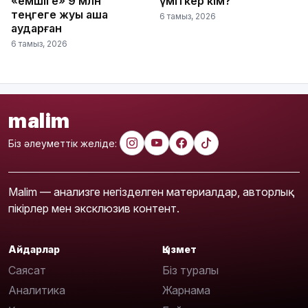
«емшіге» 9 млн
үміткер кім?
теңгеге жуық ақша
6 тамыз, 2026
аударған
6 тамыз, 2026
malim
Біз әлеуметтік желіде:
Malim — анализге негізделген материалдар, авторлық
пікірлер мен эксклюзив контент.
Айдарлар
Қызмет
Саясат
Біз туралы
Аналитика
Жарнама