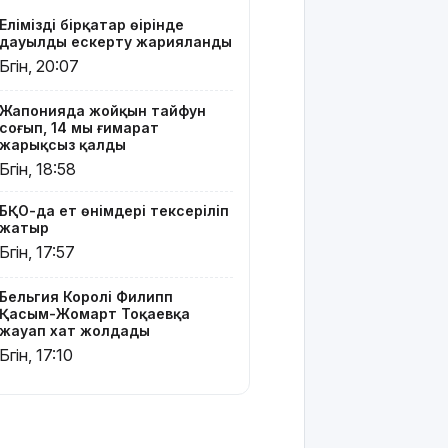
Жайықта
Еліміздің бірқатар өңірінде
ер адамды
дауылды ескерту жарияланды
ажалдан
Бүгін, 20:07
арашалады
Жапонияда жойқын тайфун
Жамбыл
соғып, 14 мың ғимарат
облысында
жарықсыз қалды
19 мың
Бүгін, 18:58
гектар
аумақта
БҚО-да ет өнімдері тексеріліп
қарасора
жатыр
өседі
Бүгін, 17:57
«Әділет»
партиясы:
Бельгия Королі Филипп
Қазақстан
Қасым-Жомарт Тоқаевқа
жауап хат жолдады
– зайырлы
мемлекет,
Бүгін, 17:10
ал «Заң
және
тәртіп»
қағидаты