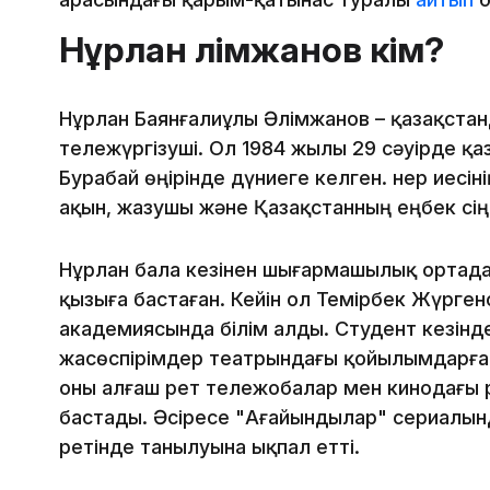
Нұрлан Әлімжанов кім?
Нұрлан Баянғалиұлы Әлімжанов – қазақстан
тележүргізуші. Ол 1984 жылы 29 сәуірде қ
Бурабай өңірінде дүниеге келген. Өнер иесін
ақын, жазушы және Қазақстанның еңбек сіңі
Нұрлан бала кезінен шығармашылық ортада
қызыға бастаған. Кейін ол Темірбек Жүрге
академиясында білім алды. Студент кезінд
жасөспірімдер театрындағы қойылымдарға
оны алғаш рет тележобалар мен кинодағы 
бастады. Әсіресе "Ағайындылар" сериалын
ретінде танылуына ықпал етті.