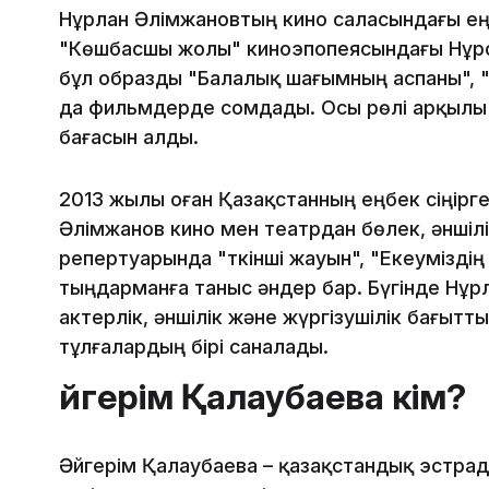
Нұрлан Әлімжановтың кино саласындағы ең 
"Көшбасшы жолы" киноэпопеясындағы Нұрс
бұл образды "Балалық шағымның аспаны", "
да фильмдерде сомдады. Осы рөлі арқылы а
бағасын алды.
2013 жылы оған Қазақстанның еңбек сіңірген
Әлімжанов кино мен театрдан бөлек, әншіл
репертуарында "Өткінші жауын", "Екеуміздің
тыңдарманға таныс әндер бар. Бүгінде Нұр
актерлік, әншілік және жүргізушілік бағыт
тұлғалардың бірі саналады.
Әйгерім Қалаубаева кім?
Әйгерім Қалаубаева – қазақстандық эстрад