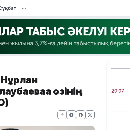
Сұқбат
: Нұрлан
аубаеваға өзінің
20:07
О)