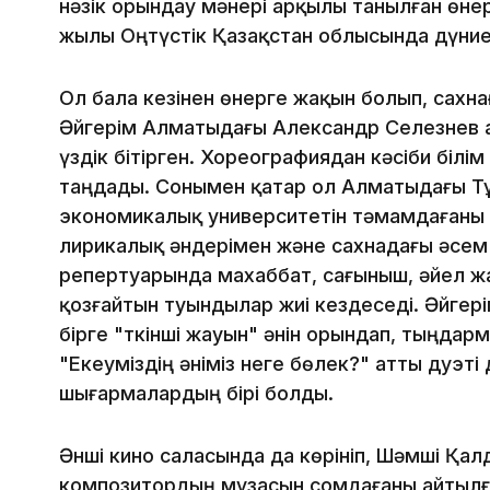
нәзік орындау мәнері арқылы танылған өне
жылы Оңтүстік Қазақстан облысында дүниег
Ол бала кезінен өнерге жақын болып, сахна
Әйгерім Алматыдағы Александр Селезнев 
үздік бітірген. Хореографиядан кәсіби білі
таңдады. Сонымен қатар ол Алматыдағы Т
экономикалық университетін тәмамдағаны 
лирикалық әндерімен және сахнадағы әсем
репертуарында махаббат, сағыныш, әйел жа
қозғайтын туындылар жиі кездеседі. Әйгер
бірге "Өткінші жауын" әнін орындап, тыңдар
"Екеуміздің әніміз неге бөлек?" атты дуэті
шығармалардың бірі болды.
Әнші кино саласында да көрініп, Шәмші Қа
композитордың музасын сомдағаны айтылға