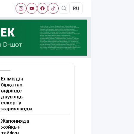
RU
Еліміздің
бірқатар
өңірінде
дауылды
ескерту
жарияланды
Жапонияда
жойқын
тайфун