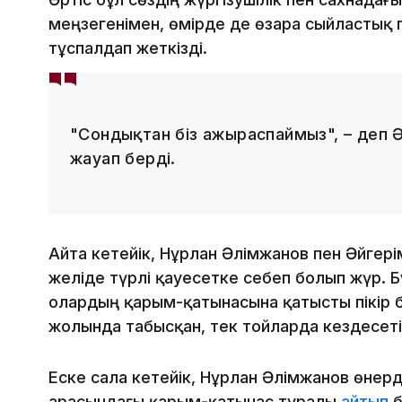
меңзегенімен, өмірде де өзара сыйластық п
тұспалдап жеткізді.
"Сондықтан біз ажыраспаймыз", – деп 
жауап берді.
Айта кетейік, Нұрлан Әлімжанов пен Әйгері
желіде түрлі қауесетке себеп болып жүр. Б
олардың қарым-қатынасына қатысты пікір бі
жолында табысқан, тек тойларда кездесетін
Еске сала кетейік, Нұрлан Әлімжанов өнерд
арасындағы қарым-қатынас туралы
айтып
б