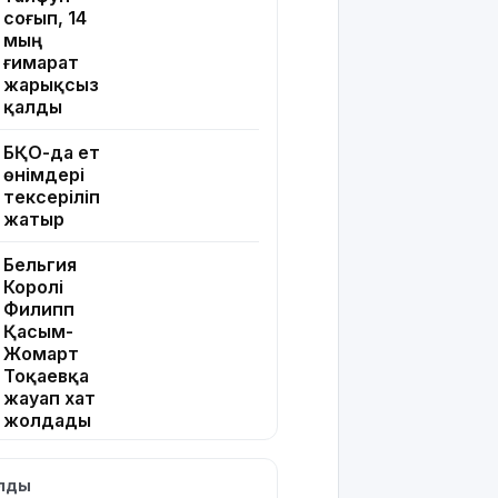
соғып, 14
мың
ғимарат
жарықсыз
қалды
БҚО-да ет
өнімдері
тексеріліп
жатыр
Бельгия
Королі
Филипп
Қасым-
Жомарт
Тоқаевқа
жауап хат
жолдады
БҚО-да
ылды
құтқарушылар