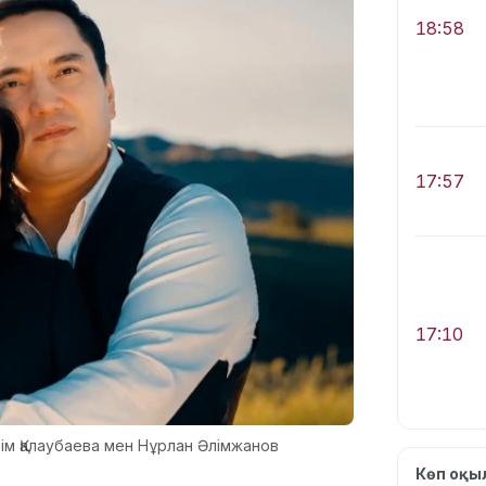
18:58
17:57
17:10
ерім Қалаубаева мен Нұрлан Әлімжанов
Көп оқ