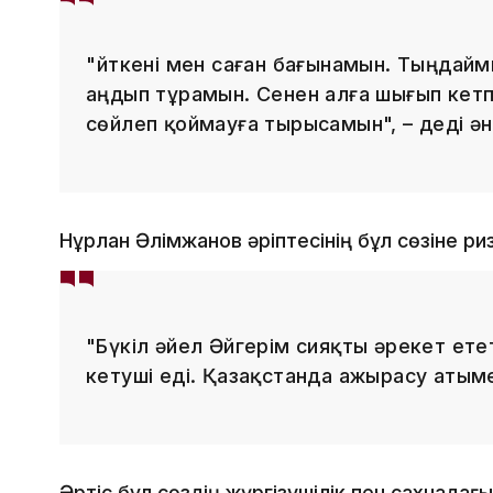
"Өйткені мен саған бағынамын. Тыңдайм
аңдып тұрамын. Сенен алға шығып кет
сөйлеп қоймауға тырысамын", – деді ән
Нұрлан Әлімжанов әріптесінің бұл сөзіне риза
"Бүкіл әйел Әйгерім сияқты әрекет ете
кетуші еді. Қазақстанда ажырасу атымен
Әртіс бұл сөздің жүргізушілік пен сахнадағ