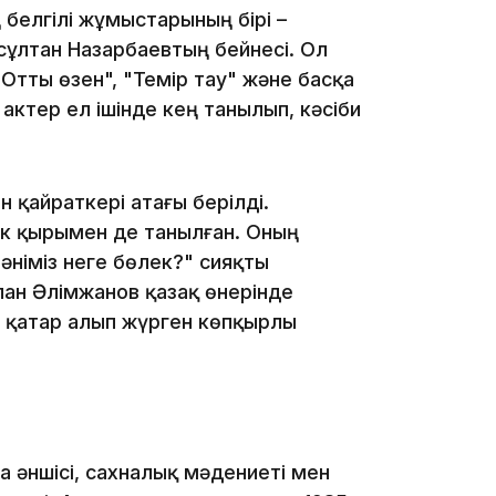
белгілі жұмыстарының бірі –
ұлтан Назарбаевтың бейнесі. Ол
08:36
Отты өзен", "Темір тау" және басқа
ктер ел ішінде кең танылып, кәсіби
23:40
 қайраткері атағы берілді.
ік қырымен де танылған. Оның
 әніміз неге бөлек?" сияқты
лан Әлімжанов қазақ өнерінде
ты қатар алып жүрген көпқырлы
21:59
а әншісі, сахналық мәдениеті мен