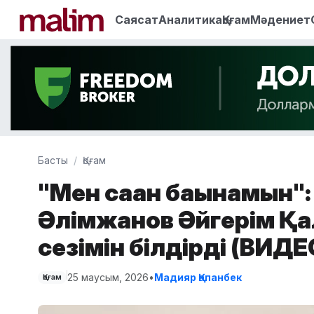
Саясат
Аналитика
Қоғам
Мәдениет
Басты
Қоғам
"Мен саған бағынамын"
Әлімжанов Әйгерім Қал
сезімін білдірді (ВИДЕ
25 маусым, 2026
•
Мадияр Қапанбек
Қоғам