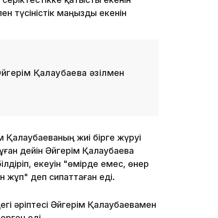
ен түсіністік маңызды екенін
12:40
Әйгерім Қалаубаева әзілмен
12:13
м Қалаубаеваның жиі бірге жүруі
ұған дейін Әйгерім Қалаубаева
лдіріп, екеуін "өмірде емес, өнер
 жұп" деп сипаттаған еді.
егі әріптесі Әйгерім Қалаубаевамен
11:54
ерген еді.