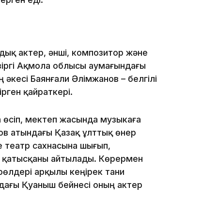
дық актер, әнші, композитор және
азіргі Ақмола облысы аумағындағы
ің әкесі Баянғали Әлімжанов – белгілі
10:56
рген қайраткері.
 өсіп, мектеп жасында музыкаға
нов атындағы Қазақ ұлттық өнер
е театр сахнасына шығып,
 қатысқаны айтылады. Көрермен
рөлдері арқылы кеңірек тани
09:36
дағы Қуаныш бейнесі оның актер