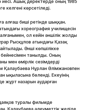
р иесі. Ашық деректерде оның 1985
21:00
е келгені көрсетіледі.
ға алғаш биші ретінде шыққан.
атындағы хореография училищесін
м алғанымен, ол кейін әншілік жолды
ұрар Рысқұлов атындағы Қазақ
20:52
айтылады. Әнші көпшілікке
 бейнесімен танылды. Оның
ны мен өмірлік сезімдерді
ім Қалаубаева Нұрлан Әлімжановпен
ман ықыласына бөленді. Екеуінің
 де жұрт назарын аударған
19:39
лдаяқов туралы фильмде
н. Қалаубаева әлеуметтік желіде