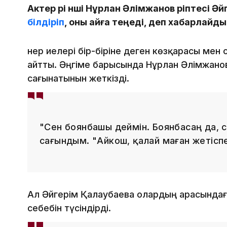
Актер әрі әнші Нұрлан Әлімжанов әріптесі 
білдіріп
, оны айға теңеді, деп хабарлайд
Өнер иелері бір-біріне деген көзқарасы мен
айтты. Әңгіме барысында Нұрлан Әлімжано
сағынатынын жеткізді.
"Сен боянбашы деймін. Боянбасаң да, с
сағындым. "Айкош, қалай маған жетіспей
Ал Әйгерім Қалаубаева олардың арасындағ
себебін түсіндірді.