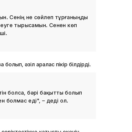
ын. Сенің не сөйлеп тұрғаныңды
пеуге тырысамын. Сенен көп
ші.
13:39
 болып, әзіл аралас пікір білдірді.
тін болса, бәрі бақытты болып
 болмас еді", – деді ол.
13:00
ы серіктестікке қатысты екенін