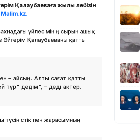
Әйгерім Қалаубаеваға жылы лебізін
16:59
ы
Malim.kz.
 сахнадағы үйлесімінің сырын ашық
в Әйгерім Қалаубаеваны қатты
15:55
ен – айсың. Алты сағат қатты
 тұр" дедім", – деді актер.
14:26
ы түсіністік пен жарасымның