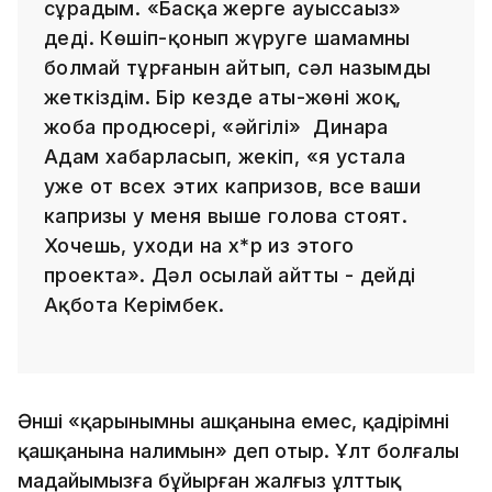
сұрадым. «Басқа жерге ауыссаңыз»
деді. Көшіп-қонып жүруге шамамның
болмай тұрғанын айтып, сәл назымды
жеткіздім. Бір кезде аты-жөні жоқ,
жоба продюсері, «әйгілі» Динара
Адам хабарласып, жекіп, «я устала
уже от всех этих капризов, все ваши
капризы у меня выше голова стоят.
Хочешь, уходи на х*р из этого
проекта». Дәл осылай айтты - дейді
Ақбота Керімбек.
Әнші «қарынымның ашқанына емес, қадірімнің
қашқанына налимын» деп отыр. Ұлт болғалы
маңдайымызға бұйырған жалғыз ұлттық