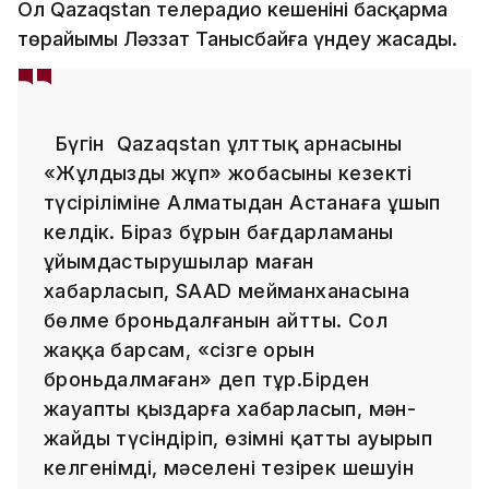
Ол Qazaqstan телерадио кешенінің басқарма
төрайымы Ләззат Танысбайға үндеу жасады.
Бүгін Qazaqstan ұлттық арнасының
«Жұлдызды жұп» жобасының кезекті
түсіріліміне Алматыдан Астанаға ұшып
келдік. Біраз бұрын бағдарламаны
ұйымдастырушылар маған
хабарласып, SAAD мейманханасына
бөлме броньдалғанын айтты. Сол
жаққа барсам, «сізге орын
броньдалмаған» деп тұр.Бірден
жауапты қыздарға хабарласып, мән-
жайды түсіндіріп, өзімнің қатты ауырып
келгенімді, мәселені тезірек шешуін