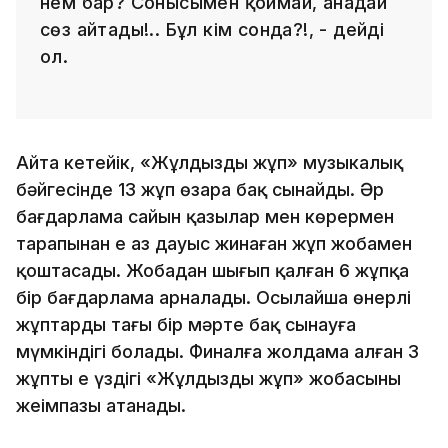
нем бар? Сонысымен қоймай, анадай
сөз айтады!.. Бұл кім сонда?!, - дейді
ол.
Айта кетейік, «Жұлдызды жұп» музыкалық
бәйгесінде 13 жұп өзара бақ сынайды. Әр
бағдарлама сайын қазылар мен көрермен
тарапынан ең аз дауыс жинаған жұп жобамен
қоштасады. Жобадан шығып қалған 6 жұпқа
бір бағдарлама арналады. Осылайша өнерлі
жұптардың тағы бір мәрте бақ сынауға
мүмкіндігі болады. Финалға жолдама алған 3
жұптың ең үздігі «Жұлдызды жұп» жобасының
жеңімпазы атанады.