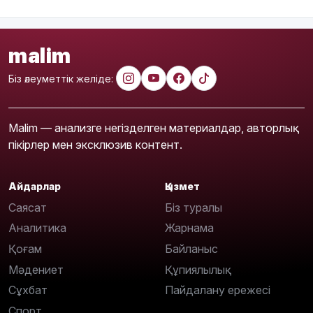
malim
Біз әлеуметтік желіде:
Malim — анализге негізделген материалдар, авторлық
пікірлер мен эксклюзив контент.
Айдарлар
Қызмет
Саясат
Біз туралы
Аналитика
Жарнама
Қоғам
Байланыс
Мәдениет
Құпиялылық
Сұхбат
Пайдалану ережесі
Спорт