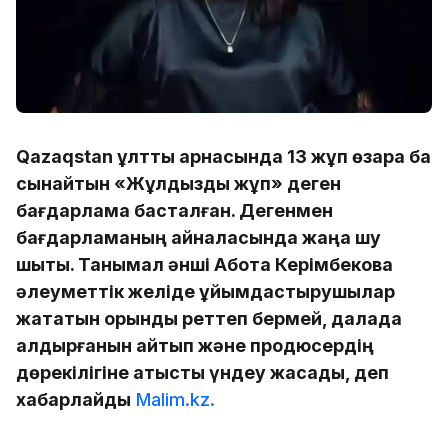
Qazaqstan ұлттық арнасында 13 жұп өзара бақ
сынайтын «Жұлдызды жұп» деген
бағдарлама басталған. Дегенмен
бағдарламаның айналасында жаңа шу
шықты. Танымал әнші Ақбота Керімбекова
әлеуметтік желіде ұйымдастырушылар
жататын орынды реттеп бермей, далада
қалдырғанын айтып және продюсердің
дөрекілігіне қатысты үндеу жасады, деп
хабарлайды
Malim.kz.