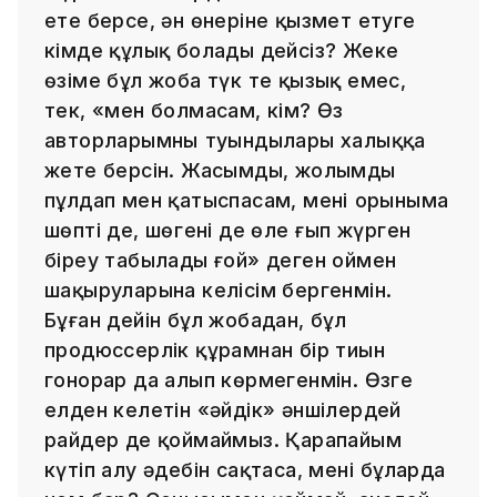
ете берсе, ән өнеріне қызмет етуге
кімде құлық болады дейсіз? Жеке
өзіме бұл жоба түк те қызық емес,
тек, «мен болмасам, кім? Өз
авторларымның туындылары халыққа
жете берсін. Жасымды, жолымды
пұлдап мен қатыспасам, менің орыныма
шөпті де, шөңгені де өлең ғып жүрген
біреу табылады ғой» деген оймен
шақыруларына келісім бергенмін.
Бұған дейін бұл жобадан, бұл
продюссерлік құрамнан бір тиын
гонорар да алып көрмегенмін. Өзге
елден келетін «әйдік» әншілердей
райдер де қоймаймыз. Қарапайым
күтіп алу әдебін сақтаса, менің бұларда