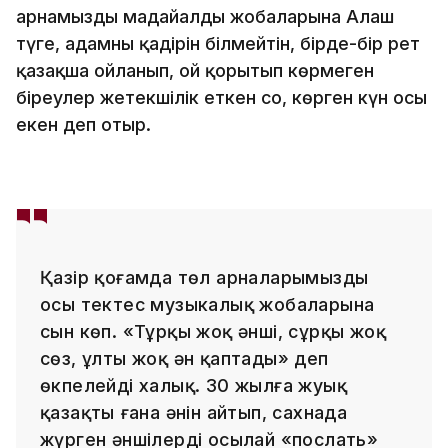
арнамыздың маңдайалды жобаларына Алаш
түге, адамның қадірін білмейтін, бірде-бір рет
қазақша ойланып, ой қорытып көрмеген
біреулер жетекшілік еткен соң, көрген күн осы
екен деп отыр.
Қазір қоғамда төл арналарымыздың
осы тектес музыкалық жобаларына
сын көп. «Тұрқы жоқ әнші, сұрқы жоқ
сөз, ұлты жоқ ән қаптады» деп
өкпелейді халық. 30 жылға жуық
қазақтың ғана әнін айтып, сахнада
жүрген әншілерді осылай «послать»