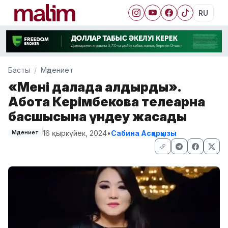
RU
Басты
Мәдениет
«Мені далада қалдырды».
Ақбота Керімбекова телеарна
басшысына үндеу жасады
16 қыркүйек, 2024
•
Сабина Асқарқызы
Мәдениет