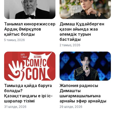
Танымал кинорежиссер
Димаш Құдайберген
Ардақ Әмірқұлов
қазан айында жаңа
қайтыс болды
әлемдік турын
бастайды
5 тамыз, 2026
2 тамыз, 2026
Тамызда қайда баруға
Жапония радиосы
болады?
Димаштың
Қазақстандағы ең ірі іс-
шығармашылығына
шаралар тізімі
арнайы эфир арнайды
31 шілде, 2026
29 шілде, 2026