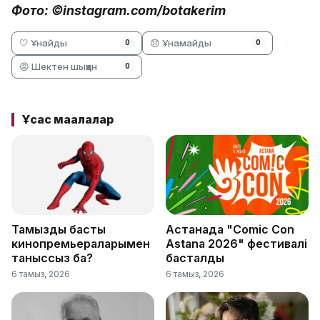
Фото: ©instagram.com/botakerim
🤍 Ұнайды
😞 Ұнамайды
0
0
😡 Шектен шыққан
0
Ұқсас мақалалар
Тамыздың басты
Астанада "Comic Con
кинопремьераларымен
Astana 2026" фестивалі
таныссыз ба?
басталды
6 тамыз, 2026
6 тамыз, 2026