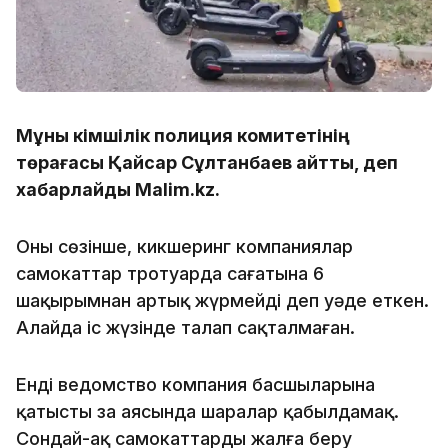
Мұны Әкімшілік полиция комитетінің
төрағасы Қайсар Сұлтанбаев айтты, деп
хабарлайды Malim.kz.
Оның сөзінше, кикшеринг компаниялар
самокаттар тротуарда сағатына 6
шақырымнан артық жүрмейді деп уәде еткен.
Алайда іс жүзінде талап сақталмаған.
Енді ведомство компания басшыларына
қатысты заң аясында шаралар қабылдамақ.
Сондай-ақ самокаттарды жалға беру