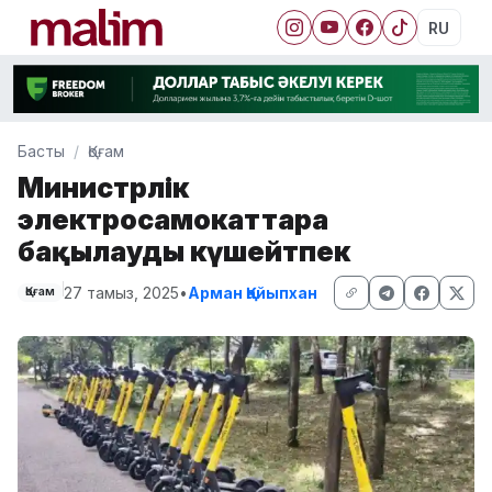
RU
Басты
Қоғам
Министрлік
электросамокаттарға
бақылауды күшейтпек
27 тамыз, 2025
•
Арман Қайыпхан
Қоғам