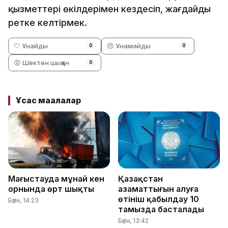
қызметтері өкілдерімен кездесіп, жағдайды
ретке келтірмек.
🤍 Ұнайды
😞 Ұнамайды
0
0
😡 Шектен шыққан
0
Ұқсас мақалалар
Маңғыстауда мұнай кен
Қазақстан
орнында өрт шықты
азаматтығын алуға
өтініш қабылдау 10
Бүгін, 14:23
тамызда басталады
Бүгін, 13:42