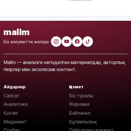
malim
Біз әлеуметтік желіде:
Malim — анализге негізделген материалдар, авторлық
пікірлер мен эксклюзив контент.
Айдарлар
Қызмет
Саясат
Біз туралы
Аналитика
Жарнама
Қоғам
Байланыс
Мәдениет
Құпиялылық
Сұхбат
Пайдалану ережесі