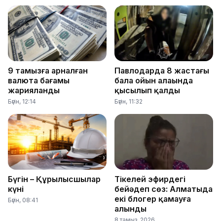
9 тамызға арналған
Павлодарда 8 жастағы
валюта бағамы
бала ойын алаңында
жарияланды
қысылып қалды
Бүгін, 12:14
Бүгін, 11:32
Бүгін – Құрылысшылар
Тікелей эфирдегі
күні
бейәдеп сөз: Алматыда
екі блогер қамауға
Бүгін, 08:41
алынды
8 тамыз, 2026