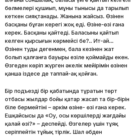
бөлмелері қушиып, мұның тынысы да тарылып
кеткен сияқтанады. Жанына жайсыз. Өзінен
басқаның бұған керегі жоқ еді. Өзіне-өзі ғана
керек. Басқаны қайтеді. Баласының қайтып
келген қырсығын көрмейсің бе?.. Ит-ай…
Өзінен туды дегенмен, бала кезінен жат
болып қалғанға бауырың езіле қоймайды екен.
Өзгеден көріп жүрген әкелік мейірімін өзінен
қанша іздесе де таппай-ақ қойған.
Бір подъездің бір қабатында тұратын төрт
отбасы жылдар бойы қатар жасап та бір-бірін
біле бермейтіні – әркім өзіне- өзі ғана керек.
Ешқайсысы да «Оу, осы көршілердің жағдайы
қалай өзі?» – деспейді. Өзгелер үшін тұяқ
серіппейтін тұйық тірлік. Шал әбден