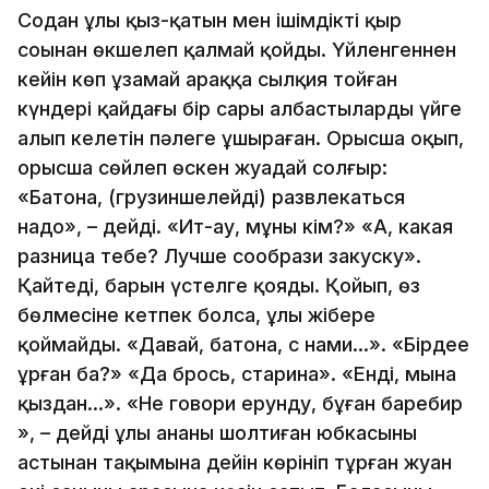
Содан ұлы қыз-қатын мен ішімдіктің қыр
соңынан өкшелеп қалмай қойды. Үйленгеннен
кейін көп ұзамай араққа сылқия тойған
күндері қайдағы бір сары албастыларды үйге
алып келетін пәлеге ұшыраған. Орысша оқып,
орысша сөйлеп өскен жуадай солғыр:
«Батона, (грузиншелейді) развлекаться
надо», – дейді. «Ит-ау, мұның кім?» «А, какая
разница тебе? Лучше сообрази закуску».
Қайтеді, барын үстелге қояды. Қойып, өз
бөлмесіне кетпек болса, ұлы жібере
қоймайды. «Давай, батона, с нами…». «Бірдеңе
ұрған ба?» «Да брось, старина». «Енді, мына
қыздан…». «Не говори ерунду, бұған баребир
», – дейді ұлы ананың шолтиған юбкасының
астынан тақымына дейін көрініп тұрған жуан