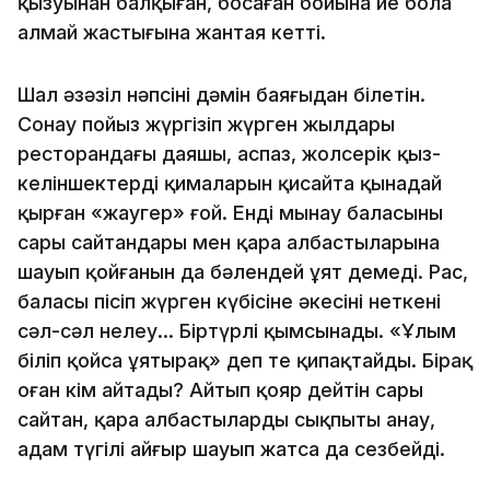
қызуынан балқыған, босаған бойына ие бола
алмай жастығына жантая кетті.
Шал әзәзіл нәпсінің дәмін баяғыдан білетін.
Сонау пойыз жүргізіп жүрген жылдары
ресторандағы даяшы, аспаз, жолсерік қыз-
келіншектердің қималарын қисайта қынадай
қырған «жаугер» ғой. Енді мынау баласының
сары сайтандары мен қара албастыларына
шауып қойғанын да бәлендей ұят демеді. Рас,
баласы пісіп жүрген күбісіне әкесінің неткені
сәл-сәл нелеу… Біртүрлі қымсынады. «Ұлым
біліп қойса ұятырақ» деп те қипақтайды. Бірақ
оған кім айтады? Айтып қояр дейтін сары
сайтан, қара албастылардың сықпыты анау,
адам түгілі айғыр шауып жатса да сезбейді.