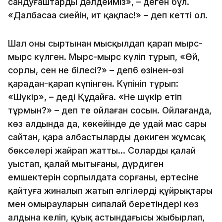
сандуғаштарды дәлдейміз», – деген бұл.
«Далбасаңа сиейін, ит қақпас!» – деп кетті ол.
Шал оның сыртынан мысқылдап қарап мырс-
мырс күлген. Мырс-мырс күліп тұрып, «Өй,
сорлы, сен не білесің?» – деп6 өзінен-өзі
қарадан-қарап күпінген. Күпініп тұрып:
«Шүкір», – деді Құдайға. «Не шүкір етіп
тұрмын?» – деп те ойлаған сосын. Ойлағанда,
көз алдында да, көкейінде де удай мас сары
сайтан, қара албастылардың дөңкиген жұмсақ
бөкселері жайрап жатты… Соларды қалай
уыстап, қалай мытығаны, дүрдиген
емшектерін сорпылдата сорғаны, ертесіне
қайтуға жиналып жатып әлгілердің құйрықтары
мен омырауларын сипалай беретіндері көз
алдына келіп, қуық астындағысы жыбырлап,