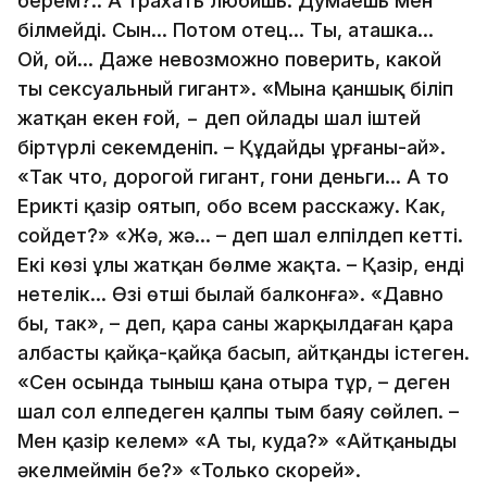
берем?.. А трахать любишь. Думаешь мен
білмейді. Сын… Потом отец… Ты, аташка…
Ой, ой… Даже невозможно поверить, какой
ты сексуальный гигант». «Мына қаншық біліп
жатқан екен ғой, − деп ойлады шал іштей
біртүрлі секемденіп. – Құдайдың ұрғаны-ай».
«Так что, дорогой гигант, гони деньги… А то
Ерикті қазір оятып, обо всем расскажу. Как,
сойдет?» «Жә, жә… – деп шал елпілдеп кетті.
Екі көзі ұлы жатқан бөлме жақта. – Қазір, енді
нетелік… Өзің өтші былай балконға». «Давно
бы, так», – деп, қара саны жарқылдаған қара
албасты қайқаң-қайқаң басып, айтқанды істеген.
«Сен осында тыныш қана отыра тұр, – деген
шал сол елпеңдеген қалпы тым баяу сөйлеп. –
Мен қазір келем» «А ты, куда?» «Айтқаныңды
әкелмеймін бе?» «Только скорей».