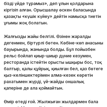
біздің үйде тұрамыз», деп ұлын қолдарына
кіргізіп алған. Орысшалау өскен баласында
қазақтың «күшік күйеу» дейтін намысқа тиетін
ұғымы жоқ болатын.
Жалғыздың жайы белгілі. Өзінен жаралды
дегенмен, біртүрлі бөтен. Көбіне-көп анасының
бауырында, жанында болды. Бұл пойызбен
рельс бойлап қиыр-шиыр дүние кезумен,
ресторанда істейтін орыстың ышқыры бос, тоқ
балтыр, қалың құйрық, қиылған бел, қаз бөтеге
қыз-келіншектерімен алма-кезек көретін
рахатымен жүрді, үй-жайды оншалық
қаперіне де ала қоймайтын.
Өмір өтеді ғой. Жылжыған жылдармен бала