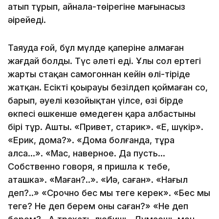
атып тұрып, айнала-төңірегіне мағынасыз
әңірейеді.
Таяуда ғой, бұл мүлде қаперіне алмаған
жағдай болды. Түс әлеті еді. Ұлы сол ертеңгі
жарты стақан самогоннан кейін өлі-тіріде
жатқан. Есіктің қоңырауы безілдеп қоймаған соң,
барып, әуелі көзойықтан үңілсе, өзі бірде
өкпесі өшкенше өңмеңдеген қара албастының
бірі тұр. Ашты. «Привет, старик». «Е, шүкір».
«Ерик, дома?». «Дома болғанда, тұра
алса…». «Мас, наверное. Да пусть…
Собственно говоря, я пришла к тебе,
аташка». «Маған?..». «Иә, саған». «Нағыл
деп?..» «Срочно бес мың теңге керек». «Бес мың
теңге? Не деп берем оны саған?» «Не деп