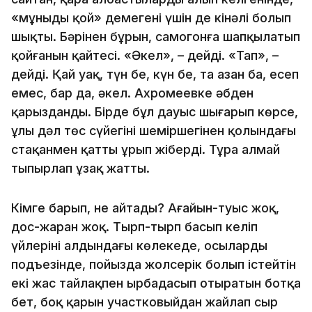
«мұныңды қой» демегені үшін де кінәлі болып
шықты. Бәрінен бұрын, самогонға шапқылатып
қойғанын қайтесің. «Әкел», – дейді. «Тап», –
дейді. Қай уақ, түн бе, күн бе, таң азан ба, есеп
емес, бар да, әкел. Ахромеевке әбден
қарызданды. Бірде бұл дауыс шығарып көрсе,
ұлы дәл төс сүйегінің шеміршегінен қолындағы
стақанмен қатты ұрып жіберді. Тұра алмай
тыпырлап ұзақ жатты.
Кімге барып, не айтады? Ағайын-туыс жоқ,
дос-жаран жоқ. Тырп-тырп басып келіп
үйлерінің алдындағы көлеңкеде, осылардың
подъезінде, пойызда жолсерік болып істейтін
екі жас тайлақпен ырбаңдасып отыратын ботқа
бет, боқ қарын участковыйдан жайлап сыр