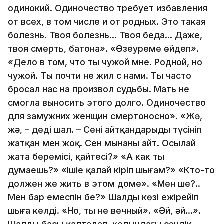
одинокий. Одиночество требует избавления
от всех, в том числе и от родных. Это такая
болезнь. Твоя болезнь… Твоя беда… Даже,
твоя смерть, батона». «Өзеуреме өйдеп».
«Дело в том, что ты чужой мне. Родной, но
чужой. Ты почти не жил с нами. Ты часто
бросал нас на произвол судьбы. Мать не
смогла выносить этого долго. Одиночество
для замужних женщин смертоносно». «Жә,
жә, – деді шал. – Сенің айтқандарыңды түсініп
жатқан мен жоқ. Сен мынаны айт. Осылай
жата беремісің, қайтесің?» «А как ты
думаешь?» «Ішіңе қалай кіріп шығам?» «Кто-то
должен же жить в этом доме». «Мен ше?..
Мен бар емеспін бе?» Шалдың көзі ежірейіп
шыға келді. «Но, ты не вечный». «Әй, әй…».