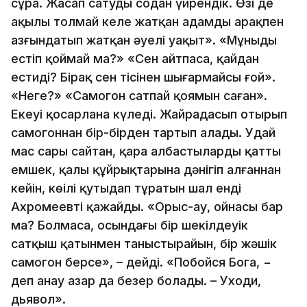
сұра. Жасап сатуды содан үйрендік. Өзі де
ақылы толмай келе жатқан адамды арақпен
азғындатып жатқан әуелі уақыт». «Мұныңды
естіп қоймай ма?» «Сен айтпасаң, қайдан
естиді? Бірақ сен тісіңнен шығармайсың ғой».
«Неге?» «Самогон сатпай қоямын саған».
Екеуі қосарлана күледі. Жайраңдасып отырып
самогоннан бір-бірден тартып алады. Удай
мас сары сайтан, қара албастылардың қатты
емшек, қалың құйрықтарына дәнігіп алғаннан
кейін, көңілі қутыңдап тұратын шал енді
Ахромеевті қажайды. «Орыс-ау, ойнасың бар
ма? Болмаса, осындағы бір шекілдеуік
сатқыш қатынмен таныстырайын, бір жәшік
самогон берсең», – дейді. «Побойся Бога, −
деп анау азар да безер болады. – Уходи,
дьявол».