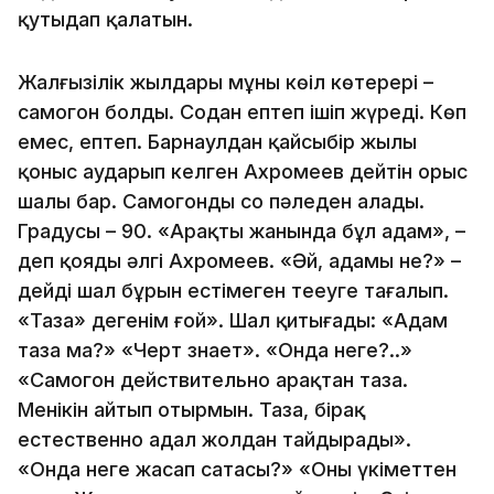
қутыңдап қалатын.
Жалғызілік жылдары мұның көңіл көтерері –
самогон болды. Содан ептеп ішіп жүреді. Көп
емес, ептеп. Барнаулдан қайсыбір жылы
қоныс аударып келген Ахромеев дейтін орыс
шалы бар. Самогонды со пәледен алады.
Градусы – 90. «Арақтың жанында бұл адам», –
деп қояды әлгі Ахромеев. «Әй, адамың не?» –
дейді шал бұрын естімеген теңеуге таңғалып.
«Таза» дегенім ғой». Шал қитығады: «Адам
таза ма?» «Черт знает». «Онда неге?..»
«Самогон действительно арақтан таза.
Менікін айтып отырмын. Таза, бірақ
естественно адал жолдан тайдырады».
«Онда неге жасап сатасың?» «Оны үкіметтен