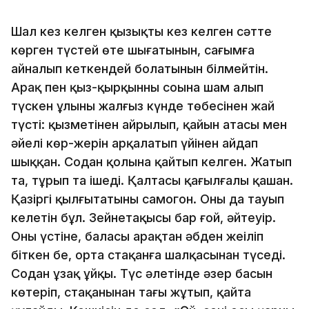
Шал кез келген қызықтың кез келген сәтте
көрген түстей өте шығатынын, сағымға
айналып кеткендей болатынын білмейтін.
Арақ пен қыз-қырқынның соңына шам алып
түскен ұлының жалғыз күнде төбесінен жай
түсті: қызметінен айрылып, қайын атасы мен
әйелі көр-жерін арқалатып үйінен айдап
шыққан. Содан қолына қайтып келген. Жатып
та, тұрып та ішеді. Қалтасы қағылғалы қашан.
Қазіргі қылғытатыны самогон. Оны да тауып
келетін бұл. Зейнетақысы бар ғой, әйтеуір.
Оның үстіне, баласы арақтан әбден жеңіліп
біткен бе, орта стақанға шалқасынан түседі.
Содан ұзақ ұйқы. Түс әлетінде әзер басын
көтеріп, стақанынан тағы жұтып, қайта