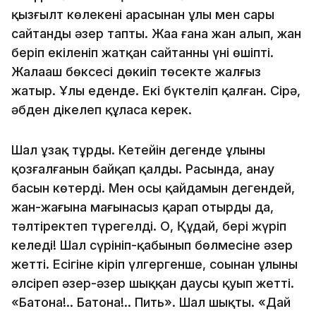
қызғылт көлеңкенің арасынан ұлы мен сары
сайтанды әзер тапты. Жаңа ғана жан алып, жан
беріп екіленіп жатқан сайтанның үні өшіпті.
Жалаңаш бөксесі дөңкиіп төсекте жалғыз
жатыр. Ұлы еденде. Екі бүктеліп қалған. Сірә,
әбден діңкелеп құласа керек.
Шал ұзақ тұрды. Кетейін дегенде ұлының
қозғал­ғанын байқап қалды. Расында, анау
басын көтерді. Мен осы қайдамын дегендей,
жан-жағына мағынасыз қарап отырды да,
тәлтіректеп түрегелді. О, Құдай, бері жүріп
келеді! Шал сүрініп-қабынып бөлмесіне әзер
жетті. Есігіне кіріп үлгергенше, соңынан ұлының
әлсіреп әзер-әзер шыққан даусы қуып жетті.
«Батона!.. Батона!.. Пить». Шал шықты. «Дай