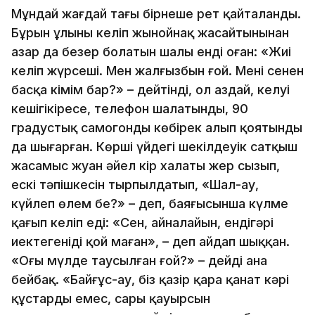
Мұндай жағдай тағы бірнеше рет қайталанды.
Бұрын ұлының келіп жынойнақ жасайтынынан
азар да безер болатын шалың енді оған: «Жиі
келіп жүрсеңші. Мен жалғызбын ғой. Менің сенен
басқа кімім бар?» – дейтінді, ол аздай, келуі
кешігіңкіресе, телефон шалатынды, 90
градустық самогонды көбірек алып қоятынды
да шығарған. Көрші үйдегі шекілдеуік сатқыш
жасамыс жуан әйел кір халаты жер сызып,
ескі тәпішкесін тырпылдатып, «Шал-ау,
күйлеп өлем бе?» – деп, баяғысынша күлмең
қағып келіп еді: «Сен, айналайын, ендігәрі
иектегеніңді қой маған», – деп айдап шыққан.
«Оғың мүлде таусылған ғой?» – дейді ана
бейбақ. «Байғұс-ау, біз қазір қара қанат кәрі
құстарды емес, сары қауырсын