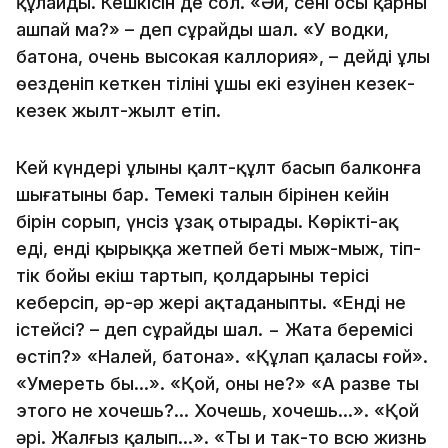
құлайды. Кешкісін де сол. «Әй, сенің осы қарның
ашпай ма?» – деп сұрайды шал. «У водки,
батона, очень высокая каллория», – дейді ұлы
өңезденіп кеткен тілінің ұшы екі езуінен кезек-
кезек жылт-жылт етіп.
Кей күндері ұлының қалт-құлт басып балконға
шығатыны бар. Темекі талын бірінен кейін
бірін сорып, үнсіз ұзақ отырады. Көрікті-ақ
еді, енді қырыққа жетпей беті мыж-мыж, тіп-
тік бойы еңкіш тартып, қолдарының терісі
кеберсіп, әр-әр жері ақтаңданыпты. «Енді не
істейсің? – деп сұрайды шал. − Жата беремісің
өстіп?» «Налей, батона». «Құлап қаласың ғой».
«Умереть бы…». «Қой, оның не?» «А разве ты
этого не хочешь?… Хочешь, хочешь…». «Қой
әрі. Жалғыз қалып…». «Ты и так-то всю жизнь