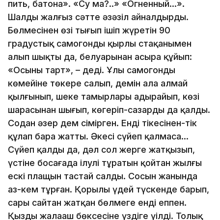
пить, батона». «Су ма?..» «Огненный…».
Шалды жалғыз сәтте әзәзіл айналдырды.
Бөлмесінен өзі тығып ішіп жүретін 90
градустық самогонды қырлы стақанымен
алып шықты да, белуарынан асыра құйып:
«Осыны тарт», – деді. Ұлы самогонды
көмейіне төңкере салып, демін ала алмай
қылғынып, шеке тамырлары адырайып, көзі
шарасынан шығып, көгеріп-сазарды да қалды.
Содан әзер дем сімірген. Енді тікесінен-тік
құлап бара жатты. Әкесі сүйеп қалмаса…
Сүйеп қалды да, дәл сол жерге жатқызып,
үстіне босағада ілулі тұратын қойтан жылғы
ескі плащын тастай салды. Сосын жанында
аз-кем тұрған. Қорылы үдей түскенде барып,
сары сайтан жатқан бөлмеге енді еппен.
Қыздың жалаңаш бөксесіне үздіге үңілді. Толық