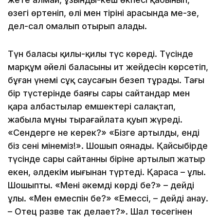
өзегі өртеніп, өлі мен тірінің арасында мең-зең,
дел-сал омалып отырып алады.
Түн баласы қилы-қилы түс көреді. Түсінде
марқұм әйелі баласының ит жейдесін көрсетіп,
бұған үнемі сұқ саусағын безеп тұрады. Тағы
бір түстерінде баяғы сары сайтандар мен
қара албастылар емшектері салақтап,
жабыла мұны тырағайлата қуып жүреді.
«Сендерге не керек?» «Бізге артылдың, енді
біз сені мінеміз!». Шошып оянады. Қайсыбірде
түсінде сары сайтанның біріне артылып жатыр
екен, әлдекім иығынан түртеді. Қараса – ұлы.
Шошыпты. «Менің әкемді көрдің бе?» – дейді
ұлы. «Мен емеспін бе?» «Емессің, – дейді анау.
– Отец разве так делает?». Шал төсегінен