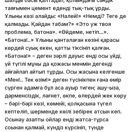
Шалдың басы қалтаңдап, қолындағы сәндік
таяғымен цемент еденді тық-тық ұрды.
Ұлының көзі алайды: «Налей!» «Немді? Теңге де
қалмады. Қайдан табам?» «Это уж твоя
проблема, батона». «Өйдеме, нетіп…».
«Батона!..» Ұлының қанталаған көзінің қарасы
көрдей суық екен, қатты тіксініп қалған.
«Батона!» – деген зәрлі дауыс енді осы үйдің,
үй түгілі мұның да қожасы менмін дегенді
айғайлап айтып тұрды. Осы жасына келгенше
«Мен!.. Тек өзім!» деген түсінікпен ғана өмір
сүрген адамға бұл аса ауыр тиген; ашу-ыза,
дәрменсіздік, лағнет, өкпе, өлердей жек көру
– бәрі-бәрі көзі, көмейі, қолқасына түгел
кептеліп, шерменде көңілі зеңбірек атсын кеп.
Осынау азапты ойлар енді жатса-тұрса
соңынан қалмай, күндіз күрсініп, түнде