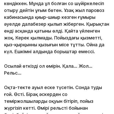
көндіккен. Мұнда ұл болған соң шүйіркелесіп
отыру дейтін ұғым бөтен. Ұзақ жыл паровоз
кабинасында қиыр-шиыр кезген ғұмыры
әуелде далабезер қылып жіберген. Қырықтан
енді асқанда қатыны өлді. Қайта үйленген
жоқ. Керек қылмады. Пойыздағы қызметті,
қыз-қырқынның қызығын місе тұтты. Ойна да
күл. Ешкімнің алдында борыштар емессің.
Осылай өткізді ол өмірін. Қала… Жол…
Рельс…
Оқта-текте ауыл еске түсетін. Сонда туды
ғой. Өсті. Бірақ әскерден соң
теміржолшылардың оқуын бітіріп, пойыз
жүргізіп кетті. Өмірі рельстің бойынан