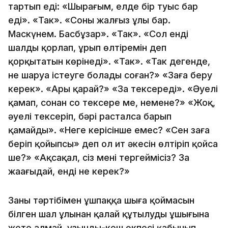
тартып еді: «Шырағым, елде бір туыс бар
еді». «Так». «Соның жалғыз ұлы бар.
Маскүнем. Басбұзар». «Так». «Сол енді
шалды қорлап, ұрып өлтіремін деп
қорқытатын көрінеді». «Так». «Так дегенде,
не шаруа істеуге болады соған?» «Заңға беру
керек». «Ары қарай?» «Заң тексереді». «Әуелі
қамап, сонан соң тексере ме, немене?» «Жоқ,
әуелі тексеріп, бәрі расталса барып
қамайды». «Неге керісінше емес? «Сен заңға
беріп қойыпсың» деп ол ит әкесін өлтіріп қойса
ше?» «Ақсақал, сіз мені тергеймісіз? Заң
жаңағыдай, енді не керек?»
Заңның тәртібімен ұшпаққа шыға қоймасын
білген шал ұлынан қалай құтылудың ұшығына
жете алмай, ұзынды-кеш өкпесі қабынып,