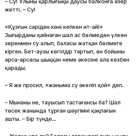
– Су! Ұлының қарлығыңқы даусы балконға әзер
жетті. – Су!
«Құзғын сәріден көні кепкен ит-ай!»
Зығырданы қайнаған шал ас бөлмеден үлкен
зеренмен су алып, баласы жатқан бөлмеге
кірген. Бет-аузы көгілдір тартып, өн бойының
арса-арсасы шыққан неме әкесіне ала көзбен
қарады.
– Я же просил, «жаныма су әкеліп қой» деп.
– Мынаны не, тауысып тастағансың ба? Шал
төсек жанында тұрған шәугімнің қақпағын
ашты. – Бір түнде…