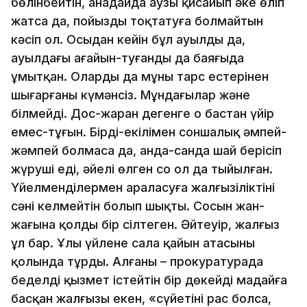
бөлінбейтін, анадайда аузы қисайып әкең өліп
жатса да, пойызды тоқтатуға болмайтын
кәсіп ол. Осыдан кейін бұл ауылды да,
ауылдағы ағайын-туғанды да баяғыда
ұмытқан. Олардың да мұны тарс естерінен
шығарғаны күмәнсіз. Мұндағылар және
білмейді. Дос-жаран дегенге о бастан үйір
емес-тұғын. Бірді-екілімен соншалық әмпей-
жәмпей болмаса да, анда-санда шай берісіп
жүруші еді, әйелі өлген соң ол да тыйылған.
Үйелменділермен араласуға жалғызіліктінің
сәні келмейтін болып шықты. Сосын жан-
жағына қолды бір сілтеген. Әйтеуір, жалғыз
ұл бар. Ұлы үйлене сала қайын атасының
қолында тұрды. Алғаны – прокуратурада
беделді қызмет істейтін бір дөкейдің маңдайға
басқан жалғызы екен, «сүйетінің рас болса,