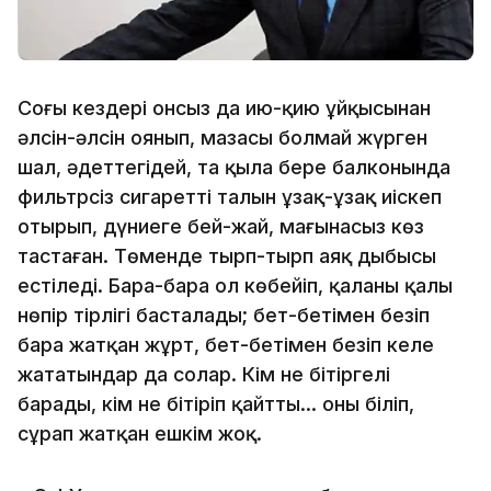
Соңғы кездері онсыз да ию-қию ұйқысынан
әлсін-әлсін оянып, мазасы болмай жүрген
шал, әдеттегідей, таң қылаң бере балконында
фильтрсіз сигареттің талын ұзақ-ұзақ иіскеп
отырып, дүниеге бей-жай, мағынасыз көз
тастаған. Төменде тырп-тырп аяқ дыбысы
естіледі. Бара-бара ол көбейіп, қаланың қалың
нөпір тірлігі басталады; бет-бетімен безіп
бара жатқан жұрт, бет-бетімен безіп келе
жататындар да солар. Кім не бітіргелі
барады, кім не бітіріп қайтты… оны біліп,
сұрап жатқан ешкім жоқ.