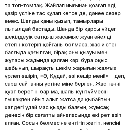
та топ-томпақ. Жайлап иығынан қозғап еді,
қазір үстіне тас құлап кетсе де, дәнеңе сезер
емес. Шалдың қаны қызып, тамырлары
лыпылдай бастады. Шанда бір қарсы үйдегі
шекілдеуік сатқыш жасамыс жуан әйелдің
етегін көтеріп қойғаны болмаса, жас иістен
баяғыда қағылған, бірақ оның қызуы мен
жұпары жадында қалған кәрі бура оқыс
шабынып, шырақтың шөкім жарығын жалғыз
үрлеп өшіріп, «Ә, Құдай, өзің кешір мені!» – деп,
сары сайтанның үстіне міне берген. Жас тәннің
қуат беретіні бар ма, шалың күнтүймесін
пышақпен ойып алып жатсаң да қыңбайтын
халдегі удай мас қыздың балғын, жұмсақ
денесін бір сағаттың айналасында екі рет езіп
алған. Сосын бөлмесіне ентігіп жетіп, нәпсінің