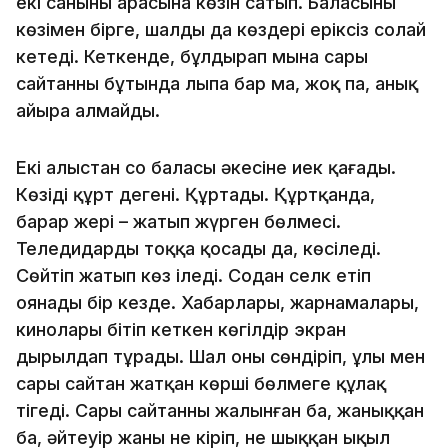
екі санының арасына көзін сатып. Баласының
көзімен бірге, шалдың да көздері еріксіз солай
кетеді. Кеткенде, бұлдырап мына сары
сайтанның бұтында лыпа бар ма, жоқ па, анық
айыра алмайды.
Екі алыстан соң баласы әкесіне иек қағады.
Көзіңді құрт дегені. Құртады. Құртқанда,
барар жері – жатып жүрген бөлмесі.
Теледидарды тоққа қосады да, көсіледі.
Сөйтіп жатып көз іледі. Содан селк етіп
оянады бір кезде. Хабарлары, жарнамалары,
кинолары бітіп кеткен көгілдір экран
дырылдап тұрады. Шал оны сөндіріп, ұлы мен
сары сайтан жатқан көрші бөлмеге құлақ
тігеді. Сары сайтанның жалынған ба, жаныққан
ба, әйтеуір жаны не кіріп, не шыққан ыңқыл