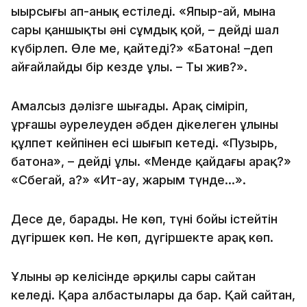
ыңырсығы ап-анық естіледі. «Япыр-ай, мына
сары қаншықтың әні сұмдық қой, – дейді шал
күбірлеп. Өле ме, қайтеді?» «Батона! –деп
айғайлайды бір кезде ұлы. – Ты жив?».
Амалсыз дәлізге шығады. Арақ сіміріп,
ұрғашы әурелеуден әбден діңкелеген ұлының
құлпет кейпінен есі шығып кетеді. «Пузырь,
батона», – дейді ұлы. «Менде қайдағы арақ?»
«Сбегай, а?» «Ит-ау, жарым түнде…».
Десе де, барады. Не көп, түні бойы істейтін
дүңгіршек көп. Не көп, дүңгіршекте арақ көп.
Ұлының әр келісінде әрқилы сары сайтан
келеді. Қара албастылары да бар. Қай сайтан,