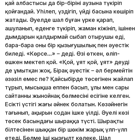
қай албастысы да бір-бірінің аузына түкіріп
қойғандай. Уһілеп, үздігіп, үйді басына көшіріп
жатады. Әуелде шал бұған үрке қарап,
ашуланып, еденге түкіріп, жаман кіжініп, ішінен
дымдарын қалдырмай сыбап отырушы еді,
бара-бара оны бір қызығушылық пен әуестік
биледі. «Көрсе…» – деді. Өзі өткен, өліп-
өшкен мектеп қой. «Қой, ұят қой, ұят» деуді
де ұмытқан жоқ. Бірақ әуестік – әл бермейтін
әзәзіл емес пе? Қайсыбірде төсегінен жайлап
тұрып, мысықша еппен басып, ұлы мен сары
сайтанның жынойнақ бөлмесінің есігіне келген.
Есіктің үстіңгі жағы әйнек болатын. Көзәйнегін
тағынып, ақырын содан ішке үңілді. Әуелі көзі
төсек басындағы шыраққа түсті. Шырақтың
білтесінен шыққан бір шөкім жарық үлп-үлп
етеді. Бөлме іші қызғылт көлеңке. Шал