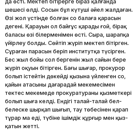
да өсті. Мектеп бітірерге біраз қалғанда
шешесі өлді. Сосын бұл күтуші әйел жалдаған.
Өзі жол үстінде болған соң балаға қарасын
дегені. Қарауын ол байғұс қарады ғой, бірақ
баласы өзі білерменімен өсті. Сыра, шарапқа
үйірлеу болды. Сөйтіп жүріп мектеп бітірген.
Сұраған парасын беріп институтқа түсірген.
Бес жыл бойы сол бергенін жыл сайын бере
жүріп оқуын бітірген. Бағы шығар, прокурор
болып істейтін дөкейдің қызына үйленген соң,
қайын атасының даңғарадай мекемесімен
тектес мекемеде прокуратураның қызметкері
болып шыға келді. Ендігі талай-талай бел-
белеске шырқап шығып, тау төбесінен қарап
тұрар ма еді, түбіне ішімдік құрғыр мен қыз-
қатын жетті.