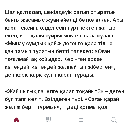
Шал қалтаңдап, шекілдеуік сатып отыратын
баяғы жасамыс жуан әйелді бетке алған. Ары
қарап еңкейіп, әлденесін түртпектеп жатыр
екен, иттің қалың құйрығының ені сала құлаш.
«Мынау сұмдық қой!» дегенге қара тілінен
қан тамып тұратын бетті пәлекет: «Оған
таңғалмай-ақ қойыңдар. Көрінген еркек
көтендей-көтендей жалпайтып жіберген», –
деп қарқ-қарқ күліп қарап тұрады.
«Жайшылық па, елге қарап тоңқайып?» – деген
бұл таяп келіп. Әзілдеген түрі. «Саған қарай
жел жіберіп тұрмын», – деді қолма-қол
қолтығына су сеуіп сөйлейтін пәлекет. Шал
осып жауап қайтаруға шақ қалып, өйтпеді. Ісі