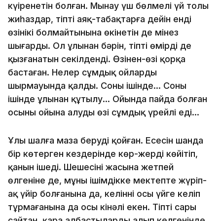
күңіренетін болған. Мынау үш бөлмелі үй толы
жиһаздар, тіпті аяқ-табақтарға дейін енді
өзінікі болмайтынына өкінетін де мінез
шығарды. Ол ұлынан бәрін, тіпті өмірді де
қызғанатын секілденді. Өзінен-өзі қорқа
бастаған. Нелер сұмдық ойлардың
шырмауында қалды. Соның ішінде… Соның
ішінде ұлынан құтылу… Ойында пайда болған
осыны ойына алудың өзі сұмдық үрейлі еді…
Ұлы шалға маза беруді қойған. Еңсесін шанда
бір көтерген кездерінде көр-жерді көйітіп,
қанын ішеді. Шешесінің жасына жетпей
өлгеніне де, мұның ішімдікке мектепте жүріп-
ақ үйір болғанына да, келіннің осы үйге келіп
тұрмағанына да осы кінәлі екен. Тіпті сары
сайтан, қара албастыларды алып келгенінде,