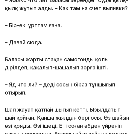
– Жалко что ли? Баласы зерендегі суды қылқ-
қылқ жұтып алды. – Как там на счет выпивки?
– Бір-екі ұрттам ғана.
– Давай сюда.
Баласы жарты стақан самогонды қолы
дірілдеп, қақалып-шашалып зорға ішті.
– Яд что ли? – деді сосын біраз тұншығып
отырып.
Шал жауап қатпай шығып кетті. Ызылдатып
шай қойған. Қанша жылдан бері осы. Өз шайын
өзі қояды. Өзі ішеді. Еті соған әбден үйреніп
алғаны соншалық, баласы үйге қайтып келгелі