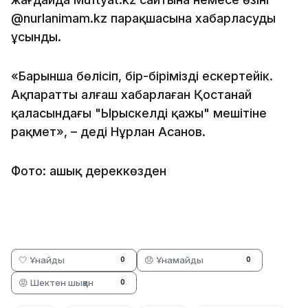
@nurlanimam.kz парақшасына хабарласуды
ұсынды.
«Барынша бөлісіп, бір-бірімізді ескертейік.
Ақпаратты алғаш хабарлаған Қостанай
қаласындағы "Ырыскелді қажы" мешітіне
рақмет», – деді Нұрлан Асанов.
Фото: ашық дереккөзден
🤍 Ұнайды
😞 Ұнамайды
0
0
😡 Шектен шыққан
0