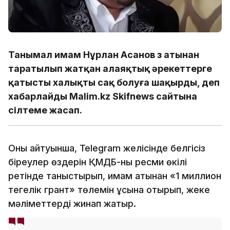
Танымал имам Нұрлан Асанов өз атынан
таратылып жатқан алаяқтық әрекеттерге
қатысты халықты сақ болуға шақырды, деп
хабарлайды Malim.kz Skifnews сайтына
сілтеме жасап.
Оның айтуынша, Telegram желісінде белгісіз
біреулер өздерін ҚМДБ-ның ресми өкілі
ретінде таныстырып, имам атынан «1 миллион
теңгелік грант» төлемін ұсына отырып, жеке
мәліметтерді жинап жатыр.