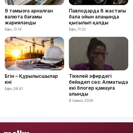
9 тамызға арналған
Павлодарда 8 жастағы
валюта бағамы
бала ойын алаңында
жарияланды
қысылып қалды
Бүгін, 12:14
Бүгін, 11:32
Бүгін – Құрылысшылар
Тікелей эфирдегі
күні
бейәдеп сөз: Алматыда
екі блогер қамауға
Бүгін, 08:41
алынды
8 тамыз, 2026