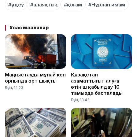
#үндеу
#алаяқтық
#қоғам
#Нұрлан имам
Ұқсас мақалалар
Маңғыстауда мұнай кен
Қазақстан
орнында өрт шықты
азаматтығын алуға
өтініш қабылдау 10
Бүгін, 14:23
тамызда басталады
Бүгін, 13:42