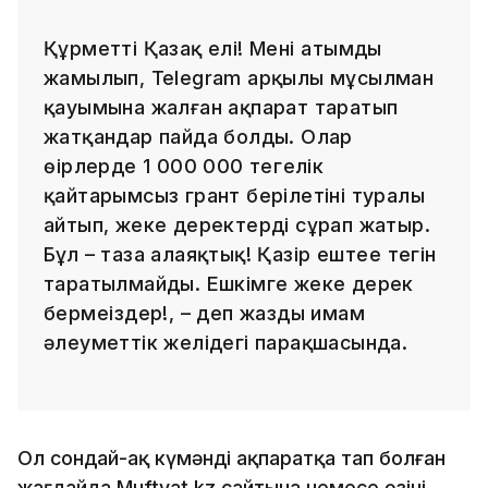
Құрметті Қазақ елі! Менің атымды
жамылып, Telegram арқылы мұсылман
қауымына жалған ақпарат таратып
жатқандар пайда болды. Олар
өңірлерде 1 000 000 теңгелік
қайтарымсыз грант берілетіні туралы
айтып, жеке деректерді сұрап жатыр.
Бұл – таза алаяқтық! Қазір ештеңе тегін
таратылмайды. Ешкімге жеке дерек
бермеңіздер!, – деп жазды имам
әлеуметтік желідегі парақшасында.
Ол сондай-ақ күмәнді ақпаратқа тап болған
жағдайда Muftyat.kz сайтына немесе өзінің