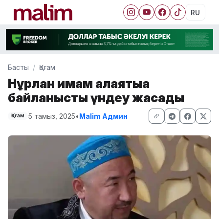
RU
Басты
Қоғам
Нұрлан имам алаяқтыққа
байланысты үндеу жасады
5 тамыз, 2025
•
Malim Админ
Қоғам