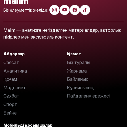
malim
Біз әлеуметтік желіде:
Malim — анализге негізделген материалдар, авторлық
пікірлер мен эксклюзив контент.
Айдарлар
Қызмет
Саясат
Біз туралы
Аналитика
Жарнама
Қоғам
Байланыс
Мәдениет
Құпиялылық
Сұхбат
Пайдалану ережесі
Спорт
Бейне
Мобильді қосымшалар