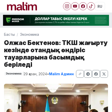
RU
Басты
Экономика
Олжас Бектенов: ТКШ жаңғырту
кезінде отандық өндіріс
тауарларына басымдық
беріледі
29 қазан, 2024
•
Malim Админ
Экономика