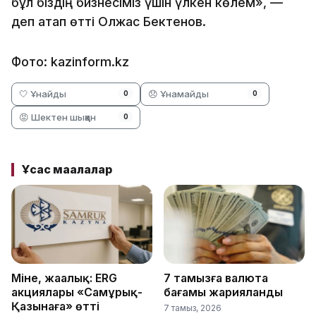
бұл біздің бизнесіміз үшін үлкен көлем», —
деп атап өтті Олжас Бектенов.
Фото: kazinform.kz
🤍 Ұнайды
😞 Ұнамайды
0
0
😡 Шектен шыққан
0
Ұқсас мақалалар
Міне, жаңалық: ERG
7 тамызға валюта
акциялары «Самұрық-
бағамы жарияланды
Қазынаға» өтті
7 тамыз, 2026