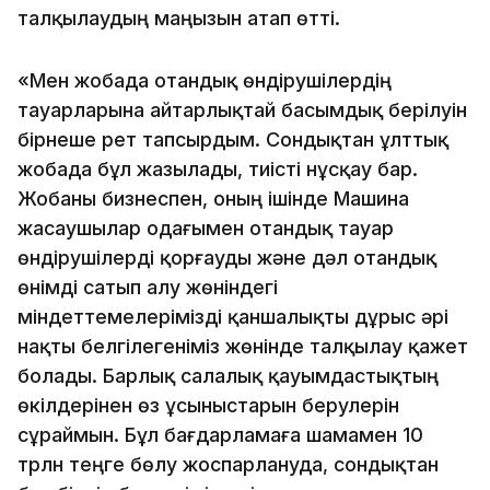
талқылаудың маңызын атап өтті.
«Мен жобада отандық өндірушілердің
тауарларына айтарлықтай басымдық берілуін
бірнеше рет тапсырдым. Сондықтан ұлттық
жобада бұл жазылады, тиісті нұсқау бар.
Жобаны бизнеспен, оның ішінде Машина
жасаушылар одағымен отандық тауар
өндірушілерді қорғауды және дәл отандық
өнімді сатып алу жөніндегі
міндеттемелерімізді қаншалықты дұрыс әрі
нақты белгілегеніміз жөнінде талқылау қажет
болады. Барлық салалық қауымдастықтың
өкілдерінен өз ұсыныстарын берулерін
сұраймын. Бұл бағдарламаға шамамен 10
трлн теңге бөлу жоспарлануда, сондықтан