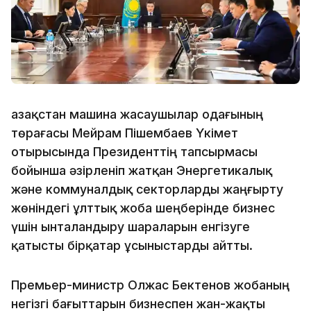
Қазақстан машина жасаушылар одағының
төрағасы Мейрам Пішембаев Үкімет
отырысында Президенттің тапсырмасы
бойынша әзірленіп жатқан Энергетикалық
және коммуналдық секторларды жаңғырту
жөніндегі ұлттық жоба шеңберінде бизнес
үшін ынталандыру шараларын енгізуге
қатысты бірқатар ұсыныстарды айтты.
Премьер-министр Олжас Бектенов жобаның
негізгі бағыттарын бизнеспен жан-жақты