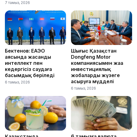
7 тамыз, 2026
Бектенов: ЕАЭО
Шығыс Қазақстан
аясында жасанды
Dongfeng Motor
интеллект пен
компаниясымен жаңа
кедергісіз саудаға
инвестициялық
басымдық беріледі
жобаларды жүзеге
асыруға мүдделі
6 тамыз, 2026
6 тамыз, 2026
Қазақстанда
6 тамызға валюта