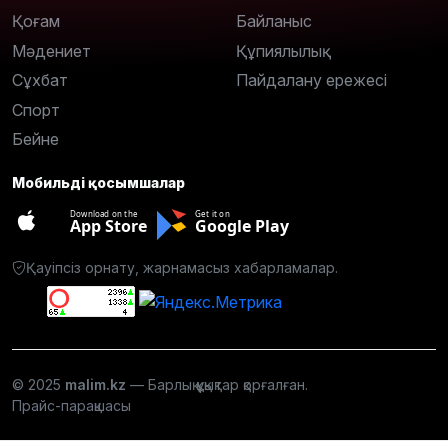
Қоғам
Байланыс
Мәдениет
Құпиялылық
Сұхбат
Пайдалану ережесі
Спорт
Бейне
Мобильді қосымшалар
Download on the
Get it on
App Store
Google Play
Қауіпсіз орнату, жарнамасыз хабарламалар.
© 2025
malim.kz
— Барлық құқықтар қорғалған.
Прайс-парақшасы