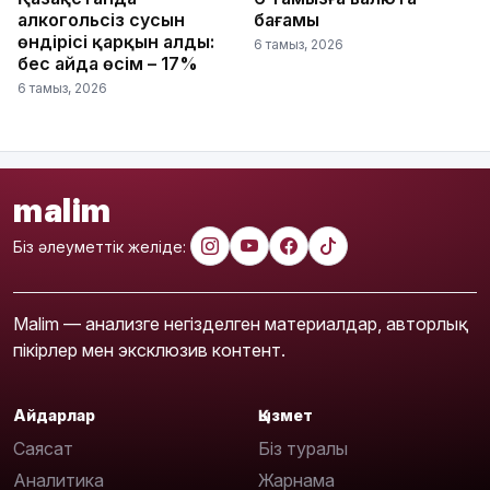
алкогольсіз сусын
бағамы
өндірісі қарқын алды:
6 тамыз, 2026
бес айда өсім – 17%
6 тамыз, 2026
malim
Біз әлеуметтік желіде:
Malim — анализге негізделген материалдар, авторлық
пікірлер мен эксклюзив контент.
Айдарлар
Қызмет
Саясат
Біз туралы
Аналитика
Жарнама