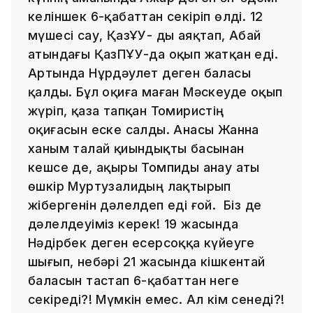
келіншек 6-қабаттан секіріп өлді. 12
мүшесі сау, ҚазҰУ- ды аяқтап, Абай
атындағы ҚазПҰУ-да оқып жатқан еді.
Артында Нұрдәулет деген баласы
қалды. Бұл оқиға маған Мәскеуде оқып
жүріп, қаза тапқан Томиристің
оқиғасын еске салды. Анасы Жанна
ханым талай қиындықты басынан
кешсе де, ақыры Томпиды анау аты
өшкір Муртузалидың лақтырып
жібергенін дәлелдеп еді ғой. Біз де
дәлелдеуіміз керек! 19 жасында
Нәдірбек деген есерсоққа күйеуге
шығып, небәрі 21 жасында кішкентай
баласын тастап 6-қабаттан неге
секіреді?! Мүмкін емес. Ал кім сенеді?!