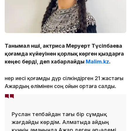
Танымал әнші, актриса Меруерт Түсіпбаева
қоғамда күйеуінен қорлық көрген қыздарға
кеңес берді, деп хабарлайды
Malim.kz
.
Өнер иесі қоғамды дүр сілкіндірген 21 жастағы
Ажардың өлімінен соң ойын ортаға салды.
Руслан Өтепбайдан тағы бір сұмдық
жағдайды көрдім. Алматыда айдың
күннің аманында Ажар деген әп-әдемі