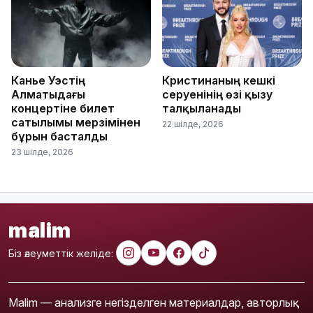
Канье Уэстің
Кристинаның кешкі
Алматыдағы
серуенінің өзі қызу
концертіне билет
талқыланады
сатылымы мерзімінен
22 шілде, 2026
бұрын басталды
23 шілде, 2026
malim
Біз әлеуметтік желіде:
Malim — анализге негізделген материалдар, авторлық