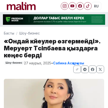
RU
Басты
Шоу-бизнес
«Ондай күйеулер өзгермейді».
Меруерт Түсіпбаева қыздарға
кеңес берді
27 наурыз, 2025
•
Сабина Асқарқызы
Шоу-бизнес