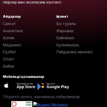
пікірлер мен эксклюзив контент.
Айдарлар
Қызмет
Саясат
Біз туралы
Аналитика
Жарнама
Қоғам
Байланыс
Мәдениет
Құпиялылық
Сұхбат
Пайдалану ережесі
Спорт
Бейне
Мобильді қосымшалар
Download on the
Get it on
App Store
Google Play
Қауіпсіз орнату, жарнамасыз хабарламалар.