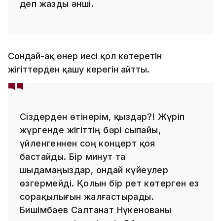
деп жазды әнші.
Сондай-ақ өнер иесі қол көтеретін
жігіттерден қашу керегін айтты.
Сіздерден өтінерім, қыздар?! Жүріп
жүргенде жігіттің бәрі сыпайы,
үйленгеннен соң концерт қоя
бастайды. Бір минут та
шыдамаңыздар, ондай күйеулер
өзгермейді. Қолын бір рет көтерген ез
сорақылығын жалғастырады.
Бишімбаев Салтанат Нүкенованы