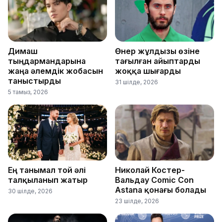
Димаш
Өнер жұлдызы өзіне
тыңдармандарына
тағылған айыптарды
жаңа әлемдік жобасын
жоққа шығарды
таныстырды
31 шілде, 2026
5 тамыз, 2026
Ең танымал той әлі
Николай Костер-
талқыланып жатыр
Вальдау Comic Con
Astana қонағы болады
30 шілде, 2026
23 шілде, 2026