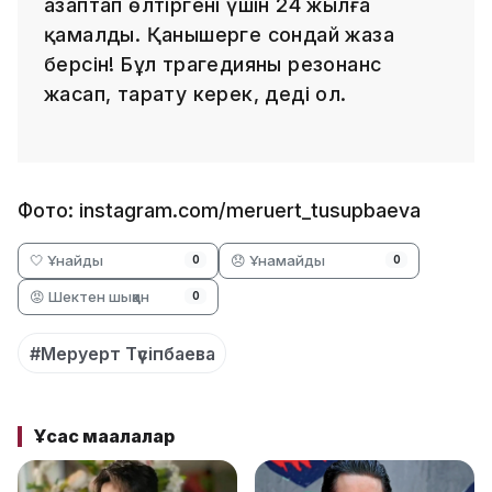
азаптап өлтіргені үшін 24 жылға
қамалды. Қанышерге сондай жаза
берсін! Бұл трагедияны резонанс
жасап, тарату керек, деді ол.
Фото: instagram.com/meruert_tusupbaeva
🤍 Ұнайды
😞 Ұнамайды
0
0
😡 Шектен шыққан
0
#Меруерт Түсіпбаева
Ұқсас мақалалар