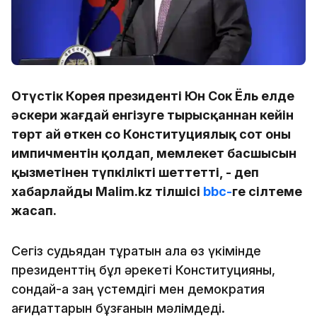
Оңтүстік Корея президенті Юн Сок Ёль елде
әскери жағдай енгізуге тырысқаннан кейін
төрт ай өткен соң Конституциялық сот оның
импичментін қолдап, мемлекет басшысын
қызметінен түпкілікті шеттетті, - деп
хабарлайды Malim.kz тілшісі
bbc-
ге сілтеме
жасап.
Сегіз судьядан тұратын алқа өз үкімінде
президенттің бұл әрекеті Конституцияны,
сондай-ақ заң үстемдігі мен демократия
қағидаттарын бұзғанын мәлімдеді.