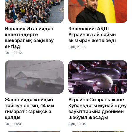
Испания Италиядан
Зеленский: АҚШ
келетіндерге
Украинаға ай сайын
шекаралық бақылау
зымыран жеткізеді
енгізді
Бүгін, 21:05
Бүгін, 22:12
Жапонияда жойқын
Украина Сызрань және
тайфун соғып, 14 мың
Кубаньдағы мұнай өңдеу
ғимарат жарықсыз
зауыттарына дронмен
қалды
шабуыл жасады
Бүгін, 18:58
Бүгін, 13:39