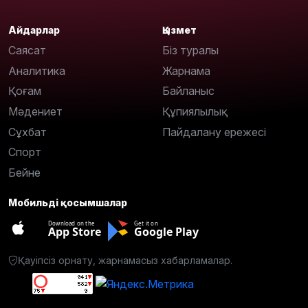
Айдарлар
Қызмет
Саясат
Біз туралы
Аналитика
Жарнама
Қоғам
Байланыс
Мәдениет
Құпиялылық
Сұхбат
Пайдалану ережесі
Спорт
Бейне
Мобильді қосымшалар
Download on the
Get it on
App Store
Google Play
Қауіпсіз орнату, жарнамасыз хабарламалар.