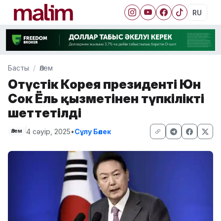
RU
Басты
Әлем
Оңтүстік Корея президенті Юн
Сок Ёль қызметінен түпкілікті
шеттетілді
4 сәуір, 2025
•
Сұлу Бөлек
Әлем