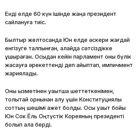
Енді елде 60 күн ішінде жаңа президент
сайлануға тиіс.
Былтыр желтоқсанда Юн елде әскери жағдай
енгізуге талпынған, алайда сәтсіздікке
ұшыраған. Осыдан кейін парламент оны бүлік
жасауға әрекеттенді деп айыптап, импичмент
жариялады.
Оны қызметінен уақытша шеттеткенімен,
толықтай орнынан алу үшін Конституциялық
соттың шешімі қажет болды. Осы уақыт бойы
Юн Сок Ёль Оңтүстік Кореяның президенті
болып қала берді.