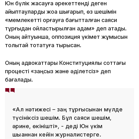
Юн бүлік жасауға әрекеттенді деген
айыптауларды жоққа шығарып, өз шешімін
«мемлекетті қорғауға бағытталған саяси
тұрғыдан ойластырылған қадам» деп атады.
Оның айтуынша, оппозиция үкімет жұмысын
толықтай тоқтатуға тырысқан.
Оның адвокаттары Конституциялық соттағы
процесті «заңсыз және әділетсіз» деп
бағалады.
«Ал нәтижесі – заң тұрғысынан мүлде
түсініксіз шешім. Бұл саяси шешім,
әрине, өкінішті», - деді Юн үкім
шыққаннан кейін журналистерге.