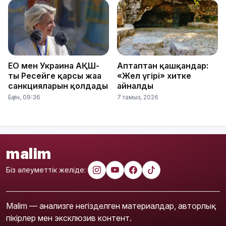
ЕО мен Украина АҚШ-
Аптаптан қашқандар:
тың Ресейге қарсы жаңа
«Жел үңгірі» хитке
санкцияларын қолдады
айналды
Бүгін, 09:36
7 тамыз, 2026
malim
Біз әлеуметтік желіде:
Malim — анализге негізделген материалдар, авторлық
пікірлер мен эксклюзив контент.