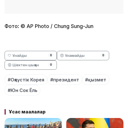
Фото: © AP Photo / Chung Sung-Jun
🤍 Ұнайды
😞 Ұнамайды
0
0
😡 Шектен шыққан
0
#Оңтүстік Корея
#президент
#қызмет
#Юн Сок Ёль
Ұқсас мақалалар