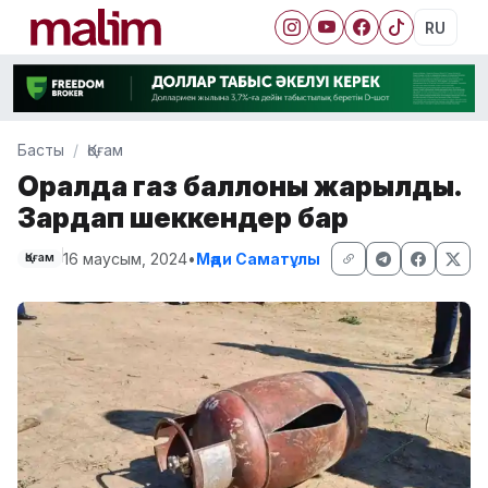
RU
Басты
Қоғам
Оралда газ баллоны жарылды.
Зардап шеккендер бар
16 маусым, 2024
•
Мәди Саматұлы
Қоғам