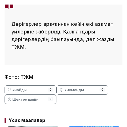
Дәрігерлер қарағаннан кейін екі азамат
үйлеріне жіберілді. Қалғандары
дәрігерлердің бақылауында, деп жазды
ТЖМ.
Фото: ТЖМ
🤍 Ұнайды
😞 Ұнамайды
0
0
😡 Шектен шыққан
0
Ұқсас мақалалар