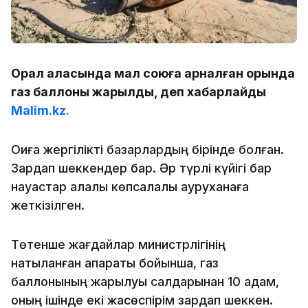
Орал қаласында мал союға арналған орында
газ баллоны жарылды, деп хабарлайды
Malim.kz.
Оқиға жергілікті базарлардың бірінде болған.
Зардап шеккендер бар. Әр түрлі күйігі бар
науқастар қалалық көпсалалы ауруханаға
жеткізілген.
Төтенше жағдайлар министрлігінің
нақтыланған ақпараты бойынша, газ
баллонының жарылуы салдарынан 10 адам,
оның ішінде екі жасөспірім зардап шеккен.