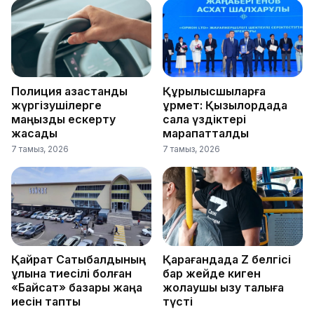
Полиция қазақстандық
Құрылысшыларға
жүргізушілерге
құрмет: Қызылордада
маңызды ескерту
сала үздіктері
жасады
марапатталды
7 тамыз, 2026
7 тамыз, 2026
Қайрат Сатыбалдының
Қарағандада Z белгісі
ұлына тиесілі болған
бар жейде киген
«Байсат» базары жаңа
жолаушы қызу талқыға
иесін тапты
түсті