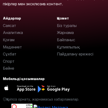
пікірлер мен эксклюзив контент.
Айдарлар
Қызмет
Саясат
Біз туралы
Аналитика
Жарнама
Қоғам
Байланыс
Мәдениет
Құпиялылық
Сұхбат
Пайдалану ережесі
Спорт
Бейне
Мобильді қосымшалар
Download on the
Get it on
App Store
Google Play
Қауіпсіз орнату, жарнамасыз хабарламалар.