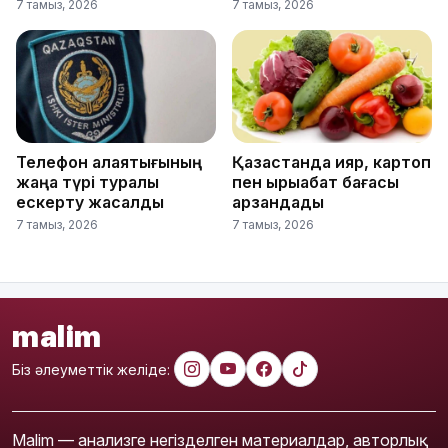
7 тамыз, 2026
7 тамыз, 2026
Телефон алаяқтығының
Қазақстанда қияр, картоп
жаңа түрі туралы
пен қырыққабат бағасы
ескерту жасалды
арзандады
7 тамыз, 2026
7 тамыз, 2026
malim
Біз әлеуметтік желіде:
Malim — анализге негізделген материалдар, авторлық