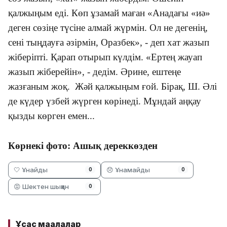
қалжыңым еді. Көп ұзамай маған «Анадағы «иә»
деген сөзіңе түсіне алмай жүрмін. Ол не дегенің,
сені тыңдауға әзірмін, Оразбек», - деп хат жазып
жіберіпті. Қарап отырып күлдім. «Ертең жауап
жазып жіберейін», - дедім. Әрине, ештеңе
жазғаным жоқ. Жәй қалжыңым ғой. Бірақ, Ш. Әлі
де күдер үзбей жүрген көрінеді. Мұндай аңқау
қызды көрген емен...
Көрнекі фото: Ашық дереккөзден
🤍 Ұнайды
😞 Ұнамайды
0
0
😡 Шектен шыққан
0
Ұқсас мақалалар