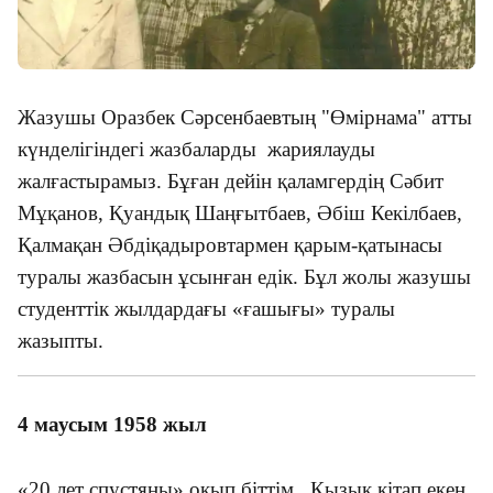
Жазушы Оразбек Сәрсенбаевтың "Өмірнама" атты
күнделігіндегі жазбаларды жариялауды
жалғастырамыз. Бұған дейін қаламгердің Сәбит
Мұқанов, Қуандық Шаңғытбаев, Әбіш Кекілбаев,
Қалмақан Әбдіқадыровтармен қарым-қатынасы
туралы жазбасын ұсынған едік. Бұл жолы жазушы
студенттік жылдардағы «ғашығы» туралы
жазыпты.
4 маусым 1958 жыл
«20 лет спустяны» оқып біттім. Қызық кітап екен.