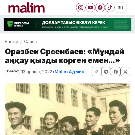
RU
Басты
Саясат
Оразбек Сәрсенбаев: «Мұндай
аңқау қызды көрген емен...»
13 қараша, 2022
•
Malim Админ
Саясат