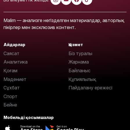
Malim — анализге негізделген материалдар, авторлық
пікірлер мен эксклюзив контент.
Айдарлар
Қызмет
Саясат
Біз туралы
Аналитика
Жарнама
Қоғам
Байланыс
Мәдениет
Құпиялылық
Сұхбат
Пайдалану ережесі
Спорт
Бейне
Мобильді қосымшалар
Download on the
Get it on