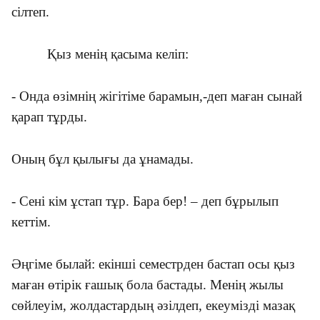
сілтеп.
Қыз менің қасыма келіп:
- Онда өзімнің жігітіме барамын,-деп маған сынай
қарап тұрды.
Оның бұл қылығы да ұнамады.
- Сені кім ұстап тұр. Бара бер! – деп бұрылып
кеттім.
Әңгіме былай: екінші семестрден бастап осы қыз
маған өтірік ғашық бола бастады. Менің жылы
сөйлеуім, жолдастардың әзілдеп, екеумізді мазақ