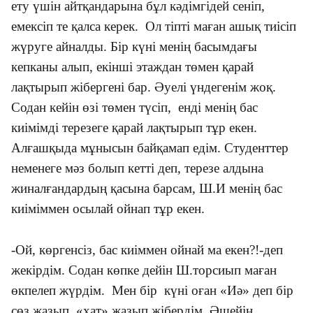
ету үшін айтқандарына бұл кәдімгідей сеніп,
емексіп те қалса керек. Ол тіпті маған ашық тиісіп
жүруге айналды. Бір күні менің басымдағы
кепканы алып, екінші этаждан төмен қарай
лақтырып жібергені бар. Әуелі үндегенім жоқ.
Содан кейін өзі төмен түсіп, енді менің бас
киімімді терезеге қарай лақтырып тұр екен.
Алғашқыда мұнысын байқамап едім. Студенттер
неменеге мәз болып кетті деп, терезе алдына
жиналғандардың қасына барсам, Ш.И менің бас
киіміммен осылай ойнап тұр екен.
-Ой, көргенсіз, бас киіммен ойнай ма екен?!-деп
жекірдім. Содан көпке дейін Ш.торсиып маған
өкпелеп жүрдім. Мен бір күні оған «Иә» деп бір
сөз жазып, «хат» жазып жібердім. Әшейін