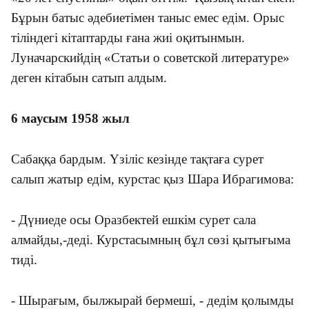
Бұрын батыс әдебиетімен таныс емес едім. Орыс
тіліндегі кітаптарды ғана жиі оқитынмын.
Луначарскийдің «Статьи о советской литературе»
деген кітабын сатып алдым.
6 маусым 1958 жыл
Сабаққа бардым. Үзіліс кезінде тақтаға сурет
салып жатыр едім, курстас қыз Шара Ибрагимова:
- Дүниеде осы Оразбектей ешкім сурет сала
алмайды,-деді. Курстасымның бұл сөзі қытығыма
тиді.
- Шырағым, былжырай бермеші, - дедім қолымды