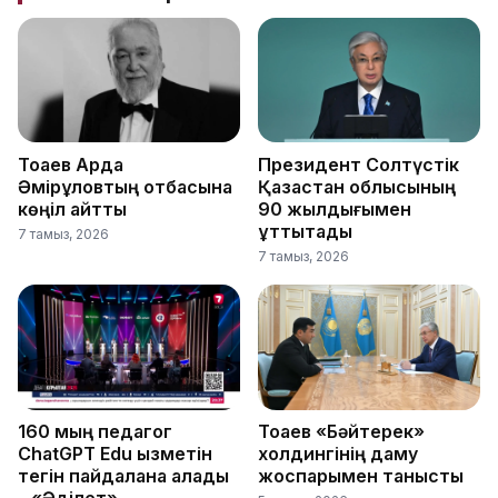
Тоқаев Ардақ
Президент Солтүстік
Әмірқұловтың отбасына
Қазақстан облысының
көңіл айтты
90 жылдығымен
құттықтады
7 тамыз, 2026
7 тамыз, 2026
160 мың педагог
Тоқаев «Бәйтерек»
ChatGPT Edu қызметін
холдингінің даму
тегін пайдалана алады
жоспарымен танысты