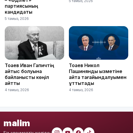
– «Әділет»
5 тамыз, 2026
партиясының
кандидаты
5 тамыз, 2026
Тоқаев Иван Гапичтің
Тоқаев Никол
қайтыс болуына
Пашинянды қызметіне
байланысты көңіл
қайта тағайындалуымен
айтты
құттықтады
4 тамыз, 2026
4 тамыз, 2026
malim
Біз әлеуметтік желіде: