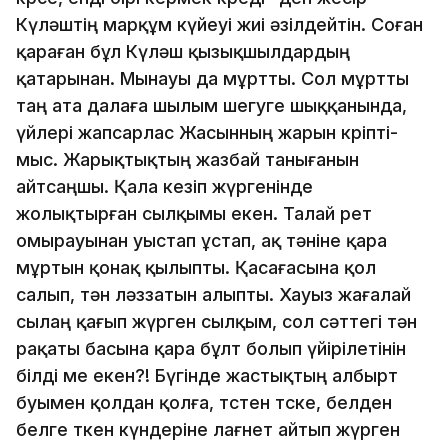
Күләштің марқұм күйеуі жиі әзілдейтін. Соған
қараған бұл Күләш қызықшылдардың
қатарынан. Мынауы да мұртты. Сол мұртты
таң ата далаға шылым шегуге шыққанында,
үйлері жапсарлас Жасынның жарын көріпті-
мыс. Жарықтықтың жазбай танығанын
айтсаңшы. Қала кезіп жүргенінде
жолықтырған сылқымы екен. Талай рет
омырауынан уыстап ұстап, ақ тәніне қара
мұртын қонақ қылыпты. Қасағасына қол
салып, тән ләззатын алыпты. Хауыз жағалай
сылаң қағып жүрген сылқым, сол сәттегі тән
рақаты басына қара бұлт болып үйірілетінін
білді ме екен?! Бүгінде жастықтың албырт
буымен қолдан қолға, төстен төске, белден
белге өткен күндеріне лағнет айтып жүрген