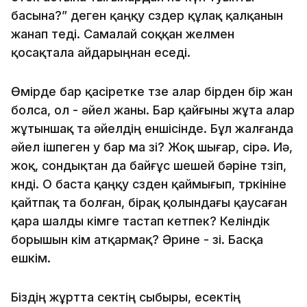
басына?” деген қаңқу сөздер құлақ қалқанын
жанап өтеді. Самалай соққан желмен
қосақтала айдарыңнан еседі.
Өмірде бар қасіретке төзе алар бірден бір жан
болса, ол - әйел жаны. Бар қайғыны жұта алар
жұтыншақ та әйелдің еншісінде. Бұл жалғанда
әйел ішпеген у бар ма өзі? Жоқ шығар, сірә. Иә,
жоқ, сондықтан да байғұс шешей бәріне төзіп,
көнді. О баста қаңқу сөзден қаймығып, төркініне
қайтпақ та болған, бірақ қолындағы қаусаған
қара шалды кімге тастап кетпек? Келіндік
борышын кім атқармақ? Әрине - өзі. Басқа
ешкім.
Біздің жұртта өсектің сыбыры, есектің