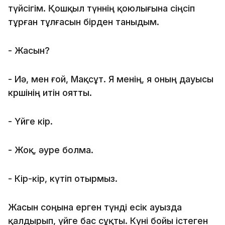
түйсігім. Қошқыл түннің қоюлығына сіңсіп
тұрған тұлғасын бірден таныдым.
- Жасын?
- Иә, мен ғой, Мақсұт. Я менің, я оның дауысы
көршінің итін оятты.
- Үйге кір.
- Жоқ, әуре болма.
- Кір-кір, күтіп отырмыз.
Жасын соңына ерген түнді есік ауызда
қалдырып, үйге бас сұқты. Күні бойы істеген