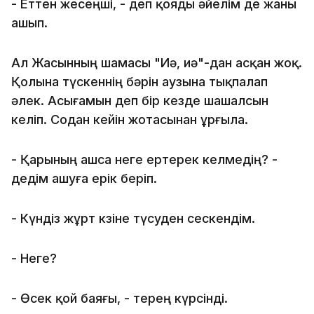
- Еттен жесеңші, - деп қояды әйелім де жаны
ашып.
Ал Жасынның шамасы "Иә, иә"-дан асқан жоқ.
Қолына түскеннің бәрін аузына тықпалап
әлек. Асығамын деп бір кезде шашалсын
келіп. Содан кейін жотасынан ұрғыла.
- Қарының ашса неге ертерек келмедің? -
дедім ашуға ерік беріп.
- Күндіз жұрт көзіне түсуден сескендім.
- Неге?
- Өсек қой баяғы, - терең күрсінді.