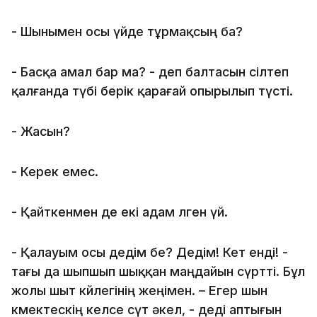
- Шынымен осы үйде тұрмақсың ба?
- Басқа амал бар ма? - деп балтасын сілтеп
қалғанда түбі берік қарағай опырылып түсті.
- Жасын?
- Керек емес.
- Қайткенмен де екі адам өлген үй.
- Қалауым осы дедім бе? Дедім! Кет енді! -
тағы да шыпшып шыққан маңдайын сүртті. Бұл
жолы шыт көйлегінің жеңімен. – Егер шын
көмектескің келсе сүт әкел, - деді аптығын