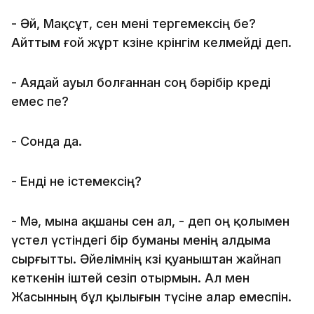
- Әй, Мақсұт, сен мені тергемексің бе?
Айттым ғой жұрт көзіне көрінгім келмейді деп.
- Аядай ауыл болғаннан соң бәрібір көреді
емес пе?
- Сонда да.
- Енді не істемексің?
- Мә, мына ақшаны сен ал, - деп оң қолымен
үстел үстіндегі бір буманы менің алдыма
сырғытты. Әйелімнің көзі қуаныштан жайнап
кеткенін іштей сезіп отырмын. Ал мен
Жасынның бұл қылығын түсіне алар емеспін.