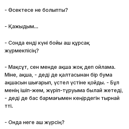
- Өсектесе не болыпты?
- Қажыдым...
- Сонда енді күні бойы аш құрсақ
жүрмекпісің?
- Мақсұт, сен менде ақша жоқ деп ойлама.
Міне, ақша, - деді де қалтасынан бір бума
ақшасын шығарып, үстел үстіне қойды. - Бұл
менің ішіп-жем, жүріп-тұруыма былай жетеді,
- деді де бас бармағымен кеңірдегін тырнай
өтті.
- Онда неге аш жүрсің?