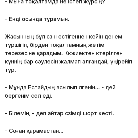
- Мына тоқалтамда не істеп жүрсің?
- Енді осында тұрамын.
Жасынның бұл сөзін естігеннен кейін денем
түршігіп, бірден тоқалтамның жетім
терезесіне қарадым. Көкжиектен көтерілген
күннің бар сәулесін жалмап алғандай, үңірейіп
тұр.
- Мұнда Естайдың асылып өлгенін... - дей
бергенім сол еді.
- Білемін, - деп айтар сөзімді шорт кесті.
- Соған қарамастан...