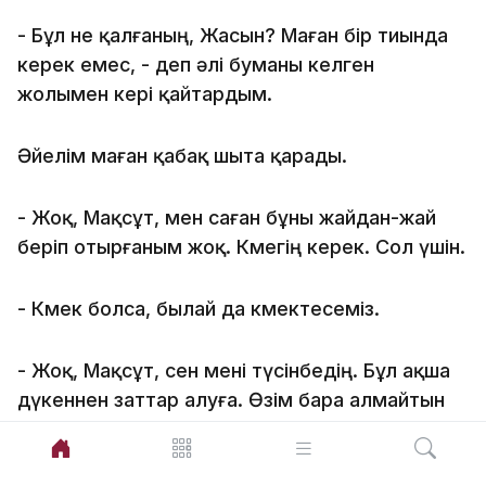
- Бұл не қалғаның, Жасын? Маған бір тиында
керек емес, - деп әлі буманы келген
жолымен кері қайтардым.
Әйелім маған қабақ шыта қарады.
- Жоқ, Мақсұт, мен саған бұны жайдан-жай
беріп отырғаным жоқ. Көмегің керек. Сол үшін.
- Көмек болса, былай да көмектесеміз.
- Жоқ, Мақсұт, сен мені түсінбедің. Бұл ақша
дүкеннен заттар алуға. Өзім бара алмайтын
болғандықтан, сенен көмек сұрап отырмын, -
деп ет табақтың арасымен қайта маған