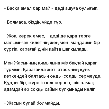
- Басқа амал бар ма? - деді ашуға булығып.
- Болмаса, біздің үйде тұр.
- Жоқ, керек емес, - деді де қара терге
малшынған көйлегінің жеңімен маңдайын бір
сүртіп, қарағай діңін қайта шапқылады.
Мен Жасынның қимылына міз бақпай қарап
тұрмын. Қарағайда жеті атасының құны
кеткендей балтасын оңды-солды сермеуде.
Құдды бір, жүрегін кек кернеп, өшін алмақ
адамдай әр соққы сайын бұлқынады келіп.
- Жасын бұлай болмайды.