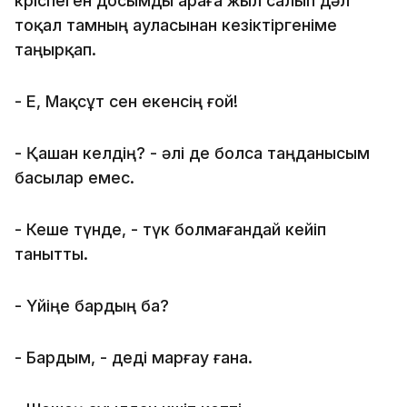
көріспеген досымды араға жыл салып дәл
тоқал тамның ауласынан кезіктіргеніме
таңырқап.
- Е, Мақсұт сен екенсің ғой!
- Қашан келдің? - әлі де болса таңданысым
басылар емес.
- Кеше түнде, - түк болмағандай кейіп
танытты.
- Үйіңе бардың ба?
- Бардым, - деді марғау ғана.