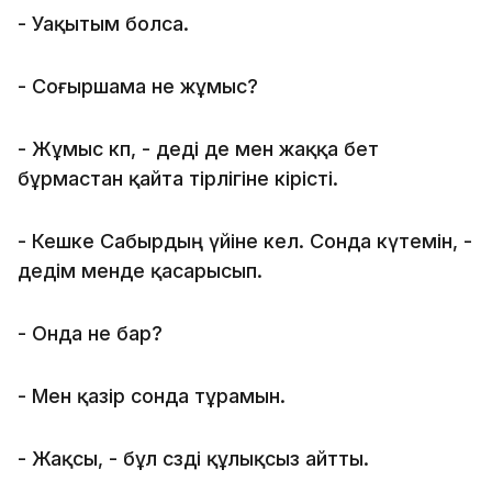
- Уақытым болса.
- Соғыршама не жұмыс?
- Жұмыс көп, - деді де мен жаққа бет
бұрмастан қайта тірлігіне кірісті.
- Кешке Сабырдың үйіне кел. Сонда күтемін, -
дедім менде қасарысып.
- Онда не бар?
- Мен қазір сонда тұрамын.
- Жақсы, - бұл сөзді құлықсыз айтты.