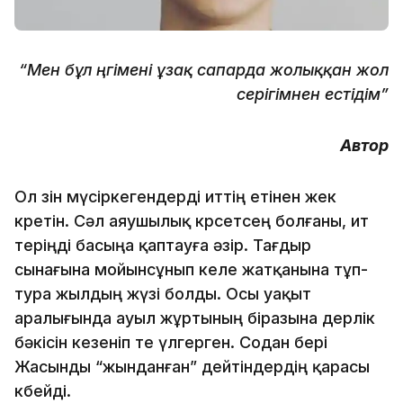
“Мен бұл әңгімені ұзақ сапарда жолыққан жол
серігімнен естідім”
Автор
Ол өзін мүсіркегендерді иттің етінен жек
көретін. Сәл аяушылық көрсетсең болғаны, ит
теріңді басыңа қаптауға әзір. Тағдыр
сынағына мойынсұнып келе жатқанына тұп-
тура жылдың жүзі болды. Осы уақыт
аралығында ауыл жұртының біразына дерлік
бәкісін кезеніп те үлгерген. Содан бері
Жасынды “жынданған” дейтіндердің қарасы
көбейді.