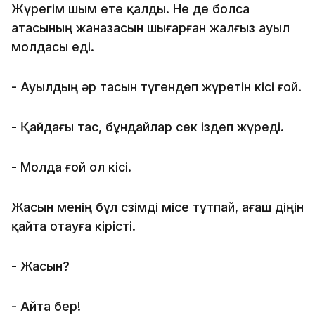
Жүрегім шым ете қалды. Не де болса
атасының жаназасын шығарған жалғыз ауыл
молдасы еді.
- Ауылдың әр тасын түгендеп жүретін кісі ғой.
- Қайдағы тас, бұндайлар өсек іздеп жүреді.
- Молда ғой ол кісі.
Жасын менің бұл сөзімді місе тұтпай, ағаш діңін
қайта отауға кірісті.
- Жасын?
- Айта бер!