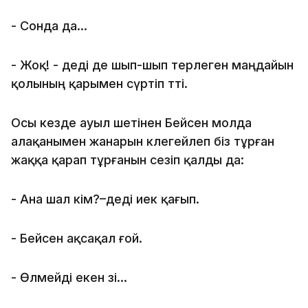
- Сонда да...
- Жоқ! - деді де шып-шып терлеген маңдайын
қолының қарымен сүртіп өтті.
Осы кезде ауыл шетінен Бейсен молда
алақанымен жанарын көлегейлеп біз тұрған
жаққа қарап тұрғанын сезіп қалды да:
- Ана шал кім?–деді иек қағып.
- Бейсен ақсақал ғой.
- Өлмейді екен өзі...