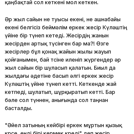
қаңбақтай сол кеткені мол кеткен.
Әр жыл сайын не туысы екені, не ашнабайы
екені белгісіз беймәлім еркек жесір Күләштің
үйіне бір түнеп кетеді. Жесірдің жанын
жесірден артық түсінген бар ма?! Өзге
жесірлер бұл қонақ жайын жылы жауып
қойғанымен, бай төсіне иленіп жүргендер әр
жыл сайын бір шуласып қалатын. Биыл да
жылдағы әдетіне басып әлгі еркек жесір
Күләштің үйіне түнеп кетті. Кеткенде жай
кетпеді, шулатып, шұрқыратып кетті. Бар
бәле сол түннен, анығында сол таңнан
басталды.
"Әйел затының кейбірі еркек мұртын қызық
көрсе, енді бірі кермек көреді" деп жесір