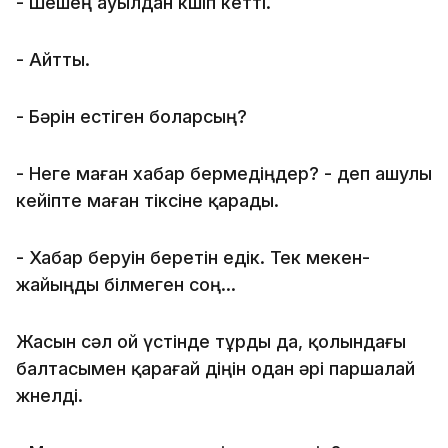
- Шешең ауылдан көшіп кетті.
- Айтты.
- Бәрін естіген боларсың?
- Неге маған xабар бермедіңдер? - деп ашулы
кейіпте маған тіксіне қарады.
- Хабар беруін беретін едік. Тек мекен-
жайыңды білмеген соң...
Жасын сәл ой үстінде тұрды да, қолындағы
балтасымен қарағай діңін одан әрі паршалай
жөнелді.