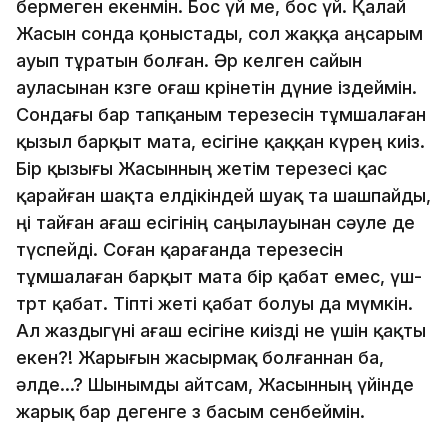
бермеген екенмін. Бос үй ме, бос үй. Қалай
Жасын сонда қоныстады, сол жаққа аңсарым
ауып тұратын болған. Әр келген сайын
ауласынан көзге оғаш көрінетін дүние іздеймін.
Сондағы бар тапқаным терезесін тұмшалаған
қызыл барқыт мата, есігіне қаққан күрең киіз.
Бір қызығы Жасынның жетім терезесі қас
қарайған шақта елдікіндей шуақ та шашпайды,
өңі тайған ағаш есігінің саңылауынан сәуле де
түспейді. Соған қарағанда терезесін
тұмшалаған барқыт мата бір қабат емес, үш-
төрт қабат. Тіпті жеті қабат болуы да мүмкін.
Ал жаздыгүні ағаш есігіне киізді не үшін қақты
екен?! Жарығын жасырмақ болғаннан ба,
әлде...? Шынымды айтсам, Жасынның үйінде
жарық бар дегенге өз басым сенбеймін.