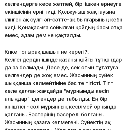
келгендерге кесе жетпей, бірі ішкен ернеуге
екіншісінің ерні тиді. Қолжуғыш жақтауына
ілінген ақ сүлгі әп-сәтте-ақ былғарының кебін
киді. Қонақасыға сойылған қойдың басы отқа
емес, адам деміне қақталды.
Көпке топырақ шашып не керегі?!
Келгендердің ішінде қазаны қайғы тұтқандар
да аз болмады. Десе де, өсек отын тұтатуға
келгендер де жоқ емес. Жасынның сүйек
шыққанша келмейтініне бәс те тігісті. Тіпті
келе қалған жағдайда "мұрнымды кесіп
алыңдар" дегендер де табылды. Ең бір
өкініштісі - сол мұрынның кесілмей орнында
қалғаны. Бәстерінің бәсерелі болғаны.
Жасынның қазаға келмегені. Сүйектің ақ