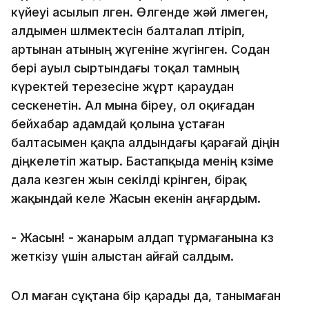
күйеуі асылып өлген. Өлгенде жәй өлмеген,
алдымен шөлмектесін балталап өлтіріп,
артынан атының жүгеніне жүгінген. Содан
бері ауыл сыртындағы тоқал тамның
күректей терезесіне жұрт қараудан
сескенетін. Ал мына біреу, ол оқиғадан
бейxабар адамдай қолына ұстаған
балтасымен қақпа алдындағы қарағай діңін
діңкелетіп жатыр. Бастапқыда менің көзіме
дала кезген жын секілді көрінген, бірақ
жақындай келе Жасын екенін аңғардым.
- Жасын! - жанарым алдап тұрмағанына көз
жеткізу үшін алыстан айғай салдым.
Ол маған сұқтана бір қарады да, танымаған