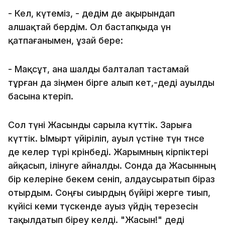
- Кел, күтеміз, - дедім де ақырындап
алшақтай бердім. Ол бастапқыда үн
қатпағанымен, ұзай бере:
- Мақсұт, ана шалды балталап тастамай
тұрған да өзіңмен бірге алып кет,-деді ауылды
басына көтеріп.
Сол түні Жасынды сарыла күттік. Зарыға
күттік. Ымырт үйіріліп, ауыл үстіне түн төнсе
де келер түрі көрінбеді. Жарымның кірпіктері
айқасып, ілінуге айналды. Сонда да Жасынның
бір келеріне бекем сеніп, алдаусыратып біраз
отырдым. Соңғы сиырдың бүйірі жерге тиып,
күйісі кеми түскенде ауыз үйдің терезесін
тақылдатып біреу келді. "Жасын!" деді