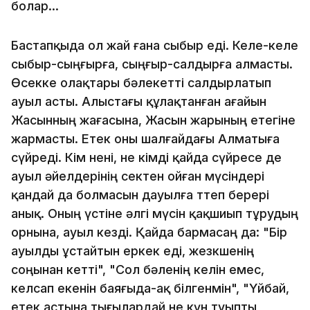
болар...
Бастапқыда ол жай ғана сыбыр еді. Келе-келе
сыбыр-сыңғырға, сыңғыр-салдырға алмасты.
Өсекке олақтары бәлекетті салдырлатып
ауыл асты. Алыстағы құлақтанған ағайын
Жасынның жағасына, Жасын жарының етегіне
жармасты. Етек оны шалғайдағы Алматыға
сүйреді. Кім нені, не кімді қайда сүйресе де
ауыл әйелдерінің өсектен ойған мүсіндері
қандай да болмасын дауылға төтеп берері
анық. Оның үстіне әлгі мүсін қақшиып тұрудың
орнына, ауыл кезді. Қайда бармасаң да: "Бір
ауылды ұстайтын еркек еді, жезөкшенің
соңынан кетті", "Сол бәленің келін емес,
келсап екенін баяғыда-ақ білгенмін", "Үйбай,
етек астына тығылардай не күн туыпты