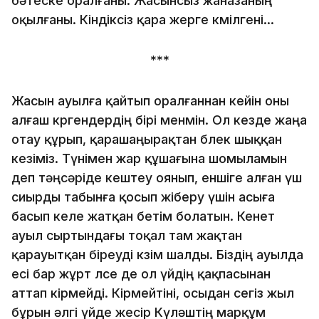
бәтеске оралғаны. Жасынсыз жаназаның
оқылғаны. Кіндіксіз қара жерге көмілгені...
***
Жасын ауылға қайтып оралғаннан кейін оны
алғаш көргендердің бірі менмін. Ол кезде жаңа
отау құрып, қарашаңырақтан бөлек шыққан
кезіміз. Түнімен жар құшағына шомыламын
деп тәңсәріде кештеу оянып, еншіге алған үш
сиырды табынға қосып жіберу үшін асыға
басып келе жатқан бетім болатын. Кенет
ауыл сыртындағы тоқал там жақтан
қарауытқан біреуді көзім шалды. Біздің ауылда
есі бар жұрт өлсе де ол үйдің қақпасынан
аттап кірмейді. Кірмейтіні, осыдан сегіз жыл
бұрын әлгі үйде жесір Күләштің марқұм