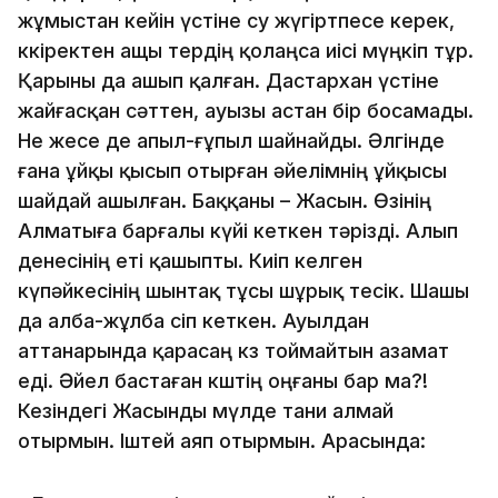
жұмыстан кейін үстіне су жүгіртпесе керек,
көкіректен ащы тердің қолаңса иісі мүңкіп тұр.
Қарыны да ашып қалған. Дастарxан үстіне
жайғасқан сәттен, ауызы астан бір босамады.
Не жесе де апыл-ғұпыл шайнайды. Әлгінде
ғана ұйқы қысып отырған әйелімнің ұйқысы
шайдай ашылған. Баққаны – Жасын. Өзінің
Алматыға барғалы күйі кеткен тәрізді. Алып
денесінің еті қашыпты. Киіп келген
күпәйкесінің шынтақ тұсы шұрық тесік. Шашы
да алба-жұлба өсіп кеткен. Ауылдан
аттанарында қарасаң көз тоймайтын азамат
еді. Әйел бастаған көштің оңғаны бар ма?!
Кезіндегі Жасынды мүлде тани алмай
отырмын. Іштей аяп отырмын. Арасында: