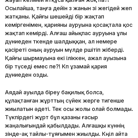
Осылайша, таңға дейін өз жанын өзі жегідей жеп
жатқаны. Қайғы шешейді бір жақтап
кеміргенімен, қарияны ауруына қосақтала қос
жақтап кемірді. Алғаш айықпас ауруына ұлы
дүниеден өткенде шалдыққан, ал немере
қасіреті оның ауруын мүлде өршітіп жіберді.
Қайғы шырмауына екі іліккен, ажал ауызына
бір түседі емес пе?! Көп ұзамай қария
дүниеден озды.
Аядай ауылда біреу бақилық болса,
құлақтанған жұрттың сүйек жерге тигенше
жиылатын әдеті. Тек осы жолы олай болмады.
Түкпірдегі жұрт бұл қазаны ғасыр
жаңалығындай қабылдады. Алғашқы күннің
өзінде-ақ тайлы-тұяғымен жиылды. Көңіл айта