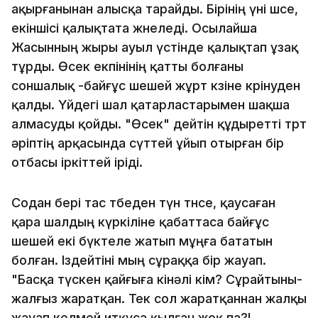
ақырғанынан алысқа тарайды. Бірінің үні өшсе,
екіншісі қалықтата жөнеледі. Осылайша
Жасынның жыры ауыл үстінде қалықтап ұзақ
тұрды. Өсек екпінінің қатты болғаны
соншалық -байғұс шешей жұрт көзіне көрінуден
қалды. Үйдегі шал қатарластарымен шақша
алмасуды қойды. "Өсек" дейтін құдыретті төрт
әріптің арқасында сүттей ұйып отырған бір
отбасы іркіттей іріді.
Содан бері тас төбеден түн төнсе, қаусаған
қара шалдың күркіліне қабаттаса байғұс
шешей екі бүктеле жатып мұңға бататын
болған. Іздейтіні мың сұраққа бір жауап.
"Басқа түскен қайғыға кінәлі кім? Сұрайтыны-
жалғыз жаратқан. Тек сол жаратқаннан жалқы
жауап келмей итқұса қылған жоқ па?!