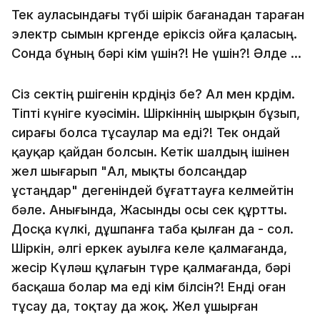
Тек ауласындағы түбі шірік бағанадан тараған
электр сымын көргенде еріксіз ойға қаласың.
Сонда бұның бәрі кім үшін?! Не үшін?! Әлде ...
Сіз өсектің өршігенін көрдіңіз бе? Ал мен көрдім.
Тіпті күніге куәсімін. Шіркіннің шырқын бұзып,
сирағы болса тұсаулар ма еді?! Тек ондай
қауқар қайдан болсын. Кетік шалдың ішінен
жел шығарып "Ал, мықты болсаңдар
ұстаңдар" дегеніндей бұғаттауға келмейтін
бәле. Анығында, Жасынды осы өсек құртты.
Досқа күлкі, дұшпанға таба қылған да - сол.
Шіркін, әлгі еркек ауылға келе қалмағанда,
жесір Күләш құлағын түре қалмағанда, бәрі
басқаша болар ма еді кім білсін?! Енді оған
тұсау да, тоқтау да жоқ. Жел ұшырған