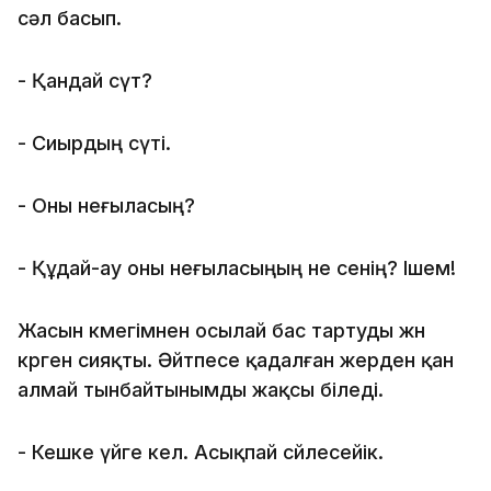
сәл басып.
- Қандай сүт?
- Сиырдың сүті.
- Оны неғыласың?
- Құдай-ау оны неғыласыңың не сенің? Ішем!
Жасын көмегімнен осылай бас тартуды жөн
көрген сияқты. Әйтпесе қадалған жерден қан
алмай тынбайтынымды жақсы біледі.
- Кешке үйге кел. Асықпай сөйлесейік.