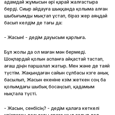
адамдай жұмысын әрі қарай жалғастыра
берді. Сиыр айдауға шыққанда қолыма алған
шыбығымды мықтап ұстап, біраз жер аяңдай
басып келдім де тағы да:
- Жасын! - дедім дауысым қарлыға.
Бұл жолы да ол маған мән бермеді.
Шоқпардай қолын аспанға айқастай тастап,
ағаш діңін паршалап жатыр. Мен және де таяй
түстім. Жақындаған сайын сұлбасы көзге анық
басылып, Жасын екеніне көзім жеткен соң ба
қолымдағы шыбық босаңсып, қадамым
нықтала түсті.
- Жасын, сенбісің? - дедім қалаға кеткелі