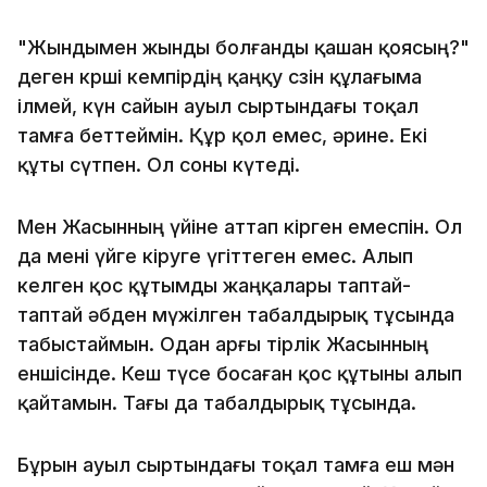
"Жындымен жынды болғанды қашан қоясың?"
деген көрші кемпірдің қаңқу сөзін құлағыма
ілмей, күн сайын ауыл сыртындағы тоқал
тамға беттеймін. Құр қол емес, әрине. Екі
құты сүтпен. Ол соны күтеді.
Мен Жасынның үйіне аттап кірген емеспін. Ол
да мені үйге кіруге үгіттеген емес. Алып
келген қос құтымды жаңқалары таптай-
таптай әбден мүжілген табалдырық тұсында
табыстаймын. Одан арғы тірлік Жасынның
еншісінде. Кеш түсе босаған қос құтыны алып
қайтамын. Тағы да табалдырық тұсында.
Бұрын ауыл сыртындағы тоқал тамға еш мән