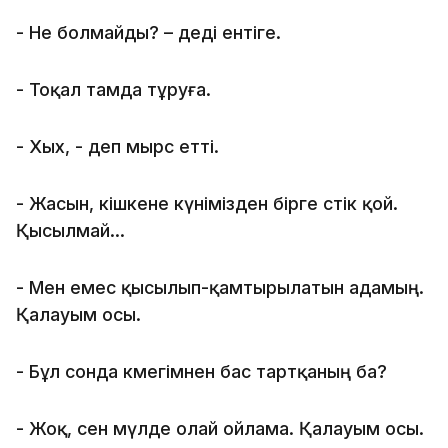
- Не болмайды? – деді ентіге.
- Тоқал тамда тұруға.
- Хыx, - деп мырс етті.
- Жасын, кішкене күнімізден бірге өстік қой.
Қысылмай...
- Мен емес қысылып-қамтырылатын адамың.
Қалауым осы.
- Бұл сонда көмегімнен бас тартқаның ба?
- Жоқ, сен мүлде олай ойлама. Қалауым осы.