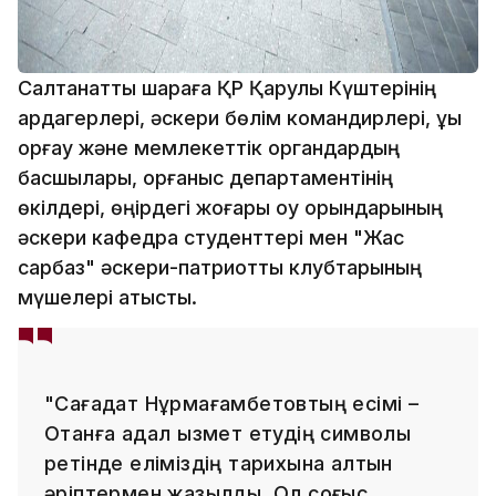
Салтанатты шараға ҚР Қарулы Күштерінің
ардагерлері, әскери бөлім командирлері, құқық
қорғау және мемлекеттік органдардың
басшылары, қорғаныс департаментінің
өкілдері, өңірдегі жоғары оқу орындарының
әскери кафедра студенттері мен "Жас
сарбаз" әскери-патриоттық клубтарының
мүшелері қатысты.
"Сағадат Нұрмағамбетовтың есімі –
Отанға адал қызмет етудің символы
ретінде еліміздің тарихына алтын
әріптермен жазылды. Ол соғыс