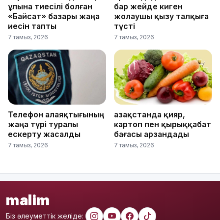
ұлына тиесілі болған
бар жейде киген
«Байсат» базары жаңа
жолаушы қызу талқыға
иесін тапты
түсті
7 тамыз, 2026
7 тамыз, 2026
Телефон алаяқтығының
Қазақстанда қияр,
жаңа түрі туралы
картоп пен қырыққабат
ескерту жасалды
бағасы арзандады
7 тамыз, 2026
7 тамыз, 2026
malim
Біз әлеуметтік желіде: