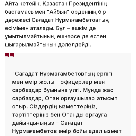
Айта кетейік, Қазақстан Президентінің
бастамасымен "Айбын" орденінің бір
дәрежесі Сағадат Нұрмағамбетовтың
есімімен аталады. Бұл – ешкім де
ұмытылмайтынын, ешнәрсе де естен
шығарылмайтынын дәлелдейді.
"Сағадат Нұрмағамбетовтың ерлігі
мен өмір жолы – офицерлер мен
сарбаздар буынына үлгі. Мұнда жас
сарбаздар, Отан қорғаушылар қатысып
отыр. Сіздердің қызметтеріңіз,
тәртіптеріңіз бен Отанды қорғауға
дайындығыңыз – Сағадат
Нұрмағамбетов өмір бойы адал қызмет