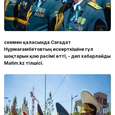
Өскемен қаласында Сағадат
Нұрмағамбетовтың ескерткішіне гүл
шоқтарын қою рәсімі өтті, - деп хабарлайды
Malim.kz тілшісі.