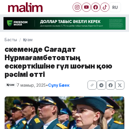
RU
Басты
Қоғам
Өскеменде Сағадат
Нұрмағамбетовтың
ескерткішіне гүл шоғын қою
рәсімі өтті
7 мамыр, 2025
•
Сұлу Бөлек
Қоғам