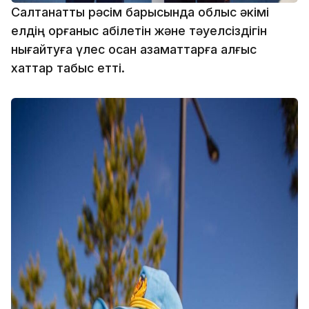
Салтанатты рәсім барысында облыс әкімі
елдің қорғаныс қабілетін және тәуелсіздігін
нығайтуға үлес қосқан азаматтарға алғыс
хаттар табыс етті.