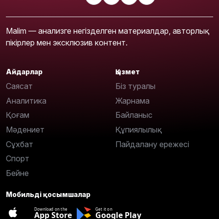
Malim — анализге негізделген материалдар, авторлық
пікірлер мен эксклюзив контент.
Айдарлар
Қызмет
Саясат
Біз туралы
Аналитика
Жарнама
Қоғам
Байланыс
Мәдениет
Құпиялылық
Сұхбат
Пайдалану ережесі
Спорт
Бейне
Мобильді қосымшалар
Download on the
Get it on
App Store
Google Play