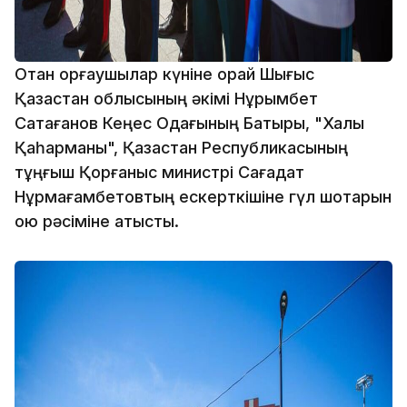
Отан қорғаушылар күніне орай Шығыс
Қазақстан облысының әкімі Нұрымбет
Сақтағанов Кеңес Одағының Батыры, "Халық
Қаһарманы", Қазақстан Республикасының
тұңғыш Қорғаныс министрі Сағадат
Нұрмағамбетовтың ескерткішіне гүл шоқтарын
қою рәсіміне қатысты.