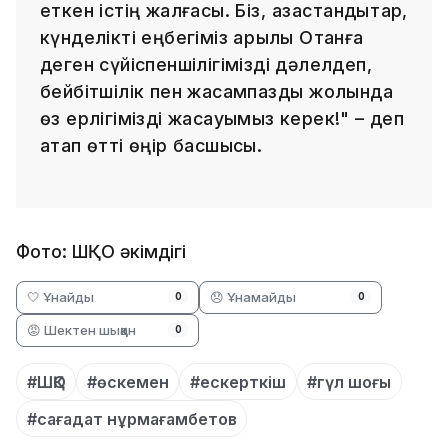
еткен істің жалғасы. Біз, қазақстандықтар,
күнделікті еңбегіміз арқылы Отанға
деген сүйіспеншілігімізді дәлелдеп,
бейбітшілік пен жасампаздық жолында
өз ерлігімізді жасауымыз керек!" – деп
атап өтті өңір басшысы.
Фото: ШҚО әкімдігі
🤍 Ұнайды
😞 Ұнамайды
0
0
😡 Шектен шыққан
0
#ШҚО
#өскемен
#ескерткіш
#гүл шоғы
#сағадат нұрмағамбетов