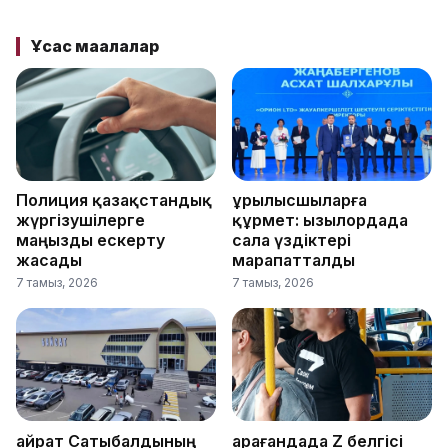
Ұқсас мақалалар
Полиция қазақстандық
Құрылысшыларға
жүргізушілерге
құрмет: Қызылордада
маңызды ескерту
сала үздіктері
жасады
марапатталды
7 тамыз, 2026
7 тамыз, 2026
Қайрат Сатыбалдының
Қарағандада Z белгісі