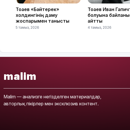
Тоқаев «Бәйтерек»
Тоқаев Иван Гапич
холдингінің даму
болуына байланы
жоспарымен танысты
айтты
5 тамыз, 2026
4 тамыз, 2026
malim
Malim — анализге негізделген материалдар,
авторлық пікірлер мен эксклюзив контент.