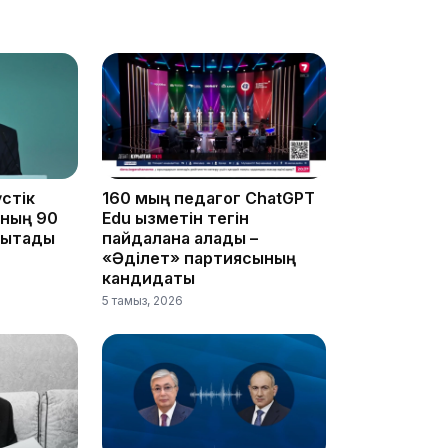
16:34
стік
160 мың педагог ChatGPT
16:33
ының 90
Edu қызметін тегін
ықтады
пайдалана алады –
«Әділет» партиясының
кандидаты
5 тамыз, 2026
16:01