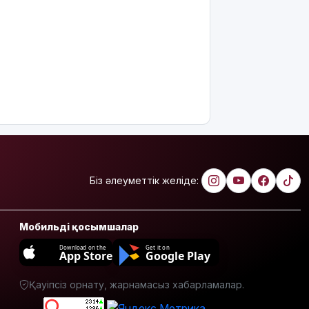
өшіруге
міндеттейтін
болып
жатыр
Грант
иегерлерінің
тізімі шықты
Белгілі
блогер
Астанада
былапыт
Біз әлеуметтік желіде:
сөз айтқаны
үшін
қамауға
Мобильді қосымшалар
алынды
Download on the
Get it on
App Store
Google Play
Мектеп
оқушылары
Қауіпсіз орнату, жарнамасыз хабарламалар.
енді БЖБ
мен ТЖБ