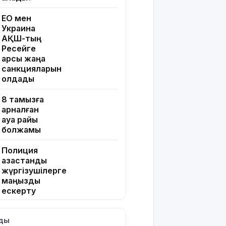
ЕО мен
Украина
АҚШ-тың
Ресейге
қарсы жаңа
санкцияларын
қолдады
8 тамызға
арналған
ауа райы
болжамы
Полиция
қазақстандық
жүргізушілерге
маңызды
ескерту
жасады
лды
Тоқаев Ардақ