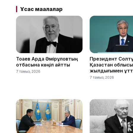
Ұқсас мақалалар
Тоқаев Ардақ Әмірқұловтың
Президент Солтү
отбасына көңіл айтты
Қазақстан облыс
жылдығымен құтт
7 тамыз, 2026
7 тамыз, 2026