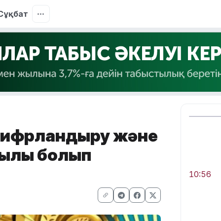
Сұқбат
 Цифрландыру және
ылы болып
10:56