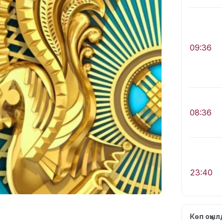
09:36
08:36
23:40
Көп оқы