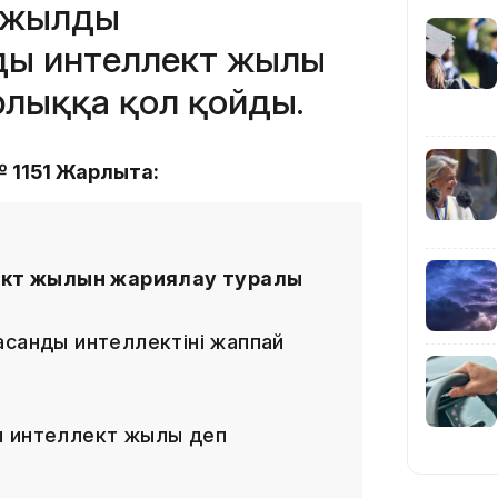
 жылды
21:59
ды интеллект жылы
лыққа қол қойды.
 1151 Жарлықта:
21:00
кт жылын жариялау туралы
асанды интеллектіні жаппай
20:52
ы интеллект жылы деп