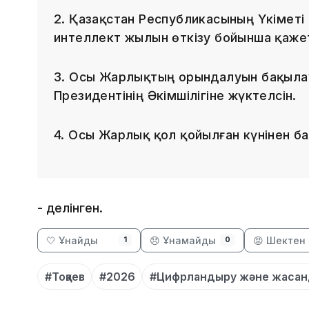
2. Қазақстан Республикасының Үкімет
интеллект жылын өткізу бойынша қаже
3. Осы Жарлықтың орындалуын бақыла
Президентінің Әкімшілігіне жүктелсін.
4. Осы Жарлық қол қойылған күнінен ба
- делінген.
🤍 Ұнайды
😞 Ұнамайды
😡 Шектен 
1
0
#Тоқаев
#2026
#Цифрландыру және жасан