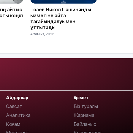
15:33
тің қайтыс
Тоқаев Никол Пашинянды
сты көңіл
қызметіне қайта
тағайындалуымен
құттықтады
4 тамыз, 2026
15:04
14:10
Айдарлар
Қызмет
Саясат
Біз туралы
Аналитика
Жарнама
Қоғам
Байланыс
Мәдениет
Құпиялылық