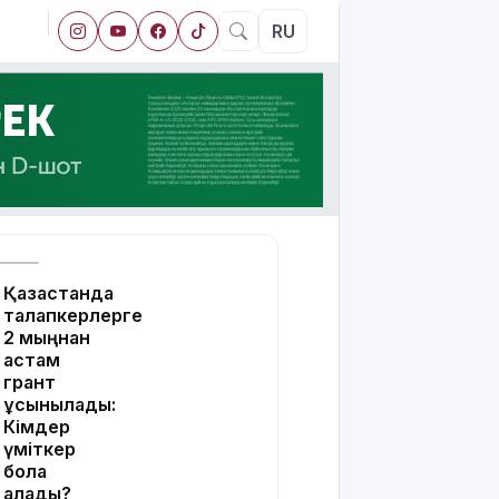
RU
Қазақстанда
талапкерлерге
2 мыңнан
астам
грант
ұсынылады:
Кімдер
үміткер
бола
алады?