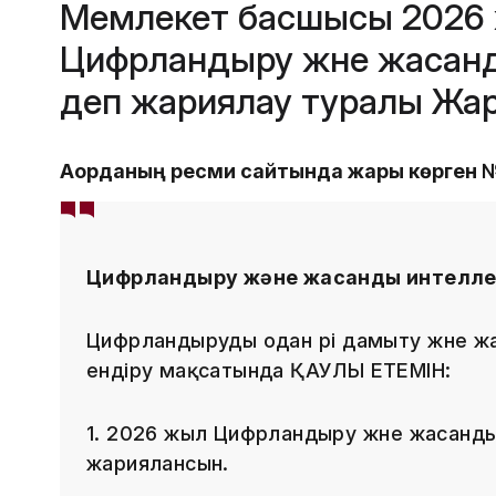
Мемлекет басшысы 2026
Цифрландыру және жасан
деп жариялау туралы Жар
Ақорданың ресми сайтында жарық көрген №
Цифрландыру және жасанды интелле
Цифрландыруды одан әрі дамыту және ж
ендіру мақсатында ҚАУЛЫ ЕТЕМІН:
1. 2026 жыл Цифрландыру және жасанд
жариялансын.