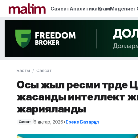
Саясат
Аналитика
Қоғам
Мәдениет
Басты
Саясат
Осы жыл ресми түрде
жасанды интеллект ж
жарияланды
6 қаңтар, 2026
•
Ереке Базарқұл
Саясат