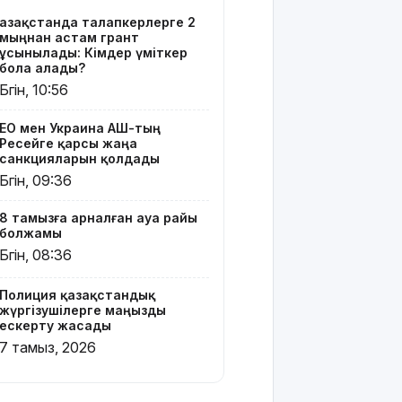
Әмірқұловтың
Қазақстанда талапкерлерге 2
отбасына
мыңнан астам грант
көңіл
ұсынылады: Кімдер үміткер
айтты
бола алады?
Бүгін, 10:56
Құрылысшыларға
құрмет:
ЕО мен Украина АҚШ-тың
Қызылордада
Ресейге қарсы жаңа
сала
санкцияларын қолдады
үздіктері
Бүгін, 09:36
марапатталды
8 тамызға арналған ауа райы
Қайрат
болжамы
Сатыбалдының
Бүгін, 08:36
ұлына
тиесілі
Полиция қазақстандық
болған
жүргізушілерге маңызды
«Байсат»
ескерту жасады
базары
7 тамыз, 2026
жаңа иесін
тапты