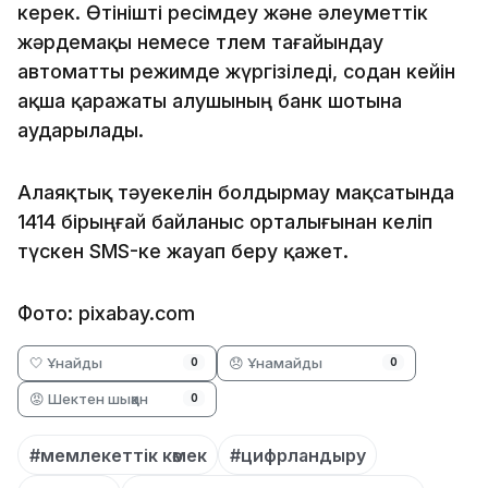
керек. Өтінішті ресімдеу және әлеуметтік
жәрдемақы немесе төлем тағайындау
автоматты режимде жүргізіледі, содан кейін
ақша қаражаты алушының банк шотына
аударылады.
Алаяқтық тәуекелін болдырмау мақсатында
1414 бірыңғай байланыс орталығынан келіп
түскен SMS-ке жауап беру қажет.
Фото: pixabay.com
🤍 Ұнайды
😞 Ұнамайды
0
0
😡 Шектен шыққан
0
#мемлекеттік көмек
#цифрландыру