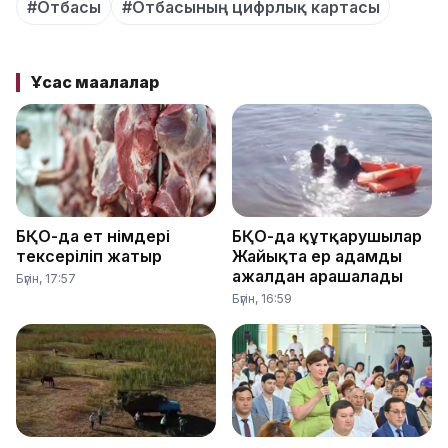
#Отбасы
#Отбасының цифрлық картасы
Ұқсас мақалалар
БҚО-да ет өнімдері
БҚО-да құтқарушылар
тексеріліп жатыр
Жайықта ер адамды
ажалдан арашалады
Бүгін, 17:57
Бүгін, 16:59