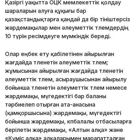
Қазіргі уақытта ОЦК мемлекеттік қолдау
шараларын алуға құқығы бар
қазақстандықтарға қандай да бір өтініштерсіз
жәрдемақылар мен әлеуметтік төлемдердің
10 түрін ресімдеуге мүмкіндік береді.
Олар еңбек ету қабілетінен айырылған
жағдайда төленетін әлеуметтік төлем;
жұмысынан айырылған жағдайда төленетін
әлеуметтік төлем, асыраушысынан айырылу
бойынша төленетін әлеуметтік төлем немесе
жәрдемақы, мүгедектігі бар баланы
тәрбиелеп отырған ата-анасына
(қамқоршысына) жәрдемақы, мүгедектігі
бойынша жәрдемақы, көпбалалы отбасыларға
берілетін жәрдемақы, «Алтын алқа» және
«Күміс алқа» алқаларымен марапатталған