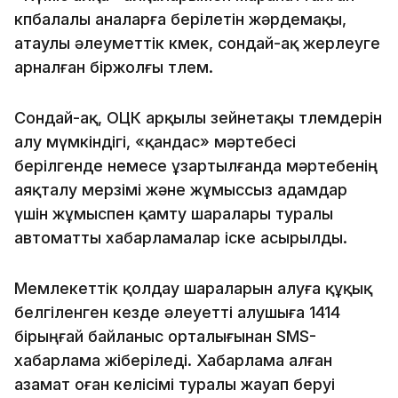
көпбалалы аналарға берілетін жәрдемақы,
атаулы әлеуметтік көмек, сондай-ақ жерлеуге
арналған біржолғы төлем.
Сондай-ақ, ОЦК арқылы зейнетақы төлемдерін
алу мүмкіндігі, «қандас» мәртебесі
берілгенде немесе ұзартылғанда мәртебенің
аяқталу мерзімі және жұмыссыз адамдар
үшін жұмыспен қамту шаралары туралы
автоматты хабарламалар іске асырылды.
Мемлекеттік қолдау шараларын алуға құқық
белгіленген кезде әлеуетті алушыға 1414
бірыңғай байланыс орталығынан SMS-
хабарлама жіберіледі. Хабарлама алған
азамат оған келісімі туралы жауап беруі