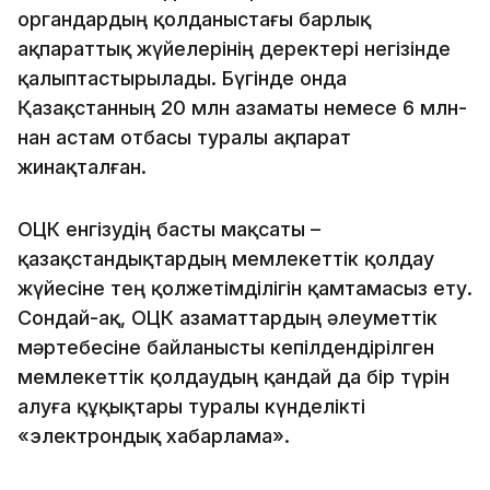
органдардың қолданыстағы барлық
ақпараттық жүйелерінің деректері негізінде
қалыптастырылады. Бүгінде онда
Қазақстанның 20 млн азаматы немесе 6 млн-
нан астам отбасы туралы ақпарат
жинақталған.
ОЦК енгізудің басты мақсаты –
қазақстандықтардың мемлекеттік қолдау
жүйесіне тең қолжетімділігін қамтамасыз ету.
Сондай-ақ, ОЦК азаматтардың әлеуметтік
мәртебесіне байланысты кепілдендірілген
мемлекеттік қолдаудың қандай да бір түрін
алуға құқықтары туралы күнделікті
«электрондық хабарлама».