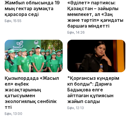
Жамбыл облысында 19
«Әділет» партиясы:
мың гектар аумақта
Қазақстан – зайырлы
қарасора өседі
мемлекет, ал «Заң
және тәртіп» қағидаты
Бүгін, 15:55
баршаға міндетті
Бүгін, 14:26
Қызылордада «Жасыл
"Қорғансыз күндерім
ел» еңбек
көп болды": Дариға
жасақтарының
Бадықова елге
қатысуымен
айтпаған құпиясын
экологиялық сенбілік
жайып салды
өтті
Бүгін, 12:13
Бүгін, 13:00