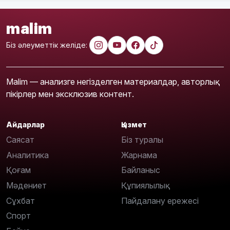
malim
Біз әлеуметтік желіде:
Malim — анализге негізделген материалдар, авторлық
пікірлер мен эксклюзив контент.
Айдарлар
Қызмет
Саясат
Біз туралы
Аналитика
Жарнама
Қоғам
Байланыс
Мәдениет
Құпиялылық
Сұхбат
Пайдалану ережесі
Спорт