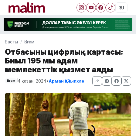
RU
Басты
Қоғам
Отбасының цифрлық картасы:
Биыл 195 мың адам
мемлекеттік қызмет алды
4 қазан, 2024
•
Арман Қайыпхан
Қоғам