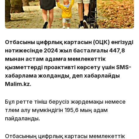
Отбасының цифрлық картасын (ОЦК) енгізудің
нәтижесінде 2024 жыл басталғалы 447,8
мыңнан астам адамға мемлекеттік
қызметтерді проактивті көрсету үшін SMS-
хабарлама жолданды, деп хабарлайды
Malim.kz.
Бұл ретте өтініш берусіз жәрдемақы немесе
төлем алу мүмкіндігін 195,6 мың адам
пайдаланды.
Отбасының цифрлық картасы мемлекеттік