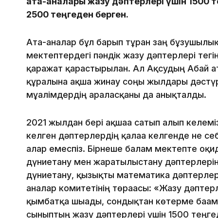
ата-аналары жазу дәптерлері үшін 1500 
2500 теңгеден берген.
Ата-аналар бұл барып тұрған заң бұзушылық
мектептердегі пәндік жазу дәптерлері тегін
қаражат қарастырылған. Ал Ақсудың Абай ат
құралына ақша жинау соңғы жылдары дәстүрг
мұғалімдердің араласқаны да анықталды.
2021 жылдан бері ақшаға сатып алып келеміз
келген дәптерлердің қалаға келгенде не се
алар емеспіз. Бірнеше балам мектепте оқид
дүниетану мен жаратылыстану дәптерлерін
дүниетану, қызықты математика дәптерлер
аналар комитетінің төрағасы: «Жазу дәпте
қымбатқа шығады, сондықтан көтерме бағаме
сыныптың жазу дәптерлері үшін 1500 теңге