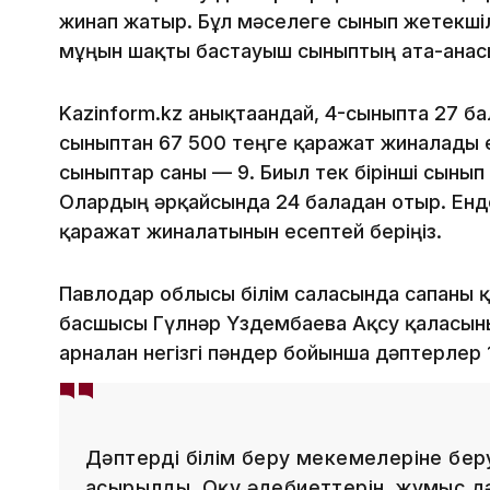
жинап жатыр. Бұл мәселеге сынып жетекші
мұңын шақты бастауыш сыныптың ата-анасы 
Kazinform.kz анықтағандай, 4-сыныпта 27 бал
сыныптан 67 500 теңге қаражат жиналады е
сыныптар саны — 9. Биыл тек бірінші сынып
Олардың әрқайсында 24 баладан отыр. Енде
қаражат жиналатынын есептей беріңіз.
Павлодар облысы білім саласында сапаны
басшысы Гүлнәр Үздембаева Ақсу қаласының
арналған негізгі пәндер бойынша дәптерлер 
Дәптерді білім беру мекемелеріне бе
асырылды. Оқу әдебиеттерін, жұмыс дә