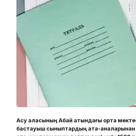
Ақсу қаласының Абай атындағы орта мекте
бастауыш сыныптардың ата-аналарынан а