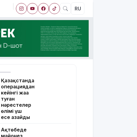
RU
Қазақстанда
операциядан
кейінгі жаңа
туған
нәрестелер
өлімі үш
есе азайды
Ақтөбеде
майонез