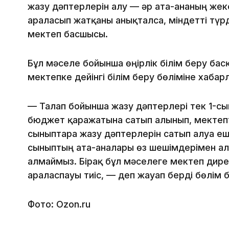
жазу дәптерлерін алу — әр ата-ананың жек
араласып жатқаны анықталса, міндетті тү
мектеп басшысы.
Бұл мәселе бойынша өңірлік білім беру ба
мектепке дейінгі білім беру бөліміне хабар
— Талап бойынша жазу дәптерлері тек 1-сын
бюджет қаражатына сатып алынып, мектепте
сыныптарға жазу дәптерлерін сатып алуға 
сыныптың ата-аналары өз шешімдерімен алғы
алмаймыз. Бірақ бұл мәселеге мектеп дире
араласпауы тиіс, — деп жауап берді бөлім
Фото: Ozon.ru