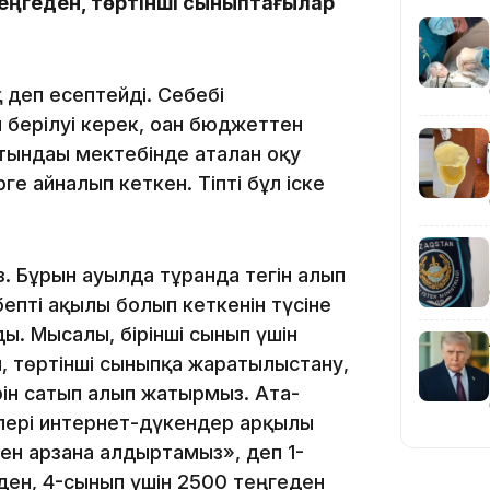
теңгеден, төртінші сыныптағылар
 деп есептейді. Себебі
19:36
 берілуі керек, оған бюджеттен
ындағы мектебінде аталған оқу
е айналып кеткен. Тіпті бұл іске
. Бұрын ауылда тұрғанда тегін алып
бепті ақылы болып кеткенін түсіне
19:10
ы. Мысалы, бірінші сынып үшін
, төртінші сыныпқа жаратылыстану,
ін сатып алып жатырмыз. Ата-
рлері интернет-дүкендер арқылы
н арзанға алдыртамыз», деп 1-
ден, 4-сынып үшін 2500 теңгеден