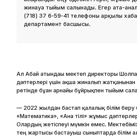
жинауға тыйым салынады. Егер ата-ана
(718) 37 6-59-41 телефоны арқылы хаба
департамент басшысы.
Ал Абай атындағы мектеп директоры Шолпа
дәптерлері үшін ақша жиналып жатқанынан 
ретінде бұған арнайы бұйрықпен тыйым салға
— 2022 жылдан бастап қалалық білім беру б
«Математика», «Ана тілі» жұмыс дәптерлері
Олардың жетіспеуі мүмкін емес. Мектебім
тең жартысы бастауыш сыныптарда білім а