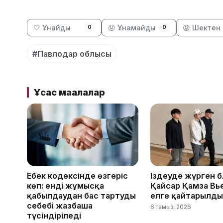
🤍 Ұнайды
😞 Ұнамайды
😡 Шектен 
0
0
#Павлодар облысы
Ұқсас мақалалар
Еңбек кодексінде өзгеріс
Іздеуде жүрген 
көп: енді жұмысқа
Қайсар Қамза Вь
қабылдаудан бас тартудың
елге қайтарылды
себебі жазбаша
6 тамыз, 2026
түсіндіріледі