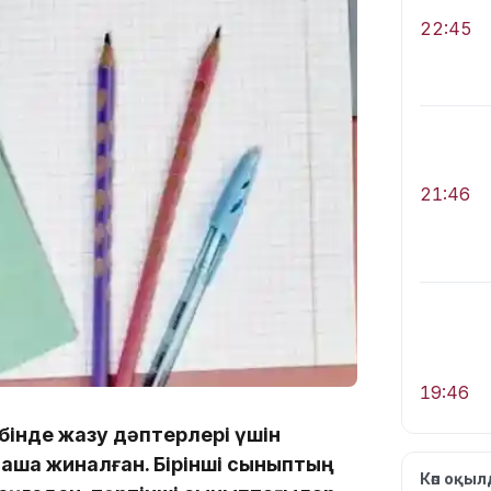
22:45
21:46
19:46
бінде жазу дәптерлері үшін
қша жиналған. Бірінші сыныптың
Көп оқы