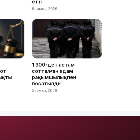
етті
6 тамыз, 2026
14:36
1 300-ден астам
13:59
сот
сотталған адам
ықты
рақымшылықпен
босатылды
5 тамыз, 2026
13:22