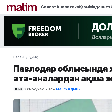
Саясат
Аналитика
Қоғам
Мәдениет
Басты
Құқық
Павлодар облысында ж
ата-аналардан ақша 
9 қыркүйек, 2025
•
Malim Админ
Құқық