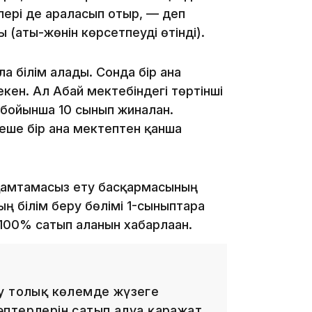
лері де араласып отыр, — деп
19:09
(аты-жөнін көрсетпеуді өтінді).
а білім алады. Сонда бір ғана
кен. Ал Абай мектебіндегі төртінші
 бойынша 10 сынып жиналған.
ше бір ғана мектептен қанша
18:50
 қамтамасыз ету басқармасының
 білім беру бөлімі 1-сыныптарға
100% сатып алғанын хабарлаған.
17:33
ру толық көлемде жүзеге
птерлерін сатып алуға қаражат