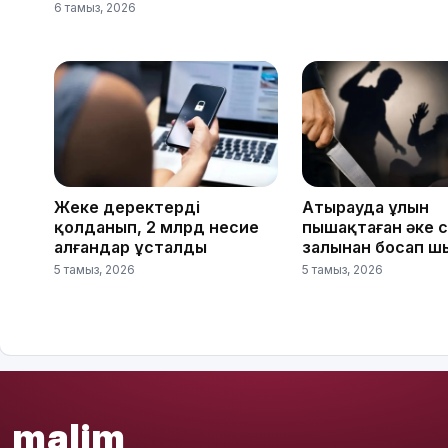
6 тамыз, 2026
Жеке деректерді
Атырауда ұлын
қолданып, 2 млрд несие
пышақтаған әке 
алғандар ұсталды
залынан босап ш
5 тамыз, 2026
5 тамыз, 2026
malim