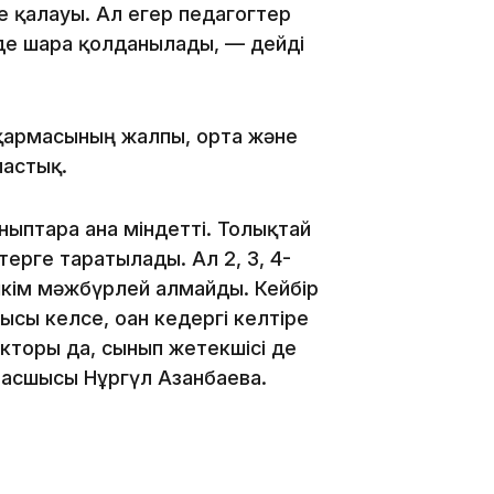
е қалауы. Ал егер педагогтер
16:01
рде шара қолданылады, — дейді
сқармасының жалпы, орта және
ластық.
15:59
ыптарға ғана міндетті. Толықтай
рге таратылады. Ал 2, 3, 4-
ешкім мәжбүрлей алмайды. Кейбір
сы келсе, оған кедергі келтіре
кторы да, сынып жетекшісі де
15:25
 басшысы Нұргүл Азанбаева.