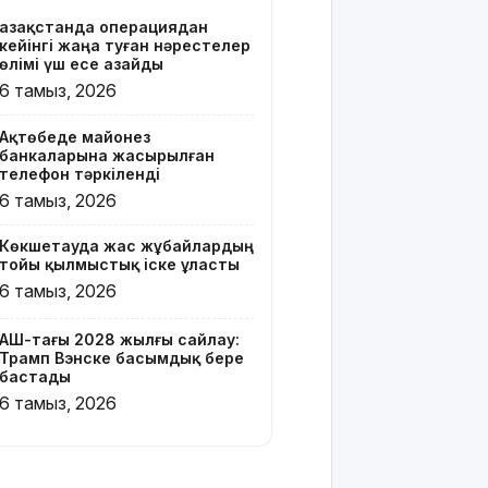
Қазақстанда операциядан
Онлайн-
кейінгі жаңа туған нәрестелер
казиноны
өлімі үш есе азайды
жарнамалаған
6 тамыз, 2026
Қайсар
Хамза 7
Ақтөбеде майонез
жылға
банкаларына жасырылған
сотталуы
телефон тәркіленді
мүмкін
6 тамыз, 2026
Қызылорда
Көкшетауда жас жұбайлардың
облысында
тойы қылмыстық іске ұласты
жылына 6
6 тамыз, 2026
мың тонна
өнім
өндіретін
АҚШ-тағы 2028 жылғы сайлау:
Трамп Вэнске басымдық бере
құс
бастады
фабрикасы
6 тамыз, 2026
ашылды
Балағат
сөздер