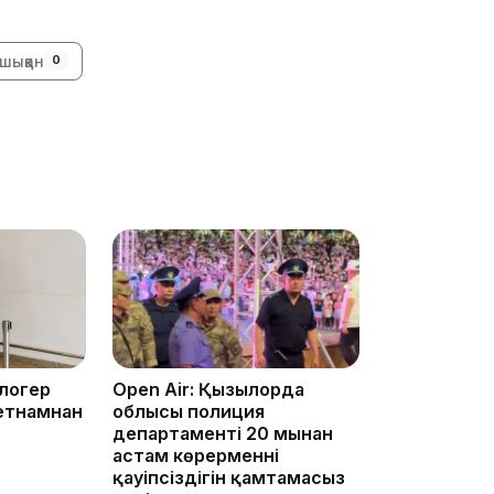
шыққан
0
15:24
14:47
блогер
Open Air: Қызылорда
етнамнан
облысы полиция
департаменті 20 мыңнан
астам көрерменнің
қауіпсіздігін қамтамасыз