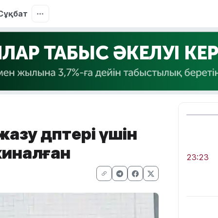
Сұқбат
азу дәптері үшін
жиналған
23:23