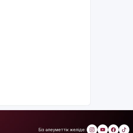
білім
гранттарының
басым
бөлігі қай
мамандықтарға
бөлінді?
Қуандық
Бишімбаевтың
анасы
бұрынғы
келінінен
25 млн
теңге
өндіріп
алмақ
Іздеуде
жүрген
блогер
Қайсар
Қамза
Біз әлеуметтік желіде:
Вьетнамнан