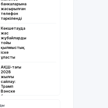
банкаларына
жасырылған
телефон
тәркіленді
Көкшетауда
жас
жұбайлардың
тойы
қылмыстық
іске
ұласты
АҚШ-тағы
2028
жылғы
сайлау:
Трамп
Вэнске
басымдық
бере
лды
бастады