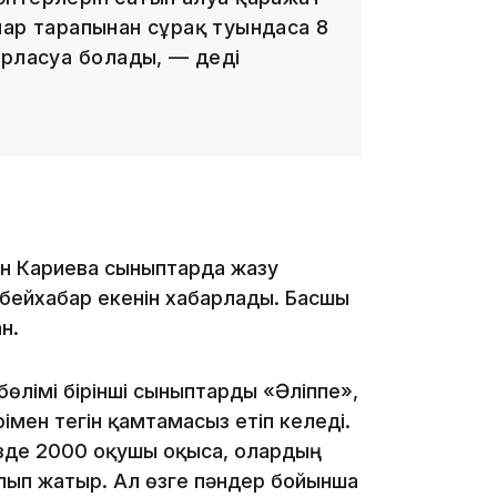
лар тарапынан сұрақ туындаса 8
рласуға болады, — деді
17:17
н Кариева сыныптарда жазу
бейхабар екенін хабарлады. Басшы
н.
16:37
өлімі бірінші сыныптарды «Әліппе»,
мен тегін қамтамасыз етіп келеді.
ізде 2000 оқушы оқыса, олардың
лып жатыр. Ал өзге пәндер бойынша