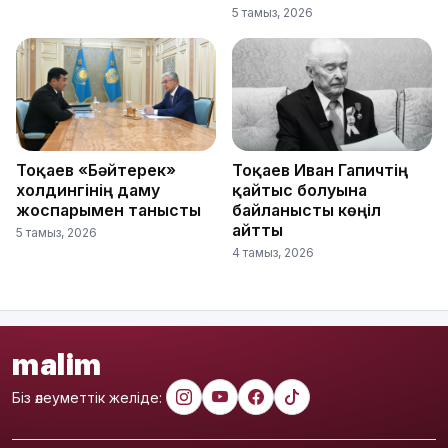
5 тамыз, 2026
Тоқаев «Бәйтерек»
Тоқаев Иван Гапичтің
холдингінің даму
қайтыс болуына
жоспарымен танысты
байланысты көңіл
айтты
5 тамыз, 2026
4 тамыз, 2026
malim
Біз әлеуметтік желіде: