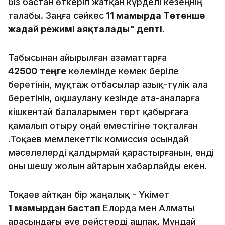
біз бастан өткеріп жатқан күрделі кезеңнің
талабы. Заңға сәйкес
11 мамырда Төтенше
жағдай режимі аяқталады" депті.
Табысынан айырылған азаматтарға
42500
теңге
көлемінде көмек беріле
беретінін, мұқтаж отбасылар азық-түлік ала
беретінін, оқшаулану кезінде ата-аналарға
кішкентай балаларымен төрт қабырғаға
қамалып отыру оңай еместігіне тоқталған
Қ.Тоқаев мемлекеттік комиссия осындай
мәселелерді қалдырмай қарастырғанын, енді
оны шешу жолын айтарын хабарлайды екен.
Тоқаев айтқан бір жаңалық - Үкімет
1
мамырдан бастап
Елорда мен Алматы
арасындағы әуе рейстерді ашпақ. Мұндай