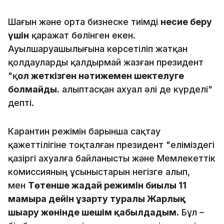
Шағын және орта бизнеске тиімді
несие беру
үшін
қаражат бөлінген екен.
Ауылшаруашылығына көрсетіліп жатқан
қолдауларды қалдырмай жазған президент
"қ
ол жеткізген нәтижемен шектелуге
болмайды
. Қалыптасқан ахуал әлі де күрделі"
депті.
Карантин режімін барынша сақтау
қажеттілігіне тоқталған президент "еліміздегі
қазіргі ахуалға байланысты және Мемлекеттік
комиссияның ұсыныстарын негізге алып,
мен
Төтенше жағдай режимін биылғы 11
мамырға дейін ұзарту туралы Жарлық
шығару жөнінде шешім қабылдадым
. Бұл –