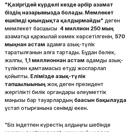
"Қазіргідей күрделі кезде әрбір азамат
біздің назарымызда болады. Мемлекет
ешкімді қиындықта қалдырмайды"
деген
мемлекет басшысы
4 миллион 250 мың
азаматқа қаржылай көмек көрсетілгенін,
570
мыңнан астам
адамға азық-түлік
таратылғанын алға тартады. Бұдан бөлек,
жалпы,
1,1 миллионнан астам
адамды азық-
түлікпен қамтамасыз етуді жоспарлап
қойыпты.
Елімізде азық-түлік
тапшылығының
жоқ деген президент
жергілікті билік органдары әлеуметтік
маңызы бар тауарлардың
бағасын бақылауда
ұстап отырғанына сенімді екен.
"Біз індетпен күрестің алдыңғы шебінде