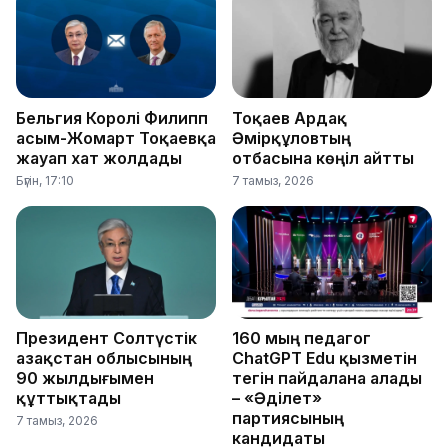
Бельгия Королі Филипп
Тоқаев Ардақ
Қасым-Жомарт Тоқаевқа
Әмірқұловтың
жауап хат жолдады
отбасына көңіл айтты
Бүгін, 17:10
7 тамыз, 2026
Президент Солтүстік
160 мың педагог
Қазақстан облысының
ChatGPT Edu қызметін
90 жылдығымен
тегін пайдалана алады
құттықтады
– «Әділет»
партиясының
7 тамыз, 2026
кандидаты