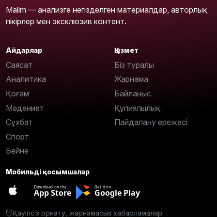
Malim — анализге негізделген материалдар, авторлық
пікірлер мен эксклюзив контент.
Айдарлар
Қызмет
Саясат
Біз туралы
Аналитика
Жарнама
Қоғам
Байланыс
Мәдениет
Құпиялылық
Сұхбат
Пайдалану ережесі
Спорт
Бейне
Мобильді қосымшалар
Download on the
Get it on
App Store
Google Play
Қауіпсіз орнату, жарнамасыз хабарламалар.