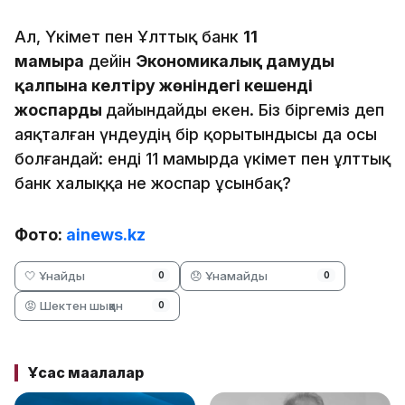
Ал, Үкімет пен Ұлттық банк
11
мамырға
дейін
Экономикалық дамуды
қалпына келтіру жөніндегі кешенді
жоспарды
дайындайды екен. Біз біргеміз деп
аяқталған үндеудің бір қорытындысы да осы
болғандай: енді 11 мамырда үкімет пен ұлттық
банк халыққа не жоспар ұсынбақ?
Фото:
ainews.kz
🤍 Ұнайды
😞 Ұнамайды
0
0
😡 Шектен шыққан
0
Ұқсас мақалалар