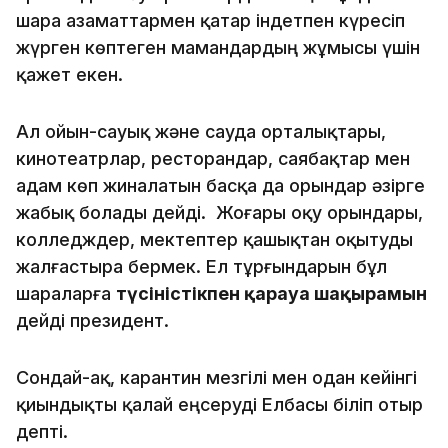
шара азаматтармен қатар індетпен күресіп
жүрген көптеген мамандардың жұмысы үшін
қажет екен.
Ал ойын-сауық және сауда орталықтары,
кинотеатрлар, ресторандар, саябақтар мен
адам көп жиналатын басқа да орындар әзірге
жабық болады дейді. Жоғары оқу орындары,
колледждер, мектептер қашықтан оқытуды
жалғастыра бермек. Ел тұрғындарын бұл
шараларға
түсіністікпен қарауға шақырамын
дейді президент.
Сондай-ақ, карантин мезгілі мен одан кейінгі
қиындықты қалай еңсеруді Елбасы біліп отыр
депті.