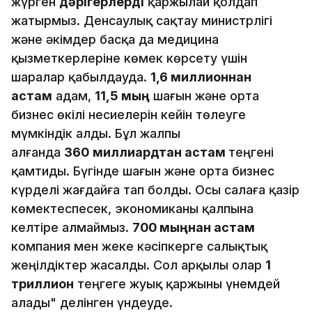
жүрген
дәрігерлерді
қаржылай қолдап
жатырмыз. Денсаулық сақтау министрлігі
және әкімдер басқа да медицина
қызметкерлеріне көмек көрсету үшін
шаралар қабылдауда.
1,6 миллионнан
астам
адам,
11,5
мың
шағын және орта
бизнес өкілі несиелерін кейін төлеуге
мүмкіндік алды. Бұл жалпы
алғанда
360
миллиардтан астам
теңгені
қамтиды. Бүгінде шағын және орта бизнес
күрделі жағдайға тап болды. Осы салаға қазір
көмектеспесек, экономиканы қалпына
келтіре алмаймыз.
700 мыңнан астам
компания мен жеке кәсіпкерге салықтық
жеңілдіктер жасалды. Сол арқылы олар
1
триллион
теңгеге жуық қаржыны үнемдей
алады" делінген үндеуде.