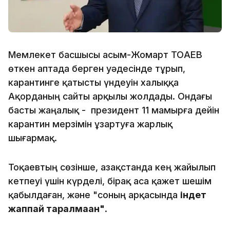
Мемлекет басшысы Қасым-Жомарт ТОҚАЕВ
өткен аптада берген уәдесінде тұрып,
карантинге қатысты үндеуін халыққа
Ақорданың сайты арқылы жолдады. Ондағы
басты жаңалық - президент 11 мамырға дейін
карантин мерзімін ұзартуға жарлық
шығармақ.
Тоқаевтың сөзінше, Қазақстанда кең жайылып
кетпеуі үшін күрделі, бірақ аса қажет шешім
қабылдаған, және "соның арқасында
індет
жаппай таралмаған"
.