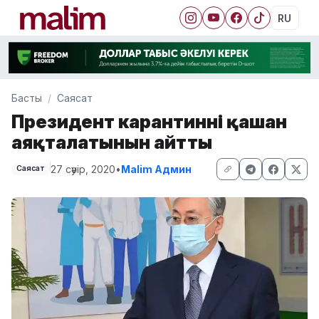
RU
Басты
Саясат
Президент карантиннің қашан
аяқталатынын айтты
27 сәуір, 2020
•
Malim Админ
Саясат