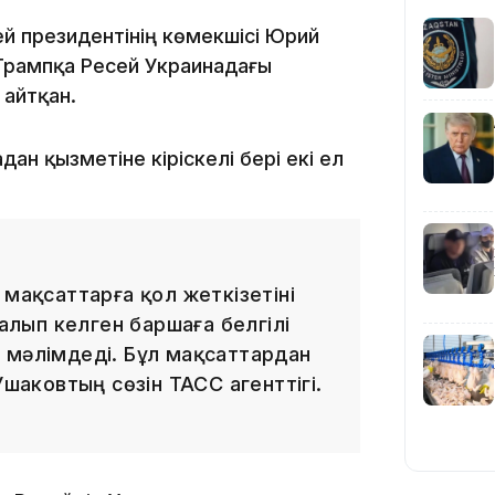
ей президентінің көмекшісі Юрий
Трампқа Ресей Украинадағы
 айтқан.
ан қызметіне кіріскелі бері екі ел
19:09
 мақсаттарға қол жеткізетіні
 алып келген баршаға белгілі
 мәлімдеді. Бұл мақсаттардан
18:50
Ушаковтың сөзін ТАСС агенттігі.