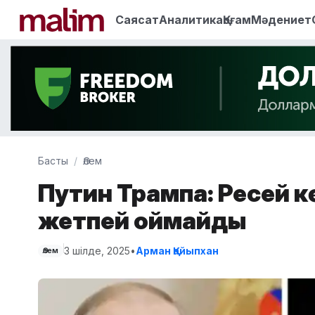
Саясат
Аналитика
Қоғам
Мәдениет
Басты
Әлем
Путин Трампқа: Ресей 
жетпей қоймайды
3 шілде, 2025
•
Арман Қайыпхан
Әлем