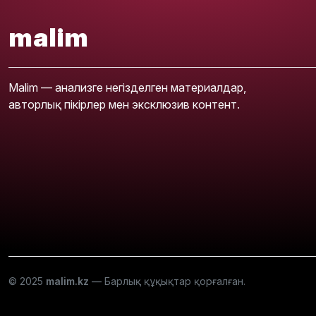
malim
Malim — анализге негізделген материалдар,
авторлық пікірлер мен эксклюзив контент.
© 2025
malim.kz
— Барлық құқықтар қорғалған.