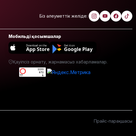
компаниясымен
жаңа
инвестициялық
Біз әлеуметтік желіде:
жобаларды
жүзеге
асыруға
Мобильді қосымшалар
мүдделі
Download on the
Get it on
App Store
Google Play
Мемлекеттік
білім
Қауіпсіз орнату, жарнамасыз хабарламалар.
гранттарының
басым
бөлігі қай
мамандықтарға
бөлінді?
Қуандық
Бишімбаевтың
анасы
бұрынғы
Прайс-парақшасы
келінінен
25 млн