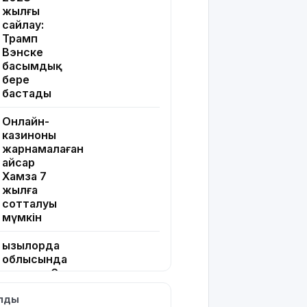
жылғы
сайлау:
Трамп
Вэнске
басымдық
бере
бастады
Онлайн-
казиноны
жарнамалаған
Қайсар
Хамза 7
жылға
сотталуы
мүмкін
Қызылорда
облысында
жылына 6
мың тонна
ылды
өнім