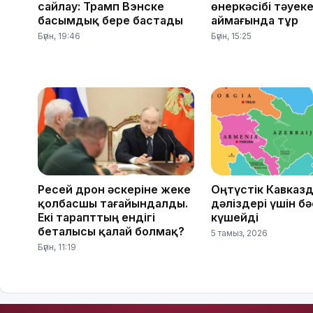
сайлау: Трамп Вэнске
өнеркәсібі тәуек
басымдық бере бастады
аймағында тұр
Бүгін, 19:46
Бүгін, 15:25
Ресей дрон әскеріне жеке
Оңтүстік Кавказд
қолбасшы тағайындалды.
дәліздері үшін б
Екі тарапттың ендігі
күшейді
беталысы қалай болмақ?
5 тамыз, 2026
Бүгін, 11:19