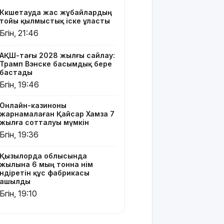
өндіретін
Көкшетауда жас жұбайлардың
құс
тойы қылмыстық іске ұласты
фабрикасы
Бүгін, 21:46
ашылды
Балағат
АҚШ-тағы 2028 жылғы сайлау:
Трамп Вэнске басымдық бере
сөздер
бастады
жариялаған
Бүгін, 19:46
TikTok
блогер
қамауға
Онлайн-казиноны
жарнамалаған Қайсар Хамза 7
алынды
жылға сотталуы мүмкін
Бүгін, 19:36
Құтқарушылар
3,5 мың
метр
Қызылорда облысында
жылына 6 мың тонна өнім
биіктіктегі
өндіретін құс фабрикасы
туристерге
ашылды
көмек
Бүгін, 19:10
көрсетті
Еңбек