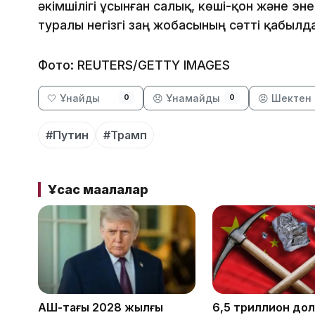
әкімшілігі ұсынған салық, көші-қон және 
туралы негізгі заң жобасының сәтті қабылд
Фото: REUTERS/GETTY IMAGES
🤍 Ұнайды
😞 Ұнамайды
😡 Шектен 
0
0
#Путин
#Трамп
Ұқсас мақалалар
АҚШ-тағы 2028 жылғы
6,5 триллион до