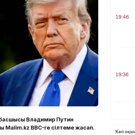
19:46
19:36
й басшысы Владимир Путин
ы Malim.kz BBC-ге сілтеме жасап.
19:10
Көп оқ