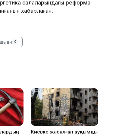
энергетика салаларындағы реформа
анғанын хабарлаған.
16:37
шыққан
0
16:01
15:59
ллардың
Киевке жасалған ауқымды