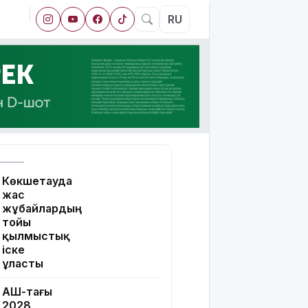
RU
Көкшетауда
жас
жұбайлардың
тойы
қылмыстық
іске
ұласты
АҚШ-тағы
2028