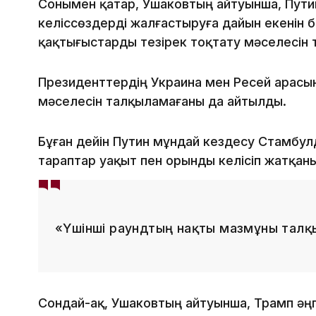
Сонымен қатар, Ушаковтың айтуынша, Пути
келіссөздерді жалғастыруға дайын екенін б
қақтығыстарды тезірек тоқтату мәселесін 
Президенттердің Украина мен Ресей арасынд
мәселесін талқыламағаны да айтылды.
Бұған дейін Путин мұндай кездесу Стамбулд
тараптар уақыт пен орынды келісіп жатқаны
«Үшінші раундтың нақты мазмұны талқы
Сондай-ақ, Ушаковтың айтуынша, Трамп әңг