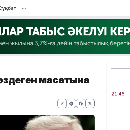
Сұқбат
көздеген мақсатына
21:46