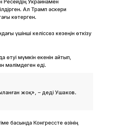
н Ресейдің Украинамен
ілдірген. Ал Трамп әскери
тағы көтерген.
17:33
ағы үшінші келіссөз кезеңін өткізу
а өтуі мүмкін екенін айтып,
н мәлімдеген еді.
17:17
ланған жоқ», – деді Ушаков.
іме басында Конгрессте өзінің