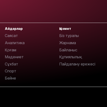
14:47
Айдарлар
Қызмет
Саясат
Біз туралы
Аналитика
Жарнама
Қоғам
Байланыс
14:36
Мәдениет
Құпиялылық
Сұхбат
Пайдалану ережесі
Спорт
Бейне
13:59