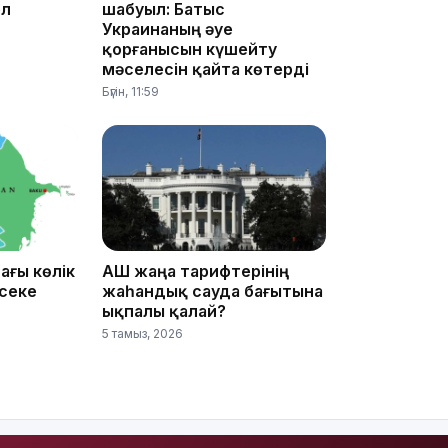
ел
шабуыл: Батыс
Украинаның әуе
қорғанысын күшейту
15:25
мәселесін қайта көтерді
Бүгін, 11:59
15:24
ағы көлік
АҚШ жаңа тарифтерінің
әсеке
жаһандық сауда бағытына
ықпалы қалай?
5 тамыз, 2026