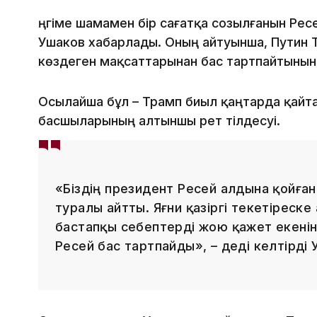
Әңгіме шамамен бір сағатқа созылғанын Рес
Ушаков хабарлады. Оның айтуынша, Путин 
көздеген мақсаттарынан бас тартпайтынын
Осылайша бұл – Трамп биыл қаңтарда қайтад
басшыларының алтыншы рет тілдесуі.
«Біздің президент Ресей алдына қойған
туралы айтты. Яғни қазіргі текетіреске
бастапқы себептерді жою қажет екенін
Ресей бас тартпайды», – деді келтірді 