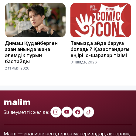
Димаш Құдайберген
Тамызда қайда баруға
қазан айында жаңа
болады? Қазақстандағы
әлемдік турын
ең ірі іс-шаралар тізімі
бастайды
31 шілде, 2026
2 тамыз, 2026
malim
Біз әлеуметтік желіде:
Malim — анализге негізделген материалдар, авторлық