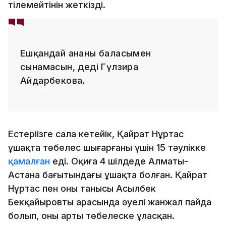
тілемейтінін жеткізді.
Ешқандай ананы баласымен
сынамасын, деді Гүлзира
Айдарбекова.
Естеріңізге сала кетейік, Қайрат Нұртас
ұшақта төбелес шығарғаны үшін 15 тәулікке
қамалған
еді. Оқиға 4 шілдеде Алматы-
Астана бағытындағы ұшақта болған. Қайрат
Нұртас пен оның танысы Асылбек
Бекқайыровтың арасында әуелі жанжал пайда
болып, оның арты төбелеске ұласқан.