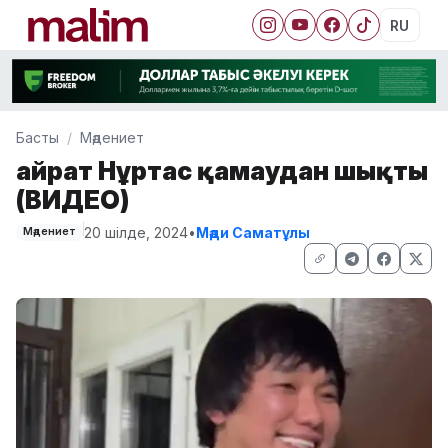
RU
Басты
Мәдениет
Қайрат Нұртас қамаудан шықты
(ВИДЕО)
20 шілде, 2024
•
Мәди Саматұлы
Мәдениет