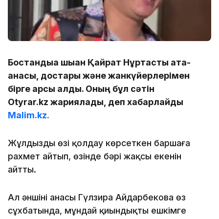
Бостандыққа шыққан Қайрат Нұртасты ата-
анасы, достары және жанкүйерлерімен
бірге қарсы алды. Оның бұл сәтін
Otyrar.kz жариялады, деп хабарлайды
Malim.kz.
Жұлдыздың өзі қолдау көрсеткен баршаға
рахмет айтып, өзінде бәрі жақсы екенін
айтты.
Ал әншінің анасы Гүлзира Айдарбекова өз
сұхбатында, мұндай қиындықты ешкімге