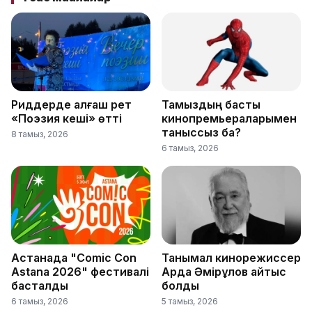
Риддерде алғаш рет
Тамыздың басты
«Поэзия кеші» өтті
кинопремьераларымен
таныссыз ба?
8 тамыз, 2026
6 тамыз, 2026
Астанада "Comic Con
Танымал кинорежиссер
Astana 2026" фестивалі
Ардақ Әмірқұлов қайтыс
басталды
болды
6 тамыз, 2026
5 тамыз, 2026