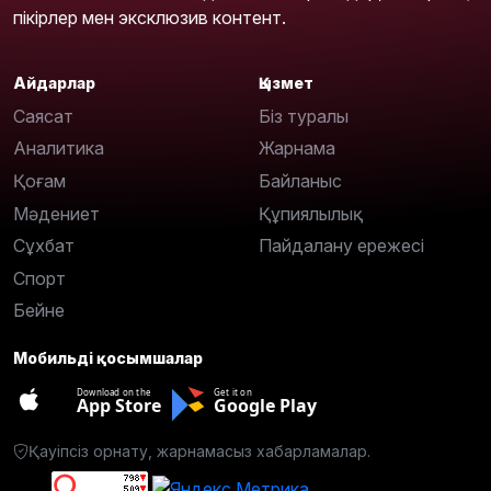
пікірлер мен эксклюзив контент.
Айдарлар
Қызмет
Саясат
Біз туралы
Аналитика
Жарнама
Қоғам
Байланыс
Мәдениет
Құпиялылық
Сұхбат
Пайдалану ережесі
Спорт
Бейне
Мобильді қосымшалар
Download on the
Get it on
App Store
Google Play
Қауіпсіз орнату, жарнамасыз хабарламалар.