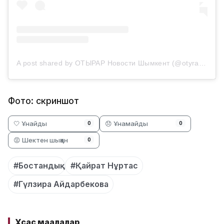
A post shared by ОТЫРАР Новости Шымкент (@otyrarkz)
Фото: скриншот
🤍 Ұнайды
😞 Ұнамайды
0
0
😡 Шектен шыққан
0
#Бостандық
#Қайрат Нұртас
#Гүлзира Айдарбекова
Ұқсас мақалалар