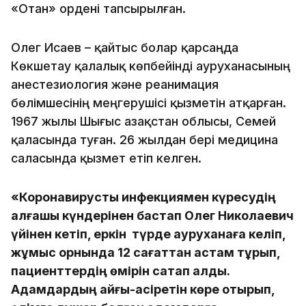
«Отан» ордені тапсырылған.
Олег Исаев – қайтыс болар қарсаңда
Көкшетау қалалық көпбейінді ауруханасының
анестезиология және реанимация
бөлімшесінің меңгерушісі қызметін атқарған.
1967 жылы Шығыс Қазақстан облысы, Семей
қаласында туған. 26 жылдан бері медицина
саласында қызмет етіп келген.
«Коронавирустық инфекциямен күресудің
алғашқы күндерінен бастап Олег Николаевич
үйінен кетіп, еркін түрде ауруханаға келіп,
жұмыс орнында 12 сағаттан астам тұрып,
пациенттердің өмірін сақтап қалды.
Адамдардың қайғы-қасіретін көре отырып,