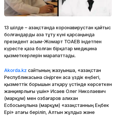
13 шілде – Қазақстанда коронавирустан қайтыс
болғандарды аза тұту күні қарсаңында
президент Қасым-Жомарт ТОҚАЕВ індетпен
күресте қаза болған бірқатар медицина
қызметкерлерін марапаттады.
Akorda.kz
сайтының жазуынша, «Қазақстан
Республикасына сіңірген аса үздік еңбегі,
қызметтік борышын атқару үстінде көрсеткен
жанқиярлығы үшін» Исаев Олег Николаевич
(марқұм) мен Қозбағаров Қалихан
Есбосынұлына (марқұм) «Қазақстанның Еңбек
Ері» атағы беріліп, Алтын жұлдыз және