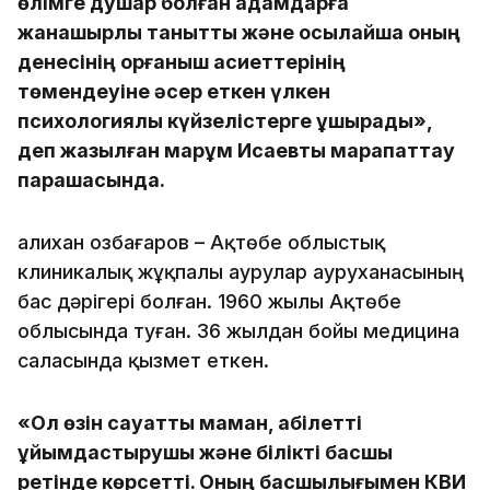
өлімге душар болған адамдарға
жанашырлық танытты және осылайша оның
денесінің қорғаныш қасиеттерінің
төмендеуіне әсер еткен үлкен
психологиялық күйзелістерге ұшырады»,
деп жазылған марқұм Исаевты марапаттау
парақшасында.
Қалихан Қозбағаров – Ақтөбе облыстық
клиникалық жұқпалы аурулар ауруханасының
бас дәрігері болған. 1960 жылы Ақтөбе
облысында туған. 36 жылдан бойы медицина
саласында қызмет еткен.
«Ол өзін сауатты маман, қабілетті
ұйымдастырушы және білікті басшы
ретінде көрсетті. Оның басшылығымен КВИ