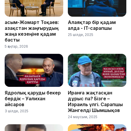
Қасым-Жомарт Тоқаев:
Алаяқтар бір қадам
Қазақстан жаңғырудың
алда - IT-сарапшы
жаңа кезеңіне қадам
25 шілде, 2025
басты
5 қаңтар, 2026
Ядролық қаруды бекер
Иранға жақтасқан
бердік – Уәлихан
дұрыс па? Бізге –
Қайсаров
Израиль үлгі. Сарапшы
Жангелді Шымшықов
3 шілде, 2025
24 маусым, 2025