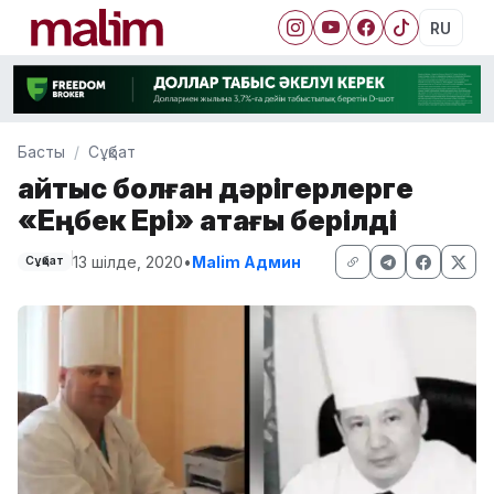
RU
Басты
Сұқбат
Қайтыс болған дәрігерлерге
«Еңбек Ері» атағы берілді
13 шілде, 2020
•
Malim Админ
Сұқбат