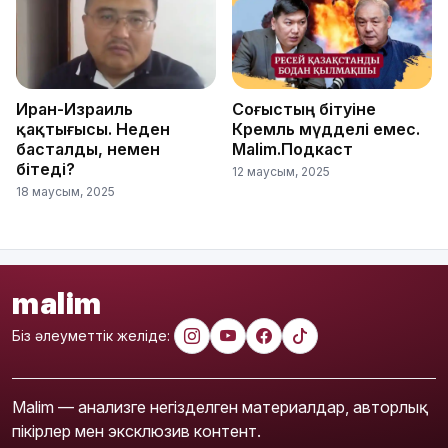
Иран-Израиль
Соғыстың бітуіне
қақтығысы. Неден
Кремль мүдделі емес.
басталды, немен
Malim.Подкаст
бітеді?
12 маусым, 2025
18 маусым, 2025
malim
Біз әлеуметтік желіде:
Malim — анализге негізделген материалдар, авторлық
пікірлер мен эксклюзив контент.