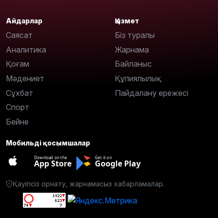
Айдарлар
Қызмет
Саясат
Біз туралы
Аналитика
Жарнама
Қоғам
Байланыс
Мәдениет
Құпиялылық
Сұхбат
Пайдалану ережесі
Спорт
Бейне
Мобильді қосымшалар
Download on the
Get it on
App Store
Google Play
Қауіпсіз орнату, жарнамасыз хабарламалар.