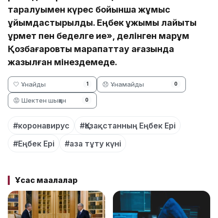
таралуымен күрес бойынша жұмыс
ұйымдастырылды. Еңбек ұжымы лайықты
құрмет пен беделге ие», делінген марқұм
Қозбағаровты марапаттау қағазында
жазылған мінездемеде.
🤍 Ұнайды
😞 Ұнамайды
1
0
😡 Шектен шыққан
0
#коронавирус
#Қазақстанның Еңбек Ері
#Еңбек Ері
#аза тұту күні
Ұқсас мақалалар