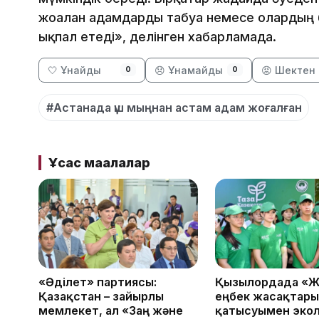
жоғалған адамдарды табуға немесе олардың 
ықпал етеді», делінген хабарламада.
🤍 Ұнайды
😞 Ұнамайды
😡 Шектен 
0
0
#Астанада үш мыңнан астам адам жоғалған
Ұқсас мақалалар
«Әділет» партиясы:
Қызылордада «Ж
Қазақстан – зайырлы
еңбек жасақтар
мемлекет, ал «Заң және
қатысуымен эко