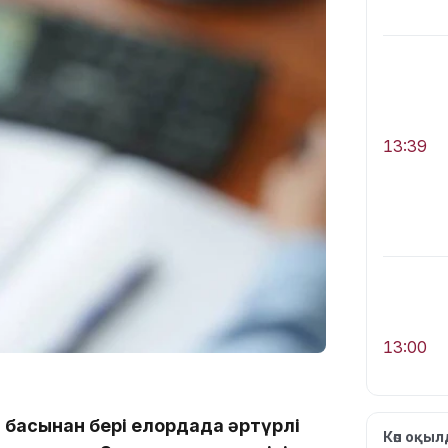
13:39
13:00
ыл басынан бері елордада әртүрлі
Көп оқы