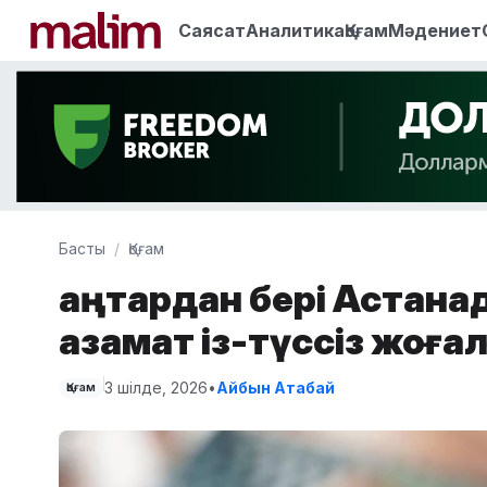
Саясат
Аналитика
Қоғам
Мәдениет
Басты
Қоғам
Қаңтардан бері Астана
азамат із-түссіз жоға
3 шілде, 2026
•
Айбын Атабай
Қоғам