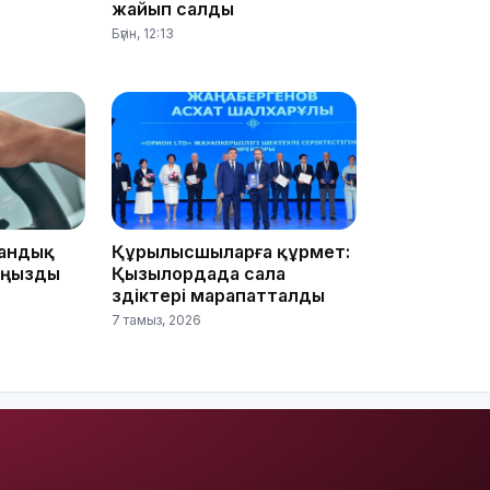
жайып салды
Бүгін, 12:13
08:36
23:40
тандық
Құрылысшыларға құрмет:
маңызды
Қызылордада сала
үздіктері марапатталды
7 тамыз, 2026
21:59