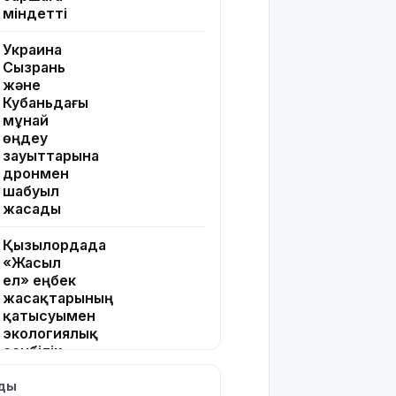
міндетті
Украина
Сызрань
және
Кубаньдағы
мұнай
өңдеу
зауыттарына
дронмен
шабуыл
жасады
Қызылордада
«Жасыл
ел» еңбек
жасақтарының
қатысуымен
экологиялық
сенбілік
өтті
лды