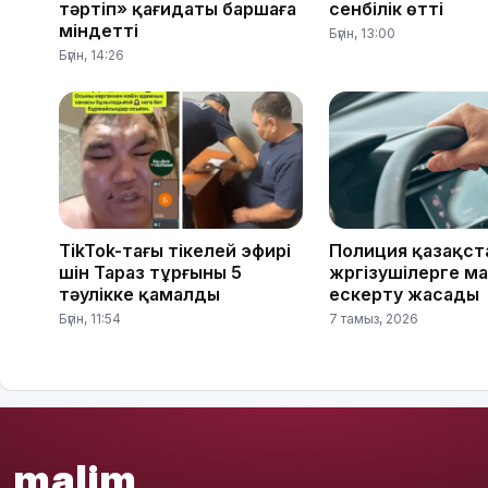
тәртіп» қағидаты баршаға
сенбілік өтті
міндетті
Бүгін, 13:00
Бүгін, 14:26
TikTok-тағы тікелей эфирі
Полиция қазақс
үшін Тараз тұрғыны 5
жүргізушілерге 
тәулікке қамалды
ескерту жасады
Бүгін, 11:54
7 тамыз, 2026
malim