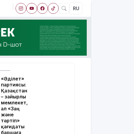
RU
«Әділет»
партиясы:
Қазақстан
– зайырлы
мемлекет,
ал «Заң
және
тәртіп»
қағидаты
баршаға