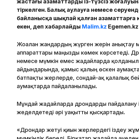
жастағы азаматтардың із-түзсіз жоғалуын
тіркелген. Балық аулауға немесе серуен
байланысқа шықпай қалған азаматтарға 
екен, деп хабарлайды
Malim.kz
Egemen.kz
Жоғалған жандардың жүрген жерін анықтау
аппараттары маңызды көмек көрсетеді. Дро
немесе мүмкін емес жағдайларда қолданыла
айдындарында, қамыс қалың өскен аумақта
батпақты жерлерде, сондай-ақ қалалық бе
аумақтарда пайдаланылады.
Мұндай жағдайларда дрондарды пайдалану 
жеделдетеді әрі уақытты қысқартады.
«Дрондар жетуі қиын жерлердегі іздеу жұм
мүмкіндік береді. Бірқатар жағдайда әуеден 