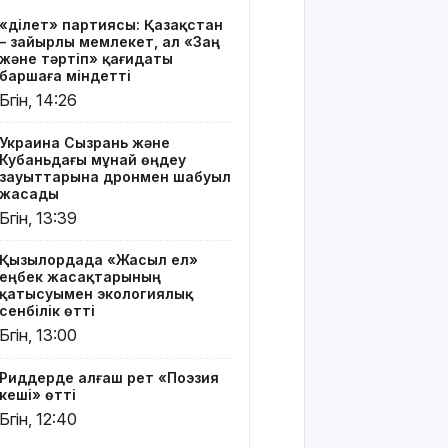
Риддерде
«Әділет» партиясы: Қазақстан
алғаш рет
– зайырлы мемлекет, ал «Заң
«Поэзия
және тәртіп» қағидаты
кеші» өтті
баршаға міндетті
Бүгін, 14:26
"Қорғансыз
күндерім
Украина Сызрань және
көп
Кубаньдағы мұнай өңдеу
болды":
зауыттарына дронмен шабуыл
Дариға
жасады
Бадықова
Бүгін, 13:39
елге
айтпаған
Қызылордада «Жасыл ел»
құпиясын
еңбек жасақтарының
жайып
қатысуымен экологиялық
салды
сенбілік өтті
Бүгін, 13:00
TikTok-тағы
тікелей
Риддерде алғаш рет «Поэзия
эфирі үшін
кеші» өтті
Тараз
Бүгін, 12:40
тұрғыны 5