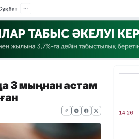
Сұқбат
да 3 мыңнан астам
лған
14:26