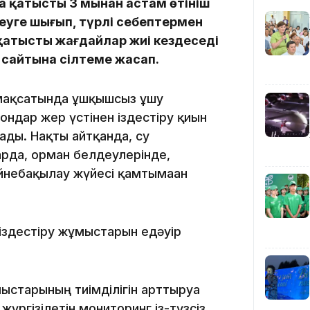
а қатысты 3 мыңнан астам өтініш
деуге шығып, түрлі себептермен
12:40
қатысты жағдайлар жиі кездеседі
 сайтына сілтеме жасап.
 мақсатында ұшқышсыз ұшу
ндар жер үстінен іздестіру қиын
ды. Нақты айтқанда, су
12:13
рда, орман белдеулерінде,
йнебақылау жүйесі қамтымаған
іздестіру жұмыстарын едәуір
11:54
ыстарының тиімділігін арттыруға
жүргізілетін мониторинг із-түзсіз