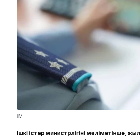
ІІМ
Ішкі істер министрлігінің мәліметінше, ж