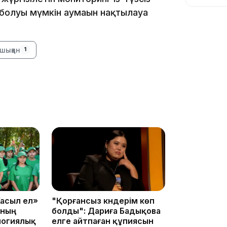
болуы мүмкін аумағын нақтылауға
шыққан
1
10:56
09:36
асыл ел»
"Қорғансыз күндерім көп
ының
болды": Дариға Бадықова
логиялық
елге айтпаған құпиясын