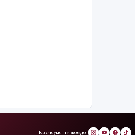
8 тамызға
арналған
ауа райы
болжамы
Полиция
қазақстандық
жүргізушілерге
маңызды
ескерту
жасады
Тоқаев
Ардақ
Әмірқұловтың
отбасына
көңіл
айтты
Құрылысшыларға
құрмет:
Біз әлеуметтік желіде:
Қызылордада