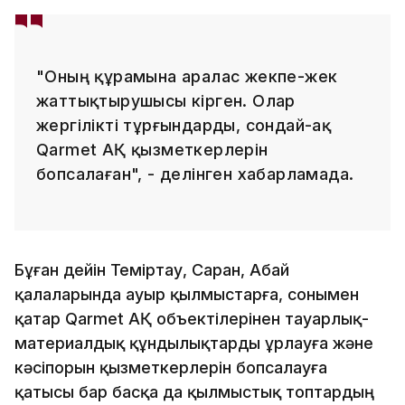
"Оның құрамына аралас жекпе-жек
жаттықтырушысы кірген. Олар
жергілікті тұрғындарды, сондай-ақ
Qarmet АҚ қызметкерлерін
бопсалаған", - делінген хабарламада.
Бұған дейін Теміртау, Саран, Абай
қалаларында ауыр қылмыстарға, сонымен
қатар Qarmet АҚ объектілерінен тауарлық-
материалдық құндылықтарды ұрлауға және
кәсіпорын қызметкерлерін бопсалауға
қатысы бар басқа да қылмыстық топтардың