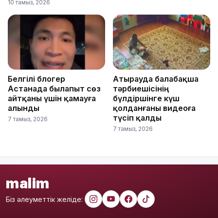
10 тамыз, 2026
Белгілі блогер
Атырауда балабақша
Астанада былапыт сөз
тәрбиешісінің
айтқаны үшін қамауға
бүлдіршінге күш
алынды
қолданғаны видеоға
түсіп қалды
7 тамыз, 2026
7 тамыз, 2026
malim
Біз әлеуметтік желіде: