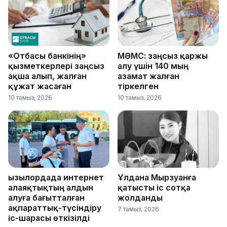
«Отбасы банкінің»
МӘМС: заңсыз қаржы
қызметкерлері заңсыз
алу үшін 140 мың
ақша алып, жалған
азамат жалған
құжат жасаған
тіркелген
10 тамыз, 2026
10 тамыз, 2026
Қызылордада интернет
Ұлдана Мырзуанға
алаяқтықтың алдын
қатысты іс сотқа
алуға бағытталған
жолданды
ақпараттық-түсіндіру
7 тамыз, 2026
іс-шарасы өткізілді