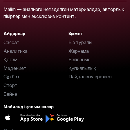
Malim — анализге негізделген материалдар, авторлық
пікірлер мен эксклюзив контент.
Айдарлар
Қызмет
Саясат
Біз туралы
Аналитика
Жарнама
Қоғам
Байланыс
Мәдениет
Құпиялылық
Сұхбат
Пайдалану ережесі
Спорт
Бейне
Мобильді қосымшалар
Download on the
Get it on
App Store
Google Play