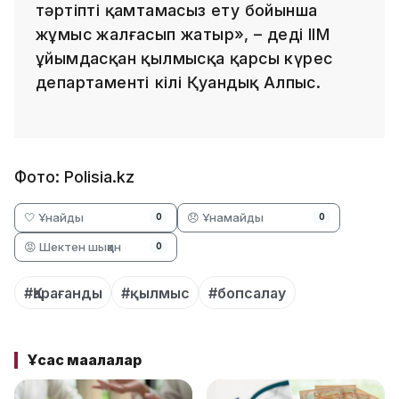
тәртіпті қамтамасыз ету бойынша
жұмыс жалғасып жатыр», – деді ІІМ
ұйымдасқан қылмысқа қарсы күрес
департаменті өкілі Қуандық Алпыс.
Фото: Polisia.kz
🤍 Ұнайды
😞 Ұнамайды
0
0
😡 Шектен шыққан
0
#Қарағанды
#қылмыс
#бопсалау
Ұқсас мақалалар