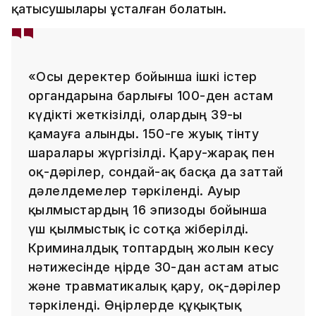
қатысушылары ұсталған болатын.
«Осы деректер бойынша ішкі істер
органдарына барлығы 100-ден астам
күдікті жеткізілді, олардың 39-ы
қамауға алынды. 150-ге жуық тінту
шаралары жүргізілді. Қару-жарақ пен
оқ-дәрілер, сондай-ақ басқа да заттай
дәлелдемелер тәркіленді. Ауыр
қылмыстардың 16 эпизоды бойынша
үш қылмыстық іс сотқа жіберілді.
Криминалдық топтардың жолын кесу
нәтижесінде өңірде 30-дан астам атыс
және травматикалық қару, оқ-дәрілер
тәркіленді. Өңірлерде құқықтық