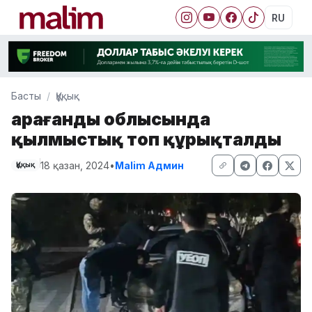
RU
Басты
Құқық
Қарағанды ​​облысында
қылмыстық топ құрықталды
18 қазан, 2024
•
Malim Админ
Құқық