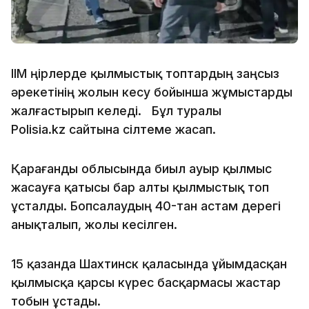
ІІМ өңірлерде қылмыстық топтардың заңсыз
әрекетінің жолын кесу бойынша жұмыстарды
жалғастырып келеді. Бұл туралы
Polisia.kz сайтына сілтеме жасап.
Қарағанды облысында биыл ауыр қылмыс
жасауға қатысы бар алты қылмыстық топ
ұсталды. Бопсалаудың 40-тан астам дерегі
анықталып, жолы кесілген.
15 қазанда Шахтинск қаласында ұйымдасқан
қылмысқа қарсы күрес басқармасы жастар
тобын ұстады.