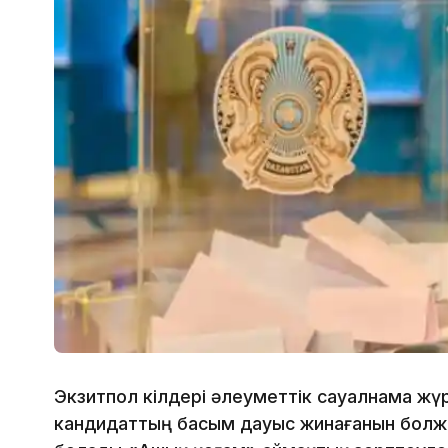
Экзитпол өкілдері әлеуметтік сауалнама жүр
кандидаттың басым дауыс жинағанын бол