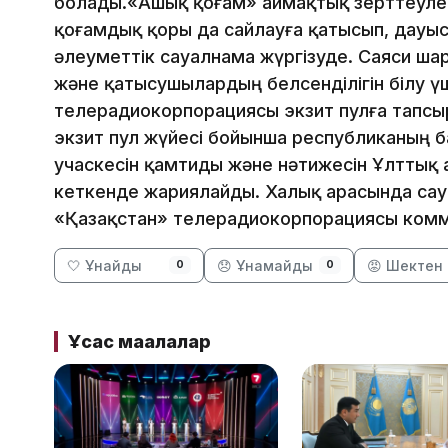
болады.«Ашық қоғам» аймақтық зерттеуле
қоғамдық қоры да сайлауға қатысып, дауы
әлеуметтік сауалнама жүргізуде. Саяси ш
және қатысушылардың белсенділігін білу ү
телерадиокорпорациясы экзит пулға тапсы
экзит пул жүйесі бойынша республиканың 
учаскесін қамтиды және нәтижесін Ұлттық а
кеткенде жариялайды. Халық арасында сау
«Қазақстан» телерадиокорпорациясы комме
🤍 Ұнайды
😞 Ұнамайды
😡 Шектен 
0
0
Ұқсас мақалалар