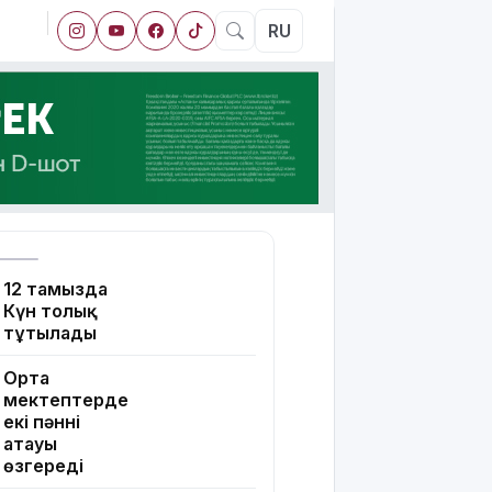
RU
12 тамызда
Күн толық
тұтылады
Орта
мектептерде
екі пәннің
атауы
өзгереді