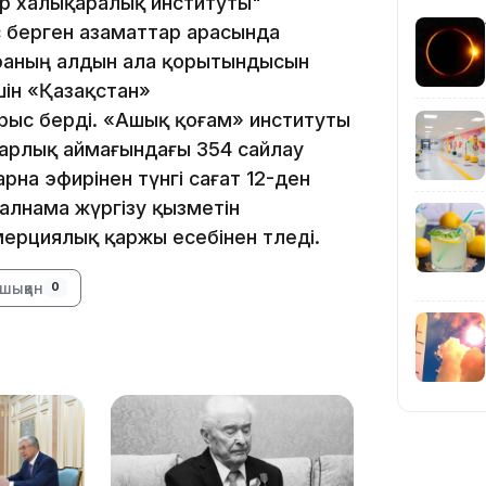
р халықаралық институты"
с берген азаматтар арасында
араның алдын ала қорытындысын
шін «Қазақстан»
рыс берді. «Ашық қоғам» институты
23:11
барлық аймағындағы 354 сайлау
рна эфирінен түнгі сағат 12-ден
алнама жүргізу қызметін
рциялық қаржы есебінен төледі.
шыққан
0
22:54