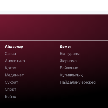
19:21
Айдарлар
Қызмет
Саясат
Біз туралы
Аналитика
Жарнама
Қоғам
Байланыс
18:41
Мәдениет
Құпиялылық
Сұхбат
Пайдалану ережесі
Спорт
Бейне
18:40