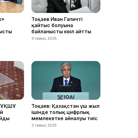
21:52
к»
Тоқаев Иван Гапичтің
қайтыс болуына
ысты
байланысты көңіл айтты
4 тамыз, 2026
21:30
 ҰҚШҰ
Тоқаев: Қазақстан үш жыл
20:16
ай
ішінде толық цифрлық
айды
мемлекетке айналуы тиіс
3 тамыз, 2026