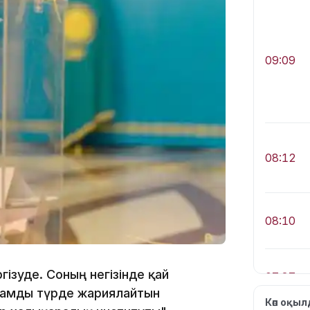
09:09
08:12
08:10
гізуде. Соның негізінде қай
07:37
жамды түрде жариялайтын
Көп оқы