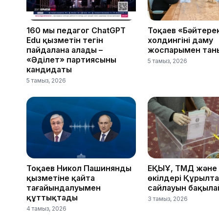
160 мың педагог ChatGPT
Тоқаев «Бәйтере
Edu қызметін тегін
холдингінің даму
пайдалана алады –
жоспарымен тан
«Әділет» партиясының
5 тамыз, 2026
кандидаты
5 тамыз, 2026
Тоқаев Никол Пашинянды
ЕҚЫҰ, ТМД және
қызметіне қайта
өкілдері Құрылт
тағайындалуымен
сайлауын бақыл
құттықтады
3 тамыз, 2026
4 тамыз, 2026