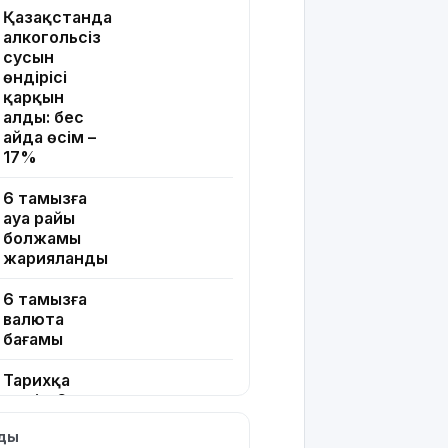
Қазақстанда
алкогольсіз
сусын
өндірісі
қарқын
алды: бес
айда өсім –
17%
6 тамызға
ауа райы
болжамы
жарияланды
6 тамызға
валюта
бағамы
Тарихқа
мәлім 6
тамыз
лды