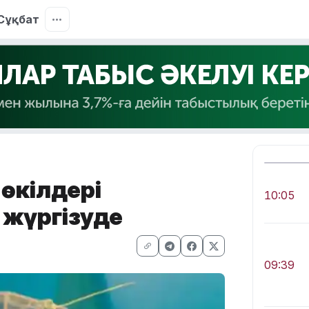
Сұқбат
 өкілдері
10:05
 жүргізуде
09:39