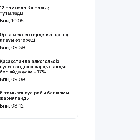
160 мың
12 тамызда Күн толық
педагог
тұтылады
ChatGPT
Бүгін, 10:05
Edu
қызметін
Орта мектептерде екі пәннің
тегін
атауы өзгереді
пайдалана
Бүгін, 09:39
алады –
«Әділет»
партиясының
Қазақстанда алкогольсіз
кандидаты
сусын өндірісі қарқын алды:
бес айда өсім – 17%
Бүгін, 09:09
Димаш
тыңдармандарына
жаңа
6 тамызға ауа райы болжамы
әлемдік
жарияланды
жобасын
Бүгін, 08:12
таныстырды
Қазақстандық
жүзушілер
АҚШ-тағы