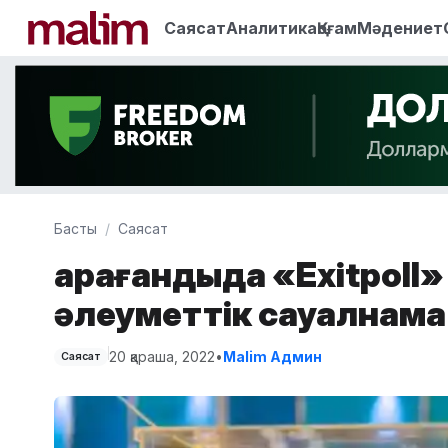
Саясат
Аналитика
Қоғам
Мәдениет
Басты
Саясат
Қарағандыда «Exitpoll»
әлеуметтік сауалнама
20 қараша, 2022
•
Malim Админ
Саясат