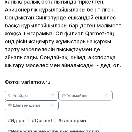
халықаралық орталығында тіркелген.
Акицонерлік құрылтайшылары бекітілген.
Сондықтан Сингапурде ешқандай еншілес
басқа құрылтайшылары бар деген мәліметті
жоққа шығарамыз. Ол филиал Qarmet-тің
өндірісін жаңғырту жұмыстарына қаржы
тарту мәселелерін пысықтаумен де
айналысады. Сондай-ақ, өнімді экспортқа
шығару мәселесімен айналысады, - деді ол.
Фото: varlamov.ru
🤍 Ұнайды
😞 Ұнамайды
0
0
😡 Шектен шыққан
0
#Өндіріс
#Qarmet
#кәсіпорын
#Өнеркәсіп және құрылыс министрлігі