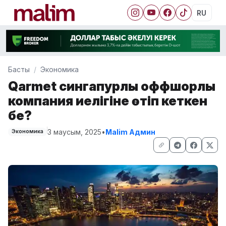
RU
Басты
Экономика
Qarmet сингапурлық оффшорлық
компания иелігіне өтіп кеткен
бе?
3 маусым, 2025
•
Malim Админ
Экономика