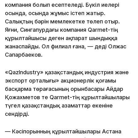
компания болып есептеледі. Бүкіл иелері
осында, осында жұмыс істеп жатыр.
Салықтың бәрін мемлекетке төлеп отыр.
Яғни, Сингапурдағы компания Qarmet-тің
құрылтайшысы деген ақпарат шындыққа
жанаспайды. Ол филиал ғана, — деді Олжас
Сапарбаеков.
«QazIndustry» қазақстандық индустрия және
экспорт орталығы» акционерлік қоғамы
басқарма төрағасының орынбасары Айдар
Қожахметов те Qarmet-тің құрылтайшылары
түгел қазақстандық азаматтар екеніне
сендірді.
— Кәсіпорынның құрылтайшылары Астана