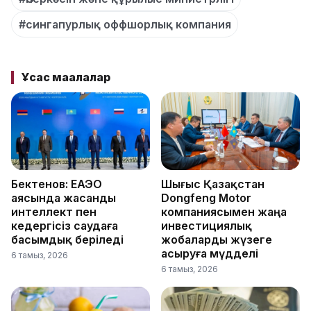
#сингапурлық оффшорлық компания
Ұқсас мақалалар
Бектенов: ЕАЭО
Шығыс Қазақстан
аясында жасанды
Dongfeng Motor
интеллект пен
компаниясымен жаңа
кедергісіз саудаға
инвестициялық
басымдық беріледі
жобаларды жүзеге
асыруға мүдделі
6 тамыз, 2026
6 тамыз, 2026