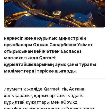
Өнеркәсіп және құрылыс министрінің
орынбасары Олжас Сапарбеков Үкімет
отырысынан кейін өткен баспасөз
мәслихатында Qarmet
құрылтайшыларының ауысқаны туралы
мәліметтерді теріске шығарды.
Әлеуметтік желіде Qarmet-тің Астана
халықаралық қаржы орталығындағы
құрылтай құжаттары мен еGov.kz
платформасындағы құрылтай құжаттары