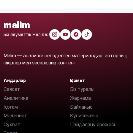
malim
Біз әлеуметтік желіде:
Malim — анализге негізделген материалдар, авторлық
пікірлер мен эксклюзив контент.
Айдарлар
Қызмет
Саясат
Біз туралы
Аналитика
Жарнама
Қоғам
Байланыс
Мәдениет
Құпиялылық
Сұхбат
Пайдалану ережесі