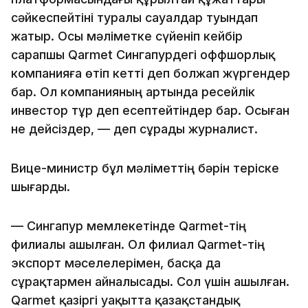
сәйкеспейтіні туралы сауалдар туындап
жатыр. Осы мәліметке сүйеніп кейбір
сарапшы Qarmet Сингапурдегі оффшорлық
компанияға өтіп кетті деп болжап жүргендер
бар. Ол компанияның артында ресейлік
инвестор тұр деп есептейтіндер бар. Осыған
не дейсіздер, — деп сұрады журналист.
Вице-министр бұл мәліметтің бәрін теріске
шығарды.
— Сингапур мемлекетінде Qarmet-тің
филиалы ашылған. Ол филиал Qarmet-тің
экспорт мәселелерімен, басқа да
сұрақтармен айналысады. Сол үшін ашылған.
Qarmet қазіргі уақытта қазақстандық