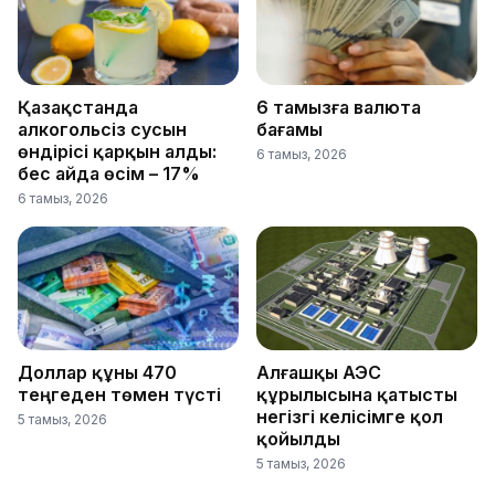
Қазақстанда
6 тамызға валюта
алкогольсіз сусын
бағамы
өндірісі қарқын алды:
6 тамыз, 2026
бес айда өсім – 17%
6 тамыз, 2026
Доллар құны 470
Алғашқы АЭС
теңгеден төмен түсті
құрылысына қатысты
негізгі келісімге қол
5 тамыз, 2026
қойылды
5 тамыз, 2026