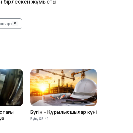
ен бірлескен жұмысты
20:07
шыққан
0
18:58
17:57
стағы
Бүгін – Құрылысшылар күні
да
Бүгін, 08:41