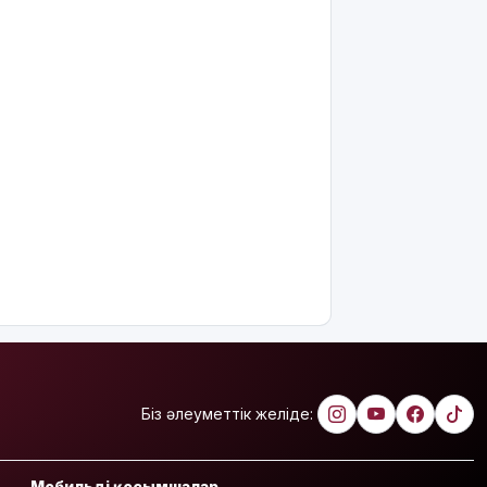
Филипп
Қасым-
Жомарт
Тоқаевқа
жауап хат
жолдады
БҚО-да
құтқарушылар
Жайықта
ер адамды
ажалдан
арашалады
Жамбыл
облысында
19 мың
гектар
аумақта
Біз әлеуметтік желіде:
қарасора
өседі
Мобильді қосымшалар