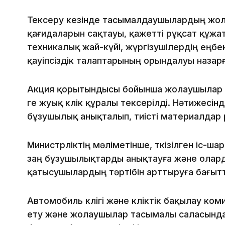
Тексеру кезінде тасымалдаушылардың жо
қағидаларын сақтауы, қажетті рұқсат құжа
техникалық жай-күйі, жүргізушілердің еңб
қауіпсіздік талаптарының орындалуы назар
Акция қорытындысы бойынша жолаушылар 
ге жуық көлік құралы тексерілді. Нәтижесін
бұзушылық анықталып, тиісті материалдар 
Министрліктің мәліметінше, өткізілген іс-ша
заң бұзушылықтарды анықтауға және олард
қатысушылардың тәртібін арттыруға бағытт
Автомобиль көлігі және көліктік бақылау ком
ету және жолаушылар тасымалы саласында