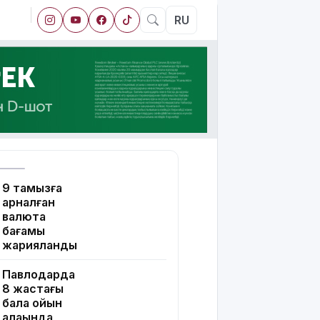
RU
9 тамызға
арналған
валюта
бағамы
жарияланды
Павлодарда
8 жастағы
бала ойын
алаңында