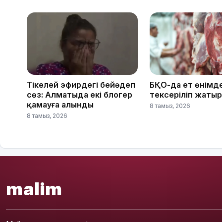
Тікелей эфирдегі бейәдеп
БҚО-да ет өнімде
сөз: Алматыда екі блогер
тексеріліп жатыр
қамауға алынды
8 тамыз, 2026
8 тамыз, 2026
malim