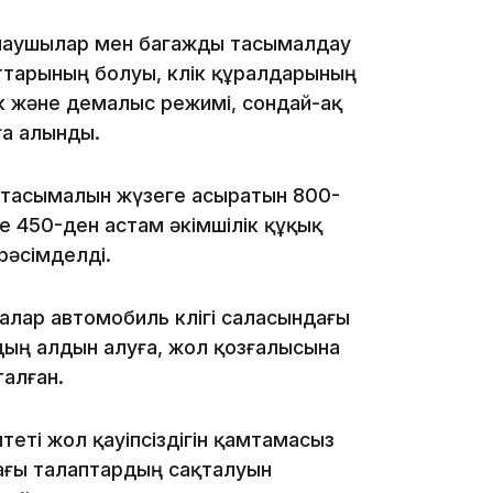
лаушылар мен багажды тасымалдау
23:12
ттарының болуы, көлік құралдарының
ек және демалыс режимі, сондай-ақ
ға алынды.
тасымалын жүзеге асыратын 800-
де 450-ден астам әкімшілік құқық
22:12
рәсімделді.
ралар автомобиль көлігі саласындағы
ың алдын алуға, жол қозғалысына
алған.
21:05
итеті жол қауіпсіздігін қамтамасыз
ғы талаптардың сақталуын