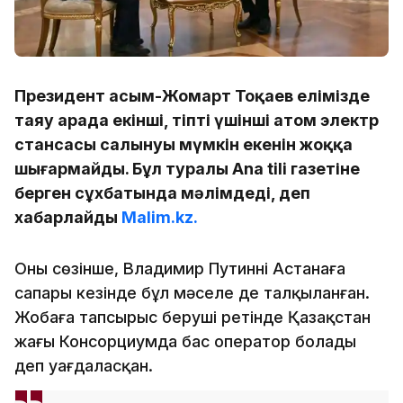
Президент Қасым-Жомарт Тоқаев елімізде
таяу арада екінші, тіпті үшінші атом электр
стансасы салынуы мүмкін екенін жоққа
шығармайды. Бұл туралы Ana tili газетіне
берген сұхбатында мәлімдеді, деп
хабарлайды
Malim.kz.
Оның сөзінше, Владимир Путиннің Астанаға
сапары кезінде бұл мәселе де талқыланған.
Жобаға тапсырыс беруші ретінде Қазақстан
жағы Консорциумда бас оператор болады
деп уағдаласқан.