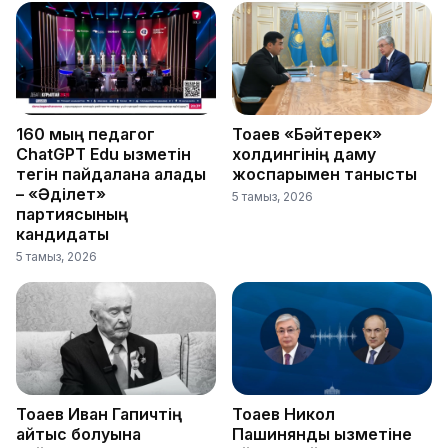
160 мың педагог
Тоқаев «Бәйтерек»
ChatGPT Edu қызметін
холдингінің даму
тегін пайдалана алады
жоспарымен танысты
– «Әділет»
5 тамыз, 2026
партиясының
кандидаты
5 тамыз, 2026
Тоқаев Иван Гапичтің
Тоқаев Никол
қайтыс болуына
Пашинянды қызметіне