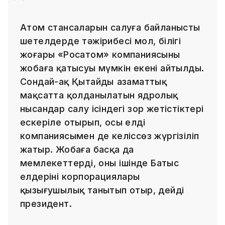
Атом стансаларын салуға байланысты
шетелдерде тәжірибесі мол, білігі
жоғары «Росатом» компаниясының
жобаға қатысуы мүмкін екені айтылды.
Сондай-ақ Қытайдың азаматтық
мақсатта қолданылатын ядролық
нысандар салу ісіндегі зор жетістіктері
ескеріле отырып, осы елдің
компаниясымен де келіссөз жүргізіліп
жатыр. Жобаға басқа да
мемлекеттердің, оның ішінде Батыс
елдерінің корпорациялары
қызығушылық танытып отыр, дейді
президент.