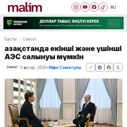
RU
Басты
Саясат
Қазақстанда екінші және үшінші
АЭС салынуы мүмкін
3 қаңтар, 2025
•
Мәди Саматұлы
Саясат