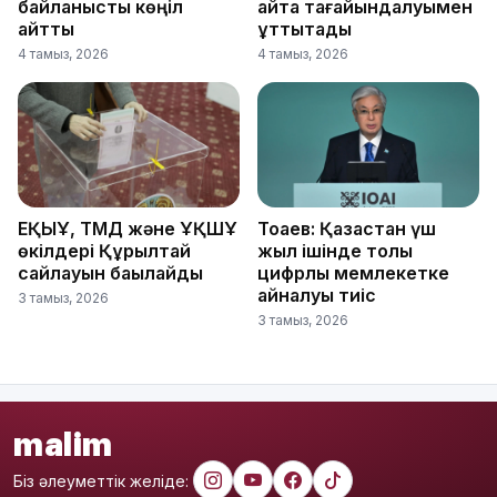
байланысты көңіл
қайта тағайындалуымен
айтты
құттықтады
4 тамыз, 2026
4 тамыз, 2026
ЕҚЫҰ, ТМД және ҰҚШҰ
Тоқаев: Қазақстан үш
өкілдері Құрылтай
жыл ішінде толық
сайлауын бақылайды
цифрлық мемлекетке
айналуы тиіс
3 тамыз, 2026
3 тамыз, 2026
malim
Біз әлеуметтік желіде: