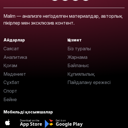
Malim — анализге негізделген материалдар, авторлық
пікірлер мен эксклюзив контент.
Айдарлар
Қызмет
Саясат
Біз туралы
Аналитика
Жарнама
Қоғам
Байланыс
Мәдениет
Құпиялылық
Сұхбат
Пайдалану ережесі
Спорт
Бейне
Мобильді қосымшалар
Download on the
Get it on
App Store
Google Play