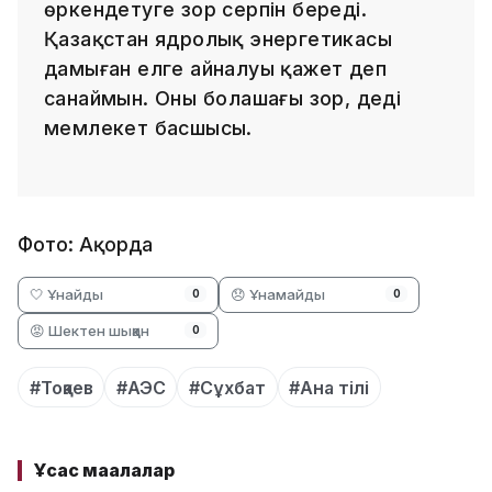
өркендетуге зор серпін береді.
Қазақстан ядролық энергетикасы
дамыған елге айналуы қажет деп
санаймын. Оның болашағы зор, деді
мемлекет басшысы.
Фото: Ақорда
🤍 Ұнайды
😞 Ұнамайды
0
0
😡 Шектен шыққан
0
#Тоқаев
#АЭС
#Сұхбат
#Ана тілі
Ұқсас мақалалар