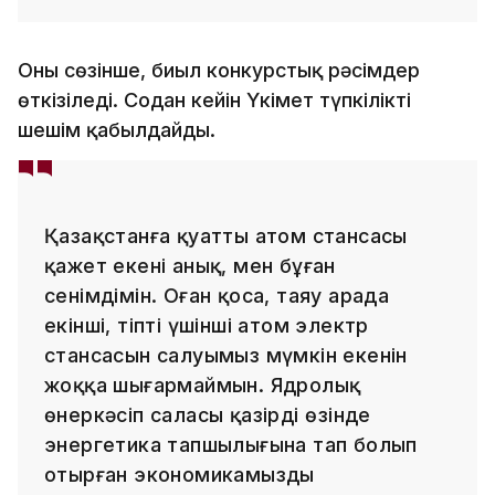
Оның сөзінше, биыл конкурстық рәсімдер
өткізіледі. Содан кейін Үкімет түпкілікті
шешім қабылдайды.
Қазақстанға қуатты атом стансасы
қажет екені анық, мен бұған
сенімдімін. Оған қоса, таяу арада
екінші, тіпті үшінші атом электр
стансасын салуымыз мүмкін екенін
жоққа шығармаймын. Ядролық
өнеркәсіп саласы қазірдің өзінде
энергетика тапшылығына тап болып
отырған экономикамызды