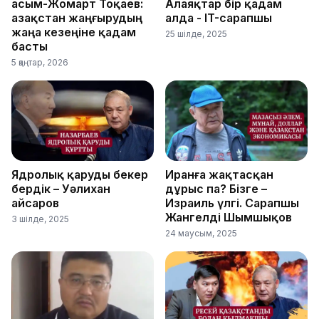
Қасым-Жомарт Тоқаев:
Алаяқтар бір қадам
Қазақстан жаңғырудың
алда - IT-сарапшы
жаңа кезеңіне қадам
25 шілде, 2025
басты
5 қаңтар, 2026
Ядролық қаруды бекер
Иранға жақтасқан
бердік – Уәлихан
дұрыс па? Бізге –
Қайсаров
Израиль үлгі. Сарапшы
Жангелді Шымшықов
3 шілде, 2025
24 маусым, 2025