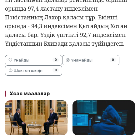
орында 97,4 ластану индексімен
Пәкістанның Лахор қаласы тұр. Екінші
орында - 94,3 индексімен Қытайдың Хотан
қаласы бар. Үздік үштікті 92,7 индексімен
Үндістанның Бхивади қаласы түйіндеген.
🤍 Ұнайды
😞 Ұнамайды
0
0
😡 Шектен шыққан
0
Ұқсас мақалалар