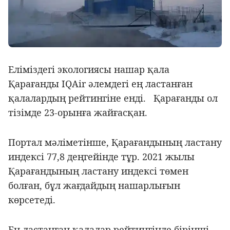
Еліміздегі экологиясы нашар қала
Қарағанды IQAir әлемдегі ең ластанған
қалалардың рейтингіне енді. Қарағанды ол
тізімде 23-орынға жайғасқан.
Портал мәліметінше, Қарағандының ластану
индексі 77,8 деңгейінде тұр. 2021 жылы
Қарағандының ластану индексі төмен
болған, бұл жағдайдың нашарлығын
көрсетеді.
Ең ластанған қалалар рейтингінде бірінші