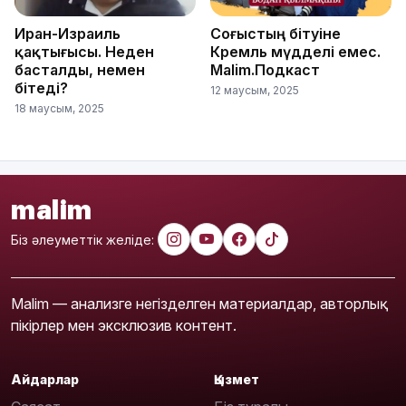
Иран-Израиль
Соғыстың бітуіне
қақтығысы. Неден
Кремль мүдделі емес.
басталды, немен
Malim.Подкаст
бітеді?
12 маусым, 2025
18 маусым, 2025
malim
Біз әлеуметтік желіде:
Malim — анализге негізделген материалдар, авторлық
пікірлер мен эксклюзив контент.
Айдарлар
Қызмет