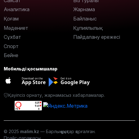
Саясат
Біз туралы
Аналитика
Жарнама
Қоғам
Байланыс
Мәдениет
Құпиялылық
Сұхбат
Пайдалану ережесі
Спорт
Бейне
Мобильді қосымшалар
Download on the
Get it on
App Store
Google Play
Қауіпсіз орнату, жарнамасыз хабарламалар.
© 2025
malim.kz
— Барлық құқықтар қорғалған.
Прайс-парақшасы