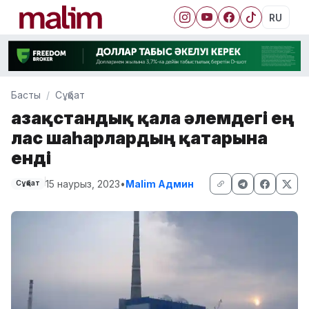
RU
Басты
Сұқбат
Қазақстандық қала әлемдегі ең
лас шаһарлардың қатарына
енді
15 наурыз, 2023
•
Malim Админ
Сұқбат