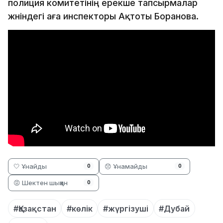
полиция комитетінің ерекше тапсырмалар
жөніндегі аға инспекторы Ақтоты Боранова.
🤍 Ұнайды
😞 Ұнамайды
0
0
😡 Шектен шыққан
0
#Қазақстан
#көлік
#жүргізуші
#Дубай