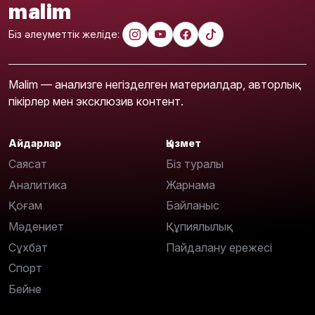
malim
Біз әлеуметтік желіде:
Malim — анализге негізделген материалдар, авторлық
пікірлер мен эксклюзив контент.
Айдарлар
Қызмет
Саясат
Біз туралы
Аналитика
Жарнама
Қоғам
Байланыс
Мәдениет
Құпиялылық
Сұхбат
Пайдалану ережесі
Спорт
Бейне