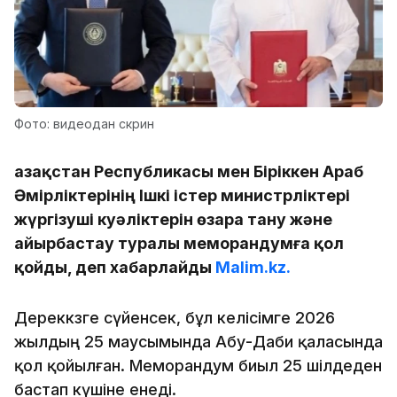
Фото: видеодан скрин
Қазақстан Республикасы мен Біріккен Араб
Әмірліктерінің Ішкі істер министрліктері
жүргізуші куәліктерін өзара тану және
айырбастау туралы меморандумға қол
қойды, деп хабарлайды
Malim.kz.
Дереккөзге сүйенсек, бұл келісімге 2026
жылдың 25 маусымында Абу-Даби қаласында
қол қойылған. Меморандум биыл 25 шілдеден
бастап күшіне енеді.