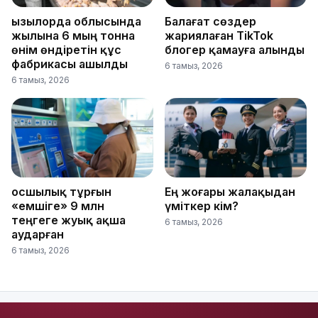
Қызылорда облысында
Балағат сөздер
жылына 6 мың тонна
жариялаған TikTok
өнім өндіретін құс
блогер қамауға алынды
фабрикасы ашылды
6 тамыз, 2026
6 тамыз, 2026
Қосшылық тұрғын
Ең жоғары жалақыдан
«емшіге» 9 млн
үміткер кім?
теңгеге жуық ақша
6 тамыз, 2026
аударған
6 тамыз, 2026