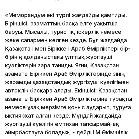
«Меморандум екі түрлі жағдайды қамтиды.
Біріншісі, азаматтың басқа елге уақытша
баруы. Мысалы, туристік, іскерлік немесе
жеке сапармен келген кезде. Бұл жағдайда
Қазақстан мен Біріккен Араб Әмірліктері бір-
бірінің қолданыстағы ұлттық жүргізуші
куәліктерін өзара таниды. Яғни, Қазақстан
азаматы Біріккен Араб Әмірліктерінде өзінің
жарамды қазақстандық жүргізуші куәлігімен
автокөлік басқара алады. Екіншісі: Қазақстан
азаматы Біріккен Араб Әмірліктеріне тұрақты
немесе ұзақ мерзімге қоныс аударып, тұруға
ықтиярхат алған кезде. Мұндай жағдайда
жүргізуші куәлігін емтихан тапсырмай-ақ
айырбастауға болады», - дейді ІІМ Әкімшілік