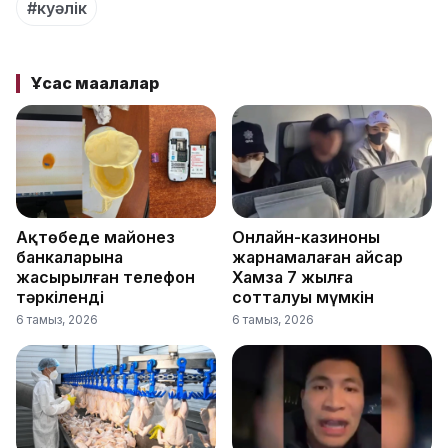
#куәлік
Ұқсас мақалалар
Ақтөбеде майонез
Онлайн-казиноны
банкаларына
жарнамалаған Қайсар
жасырылған телефон
Хамза 7 жылға
тәркіленді
сотталуы мүмкін
6 тамыз, 2026
6 тамыз, 2026