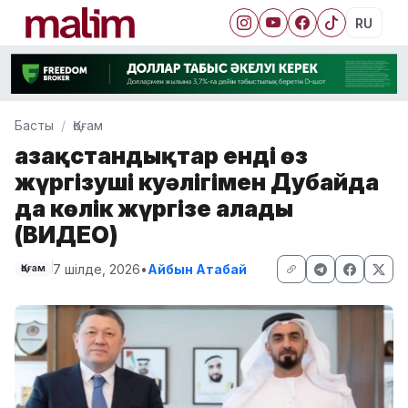
RU
Басты
Қоғам
Қазақстандықтар енді өз
жүргізуші куәлігімен Дубайда
да көлік жүргізе алады
(ВИДЕО)
7 шілде, 2026
•
Айбын Атабай
Қоғам