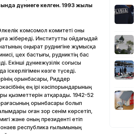
ында дүниеге келген. 1993 жылы
н Өлкелік комсомол комитеті оны
уға жібереді. Институтты ойдағыдай
инатының Қоңырат руднигіне жұмысқа
09:40
исі, цех бастығы, рудниктің бас
і. Екінші дүниежүзілік соғысы
 іскерлігімен көзге түседі.
рінің орынбасары, Риддер
әсібінің ең ірі кәсіпорындарының
ры қызметтерін атқарады. 1942-52
09:40
төрағасының орынбасары болып
алымдары оған зор сенім көрсетіп,
игі және оның президенті етіп
ы Қонаев республика ғылымының