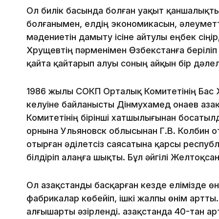
Ол билік басында болған уақыт қаншалықт
болғанымен, елдің экономикасын, әлеуметт
мәдениетін дамыту ісіне айтулы еңбек сіңір
Хрущевтің пәрменімен Өзбекстанға беріліп к
қайта қайтарып алуы соның айқын бір дәлелі
1986 жылы СОКП Орталық Комитетінің Бас 
келуіне байланысты Дінмухамед Қонаев Қаз
Комитетінің бірінші хатшылығынан босатылд
орнына Ульяновск облысынан Г.В. Колбин 
отырған әділетсіз саясатына қарсы респу
білдіріп алаңға шықты. Бұл әйгілі Желтоқса
Ол Қазақстанды басқарған кезде елімізде ө
фабрикалар көбейіп, ішкі жалпы өнім артт
алғышарты әзірленді. Қазақстанда 40-тан а