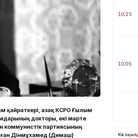
10:25
10:05
ам қайраткері, Қазақ КСРО Ғылым
мдарының докторы, екі мәрте
ан коммунистік партиясының
09:53
олған Дінмұхамед (Димаш)
Көп оқы