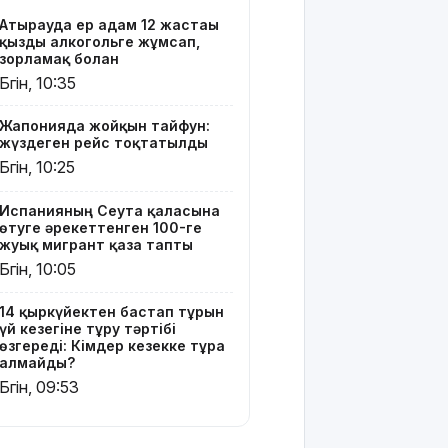
өзгереді:
Атырауда ер адам 12 жастағы
Кімдер
қызды алкогольге жұмсап,
кезекке
зорламақ болған
тұра
Бүгін, 10:35
алмайды?
Жапонияда жойқын тайфун:
Абайлаңыз:
жүздеген рейс тоқтатылды
жалған
Бүгін, 10:25
билет
жарға
жықпасын!
Испанияның Сеута қаласына
өтуге әрекеттенген 100-ге
жуық мигрант қаза тапты
Алматы
Бүгін, 10:05
облысында
сотталушы
соңғы сөзін
14 қыркүйектен бастап тұрғын
үй кезегіне тұру тәртібі
айта
өзгереді: Кімдер кезекке тұра
алмағандықтан,
алмайды?
үкімнің
Бүгін, 09:53
күші
жойылды