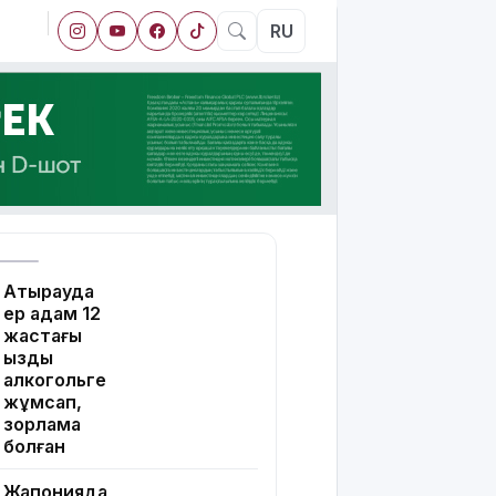
RU
Атырауда
ер адам 12
жастағы
қызды
алкогольге
жұмсап,
зорламақ
болған
Жапонияда