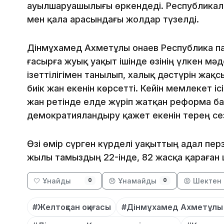
ауылшаруашылығы өркендеді. Республикал
мен қала арасындағы жолдар түзелді.
Дінмұхамед Ахметұлы Қонаев Республика п
ғасырға жуық уақыт ішінде өзінің үлкен мәд
ізеттілігімен танылып, халық дәстүрін жақс
биік жан екенін көрсетті. Кейін мемлекет іс
жан ретінде елде жүріп жатқан реформа б
демократияландыру қажет екенін терең сезі
Өзі өмір сүрген күрделі уақыттың адал перз
жылы тамыздың 22-інде, 82 жасқа қараған
🤍 Ұнайды
😞 Ұнамайды
😡 Шектен 
0
0
#Желтоқсан оқиғасы
#Дінмұхамед Ахметұлы