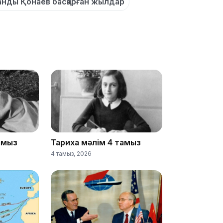
19:36
анды Қонаев басқарған жылдар
19:10
тамыз
Тарихқа мәлім 4 тамыз
4 тамыз, 2026
19:09