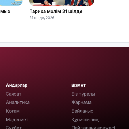
тамыз
Тарихқа мәлім 31 шілде
31 шілде, 2026
18:50
17:33
Айдарлар
Қызмет
Саясат
Біз туралы
Аналитика
Жарнама
Қоғам
Байланыс
Мәдениет
Құпиялылық
Сұхбат
Пайдалану ережесі