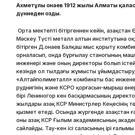
Ахметұлы Қонаев 1912 жылы Алматы қалас
дүниеден озды.
Орта мектепті бітіргеннен кейін, Қазақста
Мәскеу Түсті металл алтын институтына оқ
бітірген Д.Қонаев Балқаш мыс қорыту комб
орналасып, онда бұрғылау станогының машин
инженері және оның директоры болып істейд
кезінде ол тылдағы жұмысты ұйымдастыруда
«Алтайполиметалл» комбинаты бас инжене
руднигінің және КСРО қорғасын-мырыш өнерк
бірі Лениногор кен басқармасының директо
жылдары Қазақ КСР Министрлер Кеңесінің 
қызмет етеді. Осында жүргенде Қазақстан ғ
оны Қазақ КСР Ғылым академиясының академ
сайлайды. Тау-кен ісі саласының ірі ғалым