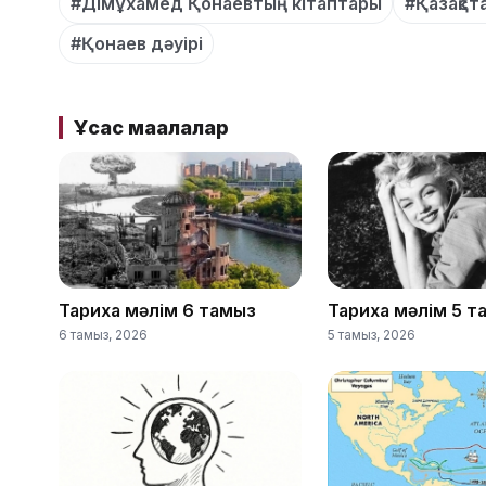
#Дімұхамед Қонаевтың кітаптары
#Қазақст
#Қонаев дәуірі
Ұқсас мақалалар
Тарихқа мәлім 6 тамыз
Тарихқа мәлім 5 
6 тамыз, 2026
5 тамыз, 2026