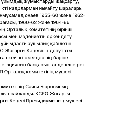
и ұйымдық жұмыстарды жақсарту,
лікті кадрлармен нығайту шаралары
мұхамед Қонаев 1955-60 және 1962-
09:03
рағасы, 1960-62 және 1964-86
ң Орталық комитетінің бірінші
асы мен мәдениетін өркендету
не ұйымдастырушылық қабілетін
РО Жоғарғы Кеңесінің депутаты
п кейінгі съездерінің бәріне
08:42
легациясын басқарып, әлденеше рет
 Орталық комитетінің мүшесі.
омитетінің Саяси Бюросының
08:25
болып сайланды. КСРО Жоғарғы
арғы Кеңесі Президиумының мүшесі