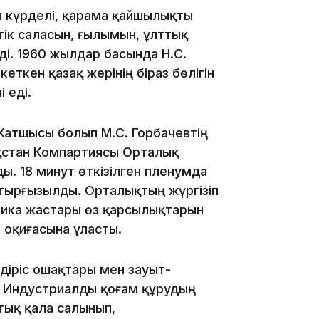
08:22
ы күрделі, қарама қайшылықты
ік саласын, ғылымын, ұлттық
ді. 1960 жылдар басында Н.С.
07:07
еткен қазақ жерінің біраз бөлігін
 еді.
Хатшысы болып М.С. Горбачевтің
ақстан Компартиясы Орталық
23:23
ы. 18 минут өткізілген пленумда
отырғызылды. Орталықтың жүргізіп
блика жастары өз қарсылықтарын
н оқиғасына ұласты.
22:45
ндіріс ошақтары мен зауыт-
ы. Индустриалды қоғам құрудың
ртық қала салынып,