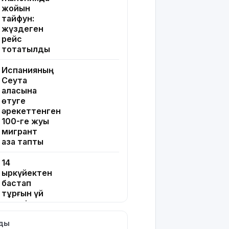
жойқын
тайфун:
жүздеген
рейс
тоқтатылды
Испанияның
Сеута
қаласына
өтуге
әрекеттенген
100-ге жуық
мигрант
қаза тапты
14
қыркүйектен
бастап
тұрғын үй
кезегіне
тұру
лды
тәртібі