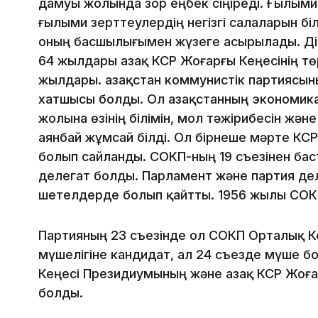
дамуы жолында зор еңбек сіңіреді. Ғылым
ғылыми зерттеулердің негізгі салаларын бі
оның басшылығымен жүзеге асырылады. Дін
64 жылдары Қазақ КСР Жоғарғы Кеңесінің тө
жылдары. Қазақстан коммунистік партиясыны
хатшысы болды. Ол Қазақстанның экономик
жолына өзінің білімін, мол тәжірибесін жә
аянбай жұмсай білді. Ол бірнеше мәрте КС
болып сайланды. СОКП-ның 19 съезінен баста
делегат болды. Парламент және партия де
шетелдерде болып қайтты. 1956 жылы СОКП
Партияның 23 съезінде ол СОКП Орталық К
мүшелігіне кандидат, ал 24 съезде мүше 
Кеңесі Президиумының және Қазақ КСР Жоғ
болды.