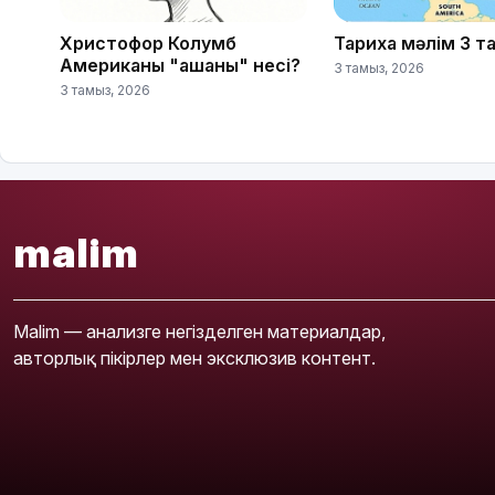
Христофор Колумб
Тарихқа мәлім 3 
Американы "ашқаны" несі?
3 тамыз, 2026
3 тамыз, 2026
malim
Malim — анализге негізделген материалдар,
авторлық пікірлер мен эксклюзив контент.