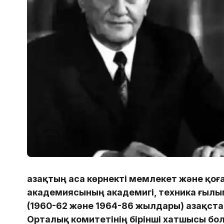
Қазақтың аса көрнекті мемлекет және қоғ
академиясының академигі, техника ғылы
(1960-62 және 1964-86 жылдары) Қазақст
Орталық комитетінің бірінші хатшысы б