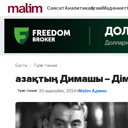
Саясат
Аналитика
Қоғам
Мәдениет
Басты
Тұлға-таным
Қазақтың Димашы – Дім
20 қыркүйек, 2024
•
Malim Админ
Тұлға-таным