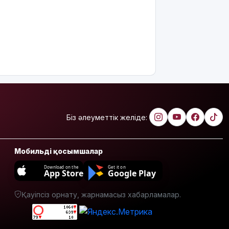
Құтқарушылар
3,5 мың
метр
биіктіктегі
туристерге
көмек
көрсетті
Еңбек
кодексінде
өзгеріс
Біз әлеуметтік желіде:
көп: енді
жұмысқа
қабылдаудан
Мобильді қосымшалар
бас
тартудың
Download on the
Get it on
App Store
Google Play
себебі
жазбаша
Қауіпсіз орнату, жарнамасыз хабарламалар.
түсіндіріледі
Бектенов:
ЕАЭО