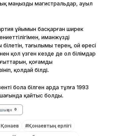
ық маңызды магистральдар, ауыл
21:46
артия ұйымын басқарған ширек
ениеттілігімен, иманжүзді
ы білетін, тағылымы терең, ой өресі
інен қол үзген кезде де ол білімдар
ағыттарын, қоғамды
ніп, қолдай білді.
19:46
енті бола білген арда тұлға 1993
 шағында қайтыс болды.
шыққан
0
 Қонаев
#Қонаевтың ерлігі