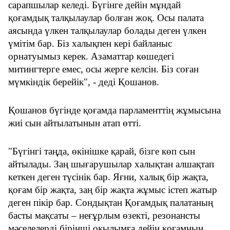
сарапшылар келеді. Бүгінге дейін мұндай 
қоғамдық талқылаулар болған жоқ. Осы палата 
аясында үлкен талқылаулар болады деген үлкен 
үмітім бар. Біз халықпен кері байланыс 
орнатуымыз керек. Азаматтар көшедегі 
митингтерге емес, осы жерге келсін. Біз соған 
мүмкіндік берейік", - деді Қошанов.
Қошанов бүгінде қоғамда парламенттің жұмысына 
жиі сын айтылатынын атап өтті.
"Бүгінгі таңда, өкінішке қарай, бізге көп сын 
айтылады. Заң шығарушылар халықтан алшақтап 
кеткен деген түсінік бар. Яғни, халық бір жақта, 
қоғам бір жақта, заң бір жақта жұмыс істеп жатыр 
деген пікір бар. Сондықтан Қоғамдық палатаның 
басты мақсаты – неғұрлым өзекті, резонансты 
мәселелерді бірінші оқылымға дейін қоғамның 