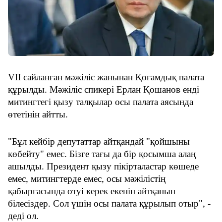
VII сайланған мәжіліс жанынан Қоғамдық палата 
құрылды. Мәжіліс спикері Ерлан Қошанов енді 
митингтегі қызу талқылар осы палата аясында 
өтетінін айтты.
"Бұл кейбір депутаттар айтқандай "қойшыны 
көбейту" емес. Бізге тағы да бір қосымша алаң 
ашылды. Президент қызу пікірталастар көшеде 
емес, митингтерде емес, осы мәжілістің 
қабырғасында өтуі керек екенін айтқанын 
білесіздер. Сол үшін осы палата құрылып отыр", - 
деді ол.