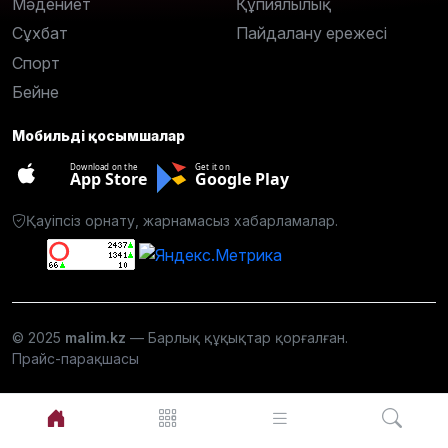
Мәдениет
Құпиялылық
Сұхбат
Пайдалану ережесі
Спорт
Бейне
Мобильді қосымшалар
Download on the
Get it on
App Store
Google Play
Қауіпсіз орнату, жарнамасыз хабарламалар.
© 2025
malim.kz
— Барлық құқықтар қорғалған.
Прайс-парақшасы