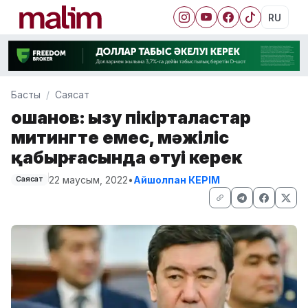
RU
Басты
Саясат
Қошанов: Қызу пікірталастар
митингте емес, мәжіліс
қабырғасында өтуі керек
22 маусым, 2022
•
Айшолпан КЕРІМ
Саясат