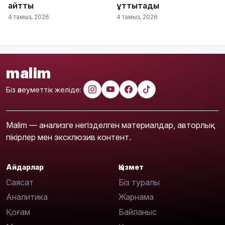
айтты
құттықтады
4 тамыз, 2026
4 тамыз, 2026
malim
Біз әлеуметтік желіде:
Malim — анализге негізделген материалдар, авторлық
пікірлер мен эксклюзив контент.
Айдарлар
Қызмет
Саясат
Біз туралы
Аналитика
Жарнама
Қоғам
Байланыс