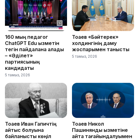
160 мың педагог
Тоқаев «Бәйтерек»
ChatGPT Edu қызметін
холдингінің даму
тегін пайдалана алады
жоспарымен танысты
– «Әділет»
5 тамыз, 2026
партиясының
кандидаты
5 тамыз, 2026
Тоқаев Иван Гапичтің
Тоқаев Никол
қайтыс болуына
Пашинянды қызметіне
байланысты көңіл
қайта тағайындалуымен