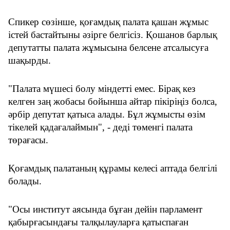
Спикер сөзінше, қоғамдық палата қашан жұмыс 
істей бастайтыны әзірге белгісіз. Қошанов барлық 
депутатты палата жұмысына белсене атсалысуға 
шақырды.
"Палата мүшесі болу міндетті емес. Бірақ кез 
келген заң жобасы бойынша айтар пікіріңіз болса, 
әрбір депутат қатыса алады. Бұл жұмысты өзім 
тікелей қадағалаймын", - деді төменгі палата 
төрағасы.
Қоғамдық палатаның құрамы келесі аптада белгілі 
болады.
"Осы институт аясында бұған дейін парламент 
қабырғасындағы талқылауларға қатыспаған 