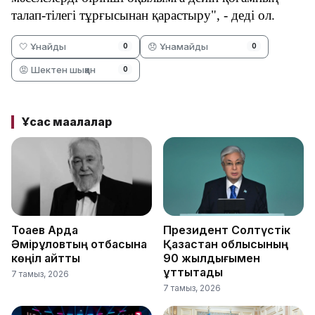
талап-тілегі тұрғысынан қарастыру", - деді ол.
🤍 Ұнайды
😞 Ұнамайды
0
0
😡 Шектен шыққан
0
Ұқсас мақалалар
Тоқаев Ардақ
Президент Солтүстік
Әмірқұловтың отбасына
Қазақстан облысының
көңіл айтты
90 жылдығымен
құттықтады
7 тамыз, 2026
7 тамыз, 2026