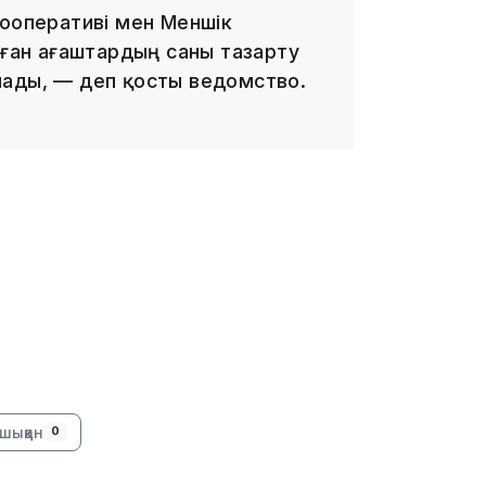
кооперативі мен Меншік
лған ағаштардың саны тазарту
лады, — деп қосты ведомство.
13:59
13:22
шыққан
0
13:05