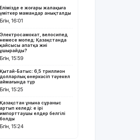
елдер
Елімізде ең жоғары жалақыға
белгілі
үміткер мамандар анықталды
болды
Бүгін, 16:01
Шығыс
Қазақстан
Электросамокат, велосипед
немесе мопед: Қазақстанда
Dongfeng
қайсысы апатқа жиі
Motor
ұшырайды?
компаниясымен
Бүгін, 15:59
жаңа
инвестициялық
Қытай-Батыс: 6,5 триллион
жобаларды
долларлық өнеркәсіп тәуекел
жүзеге
аймағында тұр
асыруға
Бүгін, 15:25
мүдделі
Қазақстан ұнына сұраныс
Мемлекеттік
артып келеді: ең ірі
білім
импорттаушы елдер белгілі
гранттарының
болды
басым
Бүгін, 15:24
бөлігі қай
мамандықтарға