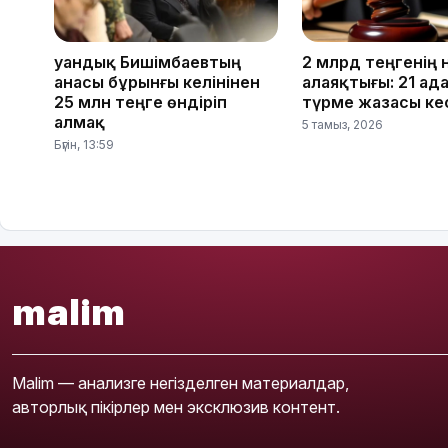
Қуандық Бишімбаевтың
2 млрд теңгенің 
анасы бұрынғы келінінен
алаяқтығы: 21 ад
25 млн теңге өндіріп
түрме жазасы кес
алмақ
5 тамыз, 2026
Бүгін, 13:59
malim
Malim — анализге негізделген материалдар,
авторлық пікірлер мен эксклюзив контент.