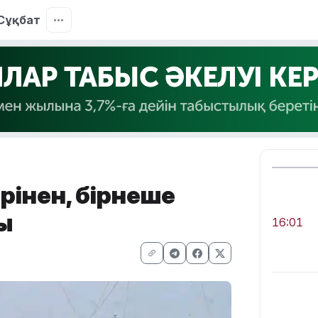
Сұқбат
рінен, бірнеше
ы
16:01