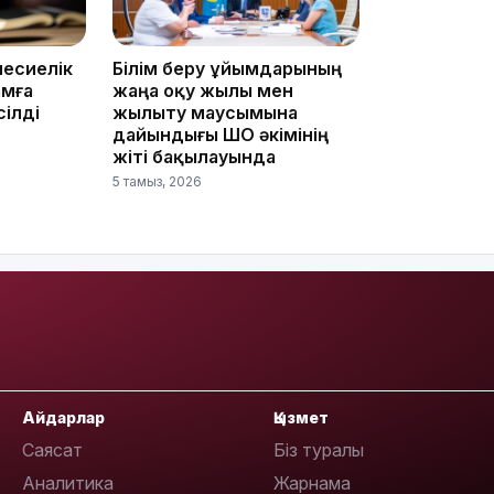
несиелік
Білім беру ұйымдарының
11:33
амға
жаңа оқу жылы мен
ілді
жылыту маусымына
дайындығы ШҚО әкімінің
жіті бақылауында
5 тамыз, 2026
11:19
Айдарлар
Қызмет
Саясат
Біз туралы
Аналитика
Жарнама