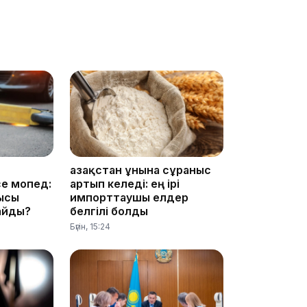
12:31
Қазақстан ұнына сұраныс
е мопед:
артып келеді: ең ірі
11:59
сысы
импорттаушы елдер
айды?
белгілі болды
Бүгін, 15:24