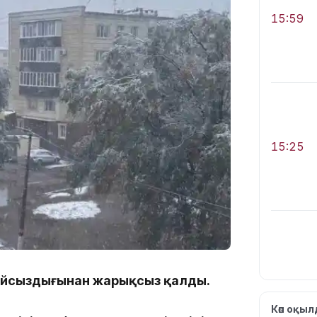
15:59
15:25
айсыздығынан жарықсыз қалды.
15:24
Көп оқы