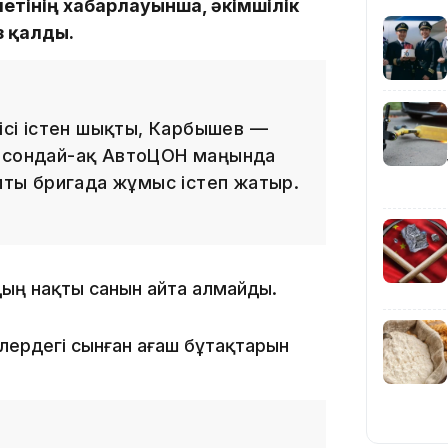
метінің хабарлауынша, әкімшілік
 қалды.
лісі істен шықты, Карбышев —
, сондай-ақ АвтоЦОН маңында
алты бригада жұмыс істеп жатыр.
14:47
дың нақты санын айта алмайды.
ердегі сынған ағаш бұтақтарын
14:36