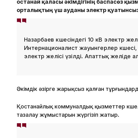
Қостанай қаласы әкімдігінің баспасөз қыз
орталықтың үш ауданы электр қуатынсыз
Назарбаев көшесіндегі 10 кВ электр же
Интернационалист жауынгерлер көшесі
электр желісі үзілді. Апаттық желіде 
Әкімдік әзірге жарықсыз қалған тұрғындар
Қостанайлық коммуналдық қызметтер көшел
тазалау жұмыстарын жүргізіп жатыр.