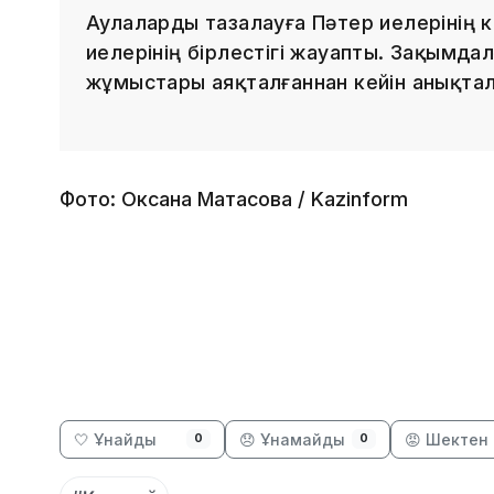
Аулаларды тазалауға Пәтер иелерінің 
иелерінің бірлестігі жауапты. Зақымда
жұмыстары аяқталғаннан кейін анықта
Фото: Оксана Матасова / Kazinform
🤍 Ұнайды
😞 Ұнамайды
😡 Шектен 
0
0