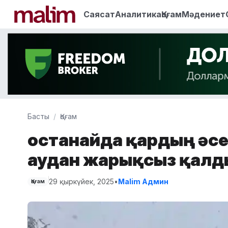
Саясат
Аналитика
Қоғам
Мәдениет
Басты
Қоғам
Қостанайда қардың әсе
аудан жарықсыз қалд
29 қыркүйек, 2025
•
Malim Админ
Қоғам