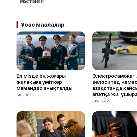
#Қостанай
Ұқсас мақалалар
Елімізде ең жоғары
Электросамокат,
жалақыға үміткер
велосипед немес
мамандар анықталды
Қазақстанда қай
апатқа жиі ұшыр
Бүгін, 16:01
Бүгін, 15:59