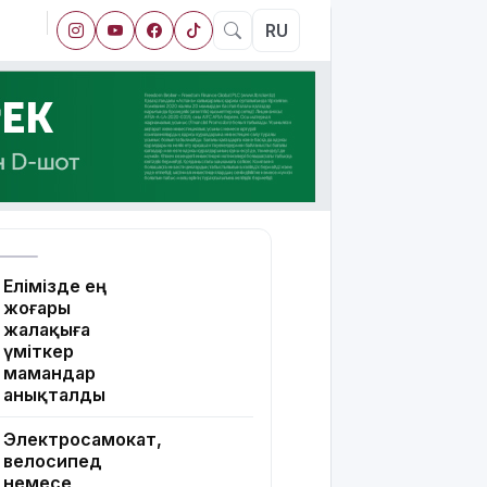
RU
Елімізде ең
жоғары
жалақыға
үміткер
мамандар
анықталды
Электросамокат,
велосипед
немесе