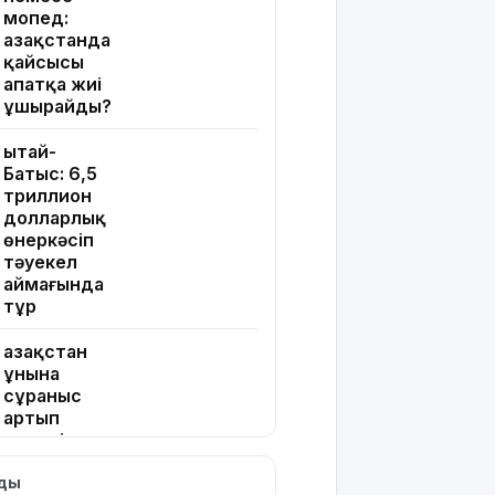
мопед:
Қазақстанда
қайсысы
апатқа жиі
ұшырайды?
Қытай-
Батыс: 6,5
триллион
долларлық
өнеркәсіп
тәуекел
аймағында
тұр
Қазақстан
ұнына
сұраныс
артып
келеді: ең
ірі
лды
импорттаушы