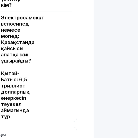
кім?
Электросамокат,
велосипед
немесе
мопед:
Қазақстанда
қайсысы
апатқа жиі
ұшырайды?
Қытай-
Батыс: 6,5
триллион
долларлық
өнеркәсіп
тәуекел
аймағында
тұр
Қазақстан
лды
ұнына