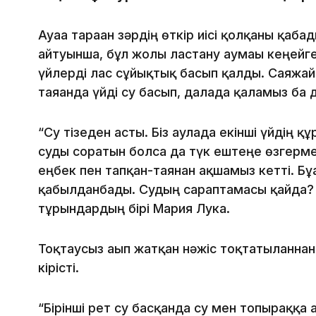
Ауаға тараған зәрдің өткір иісі қолқаны қаба
айтуынша, бұл жолы ластану аумағы кеңейге
үйлерді лас сұйықтық басып қалды. Саяжай
таяғанда үйді су басып, далада қаламыз ба 
“Су тізеден асты. Біз аулада екінші үйдің 
суды соратын болса да түк ештеңе өзгермей
еңбек пен тапқан-таянған ақшамыз кетті. Бұ
қабылданбады. Судың сараптамасы қайда? Б
тұрғындардың бірі Мария Лука.
Тоқтаусыз ағып жатқан нәжіс тоқтатылғаннан
кірісті.
“Бірінші рет су басқанда су мен топыраққа 