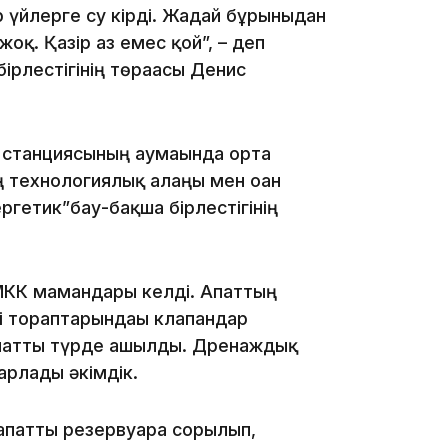
р үйлерге су кірді. Жағдай бұрынғыдан
14:36
оқ. Қазір аз емес қой”, – деп
ірлестігінің төрағасы Денис
ы станциясының аумағында орта
 технологиялық алаңы мен оған
13:59
ргетик”бау-бақша бірлестігінің
 МКК мамандары келді. Апаттың
і тораптарындағы клапандар
апатты түрде ашылды. Дренаждық
арлады әкімдік.
13:22
апатты резервуарға сорылып,