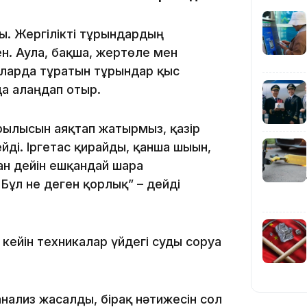
ды. Жергілікті тұрғындардың
15:24
н. Аула, бақша, жертөле мен
ларда тұратын тұрғындар қыс
да алаңдап отыр.
құрылысын аяқтап жатырмыз, қазір
ді. Іргетас қирайды, қанша шығын,
ған дейін ешқандай шара
ұл не деген қорлық” – дейді
14:47
 кейін техникалар үйдегі суды соруға
анализ жасалды, бірақ нәтижесін сол