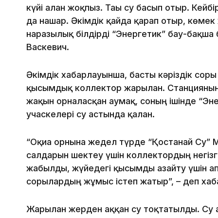
күйі алған жоқпыз. Тағы су басып отыр. Кейбі
да нашар. Әкімдік қайда қарап отыр, көмек ж
наразылық білдірді “Энергетик” бау-бақша б
Васкевич.
Әкімдік хабарлауынша, басты кәріздік сорғ
қысымдық коллектор жарылған. Станцияның
жақын орналасқан аумақ, соның ішінде “Эне
учаскелері су астында қалған.
“Оқиға орнына жедел түрде “Қостанай Су”
салдарын шектеу үшін коллектордың негізг
жабылды, жүйедегі қысымды азайту үшін 
сорғылардың жұмыс істеп жатыр”, – деп хаб
Жарылған жерден аққан су тоқтатылды. Су 