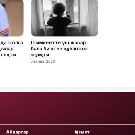
да жолға
Шымкентте үш жасар
дылар
бала биіктен құлап көз
11:33
-соқты
жұмды
5 тамыз, 2026
11:19
Айдарлар
Қызмет