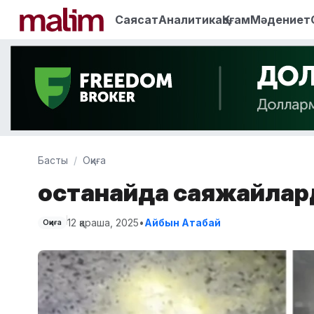
Саясат
Аналитика
Қоғам
Мәдениет
Басты
Оқиға
Қостанайда саяжайлар
12 қараша, 2025
•
Айбын Атабай
Оқиға