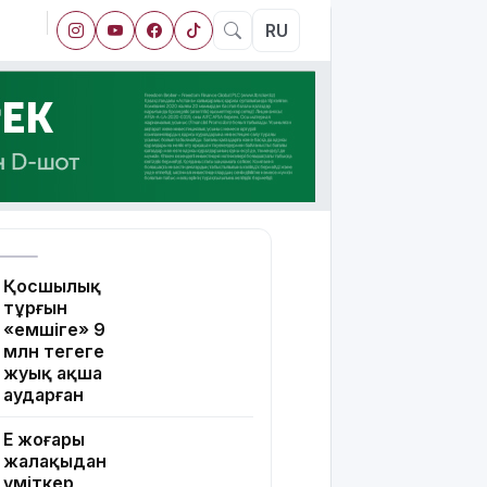
RU
Қосшылық
тұрғын
«емшіге» 9
млн теңгеге
жуық ақша
аударған
Ең жоғары
жалақыдан
үміткер