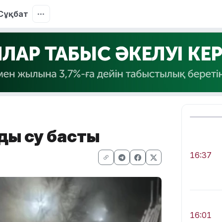
Сұқбат
ды су басты
16:37
16:01