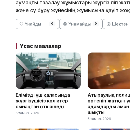
аумақты тазалау жұмыстары жүргізіліп жаты
және су бұру жүйесінің жұмысына қауіп жоқ
🤍 Ұнайды
😞 Ұнамайды
😡 Шектен 
0
0
Ұқсас мақалалар
Еліміздің үш қаласында
Атыраулық поли
жүргізушісіз көліктер
өртеніп жатқан 
сынақтан өткізіледі
адамдарды аман
шықты
5 тамыз, 2026
5 тамыз, 2026