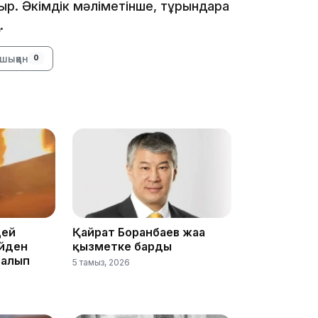
р. Әкімдік мәліметінше, тұрғындарға
.
шыққан
0
13:05
12:31
цей
Қайрат Боранбаев жаңа
үйден
қызметке барды
 алып
5 тамыз, 2026
11:59