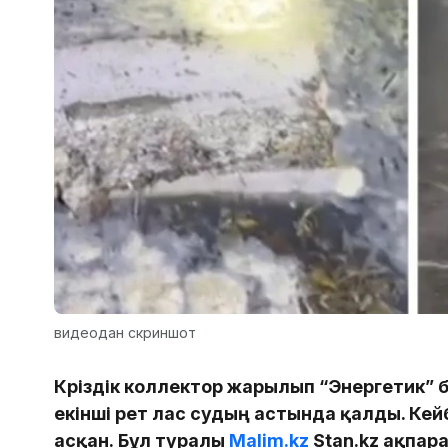
видеодан скриншот
Кәріздік коллектор жарылып “Энергетик” б
екінші рет лас судың астында қалды. Кейб
асқан. Бұл туралы
Malim.kz
Stan.kz ақпара