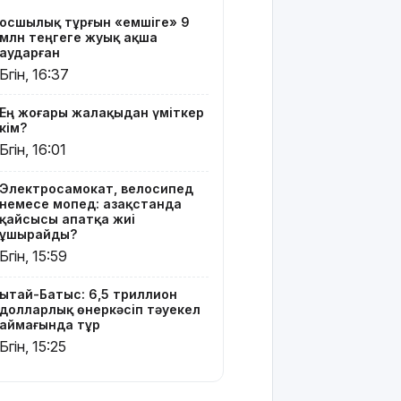
сұраныс
Қосшылық тұрғын «емшіге» 9
артып
млн теңгеге жуық ақша
келеді: ең ірі
аударған
импорттаушы
Бүгін, 16:37
елдер
белгілі
Ең жоғары жалақыдан үміткер
болды
кім?
Бүгін, 16:01
Шығыс
Қазақстан
Электросамокат, велосипед
Dongfeng
немесе мопед: Қазақстанда
Motor
қайсысы апатқа жиі
компаниясымен
ұшырайды?
жаңа
Бүгін, 15:59
инвестициялық
жобаларды
Қытай-Батыс: 6,5 триллион
жүзеге
долларлық өнеркәсіп тәуекел
асыруға
аймағында тұр
мүдделі
Бүгін, 15:25
Мемлекеттік
білім