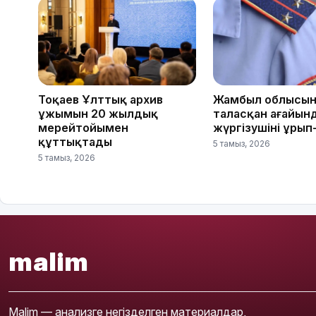
Тоқаев Ұлттық архив
Жамбыл облысын
ұжымын 20 жылдық
таласқан ағайын
мерейтойымен
жүргізушіні ұрып
құттықтады
5 тамыз, 2026
5 тамыз, 2026
malim
Malim — анализге негізделген материалдар,