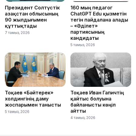
Президент Солтүстік
160 мың педагог
Қазақстан облысының
ChatGPT Edu қызметін
90 жылдығымен
тегін пайдалана алады
құттықтады
– «Әділет»
партиясының
7 тамыз, 2026
кандидаты
5 тамыз, 2026
Тоқаев «Бәйтерек»
Тоқаев Иван Гапичтің
холдингінің даму
қайтыс болуына
жоспарымен танысты
байланысты көңіл
айтты
5 тамыз, 2026
4 тамыз, 2026