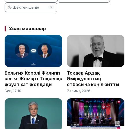
😡 Шектен шыққан
0
Ұқсас мақалалар
Бельгия Королі Филипп
Тоқаев Ардақ
Қасым-Жомарт Тоқаевқа
Әмірқұловтың
жауап хат жолдады
отбасына көңіл айтты
Бүгін, 17:10
7 тамыз, 2026