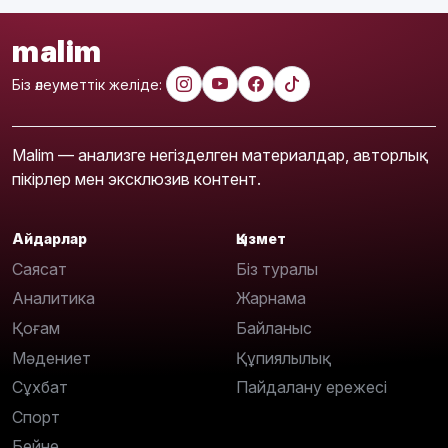
malim
Біз әлеуметтік желіде:
Malim — анализге негізделген материалдар, авторлық
пікірлер мен эксклюзив контент.
Айдарлар
Қызмет
Саясат
Біз туралы
Аналитика
Жарнама
Қоғам
Байланыс
Мәдениет
Құпиялылық
Сұхбат
Пайдалану ережесі
Спорт
Бейне