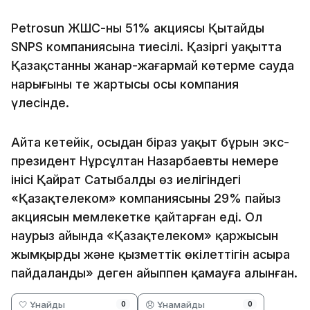
Petrosun ЖШС-ның 51% акциясы Қытайдың
SNPS компаниясына тиесілі. Қазіргі уақытта
Қазақстанның жанар-жағармай көтерме сауда
нарығының тең жартысы осы компания
үлесінде.
Айта кетейік, осыдан біраз уақыт бұрын экс-
президент Нұрсұлтан Назарбаевтың немере
інісі Қайрат Сатыбалды өз иелігіндегі
«Қазақтелеком» компаниясының 29% пайыз
акциясын мемлекетке қайтарған еді. Ол
наурыз айында «Қазақтелеком» қаржысын
жымқырды және қызметтік өкілеттігін асыра
пайдаланды» деген айыппен қамауға алынған.
🤍 Ұнайды
😞 Ұнамайды
0
0