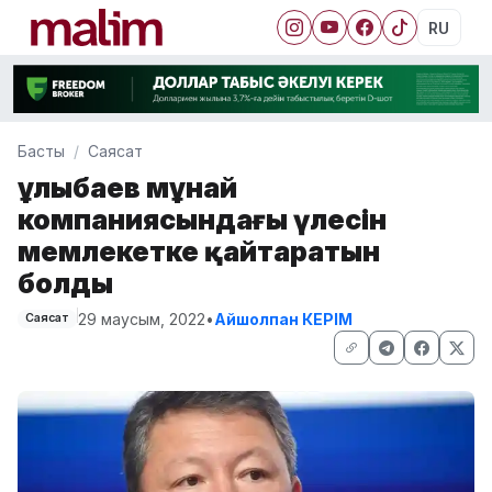
RU
Басты
Саясат
Құлыбаев мұнай
компаниясындағы үлесін
мемлекетке қайтаратын
болды
29 маусым, 2022
•
Айшолпан КЕРІМ
Саясат