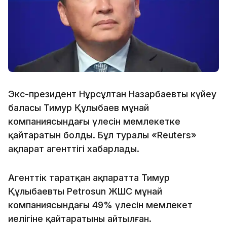
Экс-президент Нұрсұлтан Назарбаевтың күйеу
баласы Тимур Құлыбаев мұнай
компаниясындағы үлесін мемлекетке
қайтаратын болды. Бұл туралы «Reuters»
ақпарат агенттігі хабарлады.
Агенттік таратқан ақпаратта Тимур
Құлыбаевтың Petrosun ЖШС мұнай
компаниясындағы 49% үлесін мемлекет
иелігіне қайтаратыны айтылған.