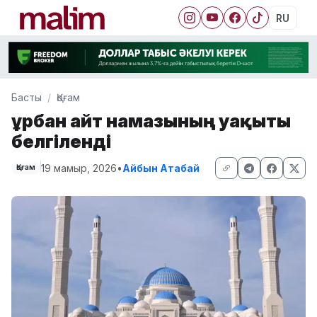
RU
Басты
Қоғам
Құрбан айт намазының уақыты
белгіленді
19 мамыр, 2026
•
Айбын Атабай
Қоғам