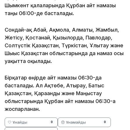
Шымкент қалаларында Құрбан айт намазы
таңғы 06:00-де басталады.
Сондай-ақ Абай, Ақмола, Алматы, Жамбыл,
Жетісу, Қостанай, Қызылорда, Павлодар,
Солтүстік Қазақстан, Түркістан, Ұлытау және
Шығыс Қазақстан облыстарында да намаз осы
уақытта оқылады.
Бірқатар өңірде айт намазы 06:30-да
басталады. Ал Ақтөбе, Атырау, Батыс
Қазақстан, Қарағанды және Маңғыстау
облыстарында Құрбан айт намазы 06:30-ға
жоспарланған.
🤍 Ұнайды
😞 Ұнамайды
0
0