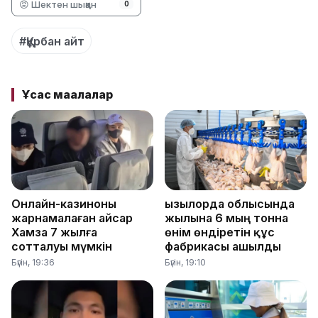
😡 Шектен шыққан
0
#Құрбан айт
Ұқсас мақалалар
Онлайн-казиноны
Қызылорда облысында
жарнамалаған Қайсар
жылына 6 мың тонна
Хамза 7 жылға
өнім өндіретін құс
сотталуы мүмкін
фабрикасы ашылды
Бүгін, 19:36
Бүгін, 19:10