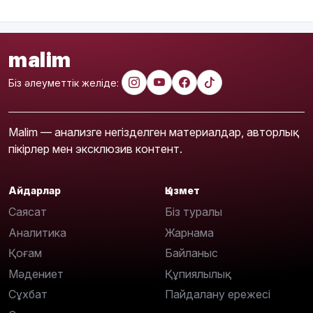
malim
Біз әлеуметтік желіде:
Malim — анализге негізделген материалдар, авторлық
пікірлер мен эксклюзив контент.
Айдарлар
Қызмет
Саясат
Біз туралы
Аналитика
Жарнама
Қоғам
Байланыс
Мәдениет
Құпиялылық
Сұхбат
Пайдалану ережесі