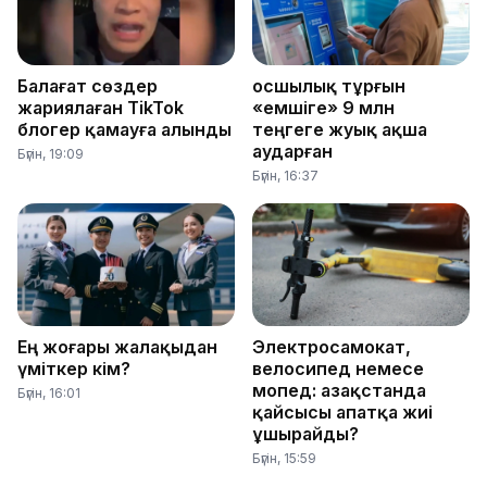
Балағат сөздер
Қосшылық тұрғын
жариялаған TikTok
«емшіге» 9 млн
блогер қамауға алынды
теңгеге жуық ақша
аударған
Бүгін, 19:09
Бүгін, 16:37
Ең жоғары жалақыдан
Электросамокат,
үміткер кім?
велосипед немесе
мопед: Қазақстанда
Бүгін, 16:01
қайсысы апатқа жиі
ұшырайды?
Бүгін, 15:59