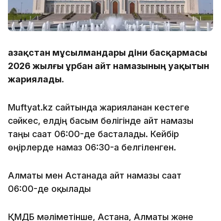
Қазақстан мұсылмандары діни басқармасы
2026 жылғы Құрбан айт намазының уақытын
жариялады.
Muftyat.kz сайтында жарияланған кестеге
сәйкес, елдің басым бөлігінде айт намазы
таңғы сағат 06:00-де басталады. Кейбір
өңірлерде намаз 06:30-ға белгіленген.
Алматы мен Астанада айт намазы сағат
06:00-де оқылады
ҚМДБ мәліметінше, Астана, Алматы және