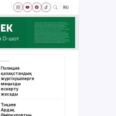
RU
Полиция
қазақстандық
жүргізушілерге
маңызды
ескерту
жасады
Тоқаев
Ардақ
Әмірқұловтың