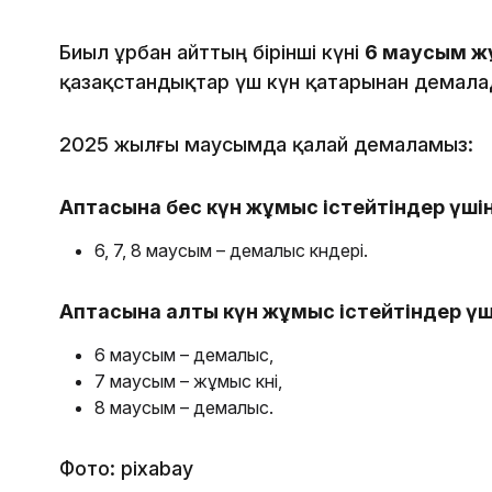
Биыл Құрбан айттың бірінші күні
6 маусым ж
қазақстандықтар үш күн қатарынан демала
2025 жылғы маусымда қалай демаламыз:
Аптасына бес күн жұмыс істейтіндер үшін
6, 7, 8 маусым – демалыс күндері.
Аптасына алты күн жұмыс істейтіндер үш
6 маусым – демалыс,
7 маусым – жұмыс күні,
8 маусым – демалыс.
Фото: pixabay