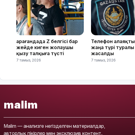
Қарағандада Z белгісі бар
Телефон алаяқт
жейде киген жолаушы
жаңа түрі туралы
қызу талқыға түсті
жасалды
7 тамыз, 2026
7 тамыз, 2026
malim
Malim — анализге негізделген материалдар,
авторлық пікірлер мен эксклюзив контент.