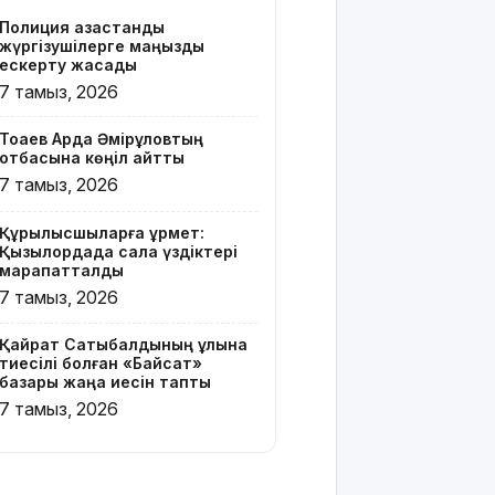
Z белгісі
Полиция қазақстандық
бар жейде
жүргізушілерге маңызды
киген
ескерту жасады
жолаушы
7 тамыз, 2026
қызу
талқыға
Тоқаев Ардақ Әмірқұловтың
түсті
отбасына көңіл айтты
7 тамыз, 2026
Президент
Солтүстік
Құрылысшыларға құрмет:
Қазақстан
Қызылордада сала үздіктері
облысының
марапатталды
90
7 тамыз, 2026
жылдығымен
құттықтады
Қайрат Сатыбалдының ұлына
тиесілі болған «Байсат»
Телефон
базары жаңа иесін тапты
алаяқтығының
7 тамыз, 2026
жаңа түрі
туралы
ескерту
жасалды