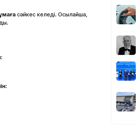
ұмаға
сәйкес келеді. Осылайша,
19:39
ды.
:
18:45
ін:
17:34