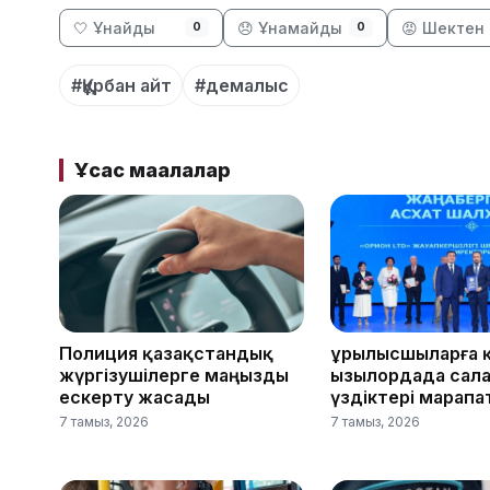
🤍 Ұнайды
😞 Ұнамайды
😡 Шектен 
0
0
#Құрбан айт
#демалыс
Ұқсас мақалалар
Полиция қазақстандық
Құрылысшыларға 
жүргізушілерге маңызды
Қызылордада сал
ескерту жасады
үздіктері марап
7 тамыз, 2026
7 тамыз, 2026