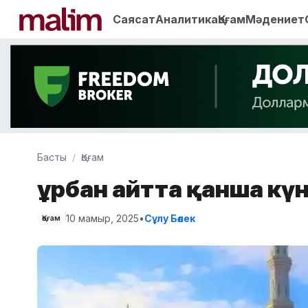
Саясат
Аналитика
Қоғам
Мәдениет
Басты
Қоғам
Құрбан айтта қанша к
10 мамыр, 2025
•
Сұлу Бөлек
Қоғам