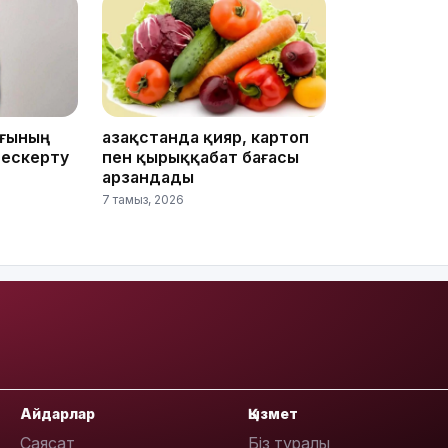
15:33
ығының
Қазақстанда қияр, картоп
15:04
 ескерту
пен қырыққабат бағасы
арзандады
7 тамыз, 2026
14:10
Айдарлар
Қызмет
Саясат
Біз туралы