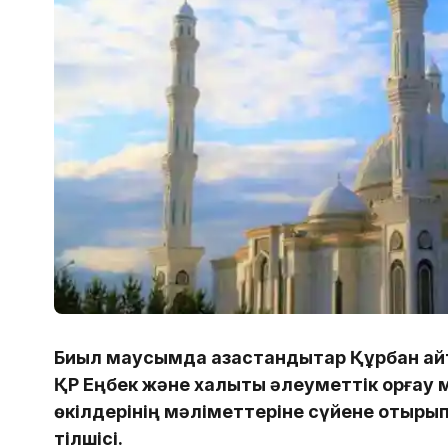
Биыл маусымда қазақстандықтар Құрбан ай
ҚР Еңбек және халықты әлеуметтік қорғау м
өкілдерінің мәліметтеріне сүйене отырып
тілшісі.