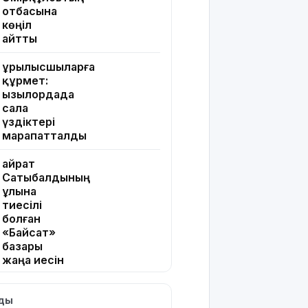
отбасына
көңіл
айтты
Құрылысшыларға
құрмет:
Қызылордада
сала
үздіктері
марапатталды
Қайрат
Сатыбалдының
ұлына
тиесілі
болған
«Байсат»
базары
жаңа иесін
тапты
лды
Қарағандада