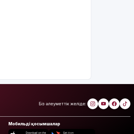
интеллектіні
өшіруге
міндеттейтін
болып
жатыр
Грант
иегерлерінің
тізімі
шықты
Белгілі
блогер
Астанада
былапыт
сөз
айтқаны
үшін
Біз әлеуметтік желіде:
қамауға
алынды
Мобильді қосымшалар
Мектеп
оқушылары
Download on the
Get it on