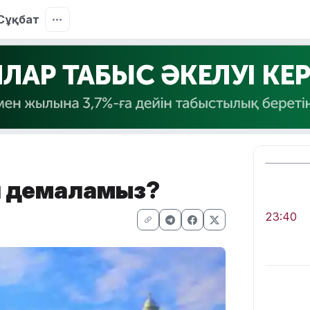
Сұқбат
үн демаламыз?
23:40