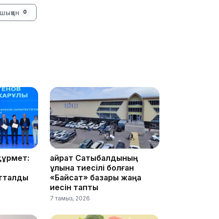
шыққан
0
16:34
16:33
құрмет:
Қайрат Сатыбалдының
16:01
а
ұлына тиесілі болған
атталды
«Байсат» базары жаңа
иесін тапты
7 тамыз, 2026