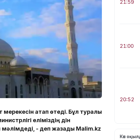
21:59
21:00
20:52
т мерекесін атап өтеді. Бұл туралы
инистрлігі еліміздің дін
 мәлімдеді, - деп жазады Malim.kz
Көп оқы