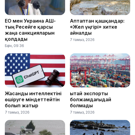
ЕО мен Украина АҚШ-
Аптаптан қашқандар:
тың Ресейге қарсы
«Жел үңгірі» хитке
жаңа санкцияларын
айналды
қолдады
7 тамыз, 2026
Бүгін, 09:36
Жасанды интеллектіні
Қытай экспорты
өшіруге міндеттейтін
болжамдағыдай
болып жатыр
болмады
7 тамыз, 2026
7 тамыз, 2026