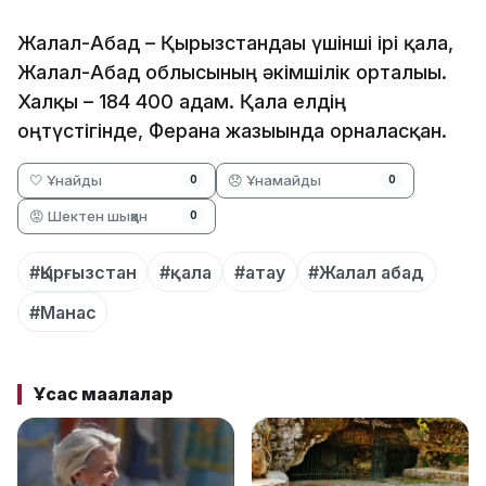
Жалал-Абад – Қырғызстандағы үшінші ірі қала,
Жалал-Абад облысының әкімшілік орталығы.
Халқы – 184 400 адам. Қала елдің
оңтүстігінде, Ферғана жазығында орналасқан.
🤍 Ұнайды
😞 Ұнамайды
0
0
😡 Шектен шыққан
0
#Қырғызстан
#қала
#атау
#Жалал абад
#Манас
Ұқсас мақалалар