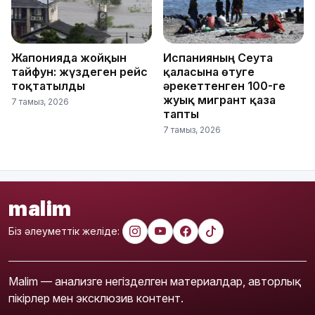
Жапонияда жойқын
Испанияның Сеута
тайфун: жүздеген рейс
қаласына өтуге
тоқтатылды
әрекеттенген 100-ге
жуық мигрант қаза
7 тамыз, 2026
тапты
7 тамыз, 2026
malim
Біз әлеуметтік желіде:
Malim — анализге негізделген материалдар, авторлық
пікірлер мен эксклюзив контент.