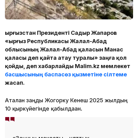
Қырғызстан Президенті Садыр Жапаров
«Қырғыз Республикасы Жалал-Абад
облысының Жалал-Абад қаласын Манас
қаласы деп қайта атау туралы» заңға қол
қойды, деп хабарлайды Malim.kz мемлекет
басшысының баспасөз қызметіне сілтеме
жасап.
Аталған заңды Жогорку Кенеш 2025 жылдың
10 қыркүйегінде қабылдаған.