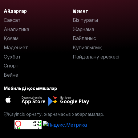
Айдарлар
Қызмет
Саясат
Біз туралы
Аналитика
Жарнама
Қоғам
Байланыс
Мәдениет
Құпиялылық
Сұхбат
Пайдалану ережесі
Спорт
Бейне
Мобильді қосымшалар
Download on the
Get it on
App Store
Google Play
Қауіпсіз орнату, жарнамасыз хабарламалар.