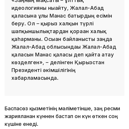
«Заңның мақсаты – ұлттық
идеологияны нығайту, Жалал-Абад
қаласына ұлы Манас батырдың есімін
беру. Ол – қырғыз халқын түрлі
шапқыншылықтардан қорғаған халық
қаһарманы. Осыған байланысты заңда
Жалал-Абад облысындағы Жалал-Абад
қаласын Манас қаласы деп қайта атау
көзделген», – делінген Қырғызстан
Президенті әкімшілігінің
хабарламасында.
Баспасөз қызметінің мәліметінше, заң ресми
жарияланған күннен бастап он күн өткен соң
күшіне енеді.