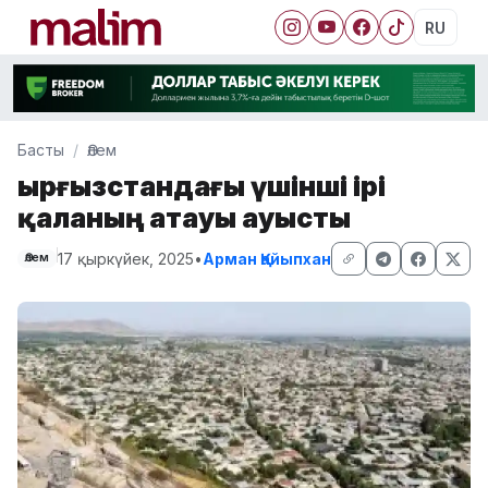
RU
Басты
Әлем
Қырғызстандағы үшінші ірі
қаланың атауы ауысты
17 қыркүйек, 2025
•
Арман Қайыпхан
Әлем