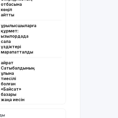
отбасына
көңіл
айтты
Құрылысшыларға
құрмет:
Қызылордада
сала
үздіктері
марапатталды
Қайрат
Сатыбалдының
ұлына
тиесілі
болған
«Байсат»
базары
жаңа иесін
тапты
лды
Қарағандада