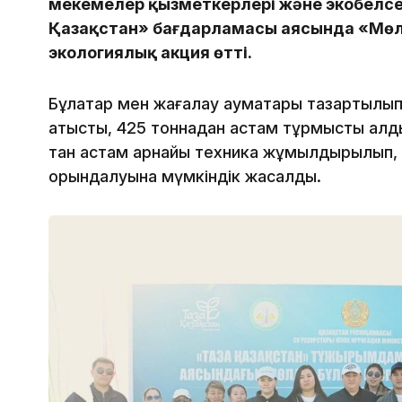
мекемелер қызметкерлері және экобелс
Қазақстан» бағдарламасы аясында «Мөл
экологиялық акция өтті.
Бұлақтар мен жағалау аумақтары тазартылып
қатысты, 425 тоннадан астам тұрмыстық қалд
тан астам арнайы техника жұмылдырылып,
орындалуына мүмкіндік жасалды.