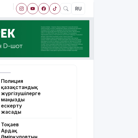
RU
Полиция
қазақстандық
жүргізушілерге
маңызды
ескерту
жасады
Тоқаев
Ардақ
Әмірқұловтың