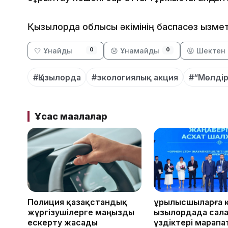
Қызылорда облысы әкімінің баспасөз қызмет
🤍 Ұнайды
😞 Ұнамайды
😡 Шектен 
0
0
#Қызылорда
#экологиялық акция
#“Мөлдір
Ұқсас мақалалар
Полиция қазақстандық
Құрылысшыларға 
жүргізушілерге маңызды
Қызылордада сал
ескерту жасады
үздіктері марап