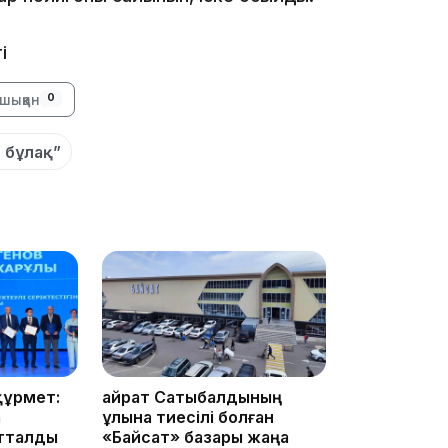
і
шыққан
0
12:17
 бұлақ”
11:23
құрмет:
Қайрат Сатыбалдының
а
ұлына тиесілі болған
атталды
«Байсат» базары жаңа