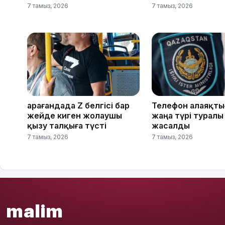
7 тамыз, 2026
7 тамыз, 2026
Қарағандада Z белгісі бар
Телефон алаяқт
жейде киген жолаушы
жаңа түрі туралы
қызу талқыға түсті
жасалды
7 тамыз, 2026
7 тамыз, 2026
malim