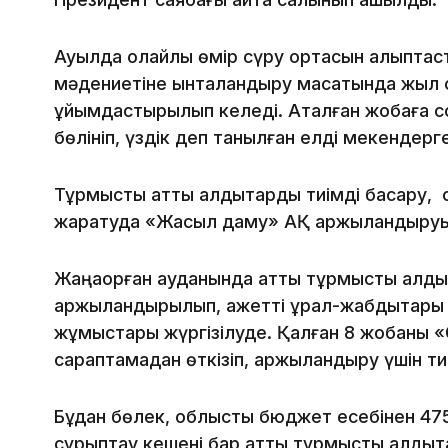
Ауылда қолайлы өмір сүру ортасын қалыпта
мәдениетіне ынталандыру мақсатында жыл с
ұйымдастырылып келеді. Аталған жобаға с
бөлініп, үздік деп танылған елді мекендер
Тұрмыстық қатты қалдықтарды тиімді басқару
жаратуда «Жасыл даму» АҚ қаржыландыруым
Жаңақорған ауданында қатты тұрмыстық қалды
қаржыландырылып, қажетті құрал-жабдықтары ж
жұмыстары жүргізілуде. Қалған 8 жобаны «
сараптамадан өткізіп, қаржыландыру үшін ти
Бұдан бөлек, облыстық бюджет есебінен 4
сұрыптау кешені бар қатты тұрмыстық қалдық