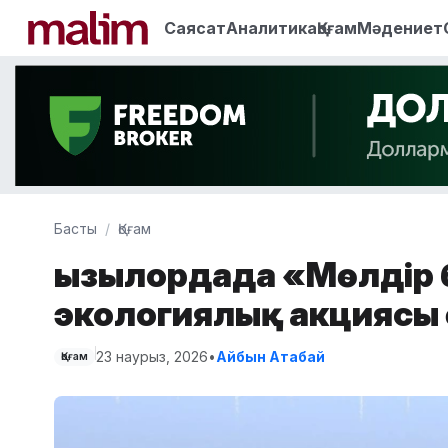
Саясат
Аналитика
Қоғам
Мәдениет
Басты
Қоғам
Қызылордада «Мөлдір
экологиялық акциясы 
23 наурыз, 2026
•
Айбын Атабай
Қоғам