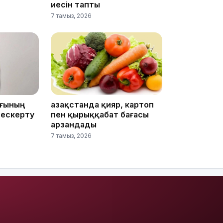
11:20
иесін тапты
7 тамыз, 2026
10:53
ығының
Қазақстанда қияр, картоп
 ескерту
пен қырыққабат бағасы
арзандады
7 тамыз, 2026
10:35