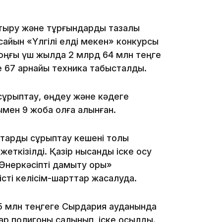
стыру және тұрғындарды тазалық
айын «Үлгілі елді мекен» конкурсы
13:14
оңғы үш жылда 2 млрд 64 млн теңге
ге 67 арнайы техника табысталды.
, сұрыптау, өңдеу және кәдеге
ен 9 жоба қолға алынған.
қтарды сұрыптау кешені толық
13:08
еткізілді. Қазір нысанды іске қосу
Өнеркәсіпті дамыту қоры»
істі келісім-шарттар жасалуда.
75 млн теңгеге Сырдария ауданында
12:35
тар полигоны салынып, іске қосылды.