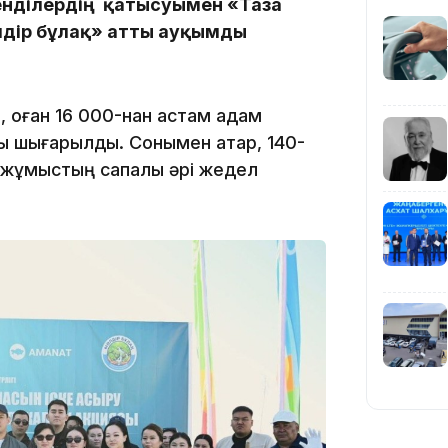
енділердің қатысуымен «Таза
дір бұлақ» атты ауқымды
19:39
, оған 16 000-нан астам адам
ық шығарылды. Сонымен қатар, 140-
 жұмыстың сапалы әрі жедел
18:45
17:34