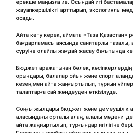
ерекше маңызға ие. Осындай игі бастамалар
жауапкершілікті арттырып, экологиялық мәд
қосады.
Айта кету керек, аймақта «Таза Қазақстан» 
бағдарламасы аясында санитарлық тазалық,
сүруіне қолайлы жағдай жасау бағытында к
Бюджет қаражатынан бөлек, кәсіпкерлердің
орындары, балалар ойын және спорт алаңдар
кезеңімен қайта жаңғыртылып, тұрғын үйле
талаптарға сай жөндеуден өткізілуде.
Соңғы жылдары бюджет және демеушілік қ
қаласындағы орталық алаң, қалалық мәдени-д
қайта жаңғыртылып, тұрғындар игілігіне бер
Президент саябағы қайта салынып ашылды.