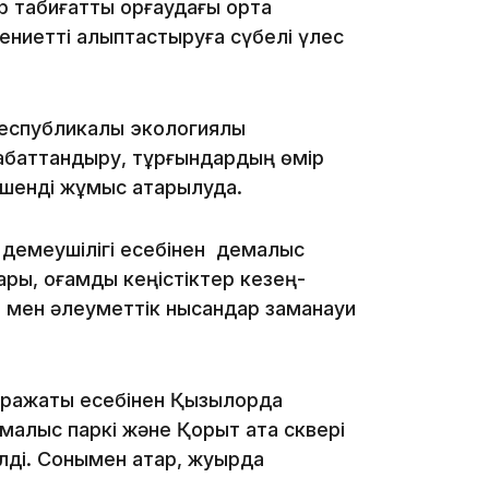
 табиғатты қорғаудағы ортақ
15:33
ениетті қалыптастыруға сүбелі үлес
республикалық экологиялық
 абаттандыру, тұрғындардың өмір
15:04
ешенді жұмыс атқарылуда.
 демеушілігі есебінен демалыс
ы, қоғамдық кеңістіктер кезең-
р мен әлеуметтік нысандар заманауи
14:10
аражаты есебінен Қызылорда
емалыс паркі және Қорқыт ата сквері
ілді. Сонымен қатар, жуырда