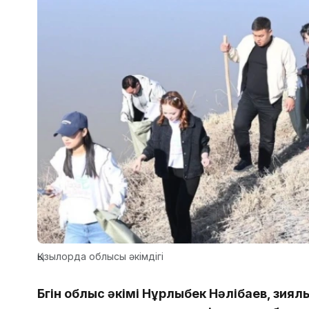
Қызылорда облысы әкімдігі
Бүгін облыс әкімі Нұрлыбек Нәлібаев, зия