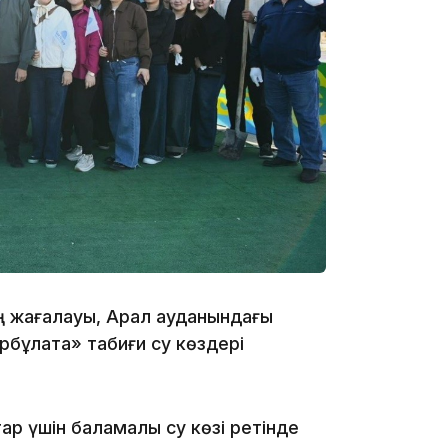
16:34
16:33
ің жағалауы, Арал ауданындағы
16:01
рбұлақта» табиғи су көздері
ар үшін баламалы су көзі ретінде