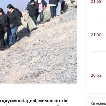
21:59
21:00
20:52
лы қауым өкілдері, мемлекеттік
Көп оқы