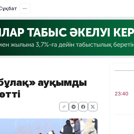
Сұқбат
 бұлақ» ауқымды
өтті
23:40