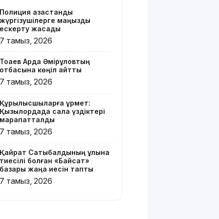
Z белгісі
Полиция қазақстандық
бар жейде
жүргізушілерге маңызды
киген
ескерту жасады
жолаушы
7 тамыз, 2026
қызу
талқыға
Тоқаев Ардақ Әмірқұловтың
түсті
отбасына көңіл айтты
7 тамыз, 2026
Президент
Солтүстік
Құрылысшыларға құрмет:
Қазақстан
Қызылордада сала үздіктері
облысының
марапатталды
90
7 тамыз, 2026
жылдығымен
құттықтады
Қайрат Сатыбалдының ұлына
тиесілі болған «Байсат»
Телефон
базары жаңа иесін тапты
алаяқтығының
7 тамыз, 2026
жаңа түрі
туралы
ескерту
жасалды