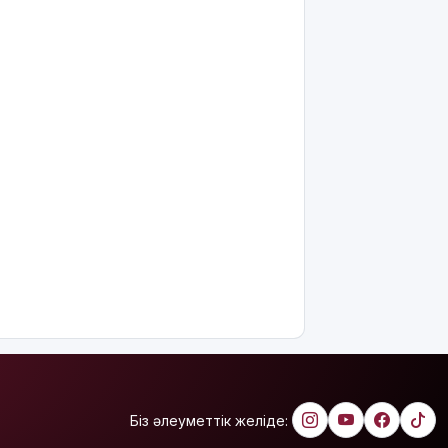
күш
қолданғаны
видеоға
түсіп
қалды
Ғалымдар
"ми
дамуына
еттен гөрі
қант
пайдалы"
деп жатыр
Атырауда
ер адам 12
жастағы
қызды
алкогольге
жұмсап,
зорламақ
Біз әлеуметтік желіде:
болған