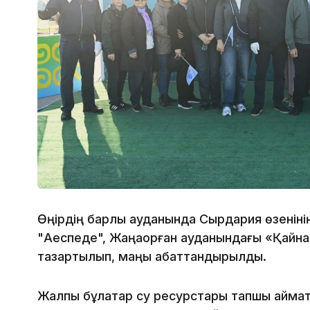
Өңірдің барлық ауданында Сырдария өзенін
"Ақеспеде", Жаңақорған ауданындағы «Қайна
тазартылып, маңы абаттандырылды.
Жалпы бұлақтар су ресурстары тапшы аймақт