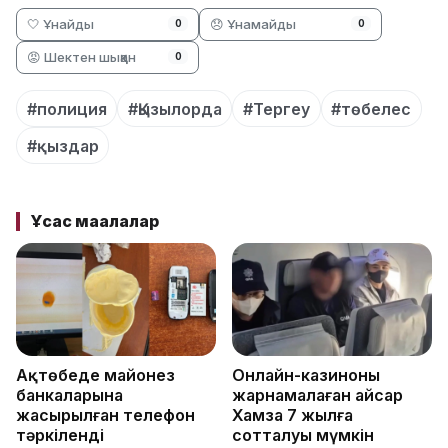
🤍 Ұнайды
😞 Ұнамайды
0
0
😡 Шектен шыққан
0
#полиция
#Қызылорда
#Тергеу
#төбелес
#қыздар
Ұқсас мақалалар
Ақтөбеде майонез
Онлайн-казиноны
банкаларына
жарнамалаған Қайсар
жасырылған телефон
Хамза 7 жылға
тәркіленді
сотталуы мүмкін