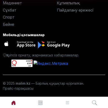
Мәдениет
Құпиялылық
Сұхбат
Пайдалану ережесі
Спорт
Бейне
Мобильді қосымшалар
Download on the
Get it on
App Store
Google Play
Қауіпсіз орнату, жарнамасыз хабарламалар.
© 2025
malim.kz
— Барлық құқықтар қорғалған.
Прайс-парақшасы