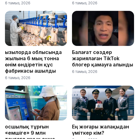
6 тамыз, 2026
6 тамыз, 2026
Қызылорда облысында
Балағат сөздер
жылына 6 мың тонна
жариялаған TikTok
өнім өндіретін құс
блогер қамауға алынды
фабрикасы ашылды
6 тамыз, 2026
6 тамыз, 2026
Қосшылық тұрғын
Ең жоғары жалақыдан
«емшіге» 9 млн
үміткер кім?
теңгеге жуық ақша