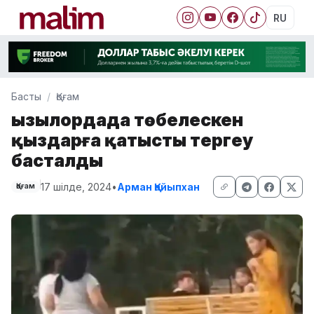
RU
Басты
Қоғам
Қызылордада төбелескен
қыздарға қатысты тергеу
басталды
17 шілде, 2024
•
Арман Қайыпхан
Қоғам