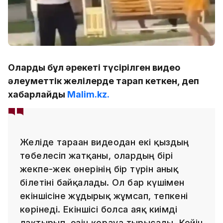
Олардың бұл әрекеті түсірілген видео
әлеуметтік желілерде тарап кеткен, деп
хабарлайды
Malim.kz.
Желіде тараған видеодан екі қыздың
төбелесіп жатқаны, олардың бірі
жекпе-жек өнерінің бір түрін анық
білетіні байқалады. Ол бар күшімен
екіншісіне жұдырық жұмсап, тепкені
көрінеді. Екіншісі болса аяқ киімді
лақтырып, өзін қорғауға тырысады. Кейін