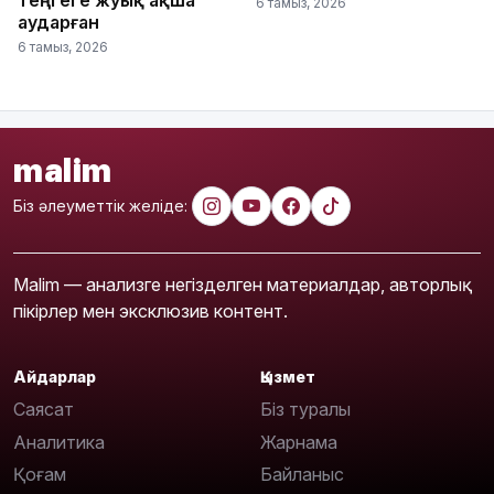
6 тамыз, 2026
аударған
6 тамыз, 2026
malim
Біз әлеуметтік желіде:
Malim — анализге негізделген материалдар, авторлық
пікірлер мен эксклюзив контент.
Айдарлар
Қызмет
Саясат
Біз туралы
Аналитика
Жарнама
Қоғам
Байланыс