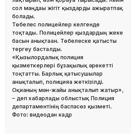
сол маңдағы жігіт қыздарды ажыратпақ
болады.
Төбелес полицейлер келгенде
тоқтады. Полицейлер қыздардың жеке
басын анықтаған. Төбелеске қатысты
тергеу басталды.
«Қызылордалық полиция
қызметкерлері бұзақылық әрекетті
тоқтатты. Барлық қатысушылар
анықталып, полицияға жеткізілді.
Оқиғаның мән-жайы анықталып жатыр»,
– деп хабарлады облыстық Полиция
департаментінің баспасөз қызметі.
Фото: видеодан кадр