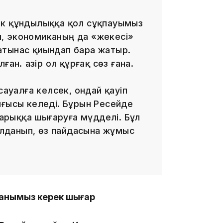
ік құндылыққа қол сұқпауымыз
, экономиканың да «жекесі»
атынас қиындап бара жатыр.
ан. Қазір ол құрғақ сөз ғана.
09:53
сауалға келсек, ондай қауіп
лғысы келеді. Бұрын Ресейде
нарыққа шығаруға мүдделі. Бұл
қолданып, өз пайдасына жұмыс
09:40
ғанымыз керек шығар