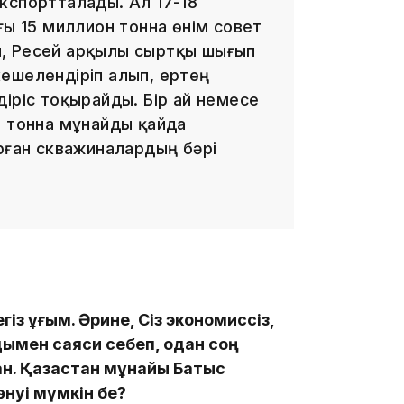
кспортталады. Ал 17-18
ғы 15 миллион тонна өнім совет
11:23
, Ресей арқылы сыртқы шығып
ешелендіріп алып, ертең
іріс тоқырайды. Бір ай немесе
н тонна мұнайды қайда
ұрған скважиналардың бәрі
11:20
10:53
із ұғым. Әрине, Сіз экономиссіз,
лдымен саяси себеп, одан соң
н. Қазақстан мұнайы Батыс
өнуі мүмкін бе?