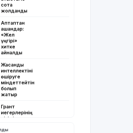
сотқа
жолданды
Аптаптан
қашқандар:
«Жел
үңгірі»
хитке
айналды
Жасанды
интеллектіні
өшіруге
міндеттейтін
болып
жатыр
Грант
иегерлерінің
тізімі шықты
ылды
Белгілі