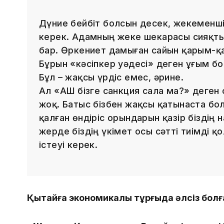
Дүние бейбіт болсын десек, жекеменш
керек. Адамның жеке шекарасы сияқты
бар. Өркениет дамыған сайын қарым-қ
Бұрын «кәсіпкер уәдесі» деген ұғым болғ
Бұл – жақсы үрдіс емес, әрине.
Ал «АҚШ бізге санкция сала ма?» деген 
жоқ. Батыс бізбен жақсы қатынаста бо
қалған өндіріс орындарын қазір біздің 
жерде біздің үкімет осы сәтті тиімді 
істеуі керек.
Қытайға экономикалық тұрғыда әлсіз бол