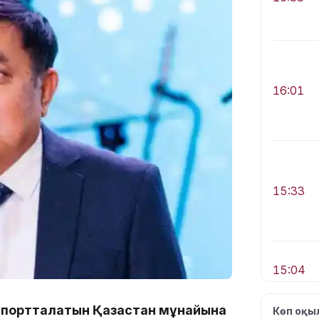
16:01
15:33
15:04
спортталатын Қазақстан мұнайына
Көп оқ