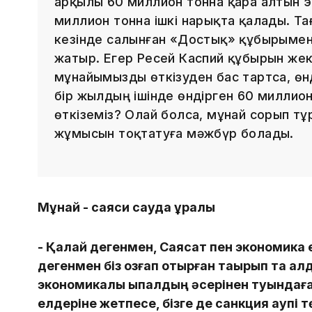
арқылы 60 миллион тонна қара алтын э
миллион тонна ішкі нарықта қалады. Та
кезінде салынған «Достық» құбырымен
жатыр. Егер Ресей Каспий құбырын жек
мұнайымызды өткізуден бас тартса, өнд
бір жылдың ішінде өндірген 60 миллио
өткіземіз? Олай болса, мұнай сорып т
жұмысын тоқтатуға мәжбүр болады.
Мұнай - саяси сауда құралы
- Қалай дегенмен, Саясат пен экономика ег
дегенмен біз қозғап отырған тақырып та а
экономикалық ықпалдың әсерінен туындаға
елдеріне жетпесе, бізге де санкция қаупі т