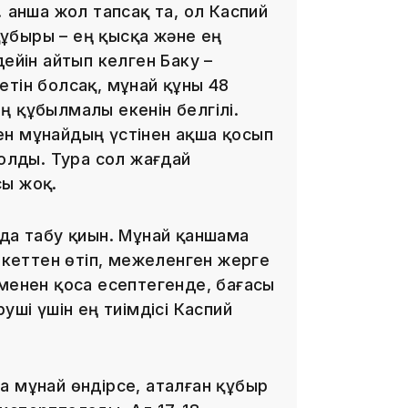
 Қанша жол тапсақ та, ол Каспий
13:08
ұбыры – ең қысқа және ең
дейін айтып келген Баку –
етін болсақ, мұнай құны 48
ң құбылмалы екенін белгілі.
рген мұнайдың үстінен ақша қосып
12:35
болды. Тура сол жағдай
сы жоқ.
йда табу қиын. Мұнай қаншама
кеттен өтіп, межеленген жерге
ыменен қоса есептегенде, бағасы
12:17
уші үшін ең тиімдісі Каспий
а мұнай өндірсе, аталған құбыр