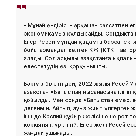
- Мұнай өндірісі – әрқашан саясатпен ег
экономикамыз құлдырайды. Сондықтан 
Егер Ресей мұндай қадамға барса, екі ж
бойы армандап келген КҚЖ (КТК - авто
алады. Сол арқылы Қазақстанға ықпалын
елестетудің өзі қорқынышты.
Бәріміз білетіндей, 2022 жылы Ресей У
Қазақстан «Батыстың нысанасына ілігіп
қойылды. Мен сонда «Батыстан емес, ә
дегенмін. Айтып, ауыз жиып үлгерген 
ішінде Каспий құбыр желісі неше рет т
қорқытып, үркітті?! Егер желі Ресей е
жағдай ушығады.