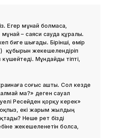
10:35
із. Егер мұнай болмаса,
мұнай – саяси сауда құралы.
еп биге шығады. Бірінші, өмір
р) құбырын жекешелендіріп
 күшейтеді. Мұндайды тіпті,
10:25
краинаға соғыс ашты. Сол кезде
 қалмай ма?» деген сауал
уелі Ресейден қорқу керек»
жоқпыз, екі жарым жылдың
оқтады? Неше рет бізді
10:05
себіне жекешеленетін болса,