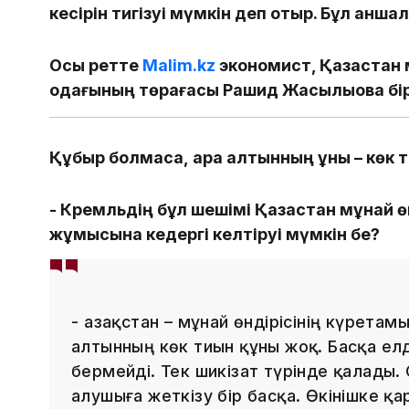
кесірін тигізуі мүмкін деп отыр. Бұл қанша
Осы ретте
Malim.kz
экономист, Қазақстан
одағының төрағасы Рашид Жақсылықовқа бір
Құбыр болмаса, қара алтынның құны – көк 
- Кремльдің бұл шешімі Қазақстан мұнай өн
жұмысына кедергі келтіруі мүмкін бе?
- Қазақстан – мұнай өндірісінің күрета
алтынның көк тиын құны жоқ. Басқа елде
бермейді. Тек шикізат түрінде қалады. 
алушыға жеткізу бір басқа. Өкінішке қ