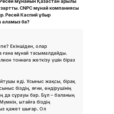
 Ресей мұнайын Қазақстан арқылы
ұзартты. CNPC мұнай компаниясы
р. Ресей Каспий құбыр
09:40
а аламыз ба?
 пе? Екіншіден, олар
а ғана мұнай тасымалдайды.
лион тоннаға жеткізу үшін біраз
09:03
йтушы еді. Ұсыныс жақсы, бірақ
ныс біздің, яғни, өндірушінің
 да сұрауы бар. Бұл – баланың
үмкін, Қытайға біздің
08:42
ыз қажет шығар. Ол