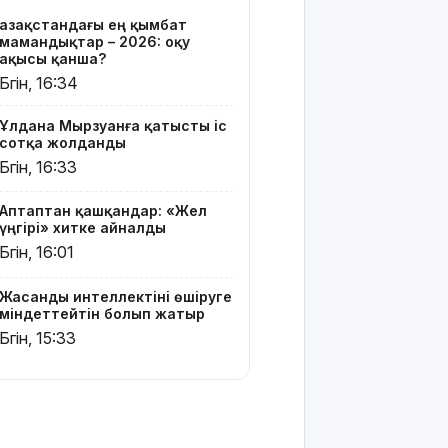
блогер
Қазақстандағы ең қымбат
Астанада
мамандықтар – 2026: оқу
былапыт
ақысы қанша?
сөз айтқаны
Бүгін, 16:34
үшін
қамауға
Ұлдана Мырзуанға қатысты іс
алынды
сотқа жолданды
Бүгін, 16:33
Мектеп
оқушылары
Аптаптан қашқандар: «Жел
енді БЖБ
үңгірі» хитке айналды
мен ТЖБ
Бүгін, 16:01
тапсыра
ма:
Министрлік
Жасанды интеллектіні өшіруге
көп
міндеттейтін болып жатыр
талқыланған
Бүгін, 15:33
мәселеге
нүкте қойды
Грант
иегерлерінің