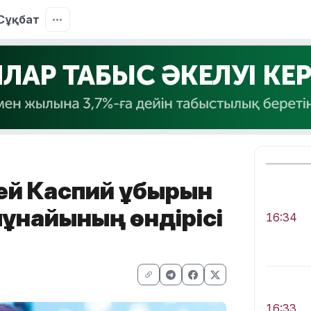
Сұқбат
ей Каспий құбырын
мұнайының өндірісі
16:34
16:33