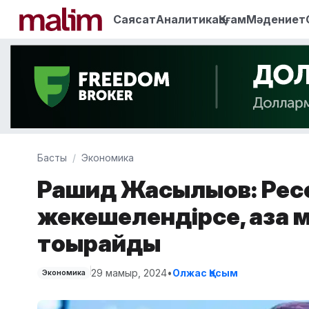
Саясат
Аналитика
Қоғам
Мәдениет
Басты
Экономика
Рашид Жақсылықов: Рес
жекешелендірсе, қазақ 
тоқырайды
29 мамыр, 2024
•
Олжас Қасым
Экономика