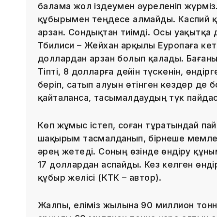
балама жол іздеумен әуреленіп жүрміз.
құбырымен теңдесе алмайды. Каспий қ
арзан. Сондықтан тиімді. Осы уақытқа 
Тбилиси – Жейхан арқылы Еуропаға кет
доллардан арзан болып қалады. Бағаны
Тіпті, 8 долларға дейін түскенін, өнді
беріп, сатып алуын өтінген кездер де 
қайталанса, тасымалдаудың түк пайда
Көп жұмыс істеп, соған тұратындай па
шақырым тасмалданып, бірнеше мемле
әрең жетеді. Соның өзінде өндіру құн
17 доллардан аспайды. Кез келген өндір
құбыр желісі (КТК – автор).
Жалпы, еліміз жылына 90 миллион тонн