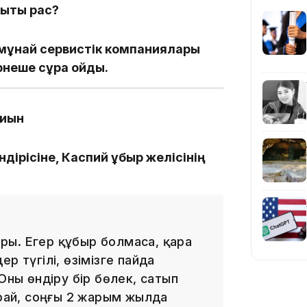
лықты рас?
14:10
 мұнай сервистік компаниялары
неше сұрақ қойды.
тиын
дірісіне, Каспий құбыр желісінің
13:14
мыры. Егер құбыр болмаса, қара
р түгілі, өзімізге пайда
Оны өндіру бір бөлек, сатып
арай, соңғы 2 жарым жылда