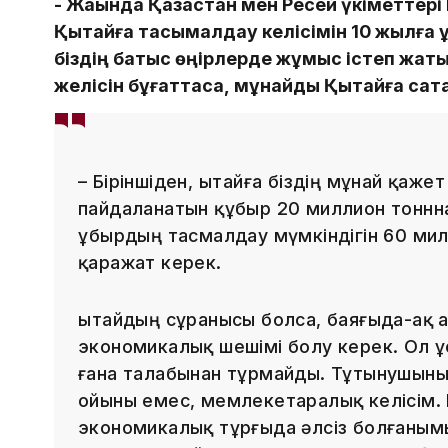
- Жақында Қазақстан мен Ресей үкіметтері
Қытайға тасымалдау келісімін 10 жылға 
біздің батыс өңірлерде жұмыс істеп жаты
желісін бұғаттаса, мұнайды Қытайға сат
– Біріншіден, Қытайға біздің мұнай қажет
пайдаланатын құбыр 20 миллион тоннн
Құбырдың тасмалдау мүмкіндігін 60 мил
қаражат керек.
Қытайдың сұранысы болса, баяғыда-ақ а
экономикалық шешімі болу керек. Ол ұсы
ғана талабынан тұрмайды. Тұтынушының
ойыны емес, мемлекетаралық келісім. М
экономикалық тұрғыда әлсіз болғаным