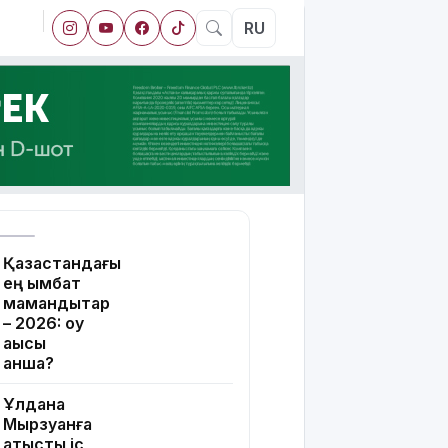
RU
Қазақстандағы
ең қымбат
мамандықтар
– 2026: оқу
ақысы
қанша?
Ұлдана
Мырзуанға
қатысты іс