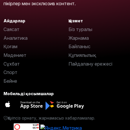
пікірлер мен эксклюзив контент.
Айдарлар
Қызмет
Саясат
Біз туралы
Аналитика
Жарнама
Қоғам
Байланыс
Мәдениет
Құпиялылық
Сұхбат
Пайдалану ережесі
Спорт
Бейне
Мобильді қосымшалар
Download on the
Get it on
App Store
Google Play
Қауіпсіз орнату, жарнамасыз хабарламалар.