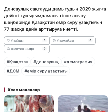
Денсаулық сақтауды дамытудың 2029 жылға
дейінгі тұжырымдамасын іске асыру
шеңберінде Қазақстан өмір сүру ұзақтығын
77 жасқа дейін арттыруға ниетті.
🤍 Ұнайды
😞 Ұнамайды
0
0
😡 Шектен шыққан
0
#Қазақстан
#денсаулық
#демография
#ДСМ
#өмір сүру ұзақтығы
Ұқсас мақалалар