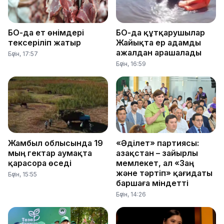
БҚО-да ет өнімдері
БҚО-да құтқарушылар
тексеріліп жатыр
Жайықта ер адамды
ажалдан арашалады
Бүгін, 17:57
Бүгін, 16:59
Жамбыл облысында 19
«Әділет» партиясы:
мың гектар аумақта
Қазақстан – зайырлы
қарасора өседі
мемлекет, ал «Заң
және тәртіп» қағидаты
Бүгін, 15:55
баршаға міндетті
Бүгін, 14:26