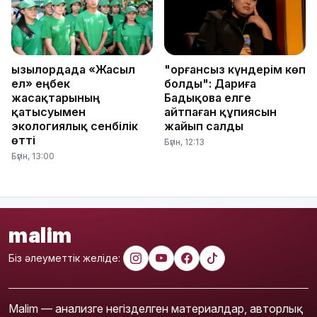
Қызылордада «Жасыл
"Қорғансыз күндерім көп
ел» еңбек
болды": Дариға
жасақтарының
Бадықова елге
қатысуымен
айтпаған құпиясын
экологиялық сенбілік
жайып салды
өтті
Бүгін, 12:13
Бүгін, 13:00
malim
Біз әлеуметтік желіде:
Malim — анализге негізделген материалдар, авторлық