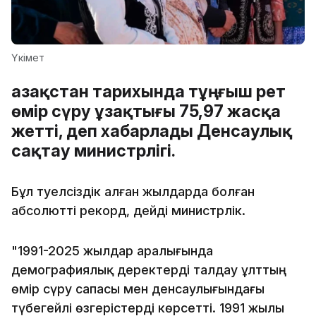
Үкімет
Қазақстан тарихында тұңғыш рет
өмір сүру ұзақтығы 75,97 жасқа
жетті, деп хабарлады Денсаулық
сақтау министрлігі.
Бұл тәуелсіздік алған жылдарда болған
абсолютті рекорд, дейді министрлік.
"1991-2025 жылдар аралығында
демографиялық деректерді талдау ұлттың
өмір сүру сапасы мен денсаулығындағы
түбегейлі өзгерістерді көрсетті. 1991 жылы