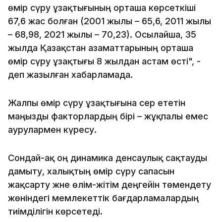
өмір сүру ұзақтығының орташа көрсеткіші
67,6 жас болған (2001 жылы – 65,6, 2011 жылы
– 68,98, 2021 жылы – 70,23). Осылайша, 35
жылда Қазақстан азаматтарының орташа
өмір сүру ұзақтығы 8 жылдан астам өсті", -
деп жазылған хабарламада.
Жалпы өмір сүру ұзақтығына әсер ететін
маңызды факторлардың бірі – жұқпалы емес
аурулармен күресу.
Сондай-ақ оң динамика денсаулық сақтауды
дамыту, халықтың өмір сүру сапасын
жақсарту және өлім-жітім деңгейін төмендету
жөніндегі мемлекеттік бағдарламалардың
тиімділігін көрсетеді.