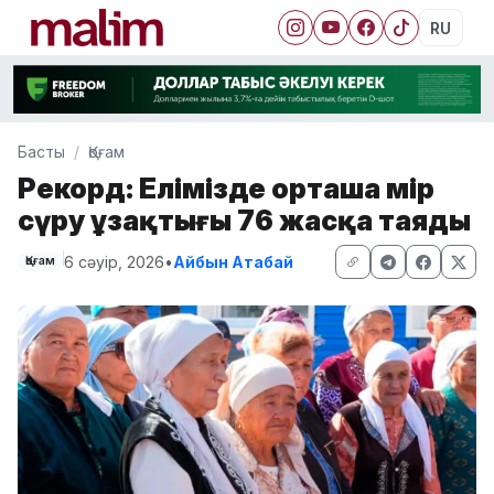
RU
Басты
Қоғам
Рекорд: Елімізде орташа өмір
сүру ұзақтығы 76 жасқа таяды
6 сәуір, 2026
•
Айбын Атабай
Қоғам