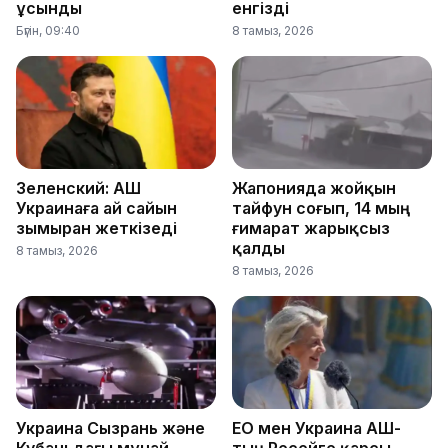
ұсынды
енгізді
Бүгін, 09:40
8 тамыз, 2026
Зеленский: АҚШ
Жапонияда жойқын
Украинаға ай сайын
тайфун соғып, 14 мың
зымыран жеткізеді
ғимарат жарықсыз
қалды
8 тамыз, 2026
8 тамыз, 2026
Украина Сызрань және
ЕО мен Украина АҚШ-