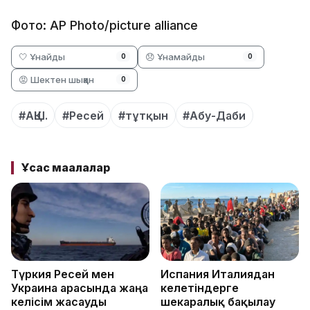
Фото: AP Photo/picture alliance
🤍 Ұнайды
😞 Ұнамайды
0
0
😡 Шектен шыққан
0
#АҚШ.
#Ресей
#тұтқын
#Абу-Даби
Ұқсас мақалалар
Түркия Ресей мен
Испания Италиядан
Украина арасында жаңа
келетіндерге
келісім жасауды
шекаралық бақылау