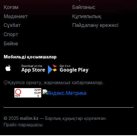
Қоғам
Байланыс
Мәдениет
Құпиялылық
Сұхбат
Пайдалану ережесі
Спорт
Бейне
Мобильді қосымшалар
Download on the
Get it on
App Store
Google Play
Қауіпсіз орнату, жарнамасыз хабарламалар.
© 2025
malim.kz
— Барлық құқықтар қорғалған.
Прайс-парақшасы