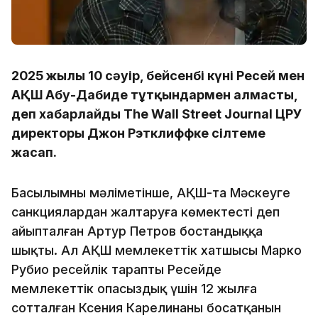
2025 жылғы 10 сәуір, бейсенбі күні Ресей мен
АҚШ Абу-Дабиде тұтқындармен алмасты,
деп хабарлайды The Wall Street Journal ЦРУ
директоры Джон Рэтклиффке сілтеме
жасап.
Басылымның мәліметінше, АҚШ-та Мәскеуге
санкциялардан жалтаруға көмектесті деп
айыпталған Артур Петров бостандыққа
шықты. Ал АҚШ мемлекеттік хатшысы Марко
Рубио ресейлік тараптың Ресейде
мемлекеттік опасыздық үшін 12 жылға
сотталған Ксения Карелинаны босатқанын