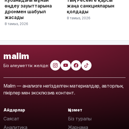
Кубаньдағы мұнай
тың Ресейге қарсы
өңдеу зауыттарына
жаңа санкцияларын
дронмен шабуыл
қолдады
жасады
8 тамыз, 2026
8 тамыз, 2026
malim
Біз әлеуметтік желіде:
Malim — анализге негізделген материалдар, авторлық
пікірлер мен эксклюзив контент.
Айдарлар
Қызмет
Саясат
Біз туралы
Аналитика
Жарнама