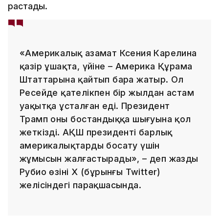
растады.
«Америкалық азамат Ксения Карелина
қазір ұшақта, үйіне – Америка Құрама
Штаттарына қайтып бара жатыр. Ол
Ресейде қателікпен бір жылдан астам
уақытқа ұсталған еді. Президент
Трамп оның бостандыққа шығуына қол
жеткізді. АҚШ президенті барлық
америкалықтарды босату үшін
жұмысын жалғастырады», – деп жазды
Рубио өзінің X (бұрынғы Twitter)
желісіндегі парақшасында.