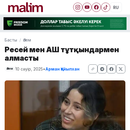
RU
Басты
Әлем
Ресей мен АҚШ тұтқындармен
алмасты
10 сәуір, 2025
•
Арман Қайыпхан
Әлем