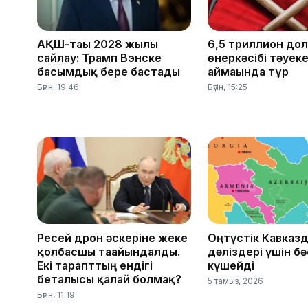
АҚШ-тағы 2028 жылғы
6,5 триллион до
сайлау: Трамп Вэнске
өнеркәсібі тәуек
басымдық бере бастады
аймағында тұр
Бүгін, 19:46
Бүгін, 15:25
Ресей дрон әскеріне жеке
Оңтүстік Кавказда
қолбасшы тағайындалды.
дәліздері үшін б
Екі тарапттың ендігі
күшейді
беталысы қалай болмақ?
5 тамыз, 2026
Бүгін, 11:19