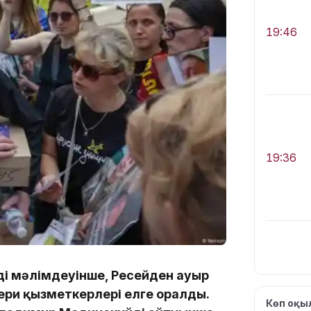
19:46
19:36
ің мәлімдеуінше, Ресейден ауыр
19:10
ери қызметкерлері елге оралды.
Көп оқ