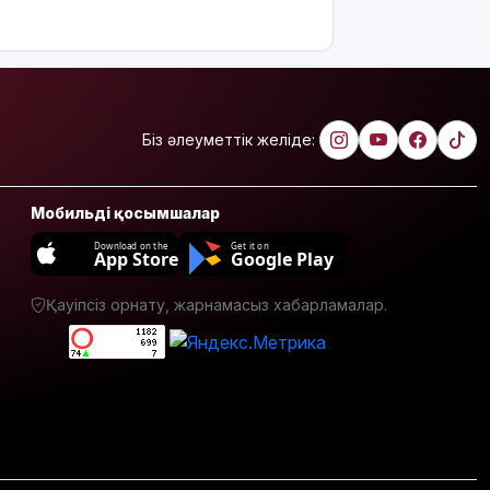
жаңа
инвестициялық
жобаларды
жүзеге
асыруға
мүдделі
Біз әлеуметтік желіде:
Мемлекеттік
білім
гранттарының
Мобильді қосымшалар
басым
Download on the
Get it on
бөлігі қай
App Store
Google Play
мамандықтарға
бөлінді?
Қауіпсіз орнату, жарнамасыз хабарламалар.
Қуандық
Бишімбаевтың
анасы
бұрынғы
келінінен
25 млн
теңге