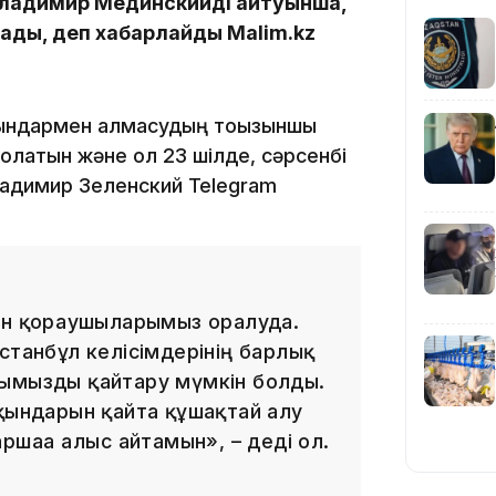
Владимир Мединскийдің айтуынша,
ады, деп хабарлайды Malim.kz
қындармен алмасудың тоғызыншы
олатын және ол 23 шілде, сәрсенбі
19:09
Владимир Зеленский Telegram
ан қорғаушыларымыз оралуда.
18:50
станбұл келісімдерінің барлық
тымызды қайтару мүмкін болды.
ақындарын қайта құшақтай алу
шаға алғыс айтамын», – деді ол.