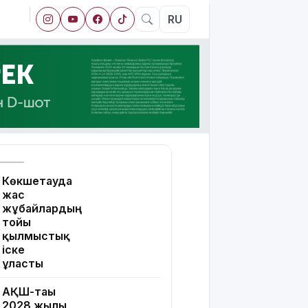
RU
Көкшетауда
жас
жұбайлардың
тойы
қылмыстық
іске
ұласты
АҚШ-тағы
2028 жылғы