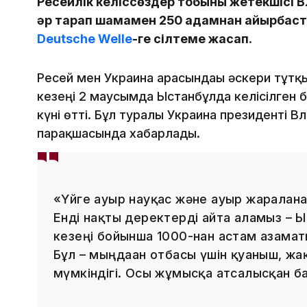
Ресейлік келіссөздер тобының жетекшісі 
әр тарап шамамен 250 адамнан айырбаст
Deutsche Welle
-ге сілтеме жасап.
Ресей мен Украина арасындағы әскери тұт
кезеңі 2 маусымда Ыстанбұлда келісілген б
күні өтті. Бұл туралы Украина президенті 
парақшасында хабарлады.
«Үйге ауыр науқас және ауыр жараланғ
Енді нақты деректерді айта аламыз – Ы
кезеңі бойынша 1000-нан астам азама
Бұл – мыңдаған отбасы үшін қуаныш, ж
мүмкіндігі. Осы жұмысқа атсалысқан бар