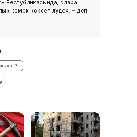
ь Республикасында, оларға
ық көмек көрсетілуде», – деп
16:37
O
16:01
шыққан
0
у
15:59