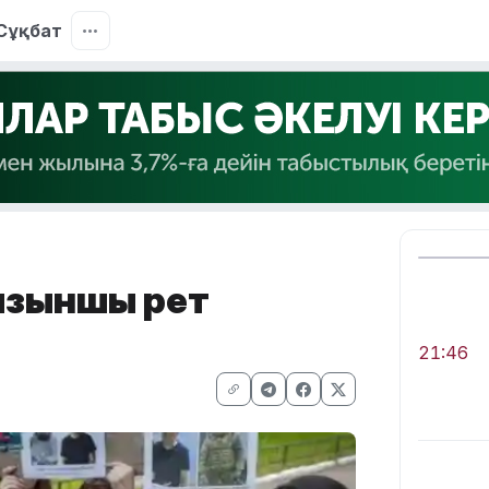
Сұқбат
ғызыншы рет
21:46