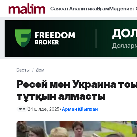
Саясат
Аналитика
Қоғам
Мәдениет
Басты
Әлем
Ресей мен Украина то
тұтқын алмасты
24 шілде, 2025
•
Арман Қайыпхан
Әлем