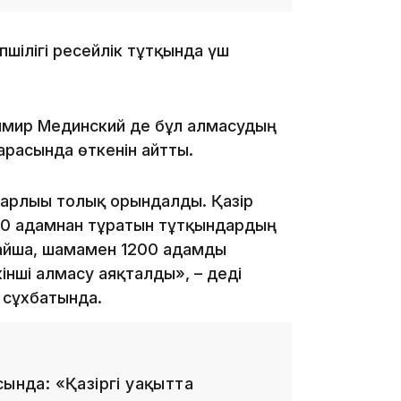
шілігі ресейлік тұтқында үш
17:33
димир Мединский де бұл алмасудың
арасында өткенін айтты.
 барлығы толық орындалды. Қазір
0 адамнан тұратын тұтқындардың
айша, шамамен 1200 адамды
17:17
інші алмасу аяқталды», – деді
 сұхбатында.
сында: «Қазіргі уақытта