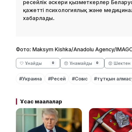
ресейлік әскери қызметкерлер Беларус
қажетті психологиялық және медицинал
хабарлады.
Фото: Maksym Kishka/Anadolu Agency/IMAG
🤍 Ұнайды
😞 Ұнамайды
😡 Шектен 
0
0
#Украина
#Ресей
#Соғыс
#тұтқын алмас
Ұқсас мақалалар