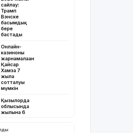
сайлау:
Трамп
Вэнске
басымдық
бере
бастады
Онлайн-
казиноны
жарнамалаған
Қайсар
Хамза 7
жылға
сотталуы
мүмкін
Қызылорда
облысында
жылына 6
мың тонна
өнім
ылды
өндіретін