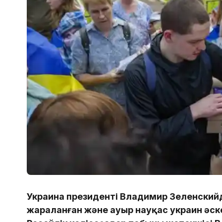
Украина президенті Владимир Зеленскийд
жараланған және ауыр науқас украин әск