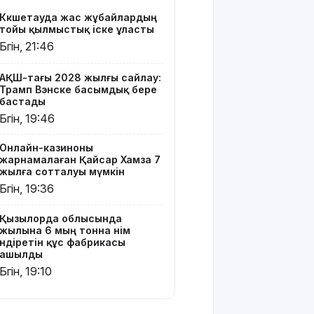
құс
Көкшетауда жас жұбайлардың
фабрикасы
тойы қылмыстық іске ұласты
ашылды
Бүгін, 21:46
Балағат
сөздер
АҚШ-тағы 2028 жылғы сайлау:
Трамп Вэнске басымдық бере
жариялаған
бастады
TikTok
Бүгін, 19:46
блогер
қамауға
алынды
Онлайн-казиноны
жарнамалаған Қайсар Хамза 7
жылға сотталуы мүмкін
Құтқарушылар
Бүгін, 19:36
3,5 мың
метр
биіктіктегі
Қызылорда облысында
жылына 6 мың тонна өнім
туристерге
өндіретін құс фабрикасы
көмек
ашылды
көрсетті
Бүгін, 19:10
Еңбек
кодексінде