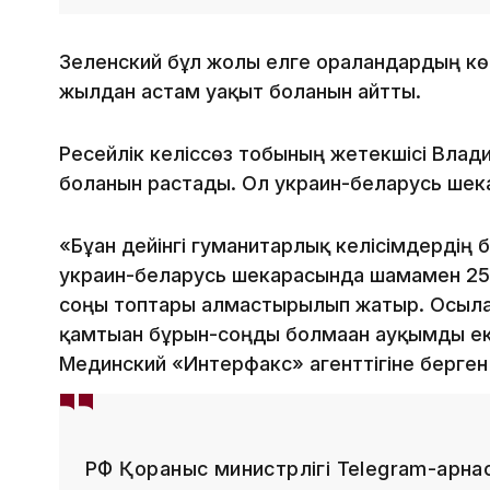
Зеленский бұл жолы елге оралғандардың көп
жылдан астам уақыт болғанын айтты.
Ресейлік келіссөз тобының жетекшісі Вла
болғанын растады. Ол украин-беларусь шек
«Бұған дейінгі гуманитарлық келісімдердің
украин-беларусь шекарасында шамамен 25
соңғы топтары алмастырылып жатыр. Осыл
қамтыған бұрын-соңды болмаған ауқымды ек
Мединский «Интерфакс» агенттігіне берген
РФ Қорғаныс министрлігі Telegram-арна