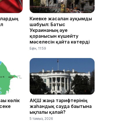
15:25
ллардың
Киевке жасалған ауқымды
ел
шабуыл: Батыс
Украинаның әуе
қорғанысын күшейту
мәселесін қайта көтерді
Бүгін, 11:59
15:24
ғы көлік
АҚШ жаңа тарифтерінің
әсеке
жаһандық сауда бағытына
ықпалы қалай?
5 тамыз, 2026