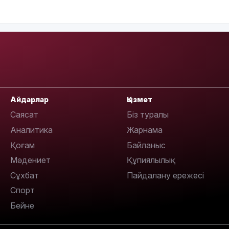
14:47
Айдарлар
Қызмет
14:36
Саясат
Біз туралы
Аналитика
Жарнама
Қоғам
Байланыс
Мәдениет
Құпиялылық
Сұхбат
Пайдалану ережесі
Спорт
13:59
Бейне