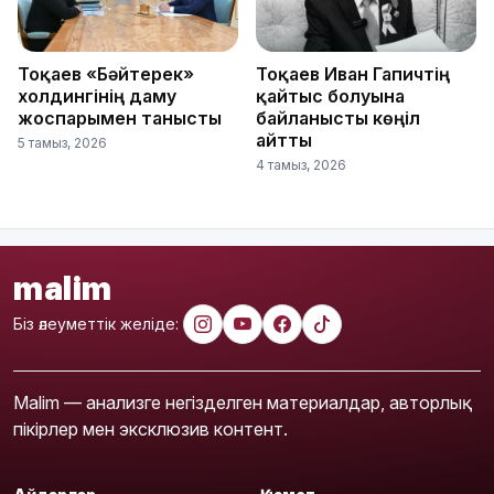
Тоқаев «Бәйтерек»
Тоқаев Иван Гапичтің
холдингінің даму
қайтыс болуына
жоспарымен танысты
байланысты көңіл
айтты
5 тамыз, 2026
4 тамыз, 2026
malim
Біз әлеуметтік желіде:
Malim — анализге негізделген материалдар, авторлық
пікірлер мен эксклюзив контент.