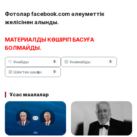
Фотолар facebook.com әлеуметтік
желісінен алынды.
МАТЕРИАЛДЫ КӨШІРІП БАСУҒА
БОЛМАЙДЫ.
🤍 Ұнайды
😞 Ұнамайды
0
0
😡 Шектен шыққан
0
Ұқсас мақалалар