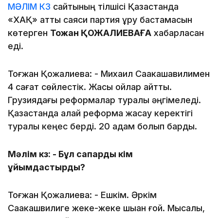
МӘЛІМ КЗ
сайтының тілшісі Қазақстанда
«ХАҚ» атты саяси партия құру бастамасын
көтерген
Тоғжан ҚОЖАЛИЕВАҒА
хабарласқан
еді.
Тоғжан Қожалиева: - Михаил Саакашавилимен
4 сағат сөйлестік. Жақсы ойлар айтты.
Грузиядағы реформалар туралы әңгімеледі.
Қазақстанда қалай реформа жасау керектігі
туралы кеңес берді. 20 адам болып бардық.
Мәлім кз: - Бұл сапарды кім
ұйымдастырды?
Тоғжан Қожалиева: - Ешкім. Әркім
Саакашвилиге жеке-жеке шыққан ғой. Мысалы,