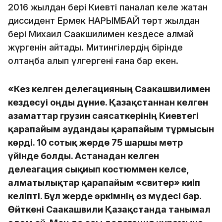
2016 жылдан бері Киевті паналап келе жатқан
диссидент Ермек НАРЫМБАЙ төрт жылдан
бері Михаил Саакшилимен кездесе алмай
жүргенін айтады. Митингілердің бірінде
қолтаңба алып үлгергені ғана бар екен.
«Кез келген делегацияның Саакашвилимен
кездесуі оңды дүние. Қазақстаннан келген
азаматтар грузин саясаткерінің Киевтегі
қарапайым аудандағы қарапайым тұрмысын
көрді. 10 сотық жерде 75 шаршы метр
үйінде болды. Астанадан келген
делеагация сықиып костюммен келсе,
алматылықтар қарапайым «свитер» киіп
келіпті. Бұл жерде әркімнің өз мүдесі бар.
Өйткені Саакашвили Қазақстанда танымал