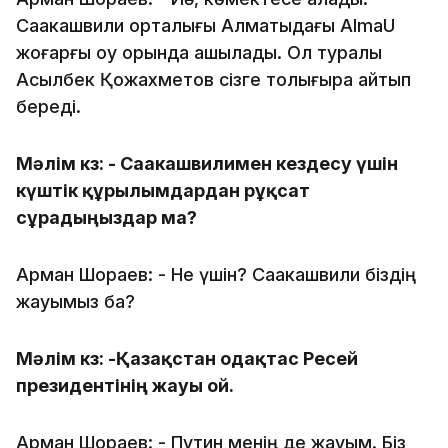
Саакашвили орталығы Алматыдағы AlmaU
жоғарғы оқу орында ашылады. Ол туралы
Асылбек Қожахметов сізге толығырақ айтып
береді.
Мәлім кз: - Саакашвилимен кездесу үшін
күштік құрылымдардан рұқсат
сұрадыңыздар ма?
Арман Шораев: - Не үшін? Саакашвили біздің
жауымыз ба?
Мәлім кз: -Қазақстан одақтас Ресей
президентінің жауы ғой.
Арман Шораев: - Путин менің де жауым. Біз