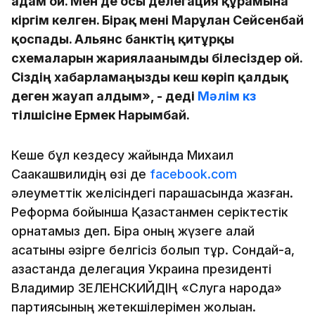
адам ғой. Мен де осы делегация құрамына
кіргім келген. Бірақ мені Марғұлан Сейсенбай
қоспады. Альянс банктің қитұрқы
схемаларын жариялағанымды білесіздер ғой.
Сіздің хабарламаңызды кеш көріп қалдық
деген жауап алдым», - деді
Мәлім кз
тілшісіне Ермек Нарымбай.
Кеше бұл кездесу жайында Михаил
Саакашвилидің өзі де
facebook.com
әлеуметтік желісіндегі парақшасында жазған.
Реформа бойынша Қазақстанмен серіктестік
орнатамыз деп. Бірақ оның жүзеге қалай
асатыны әзірге белгісіз болып тұр. Сондай-ақ,
қазақстандақ делегация Украина президенті
Владимир ЗЕЛЕНСКИЙДІҢ «Слуга народа»
партиясының жетекшілерімен жолыққан.