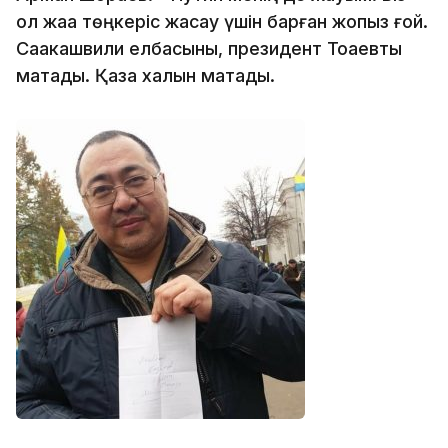
ол жаққа төңкеріс жасау үшін барған жоқпыз ғой.
Саакашвили елбасыны, президент Тоқаевты
мақтады. Қазақ халқын мақтады.