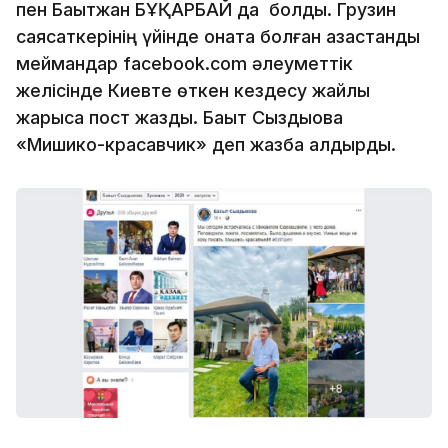
пен Бақытжан БҰҚАРБАЙ да болды. Грузин
саясаткерінің үйінде қонақта болған қазақстандық
меймандар facebook.com әлеуметтік
желісінде Киевте өткен кездесу жайлы
жарыса пост жазды. Бақыт Сыздықова
«Мишико-красавчик» деп жазба қалдырды.