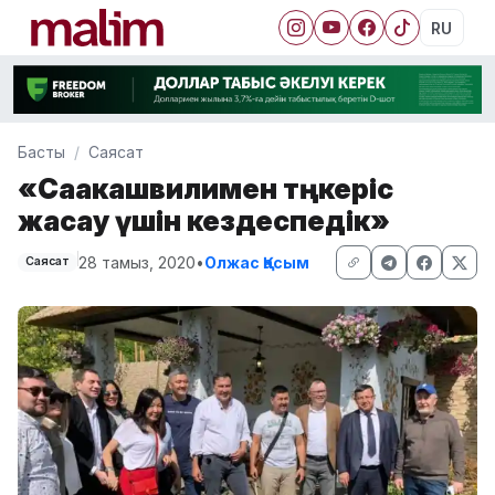
RU
Басты
Саясат
«Саакашвилимен төңкеріс
жасау үшін кездеспедік»
28 тамыз, 2020
•
Олжас Қасым
Саясат