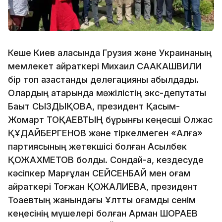
Кеше Киев қаласында Грузия және Украинаның
мемлекет қайраткері Михаил СААКАШВИЛИ
бір топ қазақстандық делегацияны қабылдады.
Олардың қатарында мәжілістің экс-депутаты
Бақыт СЫЗДЫҚОВА, президент Қасым-
Жомарт ТОҚАЕВТЫҢ бұрынғы кеңесші Олжас
ҚҰДАЙБЕРГЕНОВ және тіркелмеген «Алға»
партиясының жетекшісі болған Асылбек
ҚОЖАХМЕТОВ болды. Сондай-ақ, кездесуде
кәсіпкер Марғұлан СЕЙСЕНБАЙ мен қоғам
қайраткері Тоғжан ҚОЖАЛИЕВА, президент
Тоқаевтың жанындағы Ұлттық қоғамдық сенім
кеңесінің мүшелері болған Арман ШОРАЕВ