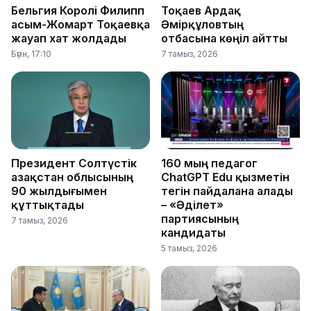
Бельгия Королі Филипп
Тоқаев Ардақ
Қасым-Жомарт Тоқаевқа
Әмірқұловтың
жауап хат жолдады
отбасына көңіл айтты
Бүгін, 17:10
7 тамыз, 2026
Президент Солтүстік
160 мың педагог
Қазақстан облысының
ChatGPT Edu қызметін
90 жылдығымен
тегін пайдалана алады
құттықтады
– «Әділет»
партиясының
7 тамыз, 2026
кандидаты
5 тамыз, 2026