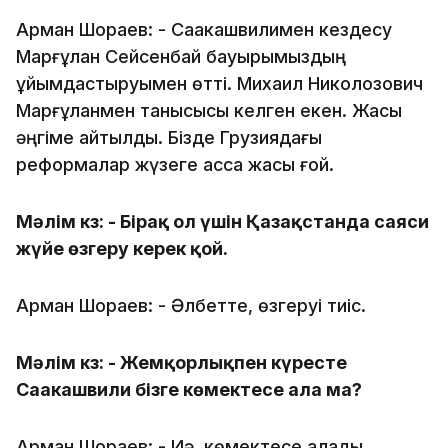
Арман Шораев: - Саакашвилимен кездесу
Марғұлан Сейсенбай бауырымыздың
ұйымдастыруымен өтті. Михаил Николозович
Марғұланмен танысқысы келген екен. Жақсы
әңгіме айтылды. Бізде Грузиядағы
реформалар жүзеге асса жақсы ғой.
Мәлім кз: - Бірақ ол үшін Қазақстанда саяси
жүйе өзгеру керек қой.
Арман Шораев: - Әлбетте, өзгеруі тиіс.
Мәлім кз: - Жемқорлықпен күресте
Саакашвили бізге көмектесе ала ма?
Арман Шораев: - Иә, көмектесе алады.