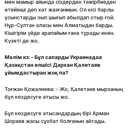
мен мамыр айында сіздерден тәжірбиеден
өтейінші деп хат жазғанмын. Ол кісі барлық
ұсынстарды оқып шығып қабылдап отыр ғой.
Нұр-Сұлтан қаласы мен Алматыдан бардық.
Кішігірім үйде қарапайым ғана тұрады екен.
Күзеті де жоқ.
Мәлім кз: - Бұл сапарды Украинадаға
Қазақстан елшісі Дархан Қалетаев
ұйымдастырған жоқ па?
Тоғжан Қожалиева: - Жоқ, Қалетаев мырзаның
бұл кездесуге қатысы жоқ.
Бұл кездесуге қатысқандардың бірі Арман
Шораев жақсы сұхбат болғанын айтады.