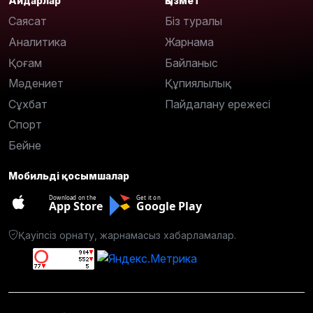
Айдарлар
Қызмет
Саясат
Біз туралы
Аналитика
Жарнама
Қоғам
Байланыс
Мәдениет
Құпиялылық
Сұхбат
Пайдалану ережесі
Спорт
Бейне
Мобильді қосымшалар
Download on the
Get it on
App Store
Google Play
Қауіпсіз орнату, жарнамасыз хабарламалар.