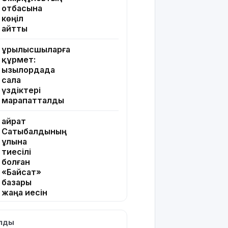
отбасына
көңіл
айтты
Құрылысшыларға
құрмет:
Қызылордада
сала
үздіктері
марапатталды
Қайрат
Сатыбалдының
ұлына
тиесілі
болған
«Байсат»
базары
жаңа иесін
тапты
ылды
Қарағандада