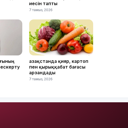
иесін тапты
15:33
7 тамыз, 2026
15:04
ығының
Қазақстанда қияр, картоп
 ескерту
пен қырыққабат бағасы
арзандады
7 тамыз, 2026
14:10