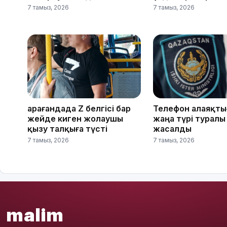
7 тамыз, 2026
7 тамыз, 2026
Қарағандада Z белгісі бар
Телефон алаяқт
жейде киген жолаушы
жаңа түрі туралы
қызу талқыға түсті
жасалды
7 тамыз, 2026
7 тамыз, 2026
malim