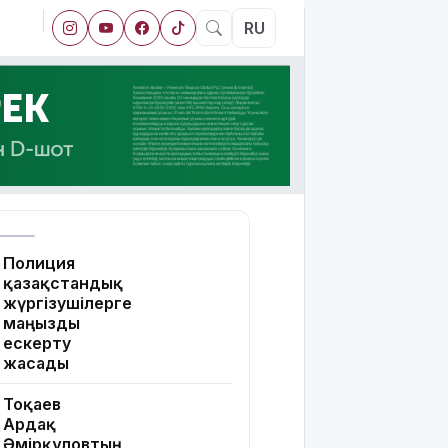
RU
Полиция
қазақстандық
жүргізушілерге
маңызды
ескерту
жасады
Тоқаев
Ардақ
Әмірқұловтың