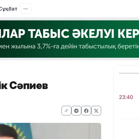
Сұқбат
ік Сәпиев
23:40