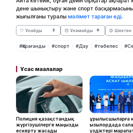
Айта кетейік, бұған дейін бірқатар ақпара
дене шынықтыру және спорт басқармасыны
жығылғаны туралы
мәлімет тараған еді.
🤍 Ұнайды
😞 Ұнамайды
😡 Шектен 
2
0
#Қарағанды
#спорт
#Дау
#төбелес
#Се
Ұқсас мақалалар
Полиция қазақстандық
Құрылысшыларға 
жүргізушілерге маңызды
Қызылордада сал
ескерту жасады
үздіктері марап