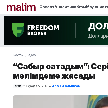
Саясат
Аналитика
Қоғам
Мәдениет
Басты
Қоғам
“Сабыр сақтадым”: Сер
мәлімдеме жасады
23 қаңтар, 2026
•
Арман Қайыпхан
Қоғам