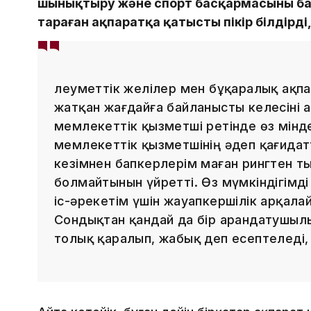
шынықтыру және спорт басқармасының ба
тараған ақпаратқа қатысты пікір білдірд
Әлеуметтік желілер мен бұқаралық ақп
жатқан жағдайға байланысты келесіні а
мемлекеттік қызметші ретінде өз мінд
мемлекеттік қызметшінің әдеп қағидат
кезімнен бапкерлерім маған рингтен т
болмайтынын үйретті. Өз мүмкіндігімд
іс-әрекетім үшін жауапкершілік арқала
Сондықтан қандай да бір арандатушыл
толық қаралып, жабық деп есептеледі, 