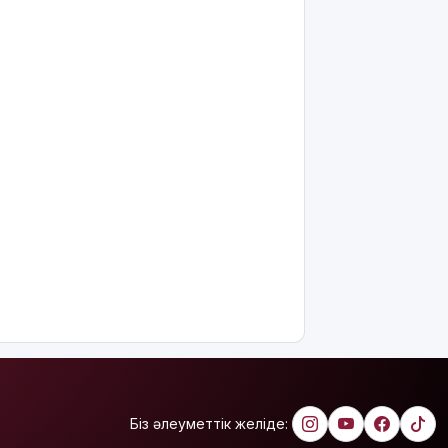
интеллектіні
өшіруге
міндеттейтін
болып
жатыр
Грант
иегерлерінің
тізімі
шықты
Белгілі
блогер
Астанада
былапыт
сөз
айтқаны
үшін
қамауға
алынды
Мектеп
Біз әлеуметтік желіде:
оқушылары