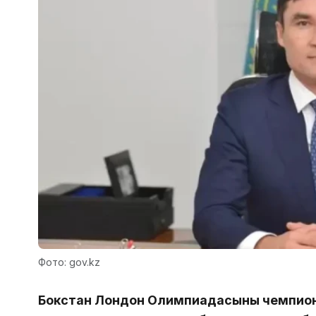
Фото: gov.kz
Бокстан Лондон Олимпиадасының чемпио