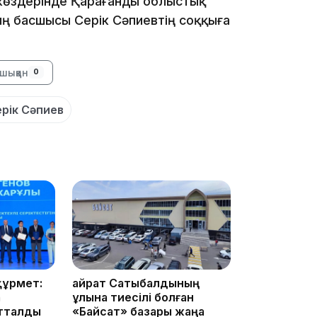
т көздерінде Қарағанды облыстық
ң басшысы Серік Сәпиевтің соққыға
16:34
шыққан
0
рік Сәпиев
16:33
16:01
құрмет:
Қайрат Сатыбалдының
а
ұлына тиесілі болған
атталды
«Байсат» базары жаңа