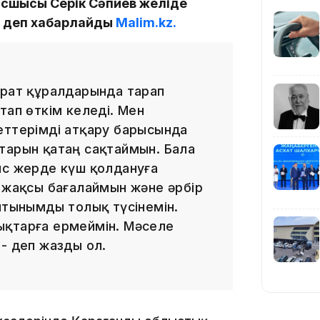
сшысы Серік Сәпиев желіде
і, деп хабарлайды
Malim.kz.
19:39
арат құралдарында тарап
тап өткім келеді. Мен
еттерімді атқару барысында
тарын қатаң сақтаймын. Бала
18:45
ыс жерде күш қолдануға
і жақсы бағалаймын және әрбір
йтынымды толық түсінемін.
ықтарға ермеймін. Мәселе
- деп жазды ол.
17:34