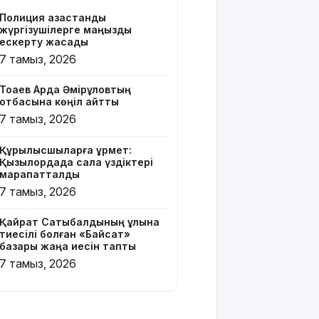
Z белгісі
Полиция қазақстандық
бар жейде
жүргізушілерге маңызды
киген
ескерту жасады
жолаушы
7 тамыз, 2026
қызу
талқыға
Тоқаев Ардақ Әмірқұловтың
түсті
отбасына көңіл айтты
7 тамыз, 2026
Президент
Солтүстік
Құрылысшыларға құрмет:
Қазақстан
Қызылордада сала үздіктері
облысының
марапатталды
90
7 тамыз, 2026
жылдығымен
құттықтады
Қайрат Сатыбалдының ұлына
тиесілі болған «Байсат»
Телефон
базары жаңа иесін тапты
алаяқтығының
7 тамыз, 2026
жаңа түрі
туралы
ескерту
жасалды