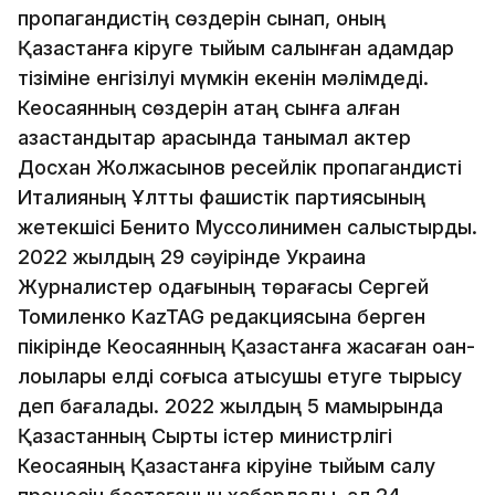
пропагандистің сөздерін сынап, оның
Қазақстанға кіруге тыйым салынған адамдар
тізіміне енгізілуі мүмкін екенін мәлімдеді.
Кеосаянның сөздерін қатаң сынға алған
қазақстандықтар арасында танымал актер
Досхан Жолжақсынов ресейлік пропагандисті
Италияның Ұлттық фашистік партиясының
жетекшісі Бенито Муссолинимен салыстырды.
2022 жылдың 29 сәуірінде Украина
Журналистер одағының төрағасы Сергей
Томиленко KazTAG редакциясына берген
пікірінде Кеосаянның Қазақстанға жасаған қоқан-
лоқылары елді соғысқа қатысушы етуге тырысу
деп бағалады. 2022 жылдың 5 мамырында
Қазақстанның Сыртқы істер министрлігі
Кеосаяның Қазақстанға кіруіне тыйым салу