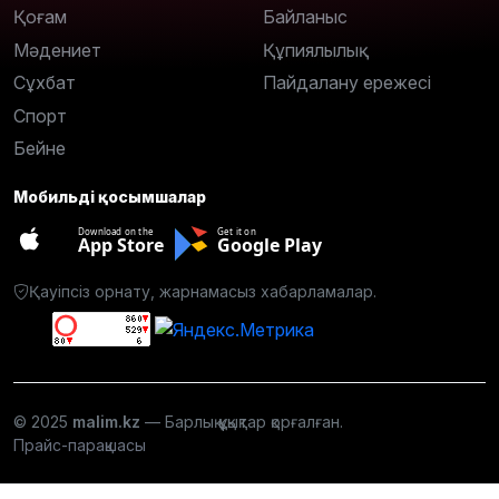
Қоғам
Байланыс
Мәдениет
Құпиялылық
Сұхбат
Пайдалану ережесі
Спорт
Бейне
Мобильді қосымшалар
Download on the
Get it on
App Store
Google Play
Қауіпсіз орнату, жарнамасыз хабарламалар.
© 2025
malim.kz
— Барлық құқықтар қорғалған.
Прайс-парақшасы