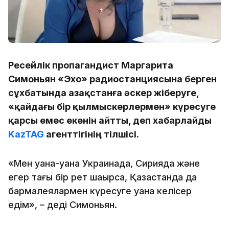
Ресейлік пропагандист Маргарита
Симоньян «Эхо» радиостанциясына берген
сұхбатында Қазақстанға әскер жіберуге,
«қайдағы бір қылмыскерлермен» күресуге
қарсы емес екенін айтты, деп хабарлайды
KazTAG
агенттігінің тілшісі.
«Мен қуана-қуана Украинада, Сирияда және
егер тағы бір рет шақырса, Қазақстанда да
бармалеялармен күресуге қуана келісер
едім», – деді Симоньян.