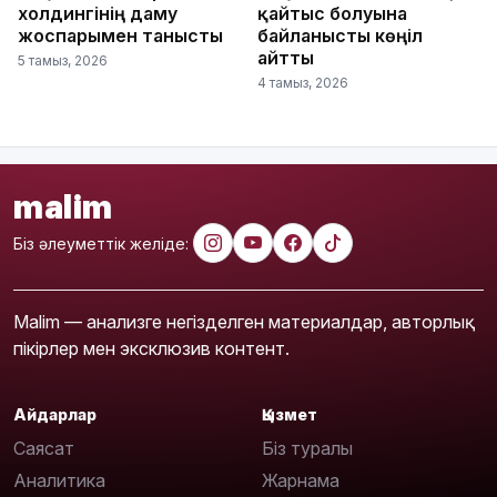
холдингінің даму
қайтыс болуына
жоспарымен танысты
байланысты көңіл
айтты
5 тамыз, 2026
4 тамыз, 2026
malim
Біз әлеуметтік желіде:
Malim — анализге негізделген материалдар, авторлық
пікірлер мен эксклюзив контент.
Айдарлар
Қызмет
Саясат
Біз туралы
Аналитика
Жарнама