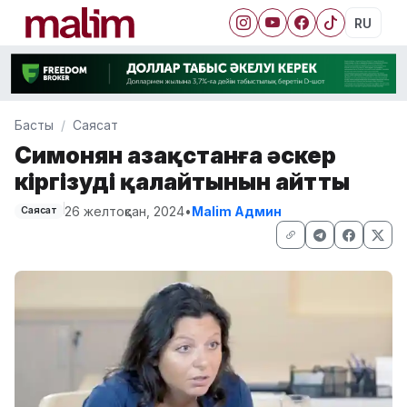
RU
Басты
Саясат
Симонян Қазақстанға әскер
кіргізуді қалайтынын айтты
26 желтоқсан, 2024
•
Malim Админ
Саясат