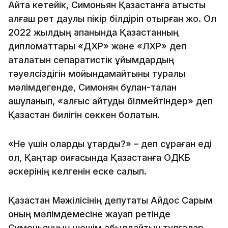
Айта кетейік, Симоньян Қазақстанға қатысты
алғаш рет даулы пікір білдіріп отырған жоқ. Ол
2022 жылдың ақпанында Қазақстанның
дипломаттары «ДХР» және «ЛХР» деп
аталатын сепаратистік ұйымдардың
тәуелсіздігін мойындамайтыны туралы
мәлімдегенде, Симонян бұлқан-талқан
ашуланып, «алғыс айтуды білмейтіндер» деп
Қазақстан билігін сөккен болатын.
«Не үшін оларды құтқардық?» – деп сұраған еді
ол, Қаңтар оқиғасында Қазақстанға ОДКБ
әскерінің келгенін еске салып.
Қазақстан Мәжілісінің депутаты Айдос Сарым
оның мәлімдемесіне жауап ретінде
Симоньянның шешім қабылдайтын тұлғалар