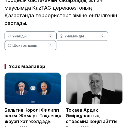
процесін бастағанын хабарлады, ал 24
маусымда KazTAG дереккөзі оның
Қазақстанда террористертізіміне енгізілгенін
растады.
🤍 Ұнайды
😞 Ұнамайды
0
0
😡 Шектен шыққан
0
Ұқсас мақалалар
Бельгия Королі Филипп
Тоқаев Ардақ
Қасым-Жомарт Тоқаевқа
Әмірқұловтың
жауап хат жолдады
отбасына көңіл айтты