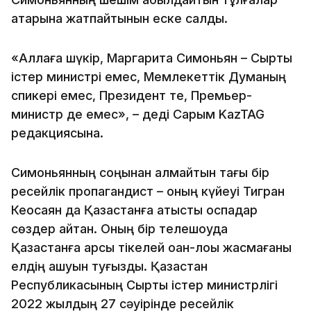
қатарына жатпайтынын еске салды.
«Аллаға шүкір, Маргарита Симоньян – Сыртқы
істер министрі емес, Мемлекеттік Думаның
спикері емес, Президент те, Премьер-
министр де емес», – деді Сарым KazTAG
редакциясына.
Симоньянның соңынан қалмайтын тағы бір
ресейлік пропагандист – оның күйеуі Тигран
Кеосаян да Қазақстанға қатысты оспадар
сөздер айтқан. Оның бір телешоуда
Қазақстанға қарсы тікелей қоқан-лоқы жасмағаны
елдің ашуын туғызды. Қазақстан
Республикасының Сыртқы істер министрлігі
2022 жылдың 27 сәуірінде ресейлік