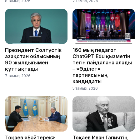
8 тамыз, 2026
7 тамыз, 2026
Президент Солтүстік
160 мың педагог
Қазақстан облысының
ChatGPT Edu қызметін
90 жылдығымен
тегін пайдалана алады
құттықтады
– «Әділет»
партиясының
7 тамыз, 2026
кандидаты
5 тамыз, 2026
Тоқаев «Бәйтерек»
Тоқаев Иван Гапичтің