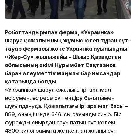
Роботтандырылған ферма, «Украинка»
шаруа қожалығының жұмыс істеп тұрған сүт-
тауар фермасы және Украинка ауылындағы
«Жер-Су» жылыжайы – Шығыс Қазақстан
облысының әкімі Нұрымбет Сақтағанов
барған әлеуметтік маңызы бар нысандар
қатарында болды.
«Украинка» шаруа қожалығы ірі қара мал
өсірумен, әсіресе сүт өндіру бағытымен
шұғылдануда. Қожалықтағы ірі қара мал басы –
889, оның ішінде 346-сы сауынды сиыр. Бір
фураждық сиырдан сауылатын сүт көлемі
4800 килограммға жеткен, ал жалпы сүт