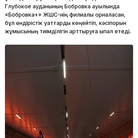
Глубокое ауданының Бобровка ауылында
«Бобровка+» ЖШС-нің филиалы орналасқан,
бұл өндірістік қуаттарды кеңейтіп, кәсіпорын
жұмысының тиімділігін арттыруға ықпал етеді.