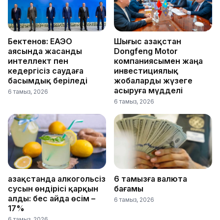
Бектенов: ЕАЭО
Шығыс Қазақстан
аясында жасанды
Dongfeng Motor
интеллект пен
компаниясымен жаңа
кедергісіз саудаға
инвестициялық
басымдық беріледі
жобаларды жүзеге
асыруға мүдделі
6 тамыз, 2026
6 тамыз, 2026
Қазақстанда алкогольсіз
6 тамызға валюта
сусын өндірісі қарқын
бағамы
алды: бес айда өсім –
6 тамыз, 2026
17%
6 тамыз, 2026