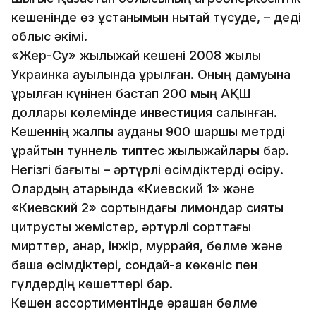
кешенінде өз ұстанымын нықтай түсуде, – деді
облыс әкімі.
«Жер-Су» жылыжай кешені 2008 жылы
Украинка ауылында құрылған. Оның дамуына
құрылған күнінен бастап 200 мың АҚШ
доллары көлемінде инвестиция салынған.
Кешеннің жалпы ауданы 900 шаршы метрді
құрайтын туннель типтес жылыжайлары бар.
Негізгі бағыты – әртүрлі өсімдіктерді өсіру.
Олардың қатарында «Киевский 1» және
«Киевский 2» сортындағы лимондар сияқты
цитрусты жемістер, әртүрлі сорттағы
мирттер, анар, інжір, муррайя, бөлме және
бақша өсімдіктері, сондай-ақ көкөніс пен
гүлдердің көшеттері бар.
Кешен ассортиментінде әрқашан бөлме