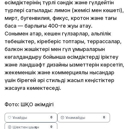
өсімдіктерінің түрлі сәндік және гүлдейтін
түрлері сатылады: лимон (жемісі мен көшеті),
мирт, бугенвилия, фикус, кротон және тағы
басқа — барлығы 400-ге жуық атау.
Сонымен қатар, кешен гүлзарлар, альпілік
төбешіктер, кіреберіс топтары, террассалар,
балкон жәшіктері мен гүл құмыраларын
көгалдандыру бойынша өсімдіктерді іріктеу
және ландшафт дизайны қызметтерін көрсетіп,
жекеменшік және коммерциялық нысандар
үшін бірегей әрі стильді жасыл кеңістіктер
жасауға көмектеседі.
Фото: ШҚО әкімдігі
🤍 Ұнайды
😞 Ұнамайды
0
0
😡 Шектен шыққан
0