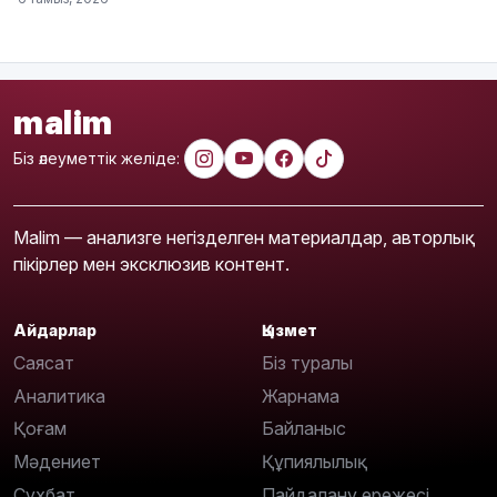
malim
Біз әлеуметтік желіде:
Malim — анализге негізделген материалдар, авторлық
пікірлер мен эксклюзив контент.
Айдарлар
Қызмет
Саясат
Біз туралы
Аналитика
Жарнама
Қоғам
Байланыс
Мәдениет
Құпиялылық
Сұхбат
Пайдалану ережесі