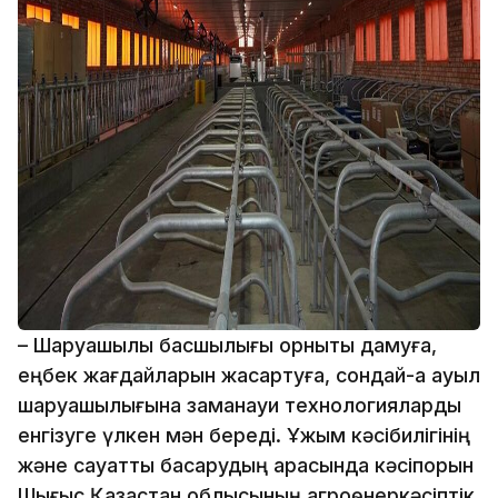
– Шаруашылық басшылығы орнықты дамуға,
еңбек жағдайларын жақсартуға, сондай-ақ ауыл
шаруашылығына заманауи технологияларды
енгізуге үлкен мән береді. Ұжым кәсібилігінің
және сауатты басқарудың арқасында кәсіпорын
Шығыс Қазақстан облысының агроөнеркәсіптік