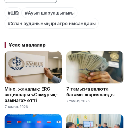
#ШҚО
#Ауыл шаруашылығы
#Ұлан ауданының ірі агро нысандары
Ұқсас мақалалар
Міне, жаңалық: ERG
7 тамызға валюта
акциялары «Самұрық-
бағамы жарияланды
Қазынаға» өтті
7 тамыз, 2026
7 тамыз, 2026