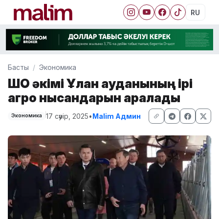
RU
Басты
Экономика
ШҚО әкімі Ұлан ауданының ірі
агро нысандарын аралады
17 сәуір, 2025
•
Malim Админ
Экономика