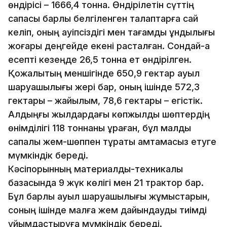
өндірісі – 1666,4 тонна. Өндірілетін сүттің
сапасы барлық белгіленген талаптарға сай
келіп, оның қауіпсіздігі мен тағамдық құндылығы
жоғары деңгейде екені расталған. Сондай-ақ
есепті кезеңде 26,5 тонна ет өндірілген.
Қожалықтың меншігінде 650,9 гектар ауыл
шаруашылығы жері бар, оның ішінде 572,3
гектары – жайылым, 78,6 гектары – егістік.
Алдыңғы жылдардағы көпжылдық шөптердің
өнімділігі 118 тоннаны құраған, бұл малды
сапалы жем-шөппен тұрақты қамтамасыз етуге
мүмкіндік береді.
Кәсіпорынның материалдық-техникалық
базасында 9 жүк көлігі мен 21 трактор бар.
Бұл барлық ауыл шаруашылығы жұмыстарын,
соның ішінде малға жем дайындауды тиімді
ұйымдастыруға мүмкіндік береді.