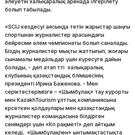
әлеуетін халықаралық аренада ілгерілету
болып табылады.
«SCIJ кездесуі аясында өтетін жарыстар шаңғы
спортынан журналистер арасындағы
бейресми әлем чемпионаты болып саналады.
Біздің журналистер мықты жаттығып, жоғары
сынамалы медальдар үшін күресуге дайын
болады, - деп атап өтті халықаралық
клубының қазақстандық бөлімшесінің
президенті Ирина Баженова. - Мен
серіктестерімізге – «Шымбұлақ» тау курорты
мен KazakhTourism ұлттық компаниясына
көрсеткен қолдаулары мен қазақстандық
журналистер командасына білдірген
сенімдері үшін «Көп рақмет!» деп айтқым
келеді. «Шымбұлақпен» ынтымақтастықта