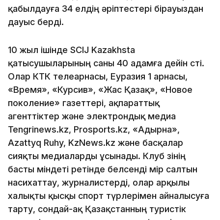
қабылдауға 34 елдің әріптестері бірауыздан
дауыс берді.
10 жыл ішінде SCIJ Kazakhsta
қатысушыларының саны 40 адамға дейін өсті.
Олар КТК телеарнасы, Еуразия 1 арнасы,
«Время», «Курсив», «Жас Қазақ», «Новое
поколение» газеттері, ақпараттық
агенттіктер және электрондық медиа
Tengrinews.kz, Prosports.kz, «Адырна»,
Azattyq Ruhy, KzNews.kz және басқалар
сияқты медиаларды ұсынады. Клуб өзінің
басты міндеті ретінде белсенді өмір салтын
насихаттау, журналистерді, олар арқылы
халықты қысқы спорт түрлерімен айналысуға
тарту, сондай-ақ Қазақстанның туристік