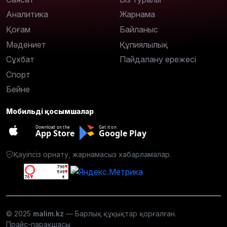
Аналитика
Жарнама
Қоғам
Байланыс
Мәдениет
Құпиялылық
Сұхбат
Пайдалану ережесі
Спорт
Бейне
Мобильді қосымшалар
Download on the
Get it on
App Store
Google Play
Қауіпсіз орнату, жарнамасыз хабарламалар.
© 2025
malim.kz
— Барлық құқықтар қорғалған.
Прайс-парақшасы