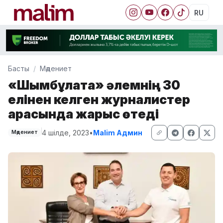
RU
Басты
Мәдениет
«Шымбұлақта» әлемнің 30
елінен келген журналистер
арасында жарыс өтеді
4 шілде, 2023
•
Malim Админ
Мәдениет