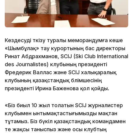
Кездесуді өткізу туралы меморандумға кеше
«Шымбұлақ» тау курортының бас директоры
Ринат Абдрахманов, SCIJ (Ski Club International
des Journalistes) клубының президенті
Фредерик Валлас және SCIJ халықаралық
клубының қазақстандық бөлімшесінің
президенті Ирина Баженова қол қойды.
«Біз биыл 10 жыл толатын SCIJ журналистер
клубымен ынтымақтастығымызды мақтан
тұтамыз. Біз бүкіл қазақстандық командамен
өте жақсы таныспыз және осы клубтың