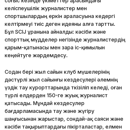
соғыс кезінде үкіметтер арасындағы
келіспеушілік журналистер мен
спортшылардың еркін араласуына кедергі
келтірмеуі тиіс деген идеяны алға тартты.
Бұл SCIJ ұранына айналды: кәсіби және
спорттық мүдделер негізінде журналистердің
қарым-қатынасы мен өзара іс-қимылын
кеңейтуге жәрдемдесу.
Содан бері жыл сайын клуб мүшелерінің
дәстүрлі жыл сайынғы кездесулері әлемнің
үздік тау курорттарында өткізіліп келеді, оған
түрлі елдерден 150-ге жуық журналист
қатысады. Мұндай кездесулер
бағдарламасында тау және жүгіру
шаңғысынан жарыстар, сондай-ақ саяси және
кәсіби тақырыптардағы пікірталастар, елмен