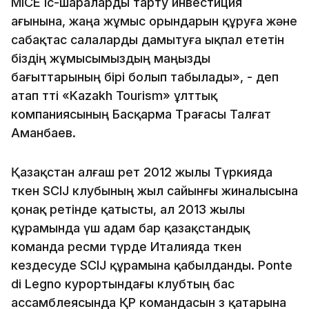
MICE іс-шараларды тарту инвестиция
ағынына, жаңа жұмыс орындарын құруға және
сабақтас салаларды дамытуға ықпал ететін
біздің жұмысымыздың маңызды
бағыттарының бірі болып табылады», - деп
атап өтті «Kazakh Tourism» ұлттық
компаниясының Басқарма Төрағасы Талғат
Аманбаев.
Қазақстан алғаш рет 2012 жылы Түркияда
өткен SCIJ клубының жыл сайынғы жиналысына
қонақ ретінде қатысты, ал 2013 жылы
құрамында үш адам бар қазақстандық
команда ресми түрде Италияда өткен
кездесуде SCIJ құрамына қабылданды. Ponte
di Legno курортындағы клубтың бас
ассамблеясында ҚР командасын өз қатарына