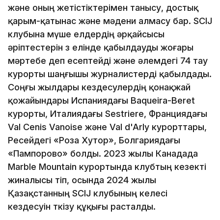
және оның жетістіктерімен танысу, достық
қарым-қатынас және мәдени алмасу бар. SCIJ
клубына мүше елдердің әрқайсысы
әріптестерін өз елінде қабылдауды жоғары
мәртебе деп есептейді және әлемдегі 74 тау
курорты шаңғышы журналистерді қабылдады.
Соңғы жылдары кездесулердің қонақжай
қожайындары Испаниядағы Baqueira-Beret
курорты, Италиядағы Sestriere, Франциядағы
Val Cenis Vanoise және Val d'Arly курорттары,
Ресейдегі «Роза Хутор», Болгариядағы
«Пампорово» болды. 2023 жылы Канадада
Marble Mountain курортында клубтың кезекті
жиналысы өтіп, осында 2024 жылы
Қазақстанның SCIJ клубының келесі
кездесуін өткізу құқығы расталды.