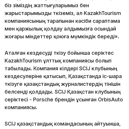
біз өзіміздің жаттығуларымыз бен
жарыстарымызды өткіземіз, ал KazakhTourism
компаниясының тарапынан кәсіби сараптама
мен қаржылық қолдау алдымызға осындай
жоғары міндеттер қоюға мүмкіндік береді».
Аталған кездесуді өткізу бойынша серіктес
KazakhTourism ұлттық компаниясы болып
табылады. Компания өкілдері SCIJ клубының
кездесулеріне қатысып, Қазақстанда іс-шара
өткізуге қазақстандық журналистердің өтінішін
белсенді қолдады. SCIJ Қазақстан клубының
серіктесі - Porsche брендін ұсынған OrbisAuto
компаниясы.
SCIJ қазақстандық командасының айтуынша,