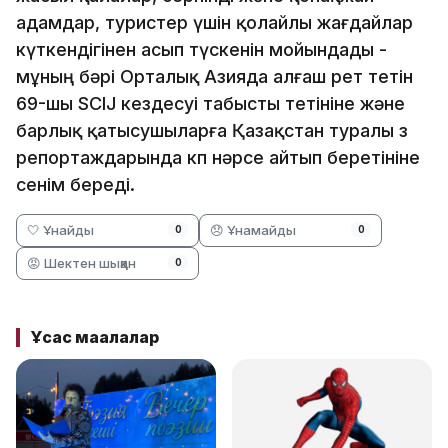
адамдар, туристер үшін қолайлы жағдайлар
күткендігінен асып түскенін мойындады -
мұның бәрі Орталық Азияда алғаш рет өтетін
69-шы SCIJ кездесуі табысты өтетініне және
барлық қатысушыларға Қазақстан туралы өз
репортаждарында көп нәрсе айтып беретініне
сенім береді.
🤍 Ұнайды
😞 Ұнамайды
0
0
😡 Шектен шыққан
0
Ұқсас мақалалар