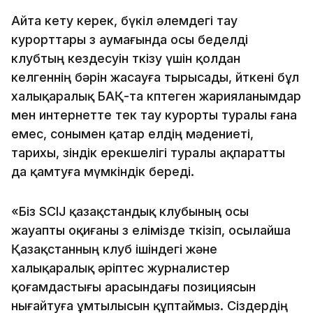
Айта кету керек, бүкіл әлемдегі тау
курорттары өз аумағында осы беделді
клубтың кездесуін өткізу үшін қолдан
келгеннің бәрін жасауға тырысады, өйткені бұл
халықаралық БАҚ-та көптеген жарияланымдар
мен интернетте тек тау курорты туралы ғана
емес, сонымен қатар елдің мәдениеті,
тарихы, өзіндік ерекшелігі туралы ақпаратты
да қамтуға мүмкіндік береді.
«Біз SCIJ қазақстандық клубының осы
жауапты оқиғаны өз елімізде өткізіп, осылайша
Қазақстанның клуб ішіндегі және
халықаралық әріптес журналистер
қоғамдастығы арасындағы позициясын
нығайтуға ұмтылысын құптаймыз. Сіздердің