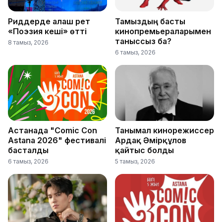
Риддерде алғаш рет
Тамыздың басты
«Поэзия кеші» өтті
кинопремьераларымен
таныссыз ба?
8 тамыз, 2026
6 тамыз, 2026
Астанада "Comic Con
Танымал кинорежиссер
Astana 2026" фестивалі
Ардақ Әмірқұлов
басталды
қайтыс болды
6 тамыз, 2026
5 тамыз, 2026