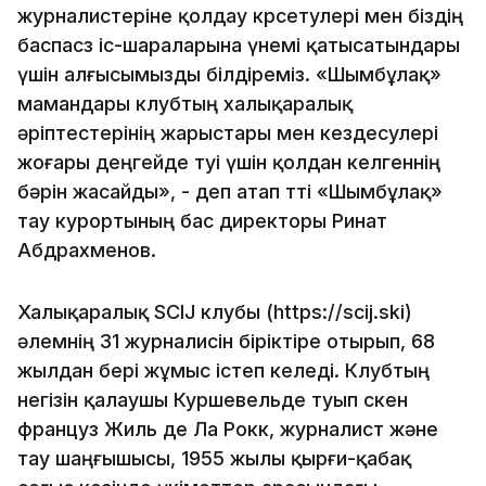
журналистеріне қолдау көрсетулері мен біздің
баспасөз іс-шараларына үнемі қатысатындары
үшін алғысымызды білдіреміз. «Шымбұлақ»
мамандары клубтың халықаралық
әріптестерінің жарыстары мен кездесулері
жоғары деңгейде өтуі үшін қолдан келгеннің
бәрін жасайды», - деп атап өтті «Шымбұлақ»
тау курортының бас директоры Ринат
Абдрахменов.
Халықаралық SCIJ клубы (https://scij.ski)
әлемнің 31 журналисін біріктіре отырып, 68
жылдан бері жұмыс істеп келеді. Клубтың
негізін қалаушы Куршевельде туып өскен
француз Жиль де Ла Рокк, журналист және
тау шаңғышысы, 1955 жылы қырғи-қабақ