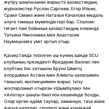
жүгіру шаңғысынан жарыста қазақстандық
журналистер Руслан Сарсеев, Егор Ильин,
Сраил Смаил және Наталья Качалова медаль
алуға тамаша мүмкіндіктері бар. Слалом-
гигант пәні бойынша қазақстандық команда
Татьяна Николаева мен Анастасия
Наумецкаяға үміт артып отыр.
Қазақстанда өткізілген үш күннің ішінде SCIJ
клубының президенті Фредерик Валлас пен
клубтың бас хатшысы Бруно Шмитц
елордамыз Астана мен Алматы қаласымен
танысып, инспекциямен жарыс өткізу
жоспарланып отырған «Шымбұлақ» пен
«Алатау» шаңғы-биатлон кешенінде болды.
Олар көрген әдемі таулар, заманауи, таза және
жасыл қалалар, серпінді және қонақжай