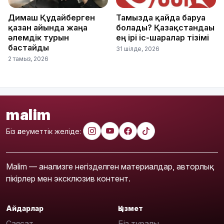
Димаш Құдайберген
Тамызда қайда баруға
қазан айында жаңа
болады? Қазақстандағы
әлемдік турын
ең ірі іс-шаралар тізімі
бастайды
31 шілде, 2026
2 тамыз, 2026
malim
Біз әлеуметтік желіде:
Malim — анализге негізделген материалдар, авторлық
пікірлер мен эксклюзив контент.
Айдарлар
Қызмет
Саясат
Біз туралы