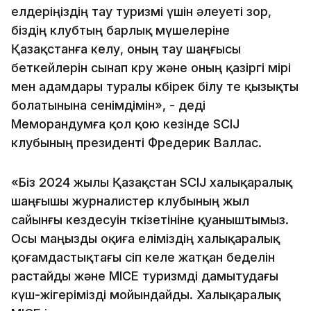
елдеріңіздің тау туризмі үшін әлеуеті зор,
біздің клубтың барлық мүшелеріне
Қазақстанға келу, оның тау шаңғысы
беткейлерін сынап көру және оның қазіргі өмірі
мен адамдары туралы көбірек білу өте қызықты
болатынына сенімдімін», - деді
Меморандумға қол қою кезінде SCIJ
клубының президенті Фредерик Валлас.
«Біз 2024 жылы Қазақстан SCIJ халықаралық
шаңғышы журналистер клубының жыл
сайынғы кездесуін өткізетініне қуаныштымыз.
Осы маңызды оқиға еліміздің халықаралық
қоғамдастықтағы өсіп келе жатқан беделін
растайды және MICE туризмді дамытудағы
күш-жігерімізді мойындайды. Халықаралық