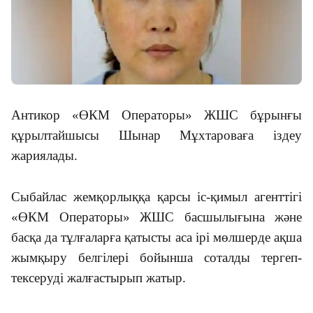
Антикор «ӨКМ Операторы» ЖШС бұрынғы
құрылтайшысы Шынар Мұхтароваға іздеу
жариялады.
Сыбайлас жемқорлыққа қарсы іс-қимыл агенттігі
«ӨКМ Операторы» ЖШС басшылығына және
басқа да тұлғаларға қатысты аса ірі мөлшерде ақша
жымқыру белгілері бойынша соталды тергеп-
тексеруді жалғастырып жатыр.