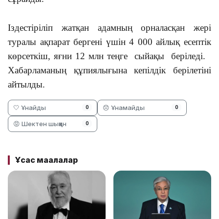
Іздестіріліп жатқан адамның орналасқан жері
туралы ақпарат бергені үшін 4 000 айлық есептік
көрсеткіш, яғни 12 млн теңге сыйақы беріледі.
Хабарламаның құпиялығына кепілдік берілетіні
айтылды.
🤍 Ұнайды
😞 Ұнамайды
0
0
😡 Шектен шыққан
0
Ұқсас мақалалар