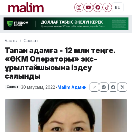
RU
Басты
Саясат
Тапқан адамға - 12 млн теңге.
«ӨКМ Операторы» экс-
құрылтайшысына іздеу
салынды
30 маусым, 2022
•
Malim Админ
Саясат