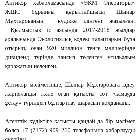
Антикор хабарламасында «ӨКМ Операторы»
ЖШС бұрынғы құрылтайшысы Шынар
Мұхтарованың күдікке ілінгені жазылған.
Қылмыстық іс аясында 2017-2018 жылдар
аралығында Экологиялық кодекс талаптарын бұза
отырып, оған 920 миллион теңге мөлшерінде
дивиденд түрінде заңсыз төленген утильалым
қаражатын иеленген.
Антикор мәліметінше, Шынар Мұхтароваға іздеу
жарияланды және оған қатысты сот «қамауда
ұстау» түріндегі бұлтартпау шарасын қолданады.
Агенттік күдіктіге қатысты қандай да бір мәлімет
болса +7 (7172) 909 260 телефонына хабарлауды
сұрайды.