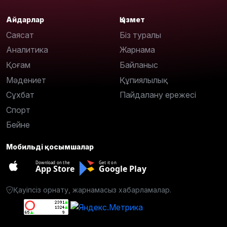
Айдарлар
Қызмет
Саясат
Біз туралы
Аналитика
Жарнама
Қоғам
Байланыс
Мәдениет
Құпиялылық
Сұхбат
Пайдалану ережесі
Спорт
Бейне
Мобильді қосымшалар
Download on the
Get it on
App Store
Google Play
Қауіпсіз орнату, жарнамасыз хабарламалар.