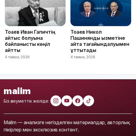
Тоқаев Иван Гапичтің
Тоқаев Никол
қайтыс болуына
Пашинянды қызметіне
байланысты көңіл
қайта тағайындалуымен
айтты
құттықтады
4 тамыз, 2026
4 тамыз, 2026
malim
Біз әлеуметтік желіде:
Malim — анализге негізделген материалдар, авторлық
пікірлер мен эксклюзив контент.