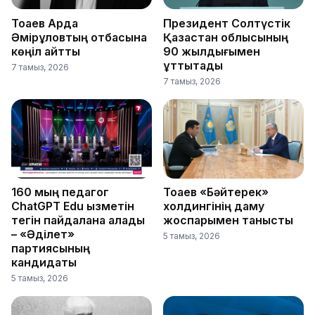
Тоқаев Ардақ
Президент Солтүстік
Әмірқұловтың отбасына
Қазақстан облысының
көңіл айтты
90 жылдығымен
құттықтады
7 тамыз, 2026
7 тамыз, 2026
160 мың педагог
Тоқаев «Бәйтерек»
ChatGPT Edu қызметін
холдингінің даму
тегін пайдалана алады
жоспарымен танысты
– «Әділет»
5 тамыз, 2026
партиясының
кандидаты
5 тамыз, 2026