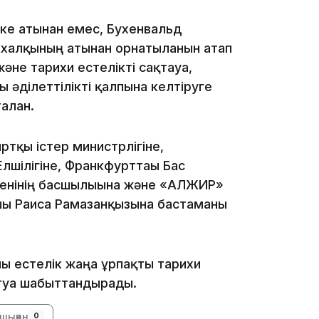
16:59
ке атынан емес, Бухенвальд
халқының атынан орнатылғанын атап
әне тарихи естелікті сақтауға,
әділеттілікті қалпына келтіруге
алған.
15:55
тқы істер министрлігіне,
лшілігіне, Франкфурттағы Бас
енінің басшылығына және «АЛЖИР»
ушы Раиса Рамазанқызына бастаманы
лы естелік жаңа ұрпақты тарихи
14:26
йтуға шабыттандырады.
шыққан
0