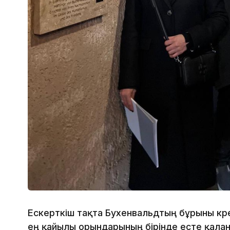
Ескерткіш тақта Бухенвальдтың бұрынғы кр
ең қайғылы орындарының бірінде есте қалғ