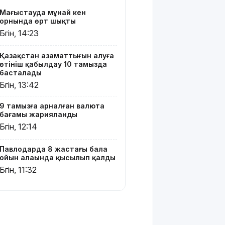
хитінің
Маңғыстауда мұнай кен
сюжеті
орнында өрт шықты
мен
Бүгін, 14:23
актерлері
Қазақстан азаматтығын алуға
Тоқаев
өтініш қабылдау 10 тамызда
Сингапур
басталады
Президентіне
Бүгін, 13:42
құттықтау
жеделхатын
9 тамызға арналған валюта
жолдады
бағамы жарияланды
Бүгін, 12:14
Түркия
Ресей мен
Украина
Павлодарда 8 жастағы бала
арасында
ойын алаңында қысылып қалды
жаңа келісім
Бүгін, 11:32
жасауды
ұсынды
Бүгін –
Құрылысшылар