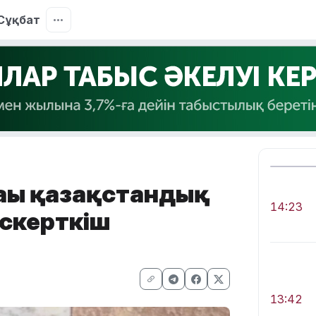
Сұқбат
ағы қазақстандық
14:23
ескерткіш
13:42