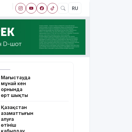
RU
Маңғыстауда
мұнай кен
орнында
өрт шықты
Қазақстан
азаматтығын
алуға
өтініш
қабылдау