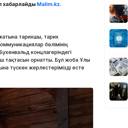
еп хабарлайды
Malim.kz.
жатына тарихшы, тарих
Коммуникациялар бөлімінің
10:01
Бухенвальд концлагеріндегі
іш тақтасын орнатты. Бұл жоба Ұлы
ына түскен жерлестерімізді есте
09:40
08:41