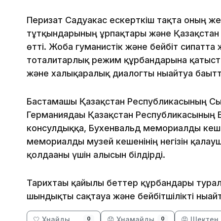
Перизат Садуакас ескерткіш тақта оның же
тұтқындарының ұрпақтары және Қазақстан 
өтті. Жоба гуманистік және бейбіт сипатта ж
тоталитарлық режим құрбандарына қатысты 
және халықаралық диалогты нығайтуға бағытт
Бастамашы Қазақстан Республикасының Сыр
Германиядағы Қазақстан Республикасының Е
консулдыққа, Бухенвальд мемориалды кеш
мемориалды музей кешенінің негізін қала
қолдағаны үшін алғысын білдірді.
Тарихтағы қайғылы беттер құрбандары тура
шындықты сақтауға және бейбітшілікті ныға
🤍 Ұнайды
😞 Ұнамайды
😡 Шектен 
0
0