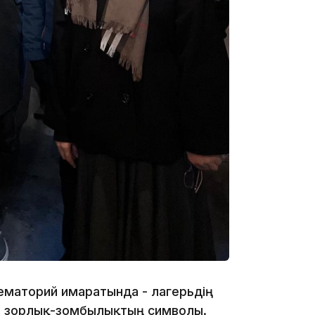
22:12
21:05
20:07
ематорий ғимаратында - лагерьдің
ан зорлық-зомбылықтың символы.