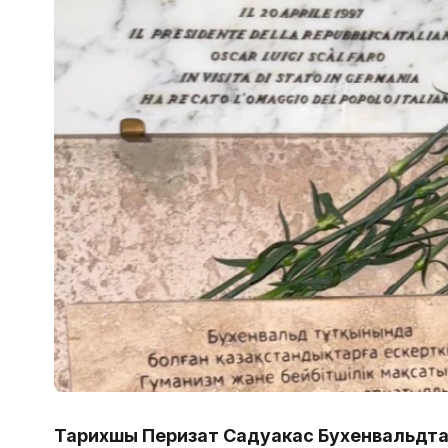
Тарихшы Перизат Садуакас Бухенвальдта