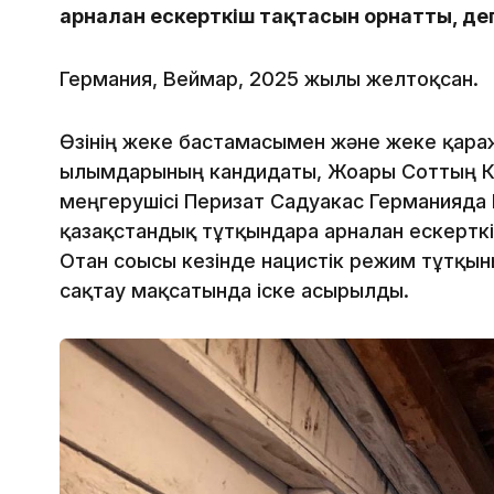
арналған ескерткіш тақтасын орнатты, д
Германия, Веймар, 2025 жылғы желтоқсан.
Өзінің жеке бастамасымен және жеке қара
ғылымдарының кандидаты, Жоғарғы Соттың 
меңгерушісі Перизат Садуакас Германияда 
қазақстандық тұтқындарға арналған ескертк
Отан соғысы кезінде нацистік режим тұтқын
сақтау мақсатында іске асырылды.