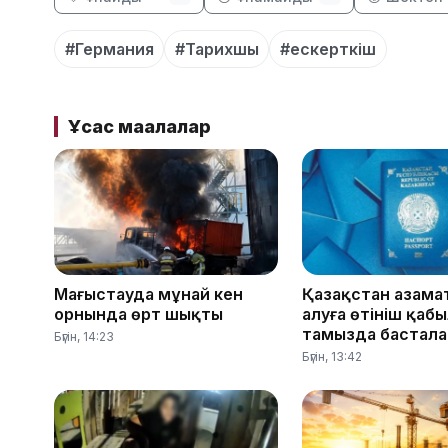
#Германия
#Тарихшы
#ескерткіш
Ұқсас мақалалар
Маңғыстауда мұнай кен
Қазақстан азама
орнында өрт шықты
алуға өтініш қаб
тамызда бастал
Бүгін, 14:23
Бүгін, 13:42