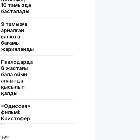
10 тамызда
басталады
9 тамызға
арналған
валюта
бағамы
жарияланды
Павлодарда
8 жастағы
бала ойын
алаңында
қысылып
қалды
«Одиссея»
фильмі:
Кристофер
Ноланның
2026
ылды
жылғы