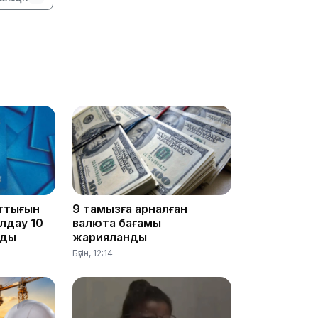
13:39
ттығын
9 тамызға арналған
ылдау 10
валюта бағамы
ады
жарияланды
13:00
Бүгін, 12:14