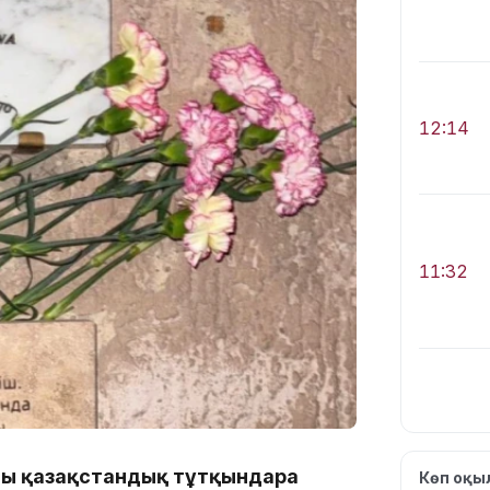
12:14
11:32
11:28
ғы қазақстандық тұтқындарға
Көп оқ