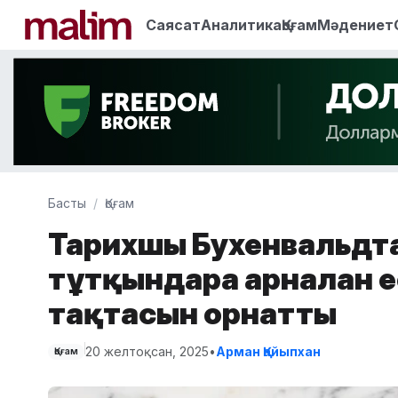
Саясат
Аналитика
Қоғам
Мәдениет
Басты
Қоғам
Тарихшы Бухенвальдт
тұтқындарға арналған 
тақтасын орнатты
20 желтоқсан, 2025
•
Арман Қайыпхан
Қоғам