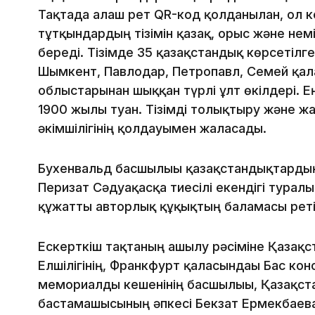
Тақтада алғаш рет QR-код қолданылған, ол 
тұтқындардың тізімін қазақ, орыс және немі
береді. Тізімде 35 қазақстандық көрсетілг
Шымкент, Павлодар, Петропавл, Семей қал
облыстарынан шыққан түрлі ұлт өкілдері. Е
1900 жылы туған. Тізімді толықтыру және 
әкімшілігінің қолдауымен жалғасады.
Бухенвальд басшылығы қазақстандықтардың
Перизат Сәдуақасқа тиесілі екендігі туралы
құжатты авторлық құқықтың баламасы реті
Ескерткіш тақтаның ашылу рәсіміне Қазақс
Елшілігінің, Франкфурт қаласындағы Бас кон
мемориалды кешенінің басшылығы, Қазақста
бастамашысының әпкесі Бекзат Ермекбаев