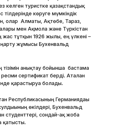
кез келген туристке қазақстандық
18:58
с тілдерінде көруге мүмкіндік
ен, олар Алматы, Ақтөбе, Тараз,
алары мен Ақмола және Түркістан
ң жас тұтқын 1926 жылы, ең үлкені –
жаңарту жұмысы Бухенвальд
17:57
 тізімін анықтау бойынша бастама
 ресми сертификат берді. Аталған
нде қарастыруға болады.
17:10
тан Республикасының Германиядағы
сулдығының өкілдері, Бухенвальд
н студенттері, сондай-ақ жоба
а қатысты.