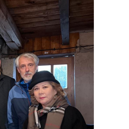
08:29
08:15
23:12